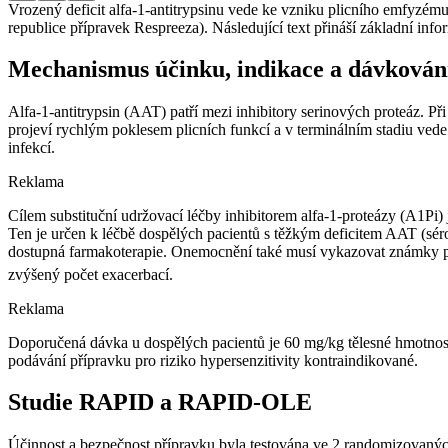
Vrozený deficit alfa-1-antitrypsinu vede ke vzniku plicního emfyzému 
republice přípravek Respreeza). Následující text přináší základní in
Mechanismus účinku, indikace a dávkován
Alfa-1-antitrypsin (AAT) patří mezi inhibitory serinových proteáz. P
projeví rychlým poklesem plicních funkcí a v terminálním stadiu vede
infekcí.
Reklama
Cílem substituční udržovací léčby inhibitorem alfa-1-proteázy (A1Pi
Ten je určen k léčbě dospělých pacientů s těžkým deficitem AAT (sérov
dostupná farmakoterapie. Onemocnění také musí vykazovat známky p
zvýšený počet exacerbací.
Reklama
Doporučená dávka u dospělých pacientů je 60 mg⁠/⁠kg tělesné hmotnost
podávání přípravku pro riziko hypersenzitivity kontraindikované.
Studie RAPID a RAPID-OLE
Účinnost a bezpečnost přípravku byla testována ve 2 randomizovanýc