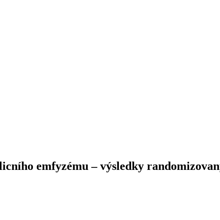
plicního emfyzému –⁠ výsledky randomizovan