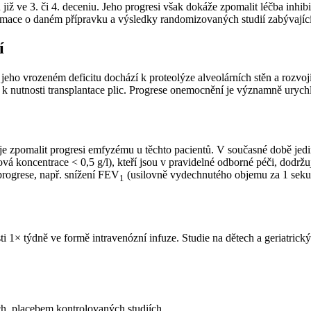
již ve 3. či 4. deceniu. Jeho progresi však dokáže zpomalit léčba inhi
formace o daném přípravku a výsledky randomizovaných studií zabývající
í
ři jeho vrozeném deficitu dochází k proteolýze alveolárních stěn a ro
 k nutnosti transplantace plic. Progrese onemocnění je významně urychl
) je zpomalit progresi emfyzému u těchto pacientů. V současné době j
á koncentrace < 0,5 g⁠/⁠l), kteří jsou v pravidelné odborné péči, dodr
rogrese, např. snížení FEV
(usilovně vydechnutého objemu za 1 sekundu
1
i 1× týdně ve formě intravenózní infuze. Studie na dětech a geriatrick
h, placebem kontrolovaných studiích.