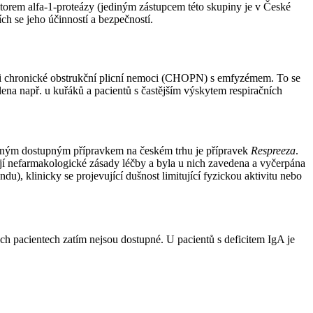
bitorem alfa-1-proteázy (jediným zástupcem této skupiny je v České
ch se jeho účinností a bezpečností.
zvoji chronické obstrukční plicní nemoci (CHOPN) s emfyzémem. To se
ena např. u kuřáků a pacientů s častějším výskytem respiračních
ediným dostupným přípravkem na českém trhu je přípravek
Respreeza
.
žují nefarmakologické zásady léčby a byla u nich zavedena a vyčerpána
), klinicky se projevující dušnost limitující fyzickou aktivitu nebo
ých pacientech zatím nejsou dostupné. U pacientů s deficitem IgA je