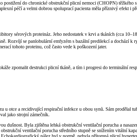
ího postižení do chronické obstrukční plicní nemoci (CHOPN) těžkého
lexní péčí a velmi dobrou spoluprací pacienta měla příznivý efekt i p
 inhibitory sérových proteináz. Jeho nedostatek v krvi a tkáních (cca 1
áně. Rozvíjí se panlobulární emfyzém s bazální predilekcí a dochází k ry
rací tohoto proteinu, což často vede k poškození jater.
e zpomalit destrukci plicní tkáně, a tím i progresi do terminální respi
 u otce a recidivující respirační infekce u obou synů. Sám prodělal tu
val jako strojní zámečník.
ou dušnost. Byla zjištěna lehká obstrukční ventilační porucha a nasaze
á obstrukční ventilační porucha středního stupně se snížením vitální ka
 Echokardiografický nález byl v normě, nebyla přítomná plicní hypert