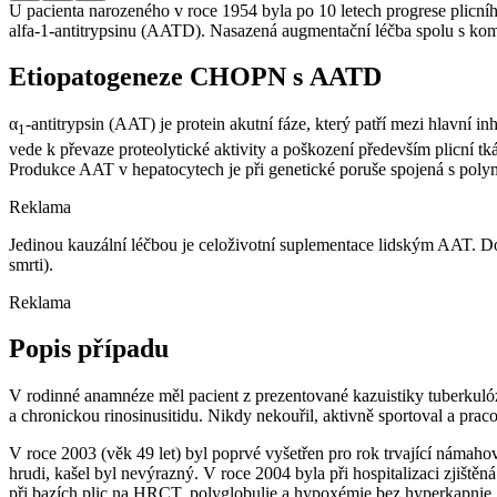
U pacienta narozeného v roce 1954 byla po 10 letech progrese plicn
alfa-1-antitrypsinu (AATD). Nasazená augmentační léčba spolu s komp
Etiopatogeneze CHOPN s AATD
α
-antitrypsin (AAT) je protein akutní fáze, který patří mezi hlavní
1
vede k převaze proteolytické aktivity a poškození především plicní tk
Produkce AAT v hepatocytech je při genetické poruše spojená s polyme
Reklama
Jedinou kauzální léčbou je celoživotní suplementace lidským AAT. Dokáž
smrti).
Reklama
Popis případu
V rodinné anamnéze měl pacient z prezentované kazuistiky tuberkulózu
a chronickou rinosinusitidu. Nikdy nekouřil, aktivně sportoval a praco
V roce 2003 (věk 49 let) byl poprvé vyšetřen pro rok trvající námahov
hrudi, kašel byl nevýrazný. V roce 2004 byla při hospitalizaci zjištěn
při bazích plic na HRCT, polyglobulie a hypoxémie bez hyperkapnie.