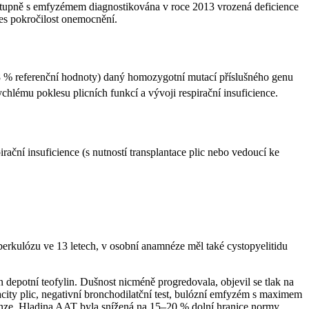
 stupně s emfyzémem diagnostikována v roce 2013 vrozená deficience
řes pokročilost onemocnění.
0–18 % referenční hodnoty) daný homozygotní mutací příslušného genu
chlému poklesu plicních funkcí a vývoji respirační insuficience.
rační insuficience (s nutností transplantace plic nebo vedoucí ke
berkulózu ve 13 letech, v osobní anamnéze měl také cystopyelitidu
n depotní teofylin. Dušnost nicméně progredovala, objevil se tlak na
pacity plic, negativní bronchodilatční test, bulózní emfyzém s maximem
enze. Hladina AAT byla snížená na 15–20 % dolní hranice normy.