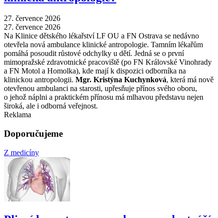
27. července 2026
27. července 2026
Na Klinice dětského lékařství LF OU a FN Ostrava se nedávno
otevřela nová ambulance klinické antropologie. Tamním lékařům
pomáhá posoudit růstové odchylky u dětí. Jedná se o první
mimopražské zdravotnické pracoviště (po FN Královské Vinohrady
a FN Motol a Homolka), kde mají k dispozici odborníka na
klinickou antropologii.
Mgr. Kristýna Kuchynková
, která má nově
otevřenou ambulanci na starosti, upřesňuje přínos svého oboru,
o jehož náplni a praktickém přínosu má mlhavou představu nejen
široká, ale i odborná veřejnost.
Reklama
Doporučujeme
Z medicíny