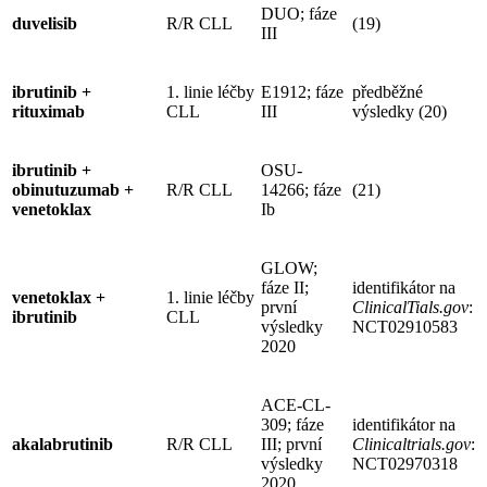
DUO; fáze
duvelisib
R/R CLL
(19)
III
ibrutinib +
1. linie léčby
E1912; fáze
předběžné
rituximab
CLL
III
výsledky (20)
ibrutinib +
OSU-
obinutuzumab +
R/R CLL
14266; fáze
(21)
venetoklax
Ib
GLOW;
fáze II;
identifikátor na
venetoklax +
1. linie léčby
první
ClinicalTials.gov
:
ibrutinib
CLL
výsledky
NCT02910583
2020
ACE-CL-
309; fáze
identifikátor na
akalabrutinib
R/R CLL
III; první
Clinicaltrials.gov
:
výsledky
NCT02970318
2020