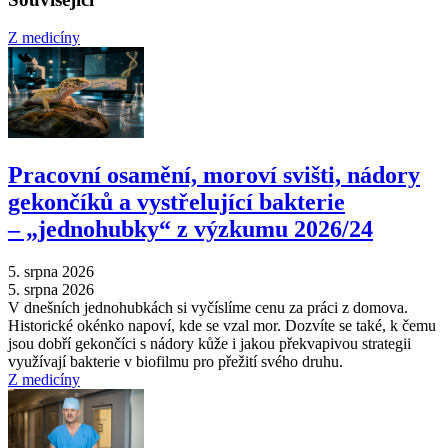
Z medicíny
Pracovní osamění, moroví svišti, nádory
gekončíků a vystřelující bakterie
–⁠ „jednohubky“ z výzkumu 2026/24
5. srpna 2026
5. srpna 2026
V dnešních jednohubkách si vyčíslíme cenu za práci z domova.
Historické okénko napoví, kde se vzal mor. Dozvíte se také, k čemu
jsou dobří gekončíci s nádory kůže i jakou překvapivou strategii
využívají bakterie v biofilmu pro přežití svého druhu.
Z medicíny