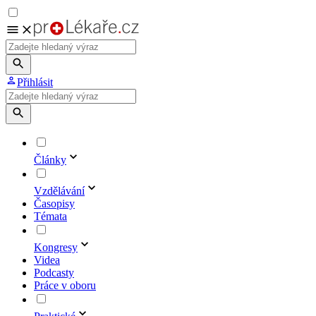
Přihlásit
Články
Vzdělávání
Časopisy
Témata
Kongresy
Videa
Podcasty
Práce v oboru