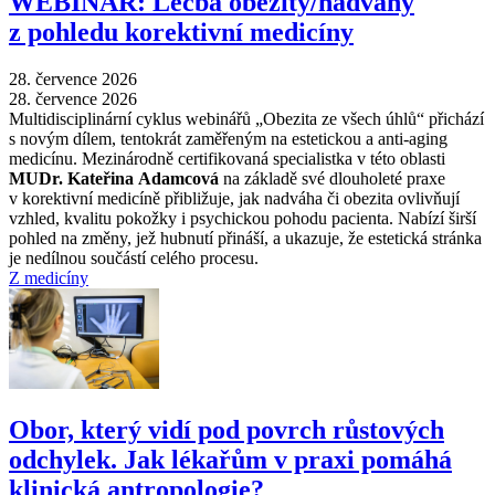
WEBINÁŘ: Léčba obezity/nadváhy
z pohledu korektivní medicíny
28. července 2026
28. července 2026
Multidisciplinární cyklus webinářů „Obezita ze všech úhlů“ přichází
s novým dílem, tentokrát zaměřeným na estetickou a anti-aging
medicínu. Mezinárodně certifikovaná specialistka v této oblasti
MUDr. Kateřina Adamcová
na základě své dlouholeté praxe
v korektivní medicíně přibližuje, jak nadváha či obezita ovlivňují
vzhled, kvalitu pokožky i psychickou pohodu pacienta. Nabízí širší
pohled na změny, jež hubnutí přináší, a ukazuje, že estetická stránka
je nedílnou součástí celého procesu.
Z medicíny
Obor, který vidí pod povrch růstových
odchylek. Jak lékařům v praxi pomáhá
klinická antropologie?