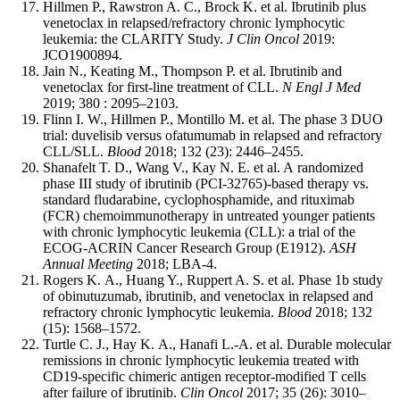
Hillmen P., Rawstron A. C., Brock K. et al. Ibrutinib plus
venetoclax in relapsed/refractory chronic lymphocytic
leukemia: the CLARITY Study.
J Clin Oncol
2019:
JCO1900894.
Jain N., Keating M., Thompson P. et al. Ibrutinib and
venetoclax for first-line treatment of CLL.
N Engl J Med
2019; 380 : 2095–2103.
Flinn I. W., Hillmen P., Montillo M. et al. The phase 3 DUO
trial: duvelisib versus ofatumumab in relapsed and refractory
CLL/SLL.
Blood
2018; 132 (23): 2446–2455.
Shanafelt T. D., Wang V., Kay N. E. et al. A randomized
phase III study of ibrutinib (PCI-32765)-based therapy vs.
standard fludarabine, cyclophosphamide, and rituximab
(FCR) chemoimmunotherapy in untreated younger patients
with chronic lymphocytic leukemia (CLL): a trial of the
ECOG-ACRIN Cancer Research Group (E1912).
ASH
Annual Meeting
2018; LBA-4.
Rogers K. A., Huang Y., Ruppert A. S. et al. Phase 1b study
of obinutuzumab, ibrutinib, and venetoclax in relapsed and
refractory chronic lymphocytic leukemia.
Blood
2018; 132
(15): 1568–1572.
Turtle C. J., Hay K. A., Hanafi L.-A. et al. Durable molecular
remissions in chronic lymphocytic leukemia treated with
CD19-specific chimeric antigen receptor-modified T cells
after failure of ibrutinib.
Clin Oncol
2017; 35 (26): 3010–