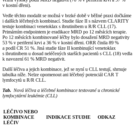
v kostní dřeni).
Vedle těchto modalit se možná v brzké době v běžné praxi dočkáme
i dalších léčebných kombinací. Studie fáze II s názvem CLARITY
testuje kombinaci venetoklax s ibrutinibem u R/R CLL (17).
Primárním endpointem je eradikace MRD po 12 měsících terapie.
Po 12 měsících kombinované léčby bylo dosažení MRD negativity
53 % v periferní krvi a 36 % v kostní dřeni. ORR činila 89 %
a podíl CR 51 %. Jiná studie fáze II kombinující venetoklax
s ibrutinibem u dosud neléčených starších pacientů s CLL (18) vedla
k navození 61 % MRD negativit.
Další léčiva a jejich kombinace, jež se nyní u CLL testují, shrnuje
tabulka níže. Nelze opomenout ani léčebný potenciál CAR T
lymfocytů u R/R CLL.
Tab.
Nová léčiva a léčebné kombinace testované u chronické
lymfocytární leukémie (CLL)
LÉČIVO NEBO
KOMBINACE
INDIKACE
STUDIE
ODKAZ
LÉČIV