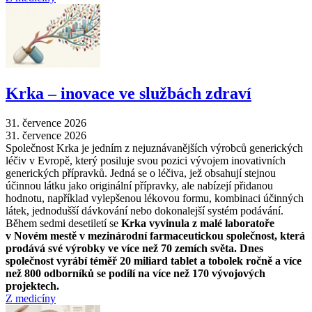
Krka –⁠ inovace ve službách zdraví
31. července 2026
31. července 2026
Společnost Krka je jedním z nejuznávanějších výrobců generických
léčiv v Evropě, který posiluje svou pozici vývojem inovativních
generických přípravků. Jedná se o léčiva, jež obsahují stejnou
účinnou látku jako originální přípravky, ale nabízejí přidanou
hodnotu, například vylepšenou lékovou formu, kombinaci účinných
látek, jednodušší dávkování nebo dokonalejší systém podávání.
Během sedmi desetiletí se
Krka vyvinula z malé laboratoře
v Novém mestě v mezinárodní farmaceutickou společnost, která
prodává své výrobky ve více než 70 zemích světa. Dnes
společnost vyrábí téměř 20 miliard tablet a tobolek ročně a více
než 800 odborníků se podílí na více než 170 vývojových
projektech.
Z medicíny