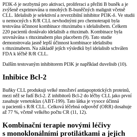
PI3K-δ je nezbytná pro aktivaci, proliferaci a přežiti B buněk a je
zvýšeně exprimována u mnohých B-buněčných malignit včetně
CLL. Idelalisib je selektivní a reverzibilní inhibitor PI3K-δ. Ve studii
u nemocných s R/R CLL nevhodnými pro chemoterapii byla
testována účinnost kombinace rituximabu s idelalisibem. Celkem
220 pacientů dostávalo idelalisib a rituximab. Kombinace byla
srovnávána s rituximabem plus placebem (9). Tato studie
demonstrovala jasně lepší účinnost kombinace idelalisibu
s rituximabem. Na základě jejích výsledků byl idelalisib schválen
FDA k léčbě R/R CLL.
Dalším testovaným inhibitorem PI3K je například duvelisib (10).
Inhibice Bcl-2
Buňky CLL produkuji velké množství antiapoptotických proteinů,
mezi něž se řadí Bcl-2. Z inhibitorů Bcl-2 do léčby CLL jako první
zasahuje venetoklax (ABT-199). Tato látka je vysoce účinná
u pacientů s R/R CLL. Celková léčebná odpověď (ORR) dosahuje
až 77 %, včetně velkého počtu CR (11, 12).
Kombinační terapie novými léčivy
s monoklonálními protilátkami a jejich