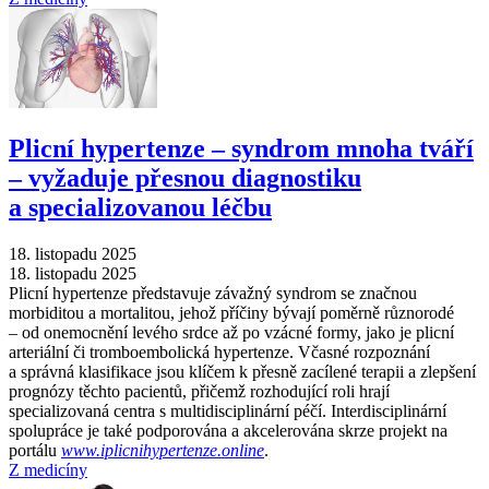
Plicní hypertenze –⁠ syndrom mnoha tváří
–⁠ vyžaduje přesnou diagnostiku
a specializovanou léčbu
18. listopadu 2025
18. listopadu 2025
Plicní hypertenze představuje závažný syndrom se značnou
morbiditou a mortalitou, jehož příčiny bývají poměrně různorodé
–⁠ od onemocnění levého srdce až po vzácné formy, jako je plicní
arteriální či tromboembolická hypertenze. Včasné rozpoznání
a správná klasifikace jsou klíčem k přesně zacílené terapii a zlepšení
prognózy těchto pacientů, přičemž rozhodující roli hrají
specializovaná centra s multidisciplinární péčí. Interdisciplinární
spolupráce je také podporována a akcelerována skrze projekt na
portálu
www.iplicnihypertenze.online
.
Z medicíny