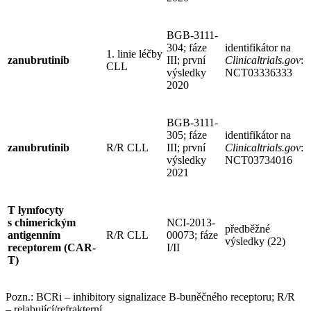
BGB-3111-
304; fáze
identifikátor na
1. linie léčby
zanubrutinib
III; první
Clinicaltrials.gov
:
CLL
výsledky
NCT03336333
2020
BGB-3111-
305; fáze
identifikátor na
zanubrutinib
R/R CLL
III; první
Clinicaltrials.gov
:
výsledky
NCT03734016
2021
T lymfocyty
s chimerickým
NCI-2013-
předběžné
antigenním
R/R CLL
00073; fáze
výsledky (22)
receptorem (CAR-
I/II
T)
Pozn.: BCRi –⁠ inhibitory signalizace B-buněčného receptoru; R/R
–⁠ relabující/refrakterní