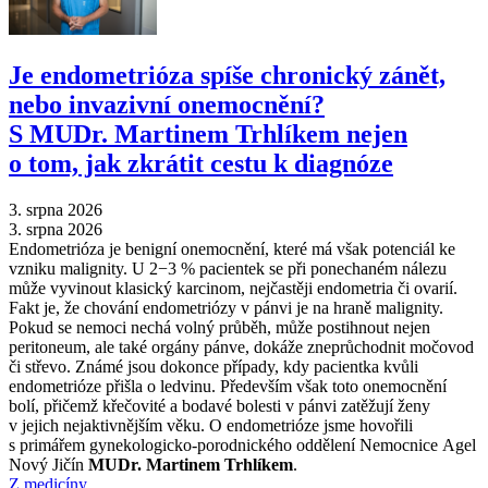
Je endometrióza spíše chronický zánět,
nebo invazivní onemocnění?
S MUDr. Martinem Trhlíkem nejen
o tom, jak zkrátit cestu k diagnóze
3. srpna 2026
3. srpna 2026
Endometrióza je benigní onemocnění, které má však potenciál ke
vzniku malignity. U 2−3 % pacientek se při ponechaném nálezu
může vyvinout klasický karcinom, nejčastěji endometria či ovarií.
Fakt je, že chování endometriózy v pánvi je na hraně malignity.
Pokud se nemoci nechá volný průběh, může postihnout nejen
peritoneum, ale také orgány pánve, dokáže zneprůchodnit močovod
či střevo. Známé jsou dokonce případy, kdy pacientka kvůli
endometrióze přišla o ledvinu. Především však toto onemocnění
bolí, přičemž křečovité a bodavé bolesti v pánvi zatěžují ženy
v jejich nejaktivnějším věku. O endometrióze jsme hovořili
s primářem gynekologicko-porodnického oddělení Nemocnice Agel
Nový Jičín
MUDr. Martinem Trhlíkem
.
Z medicíny