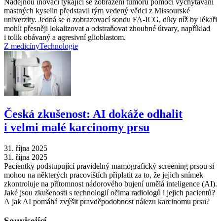
Nadějnou inovaci týkající se zobrazení tumorů pomocí vychytávání
mastných kyselin představil tým vedený vědci z Missourské
univerzity. Jedná se o zobrazovací sondu FA-ICG, díky níž by lékaři
mohli přesněji lokalizovat a odstraňovat zhoubné útvary, například
i tolik obávaný a agresivní glioblastom.
Z medicíny
Technologie
Česká zkušenost: AI dokáže odhalit
i velmi malé karcinomy prsu
31. října 2025
31. října 2025
Pacientky podstupující pravidelný mamografický screening prsou si
mohou na některých pracovištích připlatit za to, že jejich snímek
zkontroluje na přítomnost nádorového bujení umělá inteligence (AI).
Jaké jsou zkušenosti s technologií očima radiologů i jejich pacientů?
A jak AI pomáhá zvýšit pravděpodobnost nálezu karcinomu prsu?
Související