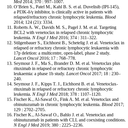
Med
2014; 370 : 997–1007.
O’Brien S., Patel M., Kahl B. S. et al. Duvelisib (IPI-145),
a PI3K-δ/γ inhibitor, is clinically active in patients with
relapsed/refractory chronic lymphocytic leukemia.
Blood
2014; 124 (21): 3334.
Roberts A. W., Davids M. S., Pagel J. M. et al. Targeting
BCL2 with venetoclax in relapsed chronic lymphocytic
leukemia.
N Engl J Med
2016; 374 : 311–322.
Stilgenbauer S., Eichhorst B., Schetelig J. et al. Venetoclax in
relapsed or refractory chronic lymphocytic leukaemia with
17p deletion: a multicentre, open-label, phase 2 study.
Lancet Oncol
2016; 17 : 768–778.
Seymour J. F., Ma S., Brander D. M. et al. Venetoclax plus
rituximab in relapsed or refractory chronic lymphocytic
leukaemia: a phase 1b study.
Lancet Oncol
2017; 18 : 230–
240.
Seymour J. F., Kipps T. J., Eichhorst B. et al. Venetoclax-
rituximab in relapsed or refractory chronic lymphocytic
leukemia.
N Engl J Med
2018; 378 : 1107–1120.
Fischer K., Al-Sawaf O., Fink A. M. et al. Venetoclax and
obinutuzumab in chronic lymphocytic leukemia.
Blood
2017;
129 : 2702–2705.
Fischer K., Al-Sawaf O., Bahlo J. et al. Venetoclax and
obinutuzumab in patients with CLL and coexisting conditions.
N Engl J Med
2019; 380 : 2225–2236.