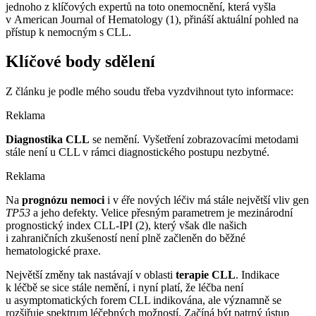
jednoho z klíčových expertů na toto onemocnění, která vyšla
v American Journal of Hematology (1), přináší aktuální pohled na
přístup k nemocným s CLL.
Klíčové body sdělení
Z článku je podle mého soudu třeba vyzdvihnout tyto informace:
Reklama
Diagnostika CLL
se nemění. Vyšetření zobrazovacími metodami
stále není u CLL v rámci diagnostického postupu nezbytné.
Reklama
Na
prognózu nemoci
i v éře nových léčiv má stále největší vliv gen
TP53
a jeho defekty. Velice přesným parametrem je mezinárodní
prognostický index CLL-IPI (2), který však dle našich
i zahraničních zkušeností není plně začleněn do běžné
hematologické praxe.
Největší změny tak nastávají v oblasti
terapie CLL
. Indikace
k léčbě se sice stále nemění, i nyní platí, že léčba není
u asymptomatických forem CLL indikována, ale významně se
rozšiřuje spektrum léčebných možností. Začíná být patrný ústup