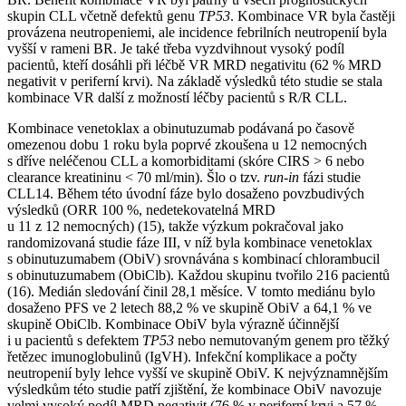
skupin CLL včetně defektů genu
TP53
. Kombinace VR byla častěji
provázena neutropeniemi, ale incidence febrilních neutropenií byla
vyšší v rameni BR. Je také třeba vyzdvihnout vysoký podíl
pacientů, kteří dosáhli při léčbě VR MRD negativitu (62 % MRD
negativit v periferní krvi). Na základě výsledků této studie se stala
kombinace VR další z možností léčby pacientů s R/R CLL.
Kombinace venetoklax a obinutuzumab podávaná po časově
omezenou dobu 1 roku byla poprvé zkoušena u 12 nemocných
s dříve neléčenou CLL a komorbiditami (skóre CIRS > 6 nebo
clearance kreatininu < 70 ml⁠/⁠min). Šlo o tzv.
run-in
fázi studie
CLL14. Během této úvodní fáze bylo dosaženo povzbudivých
výsledků (ORR 100 %, nedetekovatelná MRD
u 11 z 12 nemocných) (15), takže výzkum pokračoval jako
randomizovaná studie fáze III, v níž byla kombinace venetoklax
s obinutuzumabem (ObiV) srovnávána s kombinací chlorambucil
s obinutuzumabem (ObiClb). Každou skupinu tvořilo 216 pacientů
(16). Medián sledování činil 28,1 měsíce. V tomto mediánu bylo
dosaženo PFS ve 2 letech 88,2 % ve skupině ObiV a 64,1 % ve
skupině ObiClb. Kombinace ObiV byla výrazně účinnější
i u pacientů s defektem
TP53
nebo nemutovaným genem pro těžký
řetězec imunoglobulinů (IgVH). Infekční komplikace a počty
neutropenií byly lehce vyšší ve skupině ObiV. K nejvýznamnějším
výsledkům této studie patří zjištění, že kombinace ObiV navozuje
velmi vysoký podíl MRD negativit (76 % v periferní krvi a 57 %