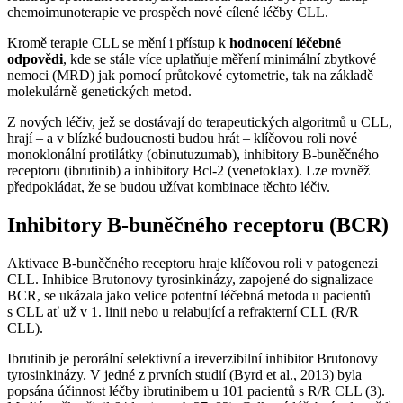
chemoimunoterapie ve prospěch nové cílené léčby CLL.
Kromě terapie CLL se mění i přístup k
hodnocení léčebné
odpovědi
, kde se stále více uplatňuje měření minimální zbytkové
nemoci (MRD) jak pomocí průtokové cytometrie, tak na základě
molekulárně genetických metod.
Z nových léčiv, jež se dostávají do terapeutických algoritmů u CLL,
hrají –⁠ a v blízké budoucnosti budou hrát –⁠ klíčovou roli nové
monoklonální protilátky (obinutuzumab), inhibitory B-buněčného
receptoru (ibrutinib) a inhibitory Bcl-2 (venetoklax). Lze rovněž
předpokládat, že se budou užívat kombinace těchto léčiv.
Inhibitory B-buněčného receptoru (BCR)
Aktivace B-buněčného receptoru hraje klíčovou roli v patogenezi
CLL. Inhibice Brutonovy tyrosinkinázy, zapojené do signalizace
BCR, se ukázala jako velice potentní léčebná metoda u pacientů
s CLL ať už v 1. linii nebo u relabující a refrakterní CLL (R/R
CLL).
Ibrutinib je perorální selektivní a ireverzibilní inhibitor Brutonovy
tyrosinkinázy. V jedné z prvních studií (Byrd et al., 2013) byla
popsána účinnost léčby ibrutinibem u 101 pacientů s R/R CLL (3).