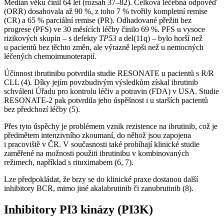
Medián věku činil 64 let (rozsah 37–82). Celková léčebná odpověď
(ORR) dosahovala až 90 %, z toho 7 % tvořily kompletní remise
(CR) a 65 % parciální remise (PR). Odhadované přežiti bez
progrese (PFS) ve 30 měsících léčby činilo 69 %. PFS u vysoce
rizikových skupin –⁠ s defekty
TP53
a del(11q) –⁠ bylo horší než
u pacientů bez těchto změn, ale výrazně lepši než u nemocných
léčených chemoimunoterapií.
Účinnost ibrutinibu potvrdila studie RESONATE u pacientů s R/R
CLL (4). Díky jejím povzbudivým výsledkům získal ibrutinib
schváleni Úřadu pro kontrolu léčiv a potravin (FDA) v USA. Studie
RESONATE-2 pak potvrdila jeho úspěšnost i u starších pacientů
bez předchozí léčby (5).
Přes tyto úspěchy je problémem vznik rezistence na ibrutinib, což je
předmětem intenzivního zkoumaní, do něhož jsou zapojena
i pracoviště v ČR. V současnosti také probíhají klinické studie
zaměřené na možnosti použiti ibrutinibu v kombinovaných
režimech, například s rituximabem (6, 7).
Lze předpokládat, že brzy se do klinické praxe dostanou další
inhibitory BCR, mimo jiné akalabrutinib či zanubrutinib (8).
Inhibitory PI3 kinázy (PI3K)