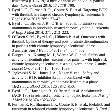
leukaemia (CLL-IPI): a meta-analysis of individual patient
data.
Lancet Oncol
2016; 17 : 779–790.
Byrd J. C., Furman R. R., Coutre S. E. et al. Targeting BTK
with ibrutinib in relapsed chronic lymphocytic leukemia.
N
Engl J Med
2013; 369 : 32–42.
Byrd J. C., Brown J. R., O’Brien S. et al. Ibrutinib versus
ofatumumab in previously treated chronic lymphoid leukemia.
N Engl J Med
2014; 371 : 213–223.
O’Brien S. M., Byrd J. C., Hillmen P. et al. Outcomes with
ibrutinib by line of therapy and post-ibrutinib discontinuation
in patients with chronic lymphocytic leukemia: phase
3 analysis.
Am J Hematol
2019; 94 : 554–562.
Burger J. A., Keating M. J., Wierda W. G. et al. Safety and
activity of ibrutinib plus rituximab for patients with high-risk
chronic lymphocytic leukaemia: a single-arm, phase 2 study.
Lancet Oncol
2014; 15 : 1090–1099.
Jaglowski S. M., Jones J. A., Nagar V. et al. Safety and
activity of BTK inhibitor ibrutinib combined with
ofatumumab in chronic lymphocytic leukemia: a phase
1b/2 study.
Blood
2015; 126 : 842–850.
Byrd J. C., Harrington B., O’Brien S. et al. Acalabrutinib
(ACP-196) in relapsed chronic lymphocytic leukemia.
N Engl
J Med
2016; 374 : 323–332.
Furman R. R., Sharman J. P., Coutre S. E. et al.: Idelalisib and
rituximab in relapsed chronic lymphocytic leukemia.
N Engl J