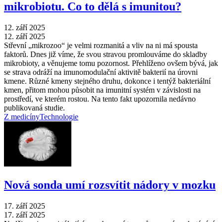
mikrobiotu. Co to dělá s imunitou?
12. září 2025
12. září 2025
Střevní „mikrozoo“ je velmi rozmanitá a vliv na ni má spousta
faktorů. Dnes již víme, že svou stravou promlouváme do skladby
mikrobioty, a věnujeme tomu pozornost. Přehlíženo ovšem bývá, jak
se strava odráží na imunomodulační aktivitě bakterií na úrovni
kmene. Různé kmeny stejného druhu, dokonce i tentýž bakteriální
kmen, přitom mohou působit na imunitní systém v závislosti na
prostředí, ve kterém rostou. Na tento fakt upozornila nedávno
publikovaná studie.
Z medicíny
Technologie
Nová sonda umí rozsvítit nádory v mozku
17. září 2025
17. září 2025