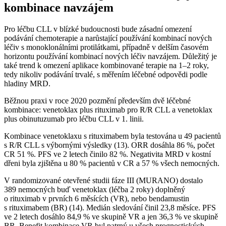
kombinace navzájem
Pro léčbu CLL v blízké budoucnosti bude zásadní omezení
podávání chemoterapie a narůstající používání kombinací nových
léčiv s monoklonálními protilátkami, případně v delším časovém
horizontu používání kombinací nových léčiv navzájem. Důležitý je
také trend k omezení aplikace kombinované terapie na 1–2 roky,
tedy nikoliv podávání trvalé, s měřením léčebné odpovědi podle
hladiny MRD.
Běžnou praxi v roce 2020 pozmění především dvě léčebné
kombinace: venetoklax plus rituximab pro R/R CLL a venetoklax
plus obinutuzumab pro léčbu CLL v 1. linii.
Kombinace venetoklaxu s rituximabem byla testována u 49 pacientů
s R/R CLL s výbornými výsledky (13). ORR dosáhla 86 %, počet
CR 51 %. PFS ve 2 letech činilo 82 %. Negativita MRD v kostní
dřeni byla zjištěna u 80 % pacientů v CR a 57 % všech nemocných.
V randomizované otevřené studii fáze III (MURANO) dostalo
389 nemocných buď venetoklax (léčba 2 roky) doplněný
o rituximab v prvních 6 měsících (VR), nebo bendamustin
s rituximabem (BR) (14). Medián sledování činil 23,8 měsíce. PFS
ve 2 letech dosáhlo 84,9 % ve skupině VR a jen 36,3 % ve skupině
BR. Benefit kombinace VR byl patrný u všech prognostických