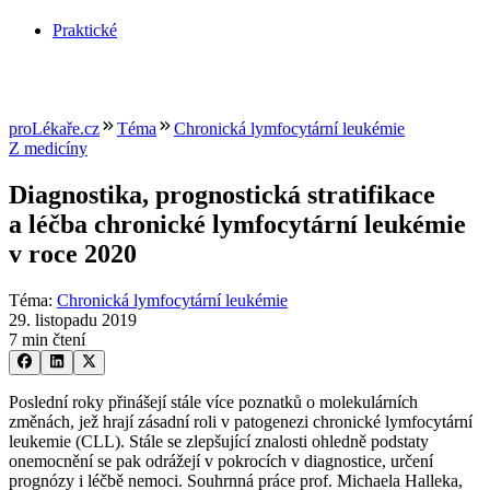
Praktické
proLékaře.cz
Téma
Chronická lymfocytární leukémie
Z medicíny
Diagnostika, prognostická stratifikace
a léčba chronické lymfocytární leukémie
v roce 2020
Téma
:
Chronická lymfocytární leukémie
29. listopadu 2019
7 min čtení
Poslední roky přinášejí stále více poznatků o molekulárních
změnách, jež hrají zásadní roli v patogenezi chronické lymfocytární
leukemie (CLL). Stále se zlepšující znalosti ohledně podstaty
onemocnění se pak odrážejí v pokrocích v diagnostice, určení
prognózy i léčbě nemoci. Souhrnná práce prof. Michaela Halleka,