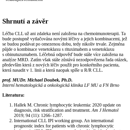
Shrnutí a závěr
Léčba CLL už ani zdaleka není založena na chemoimunoterapii. Ta
bude postupně vytlačována novými léčivy a jejich kombinacemi, jež
se budou podávat po omezenou dobu, tedy nikoliv trvale. Zejména
půjde o kombinace venetoklaxu s rituximabem a venetoklaxu
s obinutuzumabem. Léčebná odpověď bude stále více založena na
analýze MRD. Zatím však stále zůstává nezodpovězena řada otázek,
především která z nových léčiv použít pro konkrétního pacienta,
která nasadit v 1. linii a která naopak spíše u R/R CLL.
prof. MUDr. Michael Doubek, Ph.D.
Interní hematologická a onkologická klinika LF MU a FN Brno
Literatura:
Hallek M. Chronic lymphocytic leukemia: 2020 update on
diagnosis, risk stratification and treatment.
Am J Hematol
2019; 94 (11): 1266–1287.
International CLL IPI working group. An international
prognostic index for patients with chronic lymphocytic