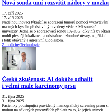
Nová sonda umí rozsvítit nádory v mozku
17. září 2025
17. září 2025
Nadějnou inovaci týkající se zobrazení tumorů pomocí vychytávání
mastných kyselin představil tým vedený vědci z Missourské
univerzity. Jedná se o zobrazovací sondu FA-ICG, díky níž by lékaři
mohli přesněji lokalizovat a odstraňovat zhoubné útvary, například
i tolik obávaný a agresivní glioblastom.
Z medicíny
Technologie
Česká zkušenost: AI dokáže odhalit
i velmi malé karcinomy prsu
31. října 2025
31. října 2025
Pacientky podstupující pravidelný mamografický screening prsou si
mohou na některých pracovištích připlatit za to, že jejich snímek