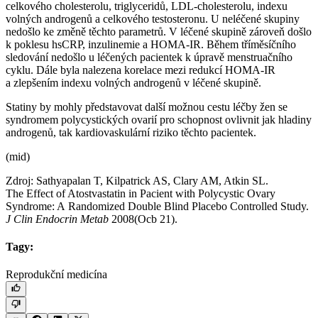
celkového cholesterolu, triglyceridů, LDL-cholesterolu, indexu
volných androgenů a celkového testosteronu. U neléčené skupiny
nedošlo ke změně těchto parametrů. V léčené skupině zároveň došlo
k poklesu hsCRP, inzulinemie a HOMA-IR. Během tříměsíčního
sledování nedošlo u léčených pacientek k úpravě menstruačního
cyklu. Dále byla nalezena korelace mezi redukcí HOMA-IR
a zlepšením indexu volných androgenů v léčené skupině.
Statiny by mohly představovat další možnou cestu léčby žen se
syndromem polycystických ovarií pro schopnost ovlivnit jak hladiny
androgenů, tak kardiovaskulární riziko těchto pacientek.
(mid)
Zdroj: Sathyapalan T, Kilpatrick AS, Clary AM, Atkin SL.
The Effect of Atostvastatin in Pacient with Polycystic Ovary
Syndrome: A Randomized Double Blind Placebo Controlled Study.
J Clin Endocrin Metab
2008(Ocb 21).
Tagy:
Reprodukční medicína