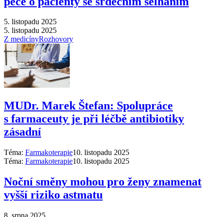
péče o pacienty se srdečním selháním
5. listopadu 2025
5. listopadu 2025
Z medicíny
Rozhovory
MUDr. Marek Štefan: Spolupráce
s farmaceuty je při léčbě antibiotiky
zásadní
Téma:
Farmakoterapie
10. listopadu 2025
Téma:
Farmakoterapie
10. listopadu 2025
Noční směny mohou pro ženy znamenat
vyšší riziko astmatu
8. srpna 2025