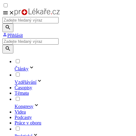
Přihlásit
Články
Vzdělávání
Časopisy
Témata
Kongresy
Videa
Podcasty
Práce v oboru