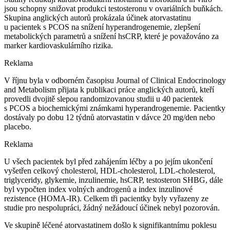
jsou schopny snižovat produkci testosteronu v ovariálních buňkách.
Skupina anglických autorů prokázala účinek atorvastatinu
u pacientek s PCOS na snížení hyperandrogenemie, zlepšení
metabolických parametrů a snížení hsCRP, které je považováno za
marker kardiovaskulárního rizika.
Reklama
V říjnu byla v odborném časopisu Journal of Clinical Endocrinology
and Metabolism přijata k publikaci práce anglických autorů, kteří
provedli dvojitě slepou randomizovanou studii u 40 pacientek
s PCOS a biochemickými známkami hyperandrogenemie. Pacientky
dostávaly po dobu 12 týdnů atorvastatin v dávce 20 mg⁠/⁠den nebo
placebo.
Reklama
U všech pacientek byl před zahájením léčby a po jejím ukončení
vyšetřen celkový cholesterol, HDL-cholesterol, LDL-cholesterol,
triglyceridy, glykemie, inzulinemie, hsCRP, testosteron SHBG, dále
byl vypočten index volných androgenů a index inzulinové
rezistence (HOMA-IR). Celkem tři pacientky byly vyřazeny ze
studie pro nespolupráci, žádný nežádoucí účinek nebyl pozorován.
Ve skupině léčené atorvastatinem došlo k signifikantnímu poklesu