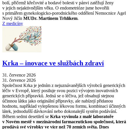
bolí, přičemž křečovité a bodavé bolesti v pánvi zatěžují ženy
v jejich nejaktivnějším věku. O endometrióze jsme hovořili
s primářem gynekologicko-porodnického oddělení Nemocnice Agel
Nový Jičín
MUDr. Martinem Trhlíkem
.
Z medicíny
Krka –⁠ inovace ve službách zdraví
31. července 2026
31. července 2026
Společnost Krka je jedním z nejuznávanějších výrobců generických
léčiv v Evropě, který posiluje svou pozici vývojem inovativních
generických přípravků. Jedná se o léčiva, jež obsahují stejnou
účinnou látku jako originální přípravky, ale nabízejí přidanou
hodnotu, například vylepšenou lékovou formu, kombinaci účinných
látek, jednodušší dávkování nebo dokonalejší systém podávání.
Během sedmi desetiletí se
Krka vyvinula z malé laboratoře
v Novém mestě v mezinárodní farmaceutickou společnost, která
prodává své výrobky ve více než 70 zemích světa. Dnes