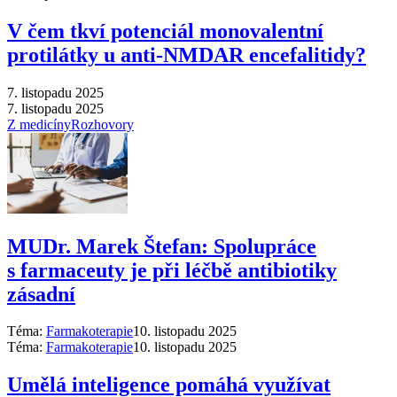
V čem tkví potenciál monovalentní
protilátky u anti-NMDAR encefalitidy?
7. listopadu 2025
7. listopadu 2025
Z medicíny
Rozhovory
MUDr. Marek Štefan: Spolupráce
s farmaceuty je při léčbě antibiotiky
zásadní
Téma:
Farmakoterapie
10. listopadu 2025
Téma:
Farmakoterapie
10. listopadu 2025
Umělá inteligence pomáhá využívat