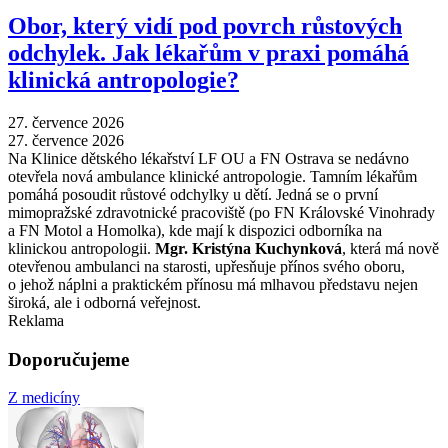
Obor, který vidí pod povrch růstových
odchylek. Jak lékařům v praxi pomáhá
klinická antropologie?
27. července 2026
27. července 2026
Na Klinice dětského lékařství LF OU a FN Ostrava se nedávno
otevřela nová ambulance klinické antropologie. Tamním lékařům
pomáhá posoudit růstové odchylky u dětí. Jedná se o první
mimopražské zdravotnické pracoviště (po FN Královské Vinohrady
a FN Motol a Homolka), kde mají k dispozici odborníka na
klinickou antropologii.
Mgr. Kristýna Kuchynková
, která má nově
otevřenou ambulanci na starosti, upřesňuje přínos svého oboru,
o jehož náplni a praktickém přínosu má mlhavou představu nejen
široká, ale i odborná veřejnost.
Reklama
Doporučujeme
Z medicíny