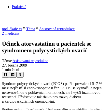
Praktické
proLékaře.cz
Téma
Asistovaná reprodukce
Z medicíny
Účinek atorvastatinu u pacientek se
syndromem polycystických ovarií
Téma
:
Asistovaná reprodukce
27. března 2009
1 min čtení
Syndrom polycystických ovarií (PCOS) patří s prevalencí 5–7 %
mezi nejčastější endokrinopatie u žen. PCOS se vyznačuje nejen
nerovnováhou v pohlavních hormonech, ale i vyšší inzulinovou
resistencí. Představuje tak riziko pro rozvoj diabetu
a kardiovaskulárních onemocnění.
Statiny redukují kardiovaskulární mortalitu a morbiditu a in vitro