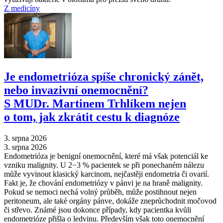
Z medicíny
Je endometrióza spíše chronický zánět,
nebo invazivní onemocnění?
S MUDr. Martinem Trhlíkem nejen
o tom, jak zkrátit cestu k diagnóze
3. srpna 2026
3. srpna 2026
Endometrióza je benigní onemocnění, které má však potenciál ke
vzniku malignity. U 2−3 % pacientek se při ponechaném nálezu
může vyvinout klasický karcinom, nejčastěji endometria či ovarií.
Fakt je, že chování endometriózy v pánvi je na hraně malignity.
Pokud se nemoci nechá volný průběh, může postihnout nejen
peritoneum, ale také orgány pánve, dokáže zneprůchodnit močovod
či střevo. Známé jsou dokonce případy, kdy pacientka kvůli
endometrióze přišla o ledvinu. Především však toto onemocnění