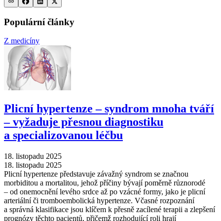
Populární články
Z medicíny
Plicní hypertenze –⁠ syndrom mnoha tváří
–⁠ vyžaduje přesnou diagnostiku
a specializovanou léčbu
18. listopadu 2025
18. listopadu 2025
Plicní hypertenze představuje závažný syndrom se značnou
morbiditou a mortalitou, jehož příčiny bývají poměrně různorodé
–⁠ od onemocnění levého srdce až po vzácné formy, jako je plicní
arteriální či tromboembolická hypertenze. Včasné rozpoznání
a správná klasifikace jsou klíčem k přesně zacílené terapii a zlepšení
prognózy těchto pacientů, přičemž rozhodující roli hrají