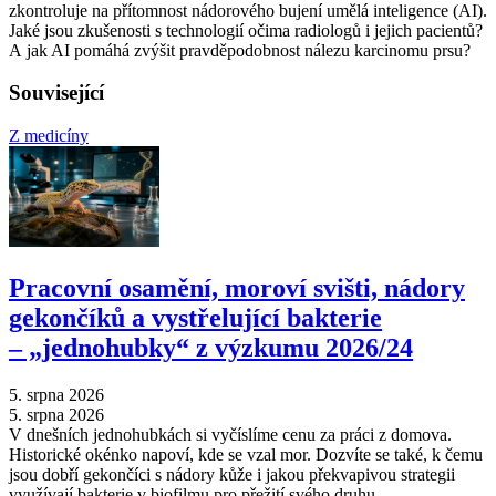
zkontroluje na přítomnost nádorového bujení umělá inteligence (AI).
Jaké jsou zkušenosti s technologií očima radiologů i jejich pacientů?
A jak AI pomáhá zvýšit pravděpodobnost nálezu karcinomu prsu?
Související
Z medicíny
Pracovní osamění, moroví svišti, nádory
gekončíků a vystřelující bakterie
–⁠ „jednohubky“ z výzkumu 2026/24
5. srpna 2026
5. srpna 2026
V dnešních jednohubkách si vyčíslíme cenu za práci z domova.
Historické okénko napoví, kde se vzal mor. Dozvíte se také, k čemu
jsou dobří gekončíci s nádory kůže i jakou překvapivou strategii
využívají bakterie v biofilmu pro přežití svého druhu.