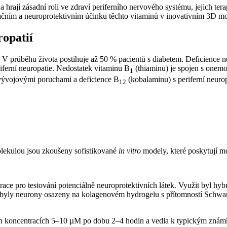
hrají zásadní roli ve zdraví periferního nervového systému, jejich tera
račním a neuroprotektivním účinku těchto vitaminů v inovativním 3D m
ropatií
 V průběhu života postihuje až 50 % pacientů s diabetem. Deficience n
riferní neuropatie. Nedostatek vitaminu B
(thiaminu) je spojen s onem
1
 vývojovými poruchami a deficience B
(kobalaminu) s periferní neuro
12
molekulou jsou zkoušeny sofistikované
in vitro
modely, které poskytují m
erace pro testování potenciálně neuroprotektivních látek. Využit byl
 byly neurony osazeny na kolagenovém hydrogelu s přítomností Schwan
ch koncentracích 5–10 µM po dobu 2–4 hodin a vedla k typickým známká