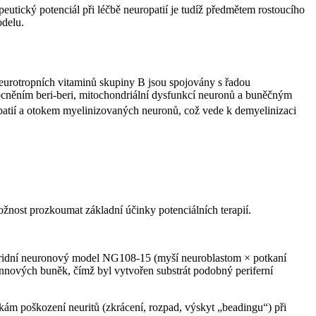
peutický potenciál při léčbě neuropatií je tudíž předmětem rostoucího
odelu.
eurotropních vitaminů skupiny B jsou spojovány s řadou
ocněním beri-beri, mitochondriální dysfunkcí neuronů a buněčným
patií a otokem myelinizovaných neuronů, což vede k demyelinizaci
ožnost prozkoumat základní účinky potenciálních terapií.
 hybridní neuronový model NG108-15 (myší neuroblastom × potkaní
nových buněk, čímž byl vytvořen substrát podobný periferní
m poškození neuritů (zkrácení, rozpad, výskyt „beadingu“) při