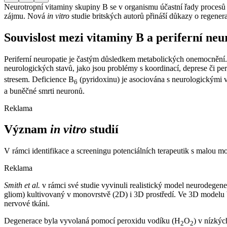
Neurotropní vitaminy skupiny B se v organismu účastní řady procesů a 
zájmu. Nová
in vitro
studie britských autorů přináší důkazy o regene
Souvislost mezi vitaminy B a periferní neu
Periferní neuropatie je častým důsledkem metabolických onemocnění.
neurologických stavů, jako jsou problémy s koordinací, deprese či pe
stresem. Deficience B
(pyridoxinu) je asociována s neurologickými
6
a buněčné smrti neuronů.
Reklama
Význam
in vitro
studií
V rámci identifikace a screeningu potenciálních terapeutik s malou 
Reklama
Smith et al.
v rámci své studie vyvinuli realistický model neurodegen
gliom) kultivovaný v monovrstvě (2D) i 3D prostředí. Ve 3D modelu
nervové tkáni.
Degenerace byla vyvolaná pomocí peroxidu vodíku (H
O
) v nízký
2
2