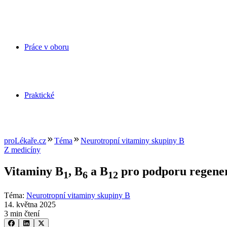
Práce v oboru
Praktické
proLékaře.cz
Téma
Neurotropní vitaminy skupiny B
Z medicíny
Vitaminy B
, B
a B
pro podporu regener
1
6
12
Téma
:
Neurotropní vitaminy skupiny B
14. května 2025
3 min čtení