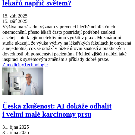
lékařů napříč světem?
15. září 2025
15. září 2025
Výživa má zásadní význam v prevenci i léčbě neinfekčních
onemocnění, přesto lékaři často postrádají potřebné znalosti
a sebejistotu k jejímu efektivnímu využití v praxi. Mezinárodní
studie ukazují, že výuka výživy na lékařských fakultách je omezená
a nejednotná, což se odráží v nízké úrovni znalostí a praktických
dovedností při poradenství pacientům. Přehled zjištění nabízí také
inspiraci k systémovým změnám a příklady dobré praxe.
Z medicíny
Technologie
Česká zkušenost: AI dokáže odhalit
i velmi malé karcinomy prsu
31. října 2025
31. října 2025