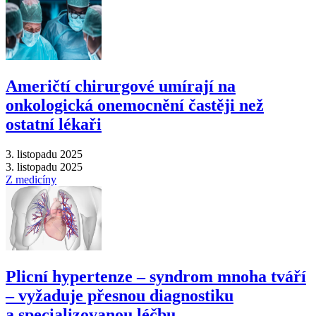
Američtí chirurgové umírají na
onkologická onemocnění častěji než
ostatní lékaři
3. listopadu 2025
3. listopadu 2025
Z medicíny
Plicní hypertenze –⁠ syndrom mnoha tváří
–⁠ vyžaduje přesnou diagnostiku
a specializovanou léčbu