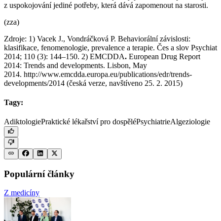
z uspokojování jediné potřeby, která dává zapomenout na starosti.
(zza)
Zdroje: 1) Vacek J., Vondráčková P. Behaviorální závislosti:
klasifikace, fenomenologie, prevalence a terapie. Čes a slov Psychiat
2014; 110 (3): 144–150. 2) EMCDDA
.
European Drug Report
2014: Trends and developments. Lisbon, May
2014. http://www.emcdda.europa.eu/publications/edr/trends-
developments/2014 (česká verze, navštíveno 25. 2. 2015)
Tagy:
Adiktologie
Praktické lékařství pro dospělé
Psychiatrie
Algeziologie
Populární články
Z medicíny