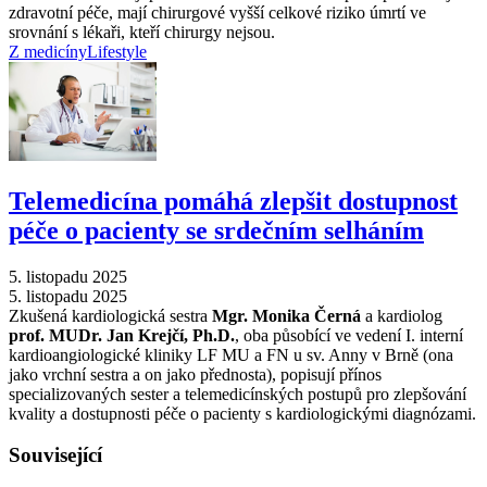
zdravotní péče, mají chirurgové vyšší celkové riziko úmrtí ve
srovnání s lékaři, kteří chirurgy nejsou.
Z medicíny
Lifestyle
Telemedicína pomáhá zlepšit dostupnost
péče o pacienty se srdečním selháním
5. listopadu 2025
5. listopadu 2025
Zkušená kardiologická sestra
Mgr. Monika Černá
a kardiolog
prof. MUDr. Jan Krejčí, Ph.D.
, oba působící ve vedení I. interní
kardioangiologické kliniky LF MU a FN u sv. Anny v Brně (ona
jako vrchní sestra a on jako přednosta), popisují přínos
specializovaných sester a telemedicínských postupů pro zlepšování
kvality a dostupnosti péče o pacienty s kardiologickými diagnózami.
Související