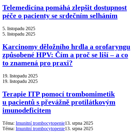
Telemedicína pomáhá zlepšit dostupnost
péče o pacienty se srdečním selháním
5. listopadu 2025
5. listopadu 2025
Karcinomy děložního hrdla a orofaryngu
způsobené HPV: Čím a proč se liší –⁠ a co
to znamená pro praxi?
19. listopadu 2025
19. listopadu 2025
Terapie ITP pomocí trombomimetik
u pacientů s převážně protilátkovým
imunodeficitem
Téma:
Imunitní trombocytopenie
13. srpna 2025
Téma:
Imunitní trombocytopenie
13. srpna 2025