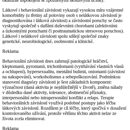
okamžité uspokojení se zpožděnými škodlivými účinky.
Látkové i behaviorální závislosti vykazují vysokou míru vzájemné
komorbidity (u třetiny až poloviny osob s nelátkovou závislostí je
diagnostikována i látková závislost) a závislostní poruchy se často
vyskytují společně s dalšími duševními chorobami (afektivními
a úzkostnými poruchami či posttraumatickou stresovou poruchou).
Látkové i nelátkové závislosti spolu sdílejí společné znaky
genetické, neurobiologické, osobnostní a klinické.
Reklama
Behaviorální závislosti dnes zahrnují patologické hráčství,
kleptomanii, pyromanii, trichotilomanii (vytrhávání vlastních vlasů
a ochlupení), hypersexualitu, mentální bulimii, oniomanii (závislost
na nakupování), workoholismus a sebepoškozování. Podmínkou
stanovení diagnózy závislosti je šest základních komponent:
význačnost (daná aktivita je nejdůležitější v životě), změna nálady
v důsledku dané aktivity, tolerance, abstinenční příznaky,
interpersonální nebo intrapersonální konflikt a relaps. Terapie
behaviorálních závislostí využívá podobné postupy jako léčba
látkových závislostí. Rozdílem je cíl léčby, který spočívá v dosažení
kontrolovaného užívání, protože většinu těchto aktivit nelze ze
života zcela eliminovat.
Reklama