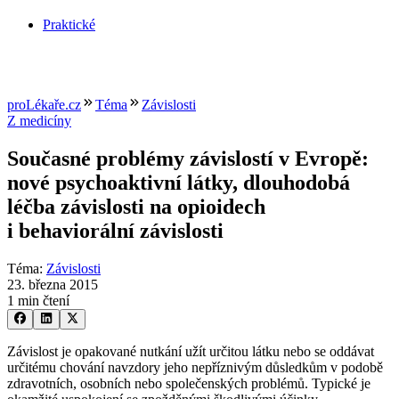
Praktické
proLékaře.cz
Téma
Závislosti
Z medicíny
Současné problémy závislostí v Evropě:
nové psychoaktivní látky, dlouhodobá
léčba závislosti na opioidech
i behaviorální závislosti
Téma
:
Závislosti
23. března 2015
1 min čtení
Závislost je opakované nutkání užít určitou látku nebo se oddávat
určitému chování navzdory jeho nepříznivým důsledkům v podobě
zdravotních, osobních nebo společenských problémů. Typické je