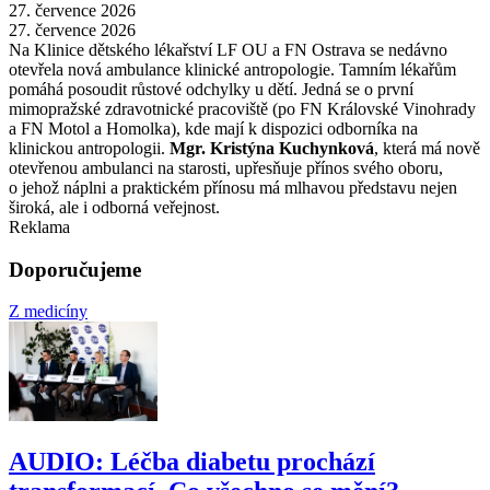
27. července 2026
27. července 2026
Na Klinice dětského lékařství LF OU a FN Ostrava se nedávno
otevřela nová ambulance klinické antropologie. Tamním lékařům
pomáhá posoudit růstové odchylky u dětí. Jedná se o první
mimopražské zdravotnické pracoviště (po FN Královské Vinohrady
a FN Motol a Homolka), kde mají k dispozici odborníka na
klinickou antropologii.
Mgr. Kristýna Kuchynková
, která má nově
otevřenou ambulanci na starosti, upřesňuje přínos svého oboru,
o jehož náplni a praktickém přínosu má mlhavou představu nejen
široká, ale i odborná veřejnost.
Reklama
Doporučujeme
Z medicíny
AUDIO: Léčba diabetu prochází