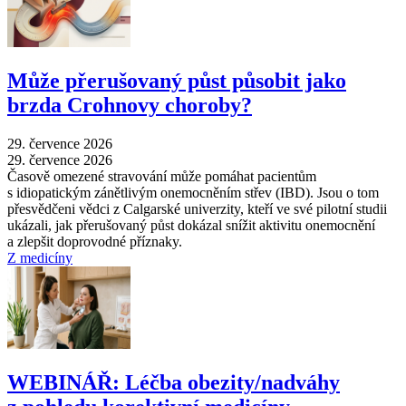
Může přerušovaný půst působit jako
brzda Crohnovy choroby?
29. července 2026
29. července 2026
Časově omezené stravování může pomáhat pacientům
s idiopatickým zánětlivým onemocněním střev (IBD). Jsou o tom
přesvědčeni vědci z Calgarské univerzity, kteří ve své pilotní studii
ukázali, jak přerušovaný půst dokázal snížit aktivitu onemocnění
a zlepšit doprovodné příznaky.
Z medicíny
WEBINÁŘ: Léčba obezity/nadváhy