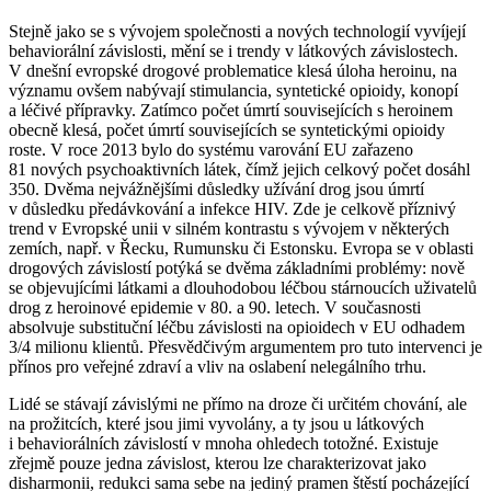
Stejně jako se s vývojem společnosti a nových technologií vyvíjejí
behaviorální závislosti, mění se i trendy v látkových závislostech.
V dnešní evropské drogové problematice klesá úloha heroinu, na
významu ovšem nabývají stimulancia, syntetické opioidy, konopí
a léčivé přípravky. Zatímco počet úmrtí souvisejících s heroinem
obecně klesá, počet úmrtí souvisejících se syntetickými opioidy
roste. V roce 2013 bylo do systému varování EU zařazeno
81 nových psychoaktivních látek, čímž jejich celkový počet dosáhl
350. Dvěma nejvážnějšími důsledky užívání drog jsou úmrtí
v důsledku předávkování a infekce HIV. Zde je celkově příznivý
trend v Evropské unii v silném kontrastu s vývojem v některých
zemích, např. v Řecku, Rumunsku či Estonsku. Evropa se v oblasti
drogových závislostí potýká se dvěma základními problémy: nově
se objevujícími látkami a dlouhodobou léčbou stárnoucích uživatelů
drog z heroinové epidemie v 80. a 90. letech. V současnosti
absolvuje substituční léčbu závislosti na opioidech v EU odhadem
3/4 milionu klientů. Přesvědčivým argumentem pro tuto intervenci je
přínos pro veřejné zdraví a vliv na oslabení nelegálního trhu.
Lidé se stávají závislými ne přímo na droze či určitém chování, ale
na prožitcích, které jsou jimi vyvolány, a ty jsou u látkových
i behaviorálních závislostí v mnoha ohledech totožné. Existuje
zřejmě pouze jedna závislost, kterou lze charakterizovat jako
disharmonii, redukci sama sebe na jediný pramen štěstí pocházející