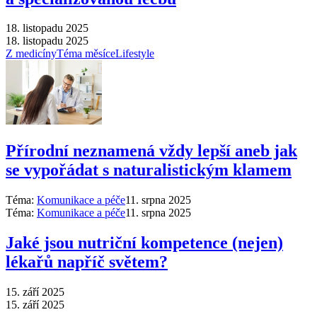
18. listopadu 2025
18. listopadu 2025
Z medicíny
Téma měsíce
Lifestyle
Přírodní neznamená vždy lepší aneb jak
se vypořádat s naturalistickým klamem
Téma:
Komunikace a péče
11. srpna 2025
Téma:
Komunikace a péče
11. srpna 2025
Jaké jsou nutriční kompetence (nejen)
lékařů napříč světem?
15. září 2025
15. září 2025