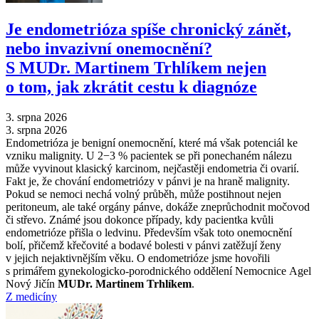
Je endometrióza spíše chronický zánět,
nebo invazivní onemocnění?
S MUDr. Martinem Trhlíkem nejen
o tom, jak zkrátit cestu k diagnóze
3. srpna 2026
3. srpna 2026
Endometrióza je benigní onemocnění, které má však potenciál ke
vzniku malignity. U 2−3 % pacientek se při ponechaném nálezu
může vyvinout klasický karcinom, nejčastěji endometria či ovarií.
Fakt je, že chování endometriózy v pánvi je na hraně malignity.
Pokud se nemoci nechá volný průběh, může postihnout nejen
peritoneum, ale také orgány pánve, dokáže zneprůchodnit močovod
či střevo. Známé jsou dokonce případy, kdy pacientka kvůli
endometrióze přišla o ledvinu. Především však toto onemocnění
bolí, přičemž křečovité a bodavé bolesti v pánvi zatěžují ženy
v jejich nejaktivnějším věku. O endometrióze jsme hovořili
s primářem gynekologicko-porodnického oddělení Nemocnice Agel
Nový Jičín
MUDr. Martinem Trhlíkem
.
Z medicíny