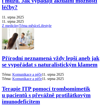
i mužů. Jak vypadají aktuální možnosti
léčby?
11. srpna 2025
11. srpna 2025
Z medicíny
Téma měsíce
Lifestyle
Přírodní neznamená vždy lepší aneb jak
se vypořádat s naturalistickým klamem
Téma:
Komunikace a péče
11. srpna 2025
Téma:
Komunikace a péče
11. srpna 2025
Terapie ITP pomocí trombomimetik
u pacientů s převážně protilátkovým
imunodeficitem