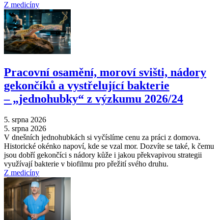
Z medicíny
Pracovní osamění, moroví svišti, nádory
gekončíků a vystřelující bakterie
–⁠ „jednohubky“ z výzkumu 2026/24
5. srpna 2026
5. srpna 2026
V dnešních jednohubkách si vyčíslíme cenu za práci z domova.
Historické okénko napoví, kde se vzal mor. Dozvíte se také, k čemu
jsou dobří gekončíci s nádory kůže i jakou překvapivou strategii
využívají bakterie v biofilmu pro přežití svého druhu.
Z medicíny