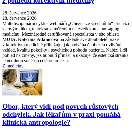
z pohledu korektivní medicíny
28. července 2026
28. července 2026
Multidisciplinární cyklus webinářů „Obezita ze všech úhlů“ přichází
s novým dílem, tentokrát zaměřeným na estetickou a anti-aging
medicínu. Mezinárodně certifikovaná specialistka v této oblasti
MUDr. Kateřina Adamcová
na základě své dlouholeté praxe
v korektivní medicíně přibližuje, jak nadváha či obezita ovlivňují
vzhled, kvalitu pokožky i psychickou pohodu pacienta. Nabízí širší
pohled na změny, jež hubnutí přináší, a ukazuje, že estetická stránka
je nedílnou součástí celého procesu.
Z medicíny
Obor, který vidí pod povrch růstových
odchylek. Jak lékařům v praxi pomáhá
klinická antropologie?