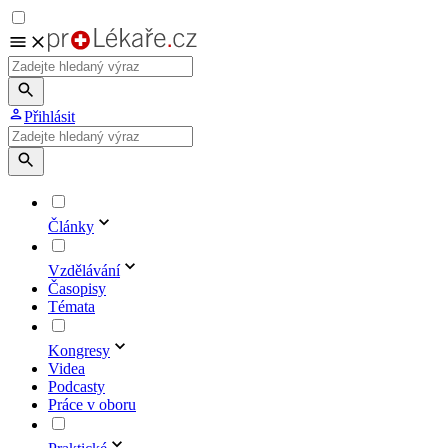
Přihlásit
Články
Vzdělávání
Časopisy
Témata
Kongresy
Videa
Podcasty
Práce v oboru