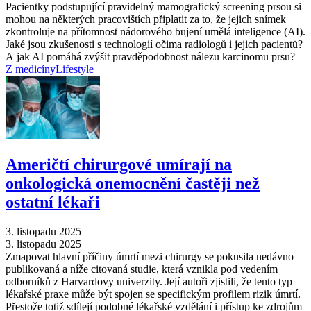
Pacientky podstupující pravidelný mamografický screening prsou si
mohou na některých pracovištích připlatit za to, že jejich snímek
zkontroluje na přítomnost nádorového bujení umělá inteligence (AI).
Jaké jsou zkušenosti s technologií očima radiologů i jejich pacientů?
A jak AI pomáhá zvýšit pravděpodobnost nálezu karcinomu prsu?
Z medicíny
Lifestyle
Američtí chirurgové umírají na
onkologická onemocnění častěji než
ostatní lékaři
3. listopadu 2025
3. listopadu 2025
Zmapovat hlavní příčiny úmrtí mezi chirurgy se pokusila nedávno
publikovaná a níže citovaná studie, která vznikla pod vedením
odborníků z Harvardovy univerzity. Její autoři zjistili, že tento typ
lékařské praxe může být spojen se specifickým profilem rizik úmrtí.
Přestože totiž sdílejí podobné lékařské vzdělání i přístup ke zdrojům