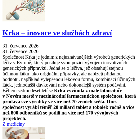
Krka –⁠ inovace ve službách zdraví
31. července 2026
31. července 2026
Společnost Krka je jedním z nejuznávanějších výrobců generických
léčiv v Evropě, který posiluje svou pozici vývojem inovativních
generických přípravků. Jedná se o léčiva, jež obsahují stejnou
účinnou látku jako originální přípravky, ale nabízejí přidanou
hodnotu, například vylepšenou lékovou formu, kombinaci účinných
látek, jednodušší dávkování nebo dokonalejší systém podávání.
Během sedmi desetiletí se
Krka vyvinula z malé laboratoře
v Novém mestě v mezinárodní farmaceutickou společnost, která
prodává své výrobky ve více než 70 zemích světa. Dnes
společnost vyrábí téměř 20 miliard tablet a tobolek ročně a více
než 800 odborníků se podílí na více než 170 vývojových
projektech.
Z medicíny