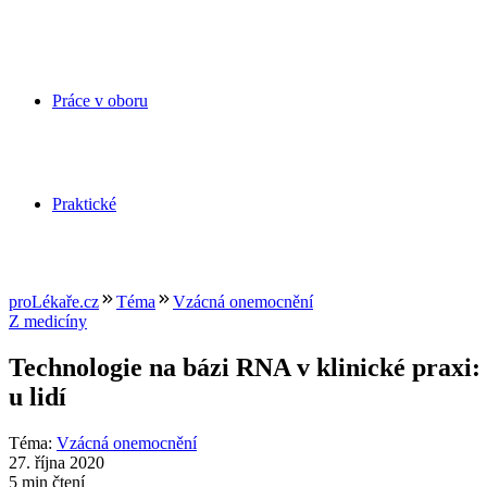
Práce v oboru
Praktické
proLékaře.cz
Téma
Vzácná onemocnění
Z medicíny
Technologie na bázi RNA v klinické praxi: 
u lidí
Téma
:
Vzácná onemocnění
27. října 2020
5 min čtení