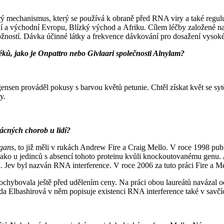
tarý mechanismus, který se používá k obraně před RNA viry a také re
ní a východní Evropu, Blízký východ a Afriku. Cílem léčby založené na 
ností. Dávka účinné látky a frekvence dávkování pro dosažení vysokéh
léků, jako je Onpattro nebo Givlaari společnosti Alnylam?
gensen prováděl pokusy s barvou květů petunie. Chtěl získat květ se s
y.
zácných chorob u lidí?
egans
, to již měli v rukách Andrew Fire a Craig Mello. V roce 1998 pub
né jako u jedinců s absencí tohoto proteinu kvůli knockoutovanému genu.
ev byl nazván RNA interference. V roce 2006 za tuto práci Fire a Mel
ochybovala ještě před udělením ceny. Na práci obou laureátů navázal o
yda Elbashirová v něm popisuje existenci RNA interference také v savč