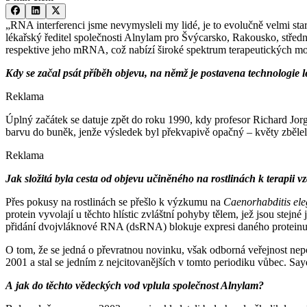
„RNA interferenci jsme nevymysleli my lidé, je to evolučně velmi s
lékařský ředitel společnosti Alnylam pro Švýcarsko, Rakousko, střed
respektive jeho mRNA, což nabízí široké spektrum terapeutických mož
Kdy se začal psát příběh objevu, na němž je postavena technologie 
Reklama
Úplný začátek se datuje zpět do roku 1990, kdy profesor Richard Jor
barvu do buněk, jenže výsledek byl překvapivě opačný –⁠ květy zbělel
Reklama
Jak složitá byla cesta od objevu učiněného na rostlinách k terapii v
Přes pokusy na rostlinách se přešlo k výzkumu na
Caenorhabditis
el
protein vyvolají u těchto hlístic zvláštní pohyby tělem, jež jsou stej
přidání dvojvláknové RNA (dsRNA) blokuje expresi daného proteinu. J
O tom, že se jedná o převratnou novinku, však odborná veřejnost nep
2001 a stal se jedním z nejcitovanějších v tomto periodiku vůbec. Sa
A jak do těchto vědeckých vod vplula společnost Alnylam?