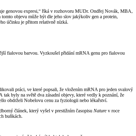
guluje genovou expresi,“ říká v rozhovoru MUDr. Ondřej Novák, MBA,
tomto objevu může být dle jeho slov jakýkoliv gen a protein,
o účinku je přitom relativně nízká.
ytější fialovou barvou. Vyzkoušel přidání mRNA genu pro fialovou
likovali práci, ve které popsali, že vložením mRNA pro jeden svalový
 A tak byly na světě dva zásadní objevy, které vedly k poznání, že
lo obdrželi Nobelovu cenu za fyziologii nebo lékařství.
dborný článek, který vyšel v prestižním časopisu
Nature
v roce
ích buňkách.