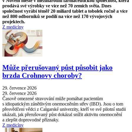
v Novém mestě v mezinárodní farmaceutickou společnost, která
prodává své výrobky ve více než 70 zemích světa. Dnes
společnost vyrábí téměř 20 miliard tablet a tobolek ročně a více
než 800 odborníků se podílí na více než 170 vývojových
projektech.
Z medicíny
Může přerušovaný půst působit jako
brzda Crohnovy choroby?
29. července 2026
29. července 2026
Časově omezené stravování může pomáhat pacientům
s idiopatickým zánětlivým onemocněním střev (IBD). Jsou o tom
přesvědčeni vědci z Calgarské univerzity, kteří ve své pilotní studii
ukázali, jak přerušovaný půst dokázal snížit aktivitu onemocnění
a zlepšit doprovodné příznaky.
Z medicíny