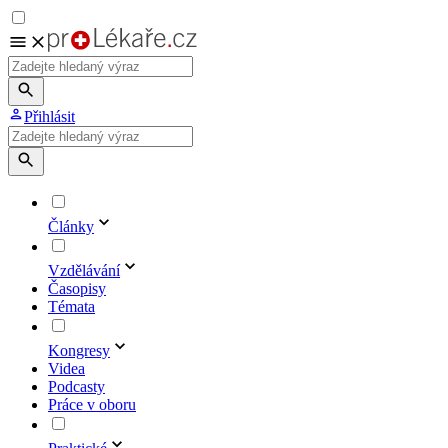
Přihlásit
Články
Vzdělávání
Časopisy
Témata
Kongresy
Videa
Podcasty
Práce v oboru