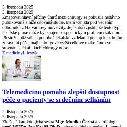
3. listopadu 2025
3. listopadu 2025
Zmapovat hlavní příčiny úmrtí mezi chirurgy se pokusila nedávno
publikovaná a níže citovaná studie, která vznikla pod vedením
odborníků z Harvardovy univerzity. Její autoři zjistili, že tento typ
lékařské praxe může být spojen se specifickým profilem rizik úmrtí.
Přestože totiž sdílejí podobné lékařské vzdělání i přístup ke zdrojům
zdravotní péče, mají chirurgové vyšší celkové riziko úmrtí ve
srovnání s lékaři, kteří chirurgy nejsou.
Z medicíny
Lifestyle
Telemedicína pomáhá zlepšit dostupnost
péče o pacienty se srdečním selháním
5. listopadu 2025
5. listopadu 2025
Zkušená kardiologická sestra
Mgr. Monika Černá
a kardiolog
prof. MUDr. Jan Krejčí, Ph.D.
, oba působící ve vedení I. interní