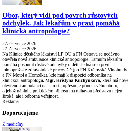
Obor, který vidí pod povrch růstových
odchylek. Jak lékařům v praxi pomáhá
klinická antropologie?
27. července 2026
27. července 2026
Na Klinice dětského lékařství LF OU a FN Ostrava se nedávno
otevřela nová ambulance klinické antropologie. Tamním lékařům
pomáhá posoudit růstové odchylky u dětí. Jedná se o první
mimopražské zdravotnické pracoviště (po FN Královské Vinohrady
a FN Motol a Homolka), kde mají k dispozici odborníka na
klinickou antropologii.
Mgr. Kristýna Kuchynková
, která má nově
otevřenou ambulanci na starosti, upřesňuje přínos svého oboru,
o jehož náplni a praktickém přínosu má mlhavou představu nejen
široká, ale i odborná veřejnost.
Reklama
Doporučujeme
Z medicíny