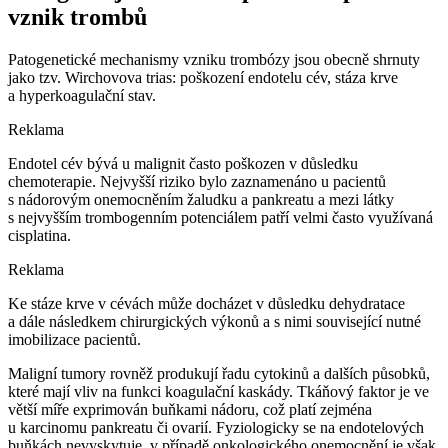
vznik trombů
Patogenetické mechanismy vzniku trombózy jsou obecně shrnuty
jako tzv. Wirchovova trias: poškození endotelu cév, stáza krve
a hyperkoagulační stav.
Reklama
Endotel cév bývá u malignit často poškozen v důsledku
chemoterapie. Nejvyšší riziko bylo zaznamenáno u pacientů
s nádorovým onemocněním žaludku a pankreatu a mezi látky
s nejvyšším trombogenním potenciálem patří velmi často využívaná
cisplatina.
Reklama
Ke stáze krve v cévách může docházet v důsledku dehydratace
a dále následkem chirurgických výkonů a s nimi související nutné
imobilizace pacientů.
Maligní tumory rovněž produkují řadu cytokinů a dalších působků,
které mají vliv na funkci koagulační kaskády. Tkáňový faktor je ve
větší míře exprimován buňkami nádoru, což platí zejména
u karcinomu pankreatu či ovarií. Fyziologicky se na endotelových
buňkách nevyskytuje, v případě onkologického onemocnění je však