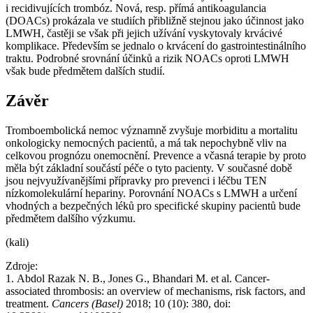
i recidivujících trombóz. Nová, resp. přímá antikoagulancia
(DOACs) prokázala ve studiích přibližně stejnou jako účinnost jako
LMWH, častěji se však při jejich užívání vyskytovaly krvácivé
komplikace. Především se jednalo o krvácení do gastrointestinálního
traktu. Podrobné srovnání účinků a rizik NOACs oproti LMWH
však bude předmětem dalších studií.
Závěr
Tromboembolická nemoc významně zvyšuje morbiditu a mortalitu
onkologicky nemocných pacientů, a má tak nepochybně vliv na
celkovou prognózu onemocnění. Prevence a včasná terapie by proto
měla být základní součástí péče o tyto pacienty. V současné době
jsou nejvyužívanějšími přípravky pro prevenci i léčbu TEN
nízkomolekulární hepariny. Porovnání NOACs s LMWH a určení
vhodných a bezpečných léků pro specifické skupiny pacientů bude
předmětem dalšího výzkumu.
(kali)
Zdroje:
1. Abdol Razak N. B., Jones G., Bhandari M. et al. Cancer-
associated thrombosis: an overview of mechanisms, risk factors, and
treatment.
Cancers (Basel)
2018; 10 (10): 380, doi: