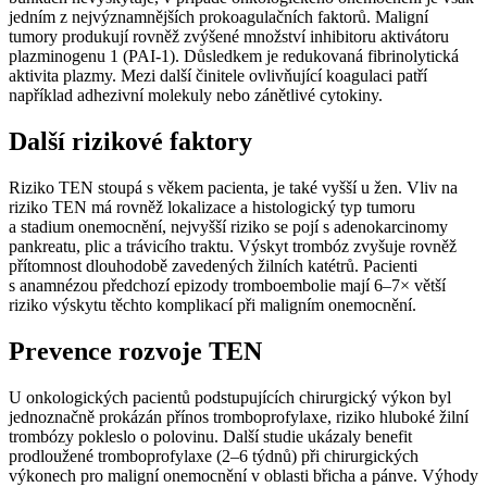
jedním z nejvýznamnějších prokoagulačních faktorů. Maligní
tumory produkují rovněž zvýšené množství inhibitoru aktivátoru
plazminogenu 1 (PAI-1). Důsledkem je redukovaná fibrinolytická
aktivita plazmy. Mezi další činitele ovlivňující koagulaci patří
například adhezivní molekuly nebo zánětlivé cytokiny.
Další rizikové faktory
Riziko TEN stoupá s věkem pacienta, je také vyšší u žen. Vliv na
riziko TEN má rovněž lokalizace a histologický typ tumoru
a stadium onemocnění, nejvyšší riziko se pojí s adenokarcinomy
pankreatu, plic a trávicího traktu. Výskyt trombóz zvyšuje rovněž
přítomnost dlouhodobě zavedených žilních katétrů. Pacienti
s anamnézou předchozí epizody tromboembolie mají 6–7× větší
riziko výskytu těchto komplikací při maligním onemocnění.
Prevence rozvoje TEN
U onkologických pacientů podstupujících chirurgický výkon byl
jednoznačně prokázán přínos tromboprofylaxe, riziko hluboké žilní
trombózy pokleslo o polovinu. Další studie ukázaly benefit
prodloužené tromboprofylaxe (2–6 týdnů) při chirurgických
výkonech pro maligní onemocnění v oblasti břicha a pánve. Výhody