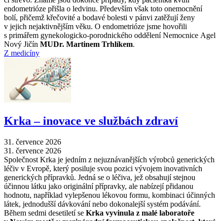
endometrióze přišla o ledvinu. Především však toto onemocnění
bolí, přičemž křečovité a bodavé bolesti v pánvi zatěžují ženy
v jejich nejaktivnějším věku. O endometrióze jsme hovořili
s primářem gynekologicko-porodnického oddělení Nemocnice Agel
Nový Jičín
MUDr. Martinem Trhlíkem
.
Z medicíny
Krka –⁠ inovace ve službách zdraví
31. července 2026
31. července 2026
Společnost Krka je jedním z nejuznávanějších výrobců generických
léčiv v Evropě, který posiluje svou pozici vývojem inovativních
generických přípravků. Jedná se o léčiva, jež obsahují stejnou
účinnou látku jako originální přípravky, ale nabízejí přidanou
hodnotu, například vylepšenou lékovou formu, kombinaci účinných
látek, jednodušší dávkování nebo dokonalejší systém podávání.
Během sedmi desetiletí se
Krka vyvinula z malé laboratoře