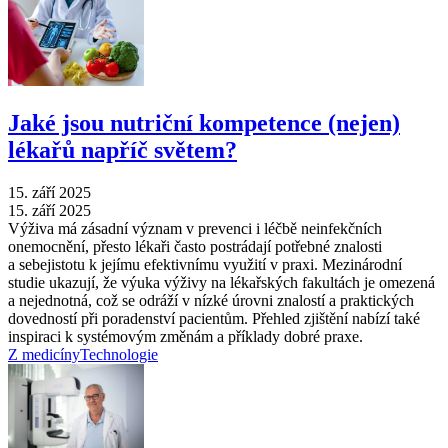
Jaké jsou nutriční kompetence (nejen)
lékařů napříč světem?
15. září 2025
15. září 2025
Výživa má zásadní význam v prevenci i léčbě neinfekčních
onemocnění, přesto lékaři často postrádají potřebné znalosti
a sebejistotu k jejímu efektivnímu využití v praxi. Mezinárodní
studie ukazují, že výuka výživy na lékařských fakultách je omezená
a nejednotná, což se odráží v nízké úrovni znalostí a praktických
dovedností při poradenství pacientům. Přehled zjištění nabízí také
inspiraci k systémovým změnám a příklady dobré praxe.
Z medicíny
Technologie