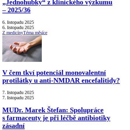
„Jednohubky“ z klinického výzkumu
–⁠ 2025/36
6. listopadu 2025
6. listopadu 2025
Z medicíny
Téma měsíce
V čem tkví potenciál monovalentní
protilátky u anti-NMDAR encefalitidy?
7. listopadu 2025
7. listopadu 2025
MUDr. Marek Štefan: Spolupráce
s farmaceuty je při léčbě antibiotiky
zásadní