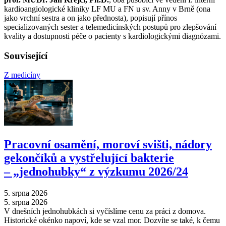
kardioangiologické kliniky LF MU a FN u sv. Anny v Brně (ona
jako vrchní sestra a on jako přednosta), popisují přínos
specializovaných sester a telemedicínských postupů pro zlepšování
kvality a dostupnosti péče o pacienty s kardiologickými diagnózami.
Související
Z medicíny
Pracovní osamění, moroví svišti, nádory
gekončíků a vystřelující bakterie
–⁠ „jednohubky“ z výzkumu 2026/24
5. srpna 2026
5. srpna 2026
V dnešních jednohubkách si vyčíslíme cenu za práci z domova.
Historické okénko napoví, kde se vzal mor. Dozvíte se také, k čemu