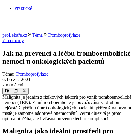
Praktické
proLékaře.cz
Téma
Tromboprofylaxe
Z medicíny
Jak na prevenci a léčbu tromboembolické
nemoci u onkologických pacientů
Téma
:
Tromboprofylaxe
6. března 2021
2 min čtení
Malignita je jedním z rizikových faktorů pro vznik tromboembolické
nemoci (TEN). Žilní tromboembolie je považována za druhou
nejčastější příčinu úmrtí onkologických pacientů, přičemž na prvním
místě je samotné nádorové onemocnění. Velmi důležitá je proto
optimální léčba, ale i včasná prevence těchto komplikací.
Malignita jako ideální prostředí pro