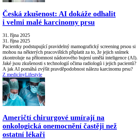
Česká zkušenost: AI dokáže odhalit
i velmi malé karcinomy prsu
31. října 2025
31. října 2025
Pacientky podstupující pravidelný mamografický screening prsou si
mohou na některých pracovištích připlatit za to, že jejich snímek
zkontroluje na přítomnost nádorového bujení umělá inteligence (AI).
Jaké jsou zkušenosti s technologií očima radiologů i jejich pacientů?
A jak AI pomáhá zvýšit pravděpodobnost nálezu karcinomu prsu?
Z medicíny
Lifestyle
Američtí chirurgové umírají na
onkologická onemocnění častěji než
ostatní lékaři