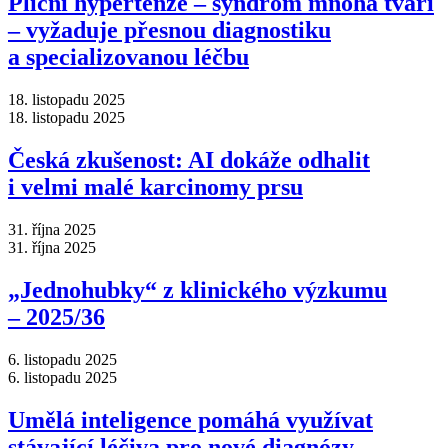
Plicní hypertenze –⁠ syndrom mnoha tváří
–⁠ vyžaduje přesnou diagnostiku
a specializovanou léčbu
18. listopadu 2025
18. listopadu 2025
Česká zkušenost: AI dokáže odhalit
i velmi malé karcinomy prsu
31. října 2025
31. října 2025
„Jednohubky“ z klinického výzkumu
–⁠ 2025/36
6. listopadu 2025
6. listopadu 2025
Umělá inteligence pomáhá využívat
stávající léčiva pro nové diagnózy