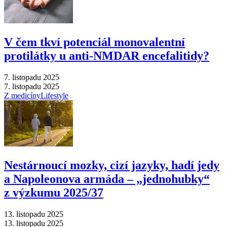
V čem tkví potenciál monovalentní
protilátky u anti-NMDAR encefalitidy?
7. listopadu 2025
7. listopadu 2025
Z medicíny
Lifestyle
Nestárnoucí mozky, cizí jazyky, hadí jedy
a Napoleonova armáda –⁠ „jednohubky“
z výzkumu 2025/37
13. listopadu 2025
13. listopadu 2025