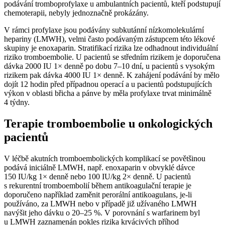
podávání tromboprofylaxe u ambulantních pacientů, kteří podstupují
chemoterapii, nebyly jednoznačně prokázány.
V rámci profylaxe jsou podávány subkutánní nízkomolekulární
hepariny (LMWH), velmi často podávaným zástupcem této lékové
skupiny je enoxaparin. Stratifikací rizika lze odhadnout individuální
riziko tromboembolie. U pacientů se středním rizikem je doporučena
dávka 2000 IU 1× denně po dobu 7–10 dní, u pacientů s vysokým
rizikem pak dávka 4000 IU 1× denně. K zahájení podávání by mělo
dojít 12 hodin před případnou operací a u pacientů podstupujících
výkon v oblasti břicha a pánve by měla profylaxe trvat minimálně
4 týdny.
Terapie tromboembolie u onkologických
pacientů
V léčbě akutních tromboembolických komplikací se povětšinou
podává iniciálně LMWH, např. enoxaparin v obvyklé dávce
150 IU⁠/⁠kg 1× denně nebo 100 IU⁠/⁠kg 2× denně. U pacientů
s rekurentní tromboembolií během antikoagulační terapie je
doporučeno například zaměnit perorální antikoagulans, je-li
používáno, za LMWH nebo v případě již užívaného LMWH
navýšit jeho dávku o 20–25 %. V porovnání s warfarinem byl
u LMWH zaznamenán pokles rizika krvácivých příhod