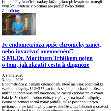
jsou dobří gekončíci s nádory kůže i jakou překvapivou strategii
využívají bakterie v biofilmu pro přežití svého druhu.
Z medicíny
Je endometrióza spíše chronický zánět,
nebo invazivní onemocnění?
S MUDr. Martinem Trhlíkem nejen
o tom, jak zkrátit cestu k diagnóze
3. srpna 2026
3. srpna 2026
Endometrióza je benigní onemocnění, které má však potenciál ke
vzniku malignity. U 2−3 % pacientek se při ponechaném nálezu
může vyvinout klasický karcinom, nejčastěji endometria či ovarií.
Fakt je, že chování endometriózy v pánvi je na hraně malignity.
Pokud se nemoci nechá volný průběh, může postihnout nejen
peritoneum, ale také orgány pánve, dokáže zneprůchodnit močovod
či střevo. Známé jsou dokonce případy, kdy pacientka kvůli