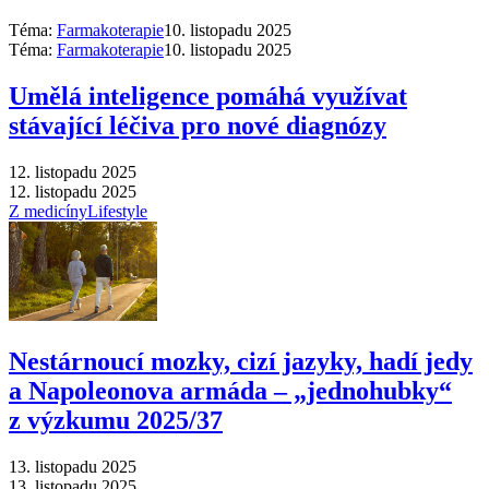
Téma:
Farmakoterapie
10. listopadu 2025
Téma:
Farmakoterapie
10. listopadu 2025
Umělá inteligence pomáhá využívat
stávající léčiva pro nové diagnózy
12. listopadu 2025
12. listopadu 2025
Z medicíny
Lifestyle
Nestárnoucí mozky, cizí jazyky, hadí jedy
a Napoleonova armáda –⁠ „jednohubky“
z výzkumu 2025/37
13. listopadu 2025
13. listopadu 2025