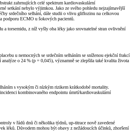
strakt zahrnujících celé spektrum kardiovaskulární
orné setkání nebylo výjimkou. Jako ze svého pohledu nejzajímavější
by srdečního selhání, dále studii o vlivu gliflozinu na celkovou
né na podporu ECMO u šokových pacientů.
torsemidu, z níž vyšly oba léky jako srovnatelné stran ovlivnění
i placebu u nemocných se srdečním selháním se sníženou ejekční frakcí
analýze o 24 % (p = 0,045), významně se zlepšila také kvalita života
elháním s vysokým či nízkým rizikem krátkodobé mortality.
 incidenci kombinovaného endpointu úmrtí/kardiovaskulární
troly v řádů dnů či několika týdnů, up-titrace nově zavedené
dávek léků. Důvodem mohou být obavy z nežádoucích účinků, zhoršení