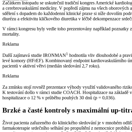
Začátkem listopadu se uskutečnil tradiční kongres Americké kardiolo
a cerebrovaskulární medicíny. V popředí zájmu na všech oborových akc
sdělení s dopadem do každodenní klinické praxe si níže dovolím podrob
diurézu a efektivitu kličkového diuretika v léčbě dekompenzace srd
V rámci kongresu byly vedle toho prezentovány například poznatky 
mortality.
Reklama
1
Další zajímavá studie IRONMAN
hodnotila vliv dlouhodobé a pravi
levé komory (HFrEF). Kombinovaný endpoint kardiovaskulárního úmrtí 
pacientů v aktivní větvi (medián sledování 2,7 roku).
Reklama
Za zmínku stojí rovněž prezentace výhody využití validovaného r
K testování došlo v rámci studie COACH. Hospitalizace na základě v
hospitalizace o 12 % v průběhu pouhých 30 dnů (p = 0,036).
Brzké a časté kontroly s maximální up-titrac
Život pacienta zařazeného do klinického sledování je v mnohém odliš
farmakoterapie srdečního selhání po propuštění z nemocnice probíhá