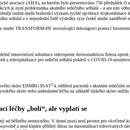
gické asociace (AHA), na kterém bylo prezentováno 756 přednášek či ab
ích je nyní problematika akutního srdečního selhání –⁠ a ani toto odb
něji zmínit studii hodnotící význam rychlé up-titrace trojkombinace léč
ečního selhání a v neposlední řadě výsledky ryze české studie zaměře
ze studie TRANSFORM-HF srovnávající dekongesci pomocí furosemidu a 
delné intravenózní substituce sideropenie derisomaltózou železa oprot
a rehospitalizace pro srdeční selhání poklesl v COVID-19-senzitivní 
2
izikového skóre EHMRG30-ST
k odlišení pacientů s akutním srdečním s
ysokého skóre nebo ambulantní léčba na základě nízkého skóre snížila
í léčby „bolí“, ale vyplatí se
ný od běžného nemocného. V denní praxi není prostor pro vícečetné kon
 pozvolně a není kladen přílišný důraz na maximalizaci tolerovaných 