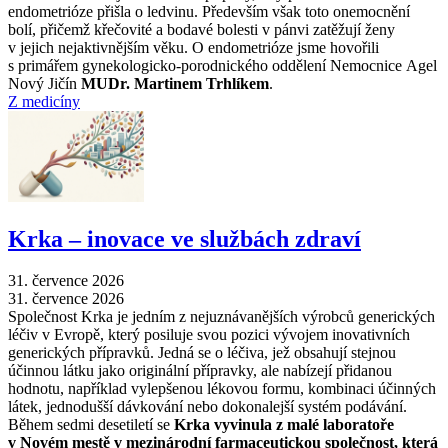
endometrióze přišla o ledvinu. Především však toto onemocnění
bolí, přičemž křečovité a bodavé bolesti v pánvi zatěžují ženy
v jejich nejaktivnějším věku. O endometrióze jsme hovořili
s primářem gynekologicko-porodnického oddělení Nemocnice Agel
Nový Jičín
MUDr. Martinem Trhlíkem
.
Z medicíny
Krka –⁠ inovace ve službách zdraví
31. července 2026
31. července 2026
Společnost Krka je jedním z nejuznávanějších výrobců generických
léčiv v Evropě, který posiluje svou pozici vývojem inovativních
generických přípravků. Jedná se o léčiva, jež obsahují stejnou
účinnou látku jako originální přípravky, ale nabízejí přidanou
hodnotu, například vylepšenou lékovou formu, kombinaci účinných
látek, jednodušší dávkování nebo dokonalejší systém podávání.
Během sedmi desetiletí se
Krka vyvinula z malé laboratoře
v Novém mestě v mezinárodní farmaceutickou společnost, která