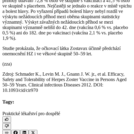
příhody udávalo 72,8 % osob ve skupině s vakcinací a 41,5 % osob
ve skupině s placebem. Nejčastěji se jednalo o reakce v místě vpichu
a bolest hlavy. Po vyřazení případů bolestí hlavy nebyl rozdíl ve
výskytu nežádoucích příhod mezi oběma skupinami statisticky
významný. Výskyt závažných nežádoucích příhod se mezi
skupinami významně nelišil do 42. dne (vakcína 0,6 % vs. placebo
0,5 %) ani do 182. dne po vakcinaci (vakcína 2,1 % vs. placebo
1,9 %).
Studie prokázala, že očkovací látka Zostavax účinně předchází
onemocnění HZ i ve věkové skupině 50–59 let.
(zza)
Zdroj: Schmader K., Levin M. J., Gnann J. W. jr., et al. Efficacy,
Safety and Tolerability of Herpes Zoster Vaccine in Persons Aged
50–59 Years. Clinical infectious Diseases 2012. DOI:
10.1093/cid/cir970
Tagy:
Praktické lékařství pro dospělé