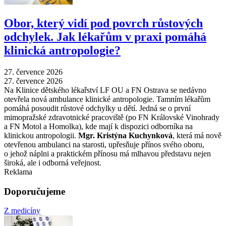
Obor, který vidí pod povrch růstových
odchylek. Jak lékařům v praxi pomáhá
klinická antropologie?
27. července 2026
27. července 2026
Na Klinice dětského lékařství LF OU a FN Ostrava se nedávno
otevřela nová ambulance klinické antropologie. Tamním lékařům
pomáhá posoudit růstové odchylky u dětí. Jedná se o první
mimopražské zdravotnické pracoviště (po FN Královské Vinohrady
a FN Motol a Homolka), kde mají k dispozici odborníka na
klinickou antropologii.
Mgr. Kristýna Kuchynková
, která má nově
otevřenou ambulanci na starosti, upřesňuje přínos svého oboru,
o jehož náplni a praktickém přínosu má mlhavou představu nejen
široká, ale i odborná veřejnost.
Reklama
Doporučujeme
Z medicíny