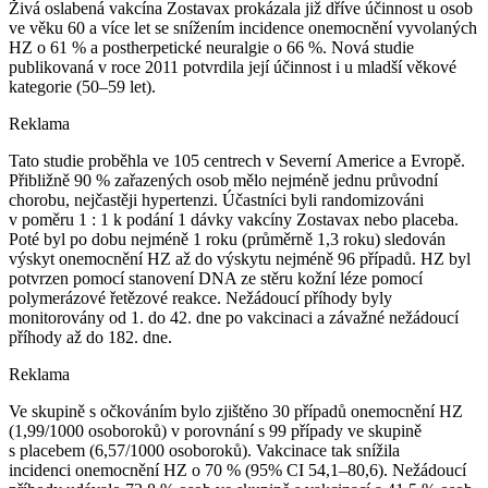
Živá oslabená vakcína Zostavax prokázala již dříve účinnost u osob
ve věku 60 a více let se snížením incidence onemocnění vyvolaných
HZ o 61 % a postherpetické neuralgie o 66 %. Nová studie
publikovaná v roce 2011 potvrdila její účinnost i u mladší věkové
kategorie (50–59 let).
Reklama
Tato studie proběhla ve 105 centrech v Severní Americe a Evropě.
Přibližně 90 % zařazených osob mělo nejméně jednu průvodní
chorobu, nejčastěji hypertenzi. Účastníci byli randomizováni
v poměru 1 : 1 k podání 1 dávky vakcíny Zostavax nebo placeba.
Poté byl po dobu nejméně 1 roku (průměrně 1,3 roku) sledován
výskyt onemocnění HZ až do výskytu nejméně 96 případů. HZ byl
potvrzen pomocí stanovení DNA ze stěru kožní léze pomocí
polymerázové řetězové reakce. Nežádoucí příhody byly
monitorovány od 1. do 42. dne po vakcinaci a závažné nežádoucí
příhody až do 182. dne.
Reklama
Ve skupině s očkováním bylo zjištěno 30 případů onemocnění HZ
(1,99/1000 osoboroků) v porovnání s 99 případy ve skupině
s placebem (6,57/1000 osoboroků). Vakcinace tak snížila
incidenci onemocnění HZ o 70 % (95% CI 54,1–80,6). Nežádoucí