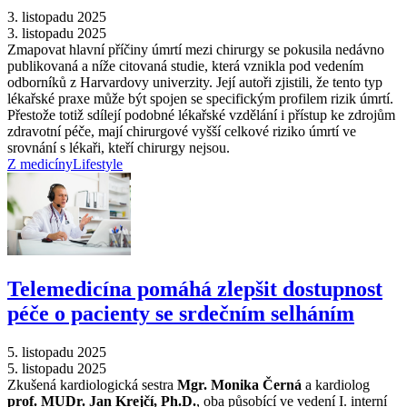
3. listopadu 2025
3. listopadu 2025
Zmapovat hlavní příčiny úmrtí mezi chirurgy se pokusila nedávno
publikovaná a níže citovaná studie, která vznikla pod vedením
odborníků z Harvardovy univerzity. Její autoři zjistili, že tento typ
lékařské praxe může být spojen se specifickým profilem rizik úmrtí.
Přestože totiž sdílejí podobné lékařské vzdělání i přístup ke zdrojům
zdravotní péče, mají chirurgové vyšší celkové riziko úmrtí ve
srovnání s lékaři, kteří chirurgy nejsou.
Z medicíny
Lifestyle
Telemedicína pomáhá zlepšit dostupnost
péče o pacienty se srdečním selháním
5. listopadu 2025
5. listopadu 2025
Zkušená kardiologická sestra
Mgr. Monika Černá
a kardiolog
prof. MUDr. Jan Krejčí, Ph.D.
, oba působící ve vedení I. interní