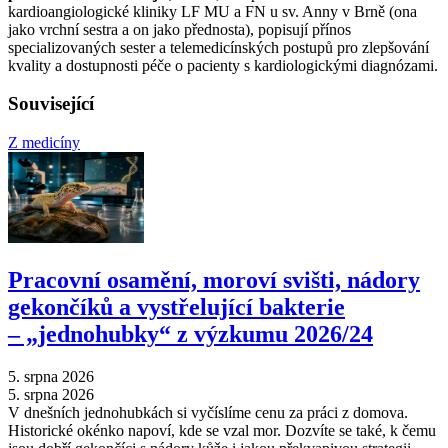
kardioangiologické kliniky LF MU a FN u sv. Anny v Brně (ona
jako vrchní sestra a on jako přednosta), popisují přínos
specializovaných sester a telemedicínských postupů pro zlepšování
kvality a dostupnosti péče o pacienty s kardiologickými diagnózami.
Související
Z medicíny
Pracovní osamění, moroví svišti, nádory
gekončíků a vystřelující bakterie
–⁠ „jednohubky“ z výzkumu 2026/24
5. srpna 2026
5. srpna 2026
V dnešních jednohubkách si vyčíslíme cenu za práci z domova.
Historické okénko napoví, kde se vzal mor. Dozvíte se také, k čemu