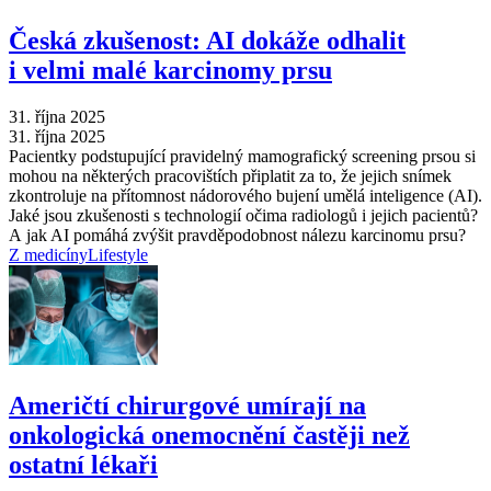
Česká zkušenost: AI dokáže odhalit
i velmi malé karcinomy prsu
31. října 2025
31. října 2025
Pacientky podstupující pravidelný mamografický screening prsou si
mohou na některých pracovištích připlatit za to, že jejich snímek
zkontroluje na přítomnost nádorového bujení umělá inteligence (AI).
Jaké jsou zkušenosti s technologií očima radiologů i jejich pacientů?
A jak AI pomáhá zvýšit pravděpodobnost nálezu karcinomu prsu?
Z medicíny
Lifestyle
Američtí chirurgové umírají na
onkologická onemocnění častěji než
ostatní lékaři