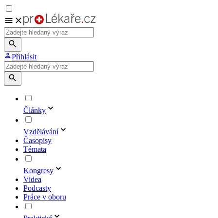
Přihlásit
Články
Vzdělávání
Časopisy
Témata
Kongresy
Videa
Podcasty
Práce v oboru