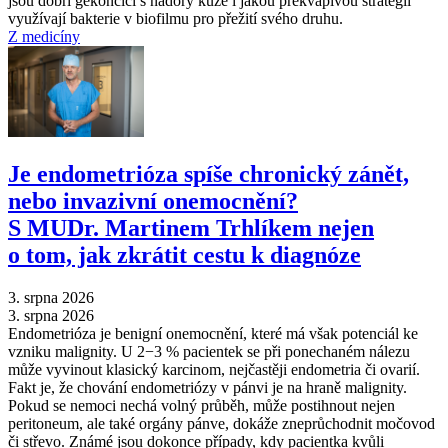
jsou dobří gekončíci s nádory kůže i jakou překvapivou strategii
využívají bakterie v biofilmu pro přežití svého druhu.
Z medicíny
Je endometrióza spíše chronický zánět,
nebo invazivní onemocnění?
S MUDr. Martinem Trhlíkem nejen
o tom, jak zkrátit cestu k diagnóze
3. srpna 2026
3. srpna 2026
Endometrióza je benigní onemocnění, které má však potenciál ke
vzniku malignity. U 2−3 % pacientek se při ponechaném nálezu
může vyvinout klasický karcinom, nejčastěji endometria či ovarií.
Fakt je, že chování endometriózy v pánvi je na hraně malignity.
Pokud se nemoci nechá volný průběh, může postihnout nejen
peritoneum, ale také orgány pánve, dokáže zneprůchodnit močovod
či střevo. Známé jsou dokonce případy, kdy pacientka kvůli