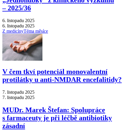
„Jednohubky“ z klinického výzkumu
–⁠ 2025/36
6. listopadu 2025
6. listopadu 2025
Z medicíny
Téma měsíce
V čem tkví potenciál monovalentní
protilátky u anti-NMDAR encefalitidy?
7. listopadu 2025
7. listopadu 2025
MUDr. Marek Štefan: Spolupráce
s farmaceuty je při léčbě antibiotiky
zásadní