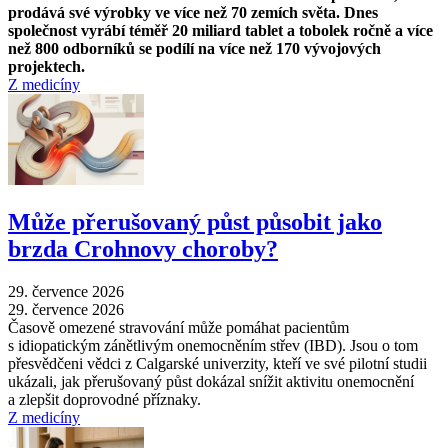
prodává své výrobky ve více než 70 zemích světa. Dnes
společnost vyrábí téměř 20 miliard tablet a tobolek ročně a více
než 800 odborníků se podílí na více než 170 vývojových
projektech.
Z medicíny
Může přerušovaný půst působit jako
brzda Crohnovy choroby?
29. července 2026
29. července 2026
Časově omezené stravování může pomáhat pacientům
s idiopatickým zánětlivým onemocněním střev (IBD). Jsou o tom
přesvědčeni vědci z Calgarské univerzity, kteří ve své pilotní studii
ukázali, jak přerušovaný půst dokázal snížit aktivitu onemocnění
a zlepšit doprovodné příznaky.
Z medicíny