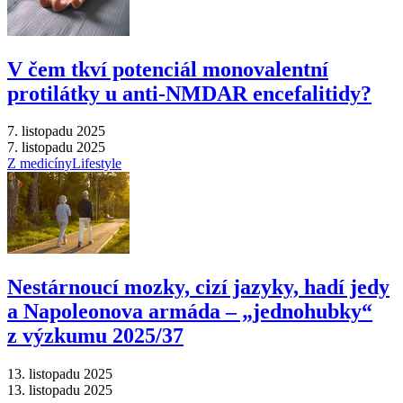
V čem tkví potenciál monovalentní
protilátky u anti-NMDAR encefalitidy?
7. listopadu 2025
7. listopadu 2025
Z medicíny
Lifestyle
Nestárnoucí mozky, cizí jazyky, hadí jedy
a Napoleonova armáda –⁠ „jednohubky“
z výzkumu 2025/37
13. listopadu 2025
13. listopadu 2025