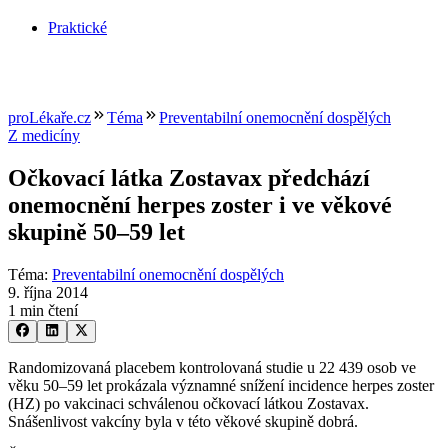
Praktické
proLékaře.cz
Téma
Preventabilní onemocnění dospělých
Z medicíny
Očkovací látka Zostavax předchází
onemocnění herpes zoster i ve věkové
skupině 50–59 let
Téma
:
Preventabilní onemocnění dospělých
9. října 2014
1 min čtení
Randomizovaná placebem kontrolovaná studie u 22 439 osob ve
věku 50–59 let prokázala významné snížení incidence herpes zoster
(HZ) po vakcinaci schválenou očkovací látkou Zostavax.
Snášenlivost vakcíny byla v této věkové skupině dobrá.