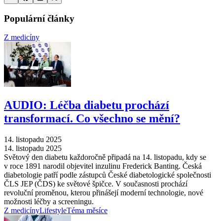
Populární články
Z medicíny
AUDIO: Léčba diabetu prochází
transformací. Co všechno se mění?
14. listopadu 2025
14. listopadu 2025
Světový den diabetu každoročně připadá na 14. listopadu, kdy se
v roce 1891 narodil objevitel inzulinu Frederick Banting. Česká
diabetologie patří podle zástupců České diabetologické společnosti
ČLS JEP (ČDS) ke světové špičce. V současnosti prochází
revoluční proměnou, kterou přinášejí moderní technologie, nové
možnosti léčby a screeningu.
Z medicíny
Lifestyle
Téma měsíce