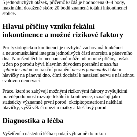
5 jednoduchých otázek, přičemž každá je hodnocena 0−4 body,
maximální dosažené skóre 20 bodů znamená totální inkontinenci
stolice.
Hlavní příčiny vzniku fekální
inkontinence a možné rizikové faktory
Pro fyziologickou kontinenci je nezbytná zachovaná funkčnost
a neuromuskulární integrita jednotlivých částí anorekta a pánevního
dna. Narušení těchto mechanismů může mít mnohé příčiny, avšak
u žen po porodu bývá hlavním důvodem poranění
musculus
sphincter
ani
nebo trakční poranění
nervus pudendalis
tlakem
hlavičky na pánevní dno, čímž dochází k natažení nervu s následnou
svalovou denervací.
Práce, které se zabývají možnými rizikovými faktory zvyšujícími
pravděpodobnost rozvoje fekální inkontinence, označují jako
statisticky významné první porod, okcipitoposteriorní naléhání
hlavičky, vyšší věk či obezitu matky a klešťový porod.
Diagnostika a léčba
Vyšetření a následná léčba spadají výhradně do rukou