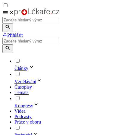
Přihlásit
Články
Vzdělávání
Časopisy
Témata
Kongresy
Videa
Podcasty
Práce v oboru