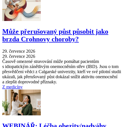
Může přerušovaný půst působit jako
brzda Crohnovy choroby?
29. července 2026
29. července 2026
Časově omezené stravování může pomáhat pacientům
s idiopatickým zánětlivým onemocněním střev (IBD). Jsou o tom
přesvědčeni vědci z Calgarské univerzity, kteří ve své pilotní studii
ukázali, jak přerušovaný půst dokázal snížit aktivitu onemocnění
a zlepšit doprovodné příznaky.
Z medicíny
WEBINÁŘ: Léčba obezity/nadváhy