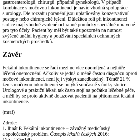
gastroenterologů, chirurgů, případně gynekologů. V případě
kombinace s močovou inkontinencí je navíc vhodná spolupráce
s urology. Dle rozsahu poranění jsou uplatňovány konzervativní
postupy nebo chirurgické řešení. Důležitou roli při inkontinenci
stolice mají vhodně zvolené ochranné pomůcky speciálně upravené
pro tyto účely. Pacient by měl být také upozorněn na nutnost
zvýšené anální hygieny a používání speciálních ochranných
kosmetických prostředků.
Závěr
Fekální inkontinence se řadí mezi nejvíce opomíjená a nejhůře
léčená onemocnění. Ačkoliv se jedná o méně častou diagnózu oproti
močové inkontinenci, není její výskyt zanedbatelný. Téměř 21 %
žen s močovou inkontinencí se potýká současně s úniky stolice.
Urologové a praktičtí lékaři tak často stojí na počátku léčebné péče,
a měli by se proto aktivně dotazovat pacientů na přítomnost fekální
inkontinence.
(mraf)
Zdroje:
1. Ihnát P. Fekální inkontinence −⁠ závažný medicínský
a společenský problém.
Časopis lékařů českých
2016;
155 : 135−140.