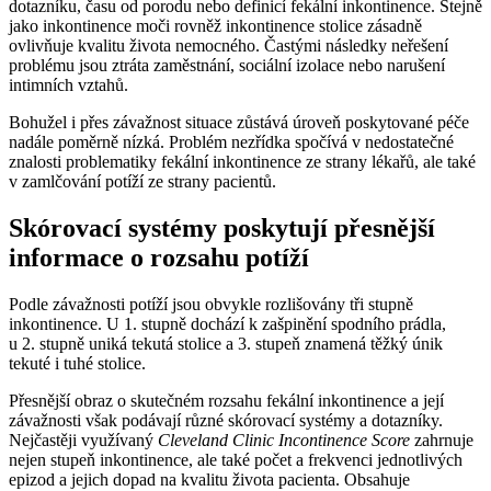
dotazníku, času od porodu nebo definicí fekální inkontinence. Stejně
jako inkontinence moči rovněž inkontinence stolice zásadně
ovlivňuje kvalitu života nemocného. Častými následky neřešení
problému jsou ztráta zaměstnání, sociální izolace nebo narušení
intimních vztahů.
Bohužel i přes závažnost situace zůstává úroveň poskytované péče
nadále poměrně nízká. Problém nezřídka spočívá v nedostatečné
znalosti problematiky fekální inkontinence ze strany lékařů, ale také
v zamlčování potíží ze strany pacientů.
Skórovací systémy poskytují přesnější
informace o rozsahu potíží
Podle závažnosti potíží jsou obvykle rozlišovány tři stupně
inkontinence. U 1. stupně dochází k zašpinění spodního prádla,
u 2. stupně uniká tekutá stolice a 3. stupeň znamená těžký únik
tekuté i tuhé stolice.
Přesnější obraz o skutečném rozsahu fekální inkontinence a její
závažnosti však podávají různé skórovací systémy a dotazníky.
Nejčastěji využívaný
Cleveland Clinic Incontinence Score
zahrnuje
nejen stupeň inkontinence, ale také počet a frekvenci jednotlivých
epizod a jejich dopad na kvalitu života pacienta. Obsahuje