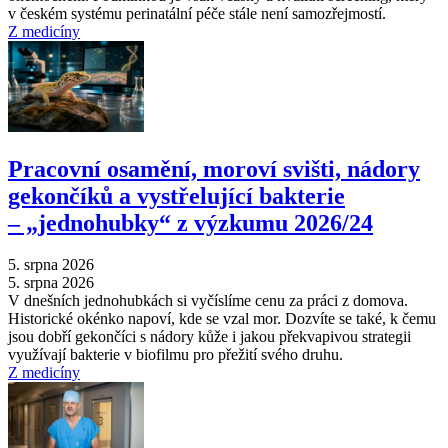
v českém systému perinatální péče stále není samozřejmostí.
Z medicíny
Pracovní osamění, moroví svišti, nádory
gekončíků a vystřelující bakterie
–⁠ „jednohubky“ z výzkumu 2026/24
5. srpna 2026
5. srpna 2026
V dnešních jednohubkách si vyčíslíme cenu za práci z domova.
Historické okénko napoví, kde se vzal mor. Dozvíte se také, k čemu
jsou dobří gekončíci s nádory kůže i jakou překvapivou strategii
využívají bakterie v biofilmu pro přežití svého druhu.
Z medicíny