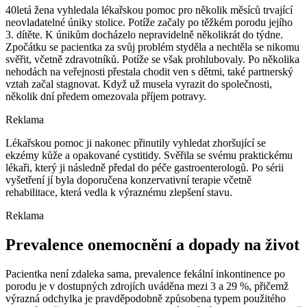
40letá žena vyhledala lékařskou pomoc pro několik měsíců trvající
neovladatelné úniky stolice. Potíže začaly po těžkém porodu jejího
3. dítěte. K únikům docházelo nepravidelně několikrát do týdne.
Zpočátku se pacientka za svůj problém styděla a nechtěla se nikomu
svěřit, včetně zdravotníků. Potíže se však prohlubovaly. Po několika
nehodách na veřejnosti přestala chodit ven s dětmi, také partnerský
vztah začal stagnovat. Když už musela vyrazit do společnosti,
několik dní předem omezovala příjem potravy.
Reklama
Lékařskou pomoc ji nakonec přinutily vyhledat zhoršující se
ekzémy kůže a opakované cystitidy. Svěřila se svému praktickému
lékaři, který ji následně předal do péče gastroenterologů. Po sérii
vyšetření jí byla doporučena konzervativní terapie včetně
rehabilitace, která vedla k výraznému zlepšení stavu.
Reklama
Prevalence onemocnění a dopady na život
Pacientka není zdaleka sama, prevalence fekální inkontinence po
porodu je v dostupných zdrojích uváděna mezi 3 a 29 %, přičemž
výrazná odchylka je pravděpodobně způsobena typem použitého