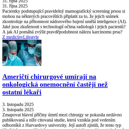
31. října 2025
31. října 2025
Pacientky podstupující pravidelný mamografický screening prsou si
mohou na některých pracovištích připlatit za to, že jejich snímek
zkontroluje na přítomnost nádorového bujení umělá inteligence (AI).
Jaké jsou zkušenosti s technologií očima radiologů i jejich pacientů?
A jak AI pomáhá zvýšit pravděpodobnost nálezu karcinomu prsu?
Z medicíny
Lifestyle
Američtí chirurgové umírají na
onkologická onemocnění častěji než
ostatní lékaři
3. listopadu 2025
3. listopadu 2025
Zmapovat hlavní příčiny úmrtí mezi chirurgy se pokusila nedávno
publikovaná a níže citovaná studie, která vznikla pod vedením
odborníků z Harvardovy univerzity. Její autoři zjistili, že tento typ