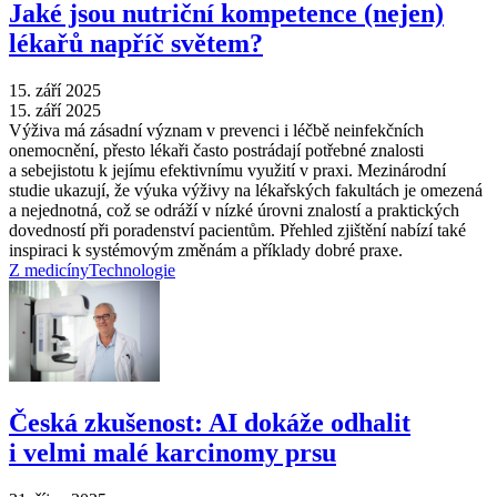
Jaké jsou nutriční kompetence (nejen)
lékařů napříč světem?
15. září 2025
15. září 2025
Výživa má zásadní význam v prevenci i léčbě neinfekčních
onemocnění, přesto lékaři často postrádají potřebné znalosti
a sebejistotu k jejímu efektivnímu využití v praxi. Mezinárodní
studie ukazují, že výuka výživy na lékařských fakultách je omezená
a nejednotná, což se odráží v nízké úrovni znalostí a praktických
dovedností při poradenství pacientům. Přehled zjištění nabízí také
inspiraci k systémovým změnám a příklady dobré praxe.
Z medicíny
Technologie
Česká zkušenost: AI dokáže odhalit
i velmi malé karcinomy prsu