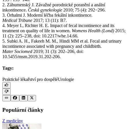
2. Záhumenský J. Závažné porodnické poranění a anální
inkontinence.
Česká gynekologie
2010; 75 (4): 292−296.
3. Örhalmi J. Moderní léčba fekální inkontinence.
Medical Tribune
2017; 13 (11): B7.
4. Meyer I., Richter H. E. Impact of fecal incontinence and its
treatment on quality of life in women.
Womens Health (Lond)
2015;
11 (2): 225–238, doi: 10.2217/whe.14.66.
5. Subki A. H., Fakeeh M. M., Hindi MM et al. Fecal and urinary
incontinence associated with pregnancy and childbirth.
Mater Sociomed
2019; 31 (3): 202–206, doi:
10.5455/msm.2019.31.202-206.
Tagy:
Praktické lékařství pro dospělé
Urologie
Populární články
Z medicíny