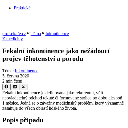
Praktické
proLékaře.cz
Téma
Inkontinence
Z medicíny
Fekální inkontinence jako nežádoucí
projev těhotenství a porodu
Téma
:
Inkontinence
5. června 2020
2 min čtení
Fekální inkontinence je definována jako rekurentní, vůlí
neovladatelný odchod tekuté či formované stolice po dobu alespoň
1 měsíce. Jedná se o závažný medicínský problém, který významně
zasahuje do všech oblastí lidského života.
Popis případu