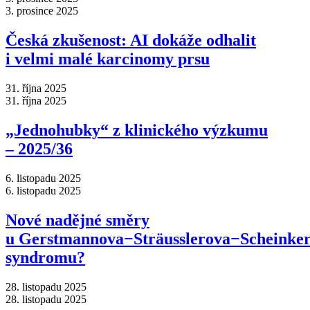
3. prosince 2025
Česká zkušenost: AI dokáže odhalit
i velmi malé karcinomy prsu
31. října 2025
31. října 2025
„Jednohubky“ z klinického výzkumu
–⁠ 2025/36
6. listopadu 2025
6. listopadu 2025
Nové nadějné směry
u Gerstmannova−Sträusslerova−Scheinke
syndromu?
28. listopadu 2025
28. listopadu 2025