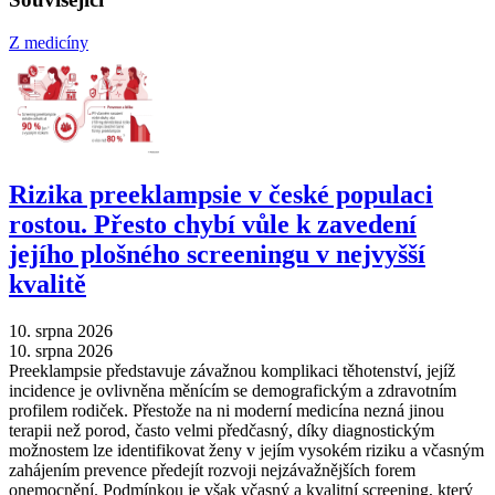
Z medicíny
Rizika preeklampsie v české populaci
rostou. Přesto chybí vůle k zavedení
jejího plošného screeningu v nejvyšší
kvalitě
10. srpna 2026
10. srpna 2026
Preeklampsie představuje závažnou komplikaci těhotenství, jejíž
incidence je ovlivněna měnícím se demografickým a zdravotním
profilem rodiček. Přestože na ni moderní medicína nezná jinou
terapii než porod, často velmi předčasný, díky diagnostickým
možnostem lze identifikovat ženy v jejím vysokém riziku a včasným
zahájením prevence předejít rozvoji nejzávažnějších forem
onemocnění. Podmínkou je však včasný a kvalitní screening, který