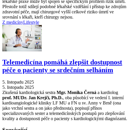
lékařské praxe může být spojen se specifickým profilem rizik úmrtí.
Přestože totiž sdílejí podobné lékařské vzdělání i přístup ke zdrojům
zdravotní péče, mají chirurgové vyšší celkové riziko úmrtí ve
srovnání s lékaři, kteří chirurgy nejsou.
Z medicíny
Lifestyle
Telemedicína pomáhá zlepšit dostupnost
péče o pacienty se srdečním selháním
5. listopadu 2025
5. listopadu 2025
Zkušená kardiologická sestra
Mgr. Monika Černá
a kardiolog
prof. MUDr. Jan Krejčí, Ph.D.
, oba působící ve vedení I. interní
kardioangiologické kliniky LF MU a FN u sv. Anny v Brně (ona
jako vrchní sestra a on jako přednosta), popisují přínos
specializovaných sester a telemedicínských postupů pro zlepšování
kvality a dostupnosti péče o pacienty s kardiologickými diagnózami.
Související