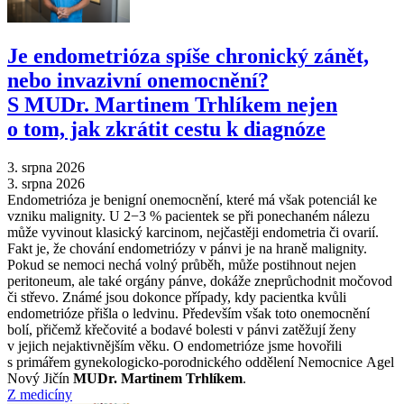
Je endometrióza spíše chronický zánět,
nebo invazivní onemocnění?
S MUDr. Martinem Trhlíkem nejen
o tom, jak zkrátit cestu k diagnóze
3. srpna 2026
3. srpna 2026
Endometrióza je benigní onemocnění, které má však potenciál ke
vzniku malignity. U 2−3 % pacientek se při ponechaném nálezu
může vyvinout klasický karcinom, nejčastěji endometria či ovarií.
Fakt je, že chování endometriózy v pánvi je na hraně malignity.
Pokud se nemoci nechá volný průběh, může postihnout nejen
peritoneum, ale také orgány pánve, dokáže zneprůchodnit močovod
či střevo. Známé jsou dokonce případy, kdy pacientka kvůli
endometrióze přišla o ledvinu. Především však toto onemocnění
bolí, přičemž křečovité a bodavé bolesti v pánvi zatěžují ženy
v jejich nejaktivnějším věku. O endometrióze jsme hovořili
s primářem gynekologicko-porodnického oddělení Nemocnice Agel
Nový Jičín
MUDr. Martinem Trhlíkem
.
Z medicíny