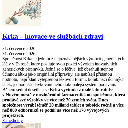
Krka –⁠ inovace ve službách zdraví
31. července 2026
31. července 2026
Společnost Krka je jedním z nejuznávanějších výrobců generických
léčiv v Evropě, který posiluje svou pozici vývojem inovativních
generických přípravků. Jedná se o léčiva, jež obsahují stejnou
účinnou látku jako originální přípravky, ale nabízejí přidanou
hodnotu, například vylepšenou lékovou formu, kombinaci účinných
látek, jednodušší dávkování nebo dokonalejší systém podávání.
Během sedmi desetiletí se
Krka vyvinula z malé laboratoře
v Novém mestě v mezinárodní farmaceutickou společnost, která
prodává své výrobky ve více než 70 zemích světa. Dnes
společnost vyrábí téměř 20 miliard tablet a tobolek ročně a více
než 800 odborníků se podílí na více než 170 vývojových
projektech.
Z medicíny