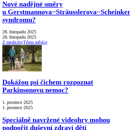
Nové nadějné směry
u Gerstmannova−Sträusslerova−Scheinke
syndromu?
28. listopadu 2025
28. listopadu 2025
Z medicíny
Téma měsíce
Dokážou psi čichem rozpoznat
Parkinsonovu nemoc?
1. prosince 2025
1. prosince 2025
Speciálně navržené videohry mohou
podpořit duševní zdraví dětí