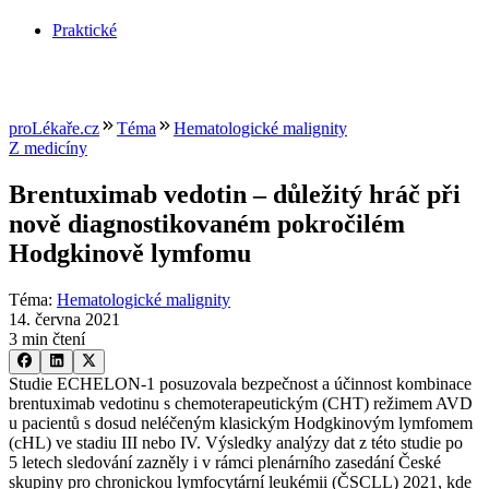
Praktické
proLékaře.cz
Téma
Hematologické malignity
Z medicíny
Brentuximab vedotin –⁠ důležitý hráč při
nově diagnostikovaném pokročilém
Hodgkinově lymfomu
Téma
:
Hematologické malignity
14. června 2021
3 min čtení
Studie ECHELON-1 posuzovala bezpečnost a účinnost kombinace
brentuximab vedotinu s chemoterapeutickým (CHT) režimem AVD
u pacientů s dosud neléčeným klasickým Hodgkinovým lymfomem
(cHL) ve stadiu III nebo IV. Výsledky analýzy dat z této studie po
5 letech sledování zazněly i v rámci plenárního zasedání České
skupiny pro chronickou lymfocytární leukémii (ČSCLL) 2021, kde