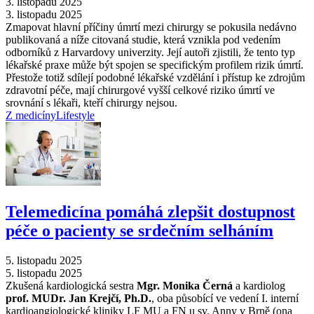
3. listopadu 2025
3. listopadu 2025
Zmapovat hlavní příčiny úmrtí mezi chirurgy se pokusila nedávno
publikovaná a níže citovaná studie, která vznikla pod vedením
odborníků z Harvardovy univerzity. Její autoři zjistili, že tento typ
lékařské praxe může být spojen se specifickým profilem rizik úmrtí.
Přestože totiž sdílejí podobné lékařské vzdělání i přístup ke zdrojům
zdravotní péče, mají chirurgové vyšší celkové riziko úmrtí ve
srovnání s lékaři, kteří chirurgy nejsou.
Z medicíny
Lifestyle
Telemedicína pomáhá zlepšit dostupnost
péče o pacienty se srdečním selháním
5. listopadu 2025
5. listopadu 2025
Zkušená kardiologická sestra
Mgr. Monika Černá
a kardiolog
prof. MUDr. Jan Krejčí, Ph.D.
, oba působící ve vedení I. interní
kardioangiologické kliniky LF MU a FN u sv. Anny v Brně (ona