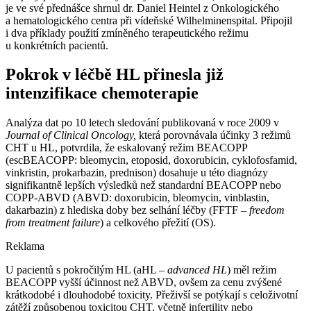
je ve své přednášce shrnul dr. Daniel Heintel z Onkologického
a hematologického centra při vídeňské Wilhelminenspital. Připojil
i dva příklady použití zmíněného terapeutického režimu
u konkrétních pacientů.
Pokrok v léčbě HL přinesla již
intenzifikace chemoterapie
Analýza dat po 10 letech sledování publikovaná v roce 2009 v
Journal of Clinical Oncology,
která porovnávala účinky 3 režimů
CHT u HL, potvrdila, že eskalovaný režim BEACOPP
(escBEACOPP: bleomycin, etoposid, doxorubicin, cyklofosfamid,
vinkristin, prokarbazin, prednison) dosahuje u této diagnózy
signifikantně lepších výsledků než standardní BEACOPP nebo
COPP-ABVD (ABVD: doxorubicin, bleomycin, vinblastin,
dakarbazin) z hlediska doby bez selhání léčby (FFTF –⁠
freedom
from treatment failure
) a celkového přežití (OS).
Reklama
U pacientů s pokročilým HL (aHL –⁠
advanced HL
) měl režim
BEACOPP vyšší účinnost než ABVD, ovšem za cenu zvýšené
krátkodobé i dlouhodobé toxicity. Přeživší se potýkají s celoživotní
zátěží způsobenou toxicitou CHT, včetně infertility nebo