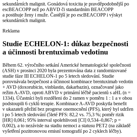
sekundárních malignit. Gonádová toxicita je pravděpodobnější po
escBEACOPP než po ABVD či standardním BEACOPP
a postihuje ženy i muže. Častější je po escBEACOPP i výskyt
sekundárních malignit.
Reklama
Studie ECHELON-1: důkaz bezpečnosti
a účinnosti brentuximab vedotinu
Během 62. výročního setkání Americké hematologické společnosti
(ASH) v prosinci 2020 byla prezentována data z randomizované
studie fáze III ECHELON-1 po 5 letech sledování. Studie
porovnávala bezpečnost a účinnost kombinace brentuximab vedotin
+ AVD (doxorubicin, vinblastin, dakarbazin), označované jako
režim A-AVD, oproti ABVD v primární léčbě pacientů s aHL (n =
1334). Účastníci byli rozděleni do 2 ramen v poměru 1 : 1 a v obou
podstoupili 6 cyklů terapie. Kombinace A-AVD poskytla benefit
v ukazateli přežití bez progrese onemocnění (PFS), který byl udržen
i po 5 letech sledování (5leté PFS: 82,2 vs. 75,3 %; poměr rizik
[HR] 0,061; 95% interval spolehlivosti [CI] 0,534–0,867; p =
0,002), a to nezávisle na stadiu nemoci a statusu PET2 (na základě
vyšetření pozitronovou emisní tomografií po 2 cyklech léčby).