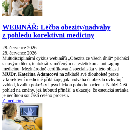
WEBINÁŘ: Léčba obezity/nadváhy
z pohledu korektivní medicíny
28. července 2026
28. července 2026
Multidisciplinární cyklus webinářů „Obezita ze všech úhlů“ přichází
s novým dílem, tentokrát zaměřeným na estetickou a anti-aging
medicínu. Mezinárodně certifikovaná specialistka v této oblasti
MUDr. Kateřina Adamcová
na základě své dlouholeté praxe
v korektivní medicíně přibližuje, jak nadváha či obezita ovlivňují
vzhled, kvalitu pokožky i psychickou pohodu pacienta. Nabízí širší
pohled na změny, jež hubnutí přináší, a ukazuje, že estetická stránka
je nedílnou součástí celého procesu.
Z medicíny