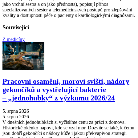
jako vrchní sestra a on jako přednosta), popisují přínos
specializovaných sester a telemedicínských postupů pro zlepšování
kvality a dostupnosti péče o pacienty s kardiologickými diagnózami.
Související
Z medicíny
Pracovní osamění, moroví svišti, nádory
gekončíků a vystřelující bakterie
–⁠ „jednohubky“ z výzkumu 2026/24
5. srpna 2026
5. srpna 2026
V dnešních jednohubkách si vyčíslíme cenu za práci z domova.
Historické okénko napoví, kde se vzal mor. Dozvíte se také, k čemu
jsou dobří gekončíci s nádory kůže i jakou překvapivou strategii