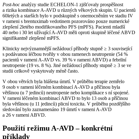
Post-hoc
analýzy studie ECHELON-1 zjišťovaly prospěšnost
a rizika kombinace A-AVD u různých věkových skupin. U pacientů
60letých a starších bylo v podskupině s onemocněním ve stadiu IV
v rameni s brentuximab vedotinem pozorováno pouze numerické
zlepšení 2letého modifikovaného PFS (mPFS). Pacienti mladší
40 nebo i 30 let užívající A-AVD měli oproti skupině léčené ABVD
signifikantně zlepšené mPFS.
Klinicky nejvýznamnější nežádoucí příhody stupně ≥ 3 související
s podávanou léčbou tvořily v obou ramenech neutropenie (54 %
pacientů v rameni A-AVD vs. 39 % v rameni ABVD) a febrilní
neutropenie (19 vs. 8 %). Jiné nežádoucí příhody stupně ≥ 3 se ve
studii celkově vyskytovaly méně často.
V obou větvích byla hlášena úmrtí. V průběhu terapie zemřelo
9 osob v rameni léčeném kombinací A-AVD a příčinou byla
většinou (u 7 jedinců) neutropenie nebo komplikace s ní spojené.
V rameni léčeném kombinací ABVD to bylo 13 osob a příčinou
byla většinou (u 11 jedinců) plicní toxicita. V průběhu pozdějšího
sledování bylo zaznamenáno 19 úmrtí v rameni A-AVD
a 26 v rameni ABVD.
Použití režimu A-AVD –⁠ konkrétní
příklady