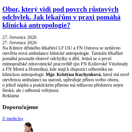
Obor, který vidí pod povrch růstových
odchylek. Jak lékařům v praxi pomáhá
klinická antropologie?
27. července 2026
27. července 2026
Na Klinice dětského lékařství LF OU a FN Ostrava se nedávno
otevřela nová ambulance klinické antropologie. Tamním lékařům
pomáhá posoudit růstové odchylky u dětí. Jedná se o první
mimopražské zdravotnické pracoviště (po FN Královské Vinohrady
a FN Motol a Homolka), kde mají k dispozici odborníka na
klinickou antropologii.
Mgr. Kristýna Kuchynková
, která má nově
otevřenou ambulanci na starosti, upřesňuje přínos svého oboru,
o jehož náplni a praktickém přínosu má mlhavou představu nejen
široká, ale i odborná veřejnost.
Reklama
Doporučujeme
Z medicíny