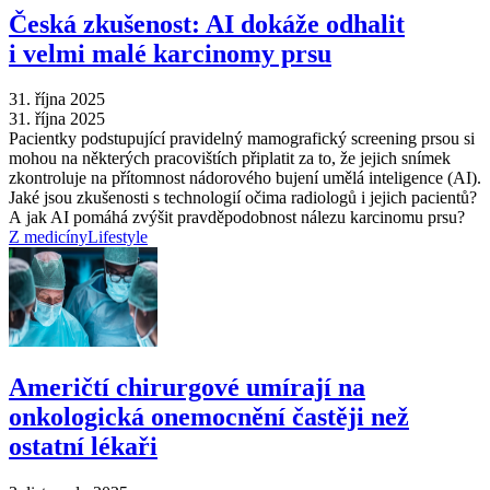
Česká zkušenost: AI dokáže odhalit
i velmi malé karcinomy prsu
31. října 2025
31. října 2025
Pacientky podstupující pravidelný mamografický screening prsou si
mohou na některých pracovištích připlatit za to, že jejich snímek
zkontroluje na přítomnost nádorového bujení umělá inteligence (AI).
Jaké jsou zkušenosti s technologií očima radiologů i jejich pacientů?
A jak AI pomáhá zvýšit pravděpodobnost nálezu karcinomu prsu?
Z medicíny
Lifestyle
Američtí chirurgové umírají na
onkologická onemocnění častěji než
ostatní lékaři