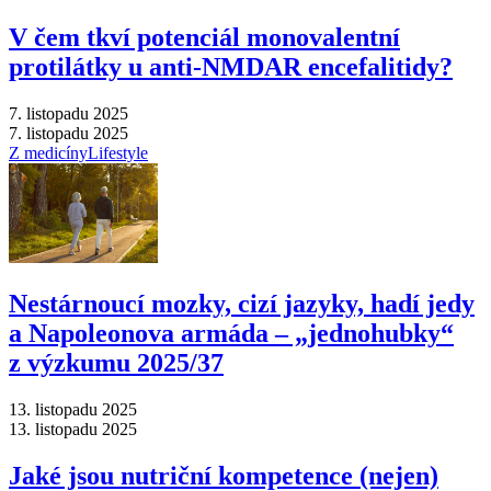
V čem tkví potenciál monovalentní
protilátky u anti-NMDAR encefalitidy?
7. listopadu 2025
7. listopadu 2025
Z medicíny
Lifestyle
Nestárnoucí mozky, cizí jazyky, hadí jedy
a Napoleonova armáda –⁠ „jednohubky“
z výzkumu 2025/37
13. listopadu 2025
13. listopadu 2025
Jaké jsou nutriční kompetence (nejen)