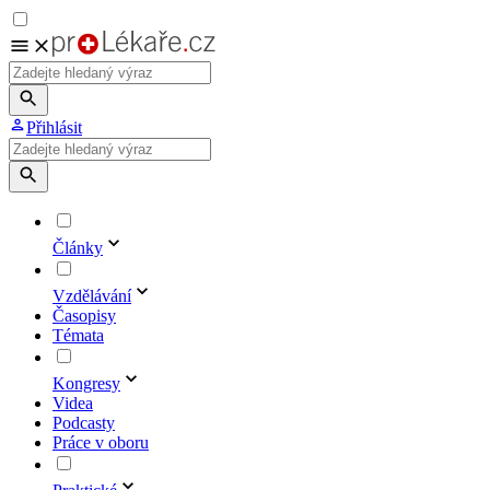
Přihlásit
Články
Vzdělávání
Časopisy
Témata
Kongresy
Videa
Podcasty
Práce v oboru