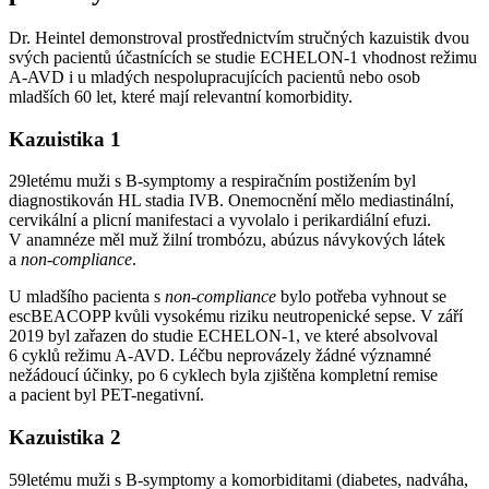
Dr. Heintel demonstroval prostřednictvím stručných kazuistik dvou
svých pacientů účastnících se studie ECHELON-1 vhodnost režimu
A-AVD i u mladých nespolupracujících pacientů nebo osob
mladších 60 let, které mají relevantní komorbidity.
Kazuistika 1
29letému muži s B-symptomy a respiračním postižením byl
diagnostikován HL stadia IVB. Onemocnění mělo mediastinální,
cervikální a plicní manifestaci a vyvolalo i perikardiální efuzi.
V anamnéze měl muž žilní trombózu, abúzus návykových látek
a
non-compliance
.
U mladšího pacienta s
non-compliance
bylo potřeba vyhnout se
escBEACOPP kvůli vysokému riziku neutropenické sepse. V září
2019 byl zařazen do studie ECHELON-1, ve které absolvoval
6 cyklů režimu A-AVD. Léčbu neprovázely žádné významné
nežádoucí účinky, po 6 cyklech byla zjištěna kompletní remise
a pacient byl PET-negativní.
Kazuistika 2
59letému muži s B-symptomy a komorbiditami (diabetes, nadváha,