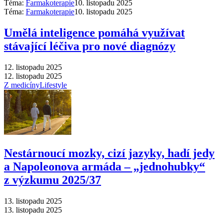
Téma:
Farmakoterapie
10. listopadu 2025
Téma:
Farmakoterapie
10. listopadu 2025
Umělá inteligence pomáhá využívat
stávající léčiva pro nové diagnózy
12. listopadu 2025
12. listopadu 2025
Z medicíny
Lifestyle
Nestárnoucí mozky, cizí jazyky, hadí jedy
a Napoleonova armáda –⁠ „jednohubky“
z výzkumu 2025/37
13. listopadu 2025
13. listopadu 2025