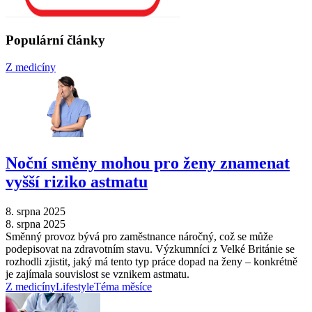
Populární články
Z medicíny
Noční směny mohou pro ženy znamenat
vyšší riziko astmatu
8. srpna 2025
8. srpna 2025
Směnný provoz bývá pro zaměstnance náročný, což se může
podepisovat na zdravotním stavu. Výzkumníci z Velké Británie se
rozhodli zjistit, jaký má tento typ práce dopad na ženy –⁠ konkrétně
je zajímala souvislost se vznikem astmatu.
Z medicíny
Lifestyle
Téma měsíce