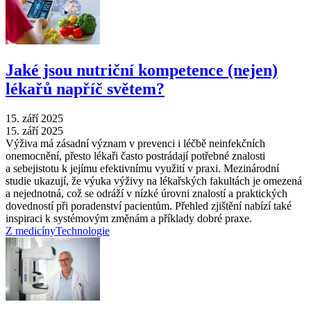
Jaké jsou nutriční kompetence (nejen)
lékařů napříč světem?
15. září 2025
15. září 2025
Výživa má zásadní význam v prevenci i léčbě neinfekčních
onemocnění, přesto lékaři často postrádají potřebné znalosti
a sebejistotu k jejímu efektivnímu využití v praxi. Mezinárodní
studie ukazují, že výuka výživy na lékařských fakultách je omezená
a nejednotná, což se odráží v nízké úrovni znalostí a praktických
dovedností při poradenství pacientům. Přehled zjištění nabízí také
inspiraci k systémovým změnám a příklady dobré praxe.
Z medicíny
Technologie