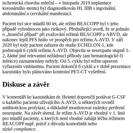
ischemická choroba srdeční –⁠ v listopadu 2019 implantace
koronárního stentu) byl diagnostikován HL IIIB s ingvinální,
abdominální a cervikální manifestací.
Pacient byl sice mladší 60 let, ale režim BEACOPP byl v jeho
případě vyhodnocen jako rizikový. Přednášející uvedl, že se jednalo
o „hraniční případ“ při zvažování režimů BEACOPP a ABVD, ale
nakonec lepší PFS hrálo ve prospěch pro režimu A-AVD. V září
2020 byl tedy pacient zařazen do studie ECHELON-1, kde
podstoupil 6 cyklů režimu A-AVD. Objevila se neuropatie stupně 1–
2, žádné jiné relevantní nežádoucí příhody (ani hematologické či
infekce) zaznamenány nebyly. Od 5. cyklu byl režim upraven
vyřazením vinblastinu. Pacient dokončil 6 cyklů a v době prezentace
kazuistiky bylo plánováno kontrolní PET-CT vyšetření.
Diskuse a závěr
V komentáři ke kazuistikám dr. Heintel doporučil podávat G-CSF
u každého pacienta užívajícího A-AVD, u některých rovněž
antibiotickou profylaxi, a důkladně monitorovat známky periferní
neuropatie. Na závěr shrnul, že režim A-AVD je vhodný v 1. linii
pro mladší pacienty, u kterých není vhodné zahájit léčbu režimem
BEACOPP např. právě z důvodu komorbidit nebo
nízké
compliance
.