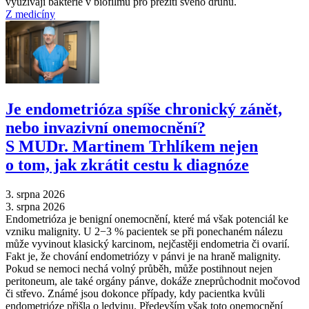
využívají bakterie v biofilmu pro přežití svého druhu.
Z medicíny
Je endometrióza spíše chronický zánět,
nebo invazivní onemocnění?
S MUDr. Martinem Trhlíkem nejen
o tom, jak zkrátit cestu k diagnóze
3. srpna 2026
3. srpna 2026
Endometrióza je benigní onemocnění, které má však potenciál ke
vzniku malignity. U 2−3 % pacientek se při ponechaném nálezu
může vyvinout klasický karcinom, nejčastěji endometria či ovarií.
Fakt je, že chování endometriózy v pánvi je na hraně malignity.
Pokud se nemoci nechá volný průběh, může postihnout nejen
peritoneum, ale také orgány pánve, dokáže zneprůchodnit močovod
či střevo. Známé jsou dokonce případy, kdy pacientka kvůli
endometrióze přišla o ledvinu. Především však toto onemocnění