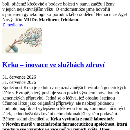
bolí, přičemž křečovité a bodavé bolesti v pánvi zatěžují ženy
v jejich nejaktivnějším věku. O endometrióze jsme hovořili
s primářem gynekologicko-porodnického oddělení Nemocnice Agel
Nový Jičín
MUDr. Martinem Trhlíkem
.
Z medicíny
Krka –⁠ inovace ve službách zdraví
31. července 2026
31. července 2026
Společnost Krka je jedním z nejuznávanějších výrobců generických
léčiv v Evropě, který posiluje svou pozici vývojem inovativních
generických přípravků. Jedná se o léčiva, jež obsahují stejnou
účinnou látku jako originální přípravky, ale nabízejí přidanou
hodnotu, například vylepšenou lékovou formu, kombinaci účinných
látek, jednodušší dávkování nebo dokonalejší systém podávání.
Během sedmi desetiletí se
Krka vyvinula z malé laboratoře
v Novém mestě v mezinárodní farmaceutickou společnost, která
prodává své výrobky ve více než 70 zemích světa. Dnes