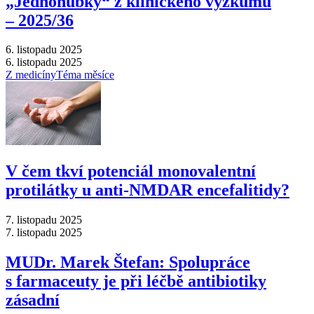
„Jednohubky“ z klinického výzkumu
–⁠ 2025/36
6. listopadu 2025
6. listopadu 2025
Z medicíny
Téma měsíce
V čem tkví potenciál monovalentní
protilátky u anti-NMDAR encefalitidy?
7. listopadu 2025
7. listopadu 2025
MUDr. Marek Štefan: Spolupráce
s farmaceuty je při léčbě antibiotiky
zásadní