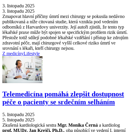
3. listopadu 2025
3. listopadu 2025
Zmapovat hlavní příčiny úmrtí mezi chirurgy se pokusila nedávno
publikovaná a níže citovaná studie, která vznikla pod vedením
odborníků z Harvardovy univerzity. Její autoři zjistili, že tento typ
lékařské praxe může být spojen se specifickým profilem rizik úmrtí.
Přestože totiž sdílejí podobné lékařské vzdělání i přístup ke zdrojům
zdravotní péče, mají chirurgové vyšší celkové riziko úmrtí ve
srovnání s lékaři, kteří chirurgy nejsou.
Z medicíny
Lifestyle
Telemedicína pomáhá zlepšit dostupnost
péče o pacienty se srdečním selháním
5. listopadu 2025
5. listopadu 2025
Zkušená kardiologická sestra
Mgr. Monika Černá
a kardiolog
prof. MUDr. Jan Krejčí, Ph.D.
, oba působící ve vedení I. interní