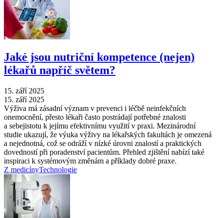
Jaké jsou nutriční kompetence (nejen)
lékařů napříč světem?
15. září 2025
15. září 2025
Výživa má zásadní význam v prevenci i léčbě neinfekčních
onemocnění, přesto lékaři často postrádají potřebné znalosti
a sebejistotu k jejímu efektivnímu využití v praxi. Mezinárodní
studie ukazují, že výuka výživy na lékařských fakultách je omezená
a nejednotná, což se odráží v nízké úrovni znalostí a praktických
dovedností při poradenství pacientům. Přehled zjištění nabízí také
inspiraci k systémovým změnám a příklady dobré praxe.
Z medicíny
Technologie