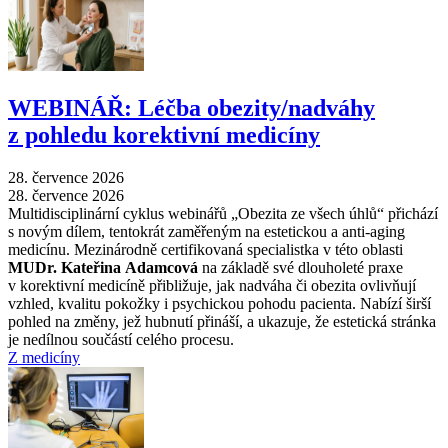
WEBINÁŘ: Léčba obezity/nadváhy
z pohledu korektivní medicíny
28. července 2026
28. července 2026
Multidisciplinární cyklus webinářů „Obezita ze všech úhlů“ přichází
s novým dílem, tentokrát zaměřeným na estetickou a anti-aging
medicínu. Mezinárodně certifikovaná specialistka v této oblasti
MUDr. Kateřina Adamcová
na základě své dlouholeté praxe
v korektivní medicíně přibližuje, jak nadváha či obezita ovlivňují
vzhled, kvalitu pokožky i psychickou pohodu pacienta. Nabízí širší
pohled na změny, jež hubnutí přináší, a ukazuje, že estetická stránka
je nedílnou součástí celého procesu.
Z medicíny