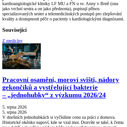
kardioangiologické kliniky LF MU a FN u sv. Anny v Brně (ona
jako vrchní sestra a on jako přednosta), popisují přínos
specializovaných sester a telemedicínských postupů pro zlepšování
kvality a dostupnosti péče o pacienty s kardiologickými diagnózami.
Související
Z medicíny
Pracovní osamění, moroví svišti, nádory
gekončíků a vystřelující bakterie
–⁠ „jednohubky“ z výzkumu 2026/24
5. srpna 2026
5. srpna 2026
V dnešních jednohubkách si vyčíslíme cenu za práci z domova.
Historické okénko napoví, kde se vzal mor. Dozvíte se také, k čemu