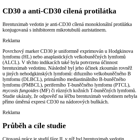
CD30 a anti-CD30 cílená protilátka
Brentuximab vedotin je anti-CD30 cílená monoklonální protilátka
konjugovaná s inhibitorem mikrotubulů auristatinem.
Reklama
Povrchový marker CD30 je uniformně exprimován u Hodgkinova
lymfomu (HL) nebo anaplastických velkobuněčných lymfomů
(ALCL). V těchto indikacích také byla potvrzena účinnost
brentuximab vedotinu. Následně byl jeho účinek zkoumán rovněž
u jiných nehodgkinských lymfomů: difuzního velkobuněčného B
lymfomu (DLBCL), primárního mediastinálního B-buněčného
lymfomu (PMBCL), periferního T-buněčného lymfomu (PTCL),
mycosis fungoides
(MF) či různých kožních T-buněčných lymfomů.
Studie ukázaly, že odpověď na léčbu brentuximab vedotinem nebyla
přímo úměrná expresi CD30 na nádorových buňkách.
Reklama
Průběh a cíle studie
Citovaná práce je studií fáze II, v níž byl brentuximab vedotin