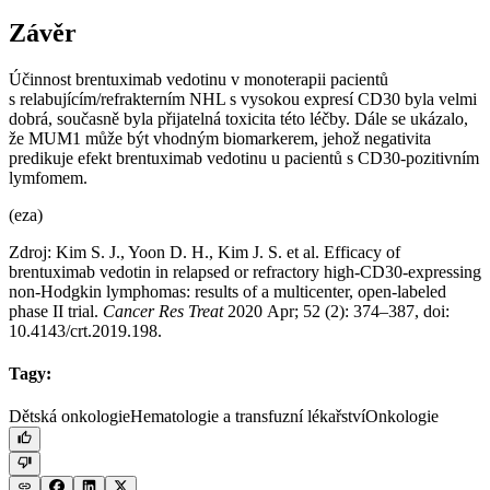
Závěr
Účinnost brentuximab vedotinu v monoterapii pacientů
s relabujícím/refrakterním NHL s vysokou expresí CD30 byla velmi
dobrá, současně byla přijatelná toxicita této léčby. Dále se ukázalo,
že MUM1 může být vhodným biomarkerem, jehož negativita
predikuje efekt brentuximab vedotinu u pacientů s CD30-pozitivním
lymfomem.
(eza)
Zdroj: Kim S. J., Yoon D. H., Kim J. S. et al. Efficacy of
brentuximab vedotin in relapsed or refractory high-CD30-expressing
non-Hodgkin lymphomas: results of a multicenter, open-labeled
phase II trial.
Cancer Res Treat
2020 Apr; 52 (2): 374–387, doi:
10.4143/crt.2019.198.
Tagy:
Dětská onkologie
Hematologie a transfuzní lékařství
Onkologie