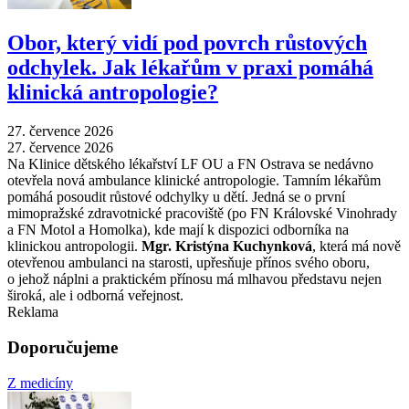
Obor, který vidí pod povrch růstových
odchylek. Jak lékařům v praxi pomáhá
klinická antropologie?
27. července 2026
27. července 2026
Na Klinice dětského lékařství LF OU a FN Ostrava se nedávno
otevřela nová ambulance klinické antropologie. Tamním lékařům
pomáhá posoudit růstové odchylky u dětí. Jedná se o první
mimopražské zdravotnické pracoviště (po FN Královské Vinohrady
a FN Motol a Homolka), kde mají k dispozici odborníka na
klinickou antropologii.
Mgr. Kristýna Kuchynková
, která má nově
otevřenou ambulanci na starosti, upřesňuje přínos svého oboru,
o jehož náplni a praktickém přínosu má mlhavou představu nejen
široká, ale i odborná veřejnost.
Reklama
Doporučujeme
Z medicíny