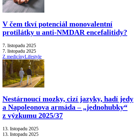
V čem tkví potenciál monovalentní
protilátky u anti-NMDAR encefalitidy?
7. listopadu 2025
7. listopadu 2025
Z medicíny
Lifestyle
Nestárnoucí mozky, cizí jazyky, hadí jedy
a Napoleonova armáda –⁠ „jednohubky“
z výzkumu 2025/37
13. listopadu 2025
13. listopadu 2025