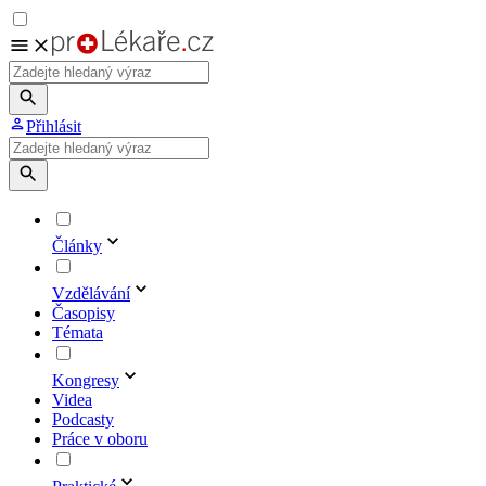
Přihlásit
Články
Vzdělávání
Časopisy
Témata
Kongresy
Videa
Podcasty
Práce v oboru