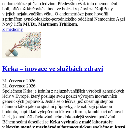
endometrióze přišla o ledvinu. Především však toto onemocnění
bolí, přičemž křečovité a bodavé bolesti v pánvi zatěžují ženy
v jejich nejaktivnějším věku. O endometrióze jsme hovořili
s primářem gynekologicko-porodnického oddělení Nemocnice Agel
Nový Jičín
MUDr. Martinem Trhlíkem
.
Z medicíny
Krka –⁠ inovace ve službách zdraví
31. července 2026
31. července 2026
Společnost Krka je jedním z nejuznávanějších výrobců generických
léčiv v Evropě, který posiluje svou pozici vývojem inovativních
generických přípravků. Jedná se o léčiva, jež obsahují stejnou
účinnou látku jako originální přípravky, ale nabízejí přidanou
hodnotu, například vylepšenou lékovou formu, kombinaci účinných
látek, jednodušší dávkování nebo dokonalejší systém podávání.
Během sedmi desetiletí se
Krka vyvinula z malé laboratoře
v Novém mestě v mezinárodní farmaceutickou společnost, která