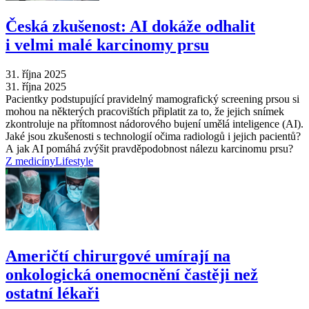
Česká zkušenost: AI dokáže odhalit
i velmi malé karcinomy prsu
31. října 2025
31. října 2025
Pacientky podstupující pravidelný mamografický screening prsou si
mohou na některých pracovištích připlatit za to, že jejich snímek
zkontroluje na přítomnost nádorového bujení umělá inteligence (AI).
Jaké jsou zkušenosti s technologií očima radiologů i jejich pacientů?
A jak AI pomáhá zvýšit pravděpodobnost nálezu karcinomu prsu?
Z medicíny
Lifestyle
Američtí chirurgové umírají na
onkologická onemocnění častěji než
ostatní lékaři