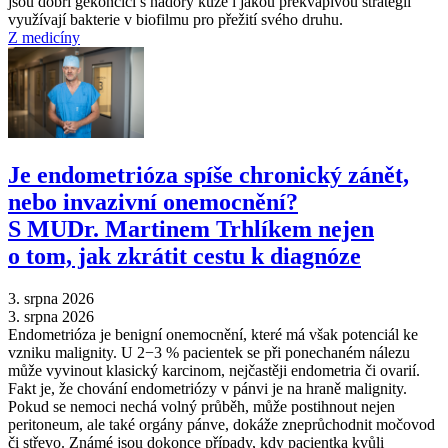
jsou dobří gekončíci s nádory kůže i jakou překvapivou strategii
využívají bakterie v biofilmu pro přežití svého druhu.
Z medicíny
Je endometrióza spíše chronický zánět,
nebo invazivní onemocnění?
S MUDr. Martinem Trhlíkem nejen
o tom, jak zkrátit cestu k diagnóze
3. srpna 2026
3. srpna 2026
Endometrióza je benigní onemocnění, které má však potenciál ke
vzniku malignity. U 2−3 % pacientek se při ponechaném nálezu
může vyvinout klasický karcinom, nejčastěji endometria či ovarií.
Fakt je, že chování endometriózy v pánvi je na hraně malignity.
Pokud se nemoci nechá volný průběh, může postihnout nejen
peritoneum, ale také orgány pánve, dokáže zneprůchodnit močovod
či střevo. Známé jsou dokonce případy, kdy pacientka kvůli