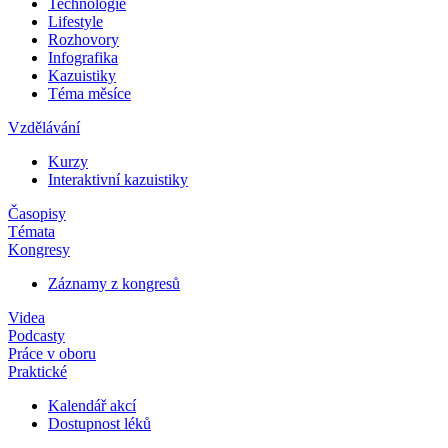
Technologie
Lifestyle
Rozhovory
Infografika
Kazuistiky
Téma měsíce
Vzdělávání
Kurzy
Interaktivní kazuistiky
Časopisy
Témata
Kongresy
Záznamy z kongresů
Videa
Podcasty
Práce v oboru
Praktické
Kalendář akcí
Dostupnost léků