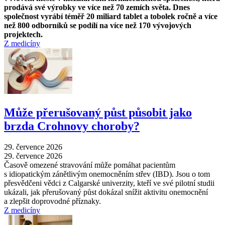
prodává své výrobky ve více než 70 zemích světa. Dnes
společnost vyrábí téměř 20 miliard tablet a tobolek ročně a více
než 800 odborníků se podílí na více než 170 vývojových
projektech.
Z medicíny
Může přerušovaný půst působit jako
brzda Crohnovy choroby?
29. července 2026
29. července 2026
Časově omezené stravování může pomáhat pacientům
s idiopatickým zánětlivým onemocněním střev (IBD). Jsou o tom
přesvědčeni vědci z Calgarské univerzity, kteří ve své pilotní studii
ukázali, jak přerušovaný půst dokázal snížit aktivitu onemocnění
a zlepšit doprovodné příznaky.
Z medicíny