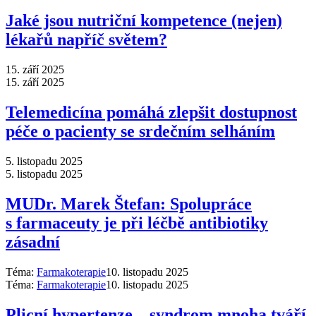
Jaké jsou nutriční kompetence (nejen)
lékařů napříč světem?
15. září 2025
15. září 2025
Telemedicína pomáhá zlepšit dostupnost
péče o pacienty se srdečním selháním
5. listopadu 2025
5. listopadu 2025
MUDr. Marek Štefan: Spolupráce
s farmaceuty je při léčbě antibiotiky
zásadní
Téma:
Farmakoterapie
10. listopadu 2025
Téma:
Farmakoterapie
10. listopadu 2025
Plicní hypertenze –⁠ syndrom mnoha tváří