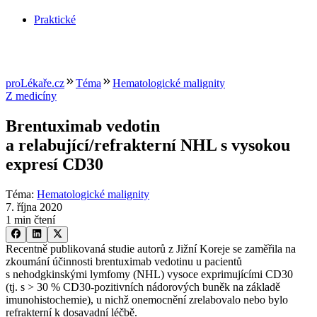
Praktické
proLékaře.cz
Téma
Hematologické malignity
Z medicíny
Brentuximab vedotin
a relabující/refrakterní NHL s vysokou
expresí CD30
Téma
:
Hematologické malignity
7. října 2020
1 min čtení
Recentně publikovaná studie autorů z Jižní Koreje se zaměřila na
zkoumání účinnosti brentuximab vedotinu u pacientů
s nehodgkinskými lymfomy (NHL) vysoce exprimujícími CD30
(tj. s > 30 % CD30-pozitivních nádorových buněk na základě
imunohistochemie), u nichž onemocnění zrelabovalo nebo bylo
refrakterní k dosavadní léčbě.