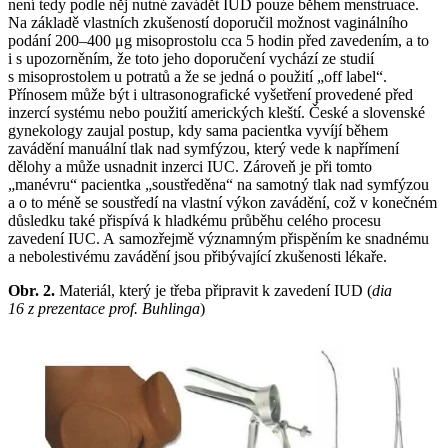
není tedy podle něj nutné zavádět IUD pouze během menstruace.
Na základě vlastních zkušeností doporučil možnost vaginálního
podání 200–400 μg misoprostolu cca 5 hodin před zavedením, a to
i s upozorněním, že toto jeho doporučení vychází ze studií
s misoprostolem u potratů a že se jedná o použití „off label“.
Přínosem může být i ultrasonografické vyšetření provedené před
inzercí systému nebo použití amerických kleští. České a slovenské
gynekology zaujal postup, kdy sama pacientka vyvíjí během
zavádění manuální tlak nad symfýzou, který vede k napřímení
dělohy a může usnadnit inzerci IUC. Zároveň je při tomto
„manévru“ pacientka „soustředěna“ na samotný tlak nad symfýzou
a o to méně se soustředí na vlastní výkon zavádění, což v konečném
důsledku také přispívá k hladkému průběhu celého procesu
zavedení IUC. A samozřejmě významným přispěním ke snadnému
a nebolestivému zavádění jsou přibývající zkušenosti lékaře.
Obr. 2.
Materiál, který je třeba připravit k zavedení IUD (
dia
16 z prezentace prof. Buhlinga
)