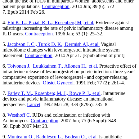
about the use of IUDs in nulliparous women, adolescents and other
patient populations.
Contraception
. 2014 Jun; 89 (6): 572–
7. Epub 2014 Feb 26.
4.
Ebi K. L., Piziali R. L., Rosenberg M., et al.
Evidence against
tailstrings increasing the rate of pelvic inflammatory disease among
IUD users.
Contraception
. 1996 Jan; 53 (1): 25–32.
5.
Jacobson J. C., Turok D. K., Dermish AI, et al.
Vaginal
microbiome changes with levonorgestrel intrauterine system
placement.
Contraception
. 2014 Apr 21. [Epub ahead of print].
6.
Toivonen J., Luukkainen T., Allonen H., et al.
Protective effect of
intrauterine release of levonorgestrel on pelvic infection: three years'
comparative experience of levonorgestrel -⁠ and copper-releasing
intrauterine devices.
Obstet Gynecol.
1991 Feb; 77 (2): 261–4.
7.
Farley T. M., Rosenberg M. J., Rowe P. J., et al
. Intrauterine
devices and pelvic inflammatory disease: an international
perspective.
Lancet
. 1992 Mar 28; 339 (8796): 785–8.
8.
Westhoff C.
IUDs and colonization or infection with
Actinomyces.
Contraception
. 2007 Jun; 75 (6 Suppl): S48–
50. Epub 2007 Mar 23.
9.
Munteanu O., Radulescu L., Bodean O., et al.
Is antibiotic