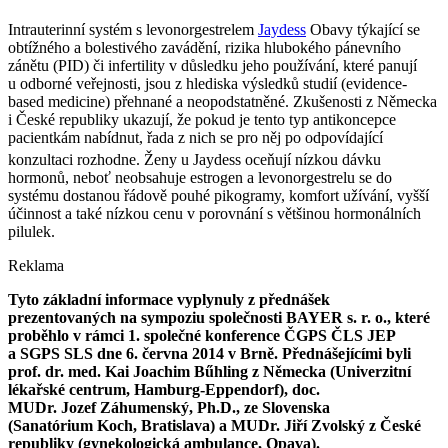
Intrauterinní systém s levonorgestrelem
Jaydess
Obavy týkající se
obtížného a bolestivého zavádění, rizika hlubokého pánevního
zánětu (PID) či infertility v důsledku jeho používání, které panují
u odborné veřejnosti, jsou z hlediska výsledků studií (evidence-
based medicine) přehnané a neopodstatněné. Zkušenosti z Německa
i České republiky ukazují, že pokud je tento typ antikoncepce
pacientkám nabídnut, řada z nich se pro něj po odpovídající
konzultaci rozhodne. Ženy u Jaydess
oceňují nízkou dávku
hormonů, neboť neobsahuje estrogen a levonorgestrelu se do
systému dostanou řádově pouhé pikogramy, komfort užívání, vyšší
účinnost a také nízkou cenu v porovnání s většinou hormonálních
pilulek.
Reklama
Tyto základní informace vyplynuly z přednášek
prezentovaných na sympoziu společnosti BAYER s. r. o., které
proběhlo v rámci 1. společné konference ČGPS ČLS JEP
a SGPS SLS dne 6. června 2014 v Brně. Přednášejícími byli
prof. dr. med. Kai Joachim Bűhling z Německa (Univerzitní
lékařské centrum, Hamburg-Eppendorf), doc.
MUDr. Jozef Záhumenský, Ph.D., ze Slovenska
(Sanatórium Koch, Bratislava) a MUDr. Jiří Zvolský z České
republiky (gynekologická ambulance, Opava).