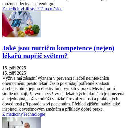
možnosti léčby a screeningu.
Z medicíny
Lifestyle
Téma měsíce
Jaké jsou nutriční kompetence (nejen)
lékařů napříč světem?
15. září 2025
15. září 2025
Výživa má zásadní význam v prevenci i léčbě neinfekčních
onemocnění, přesto lékaři často postrádají potřebné znalosti
a sebejistotu k jejímu efektivnímu využití v praxi. Mezinárodní
studie ukazují, že výuka výživy na lékařských fakultách je omezená
a nejednotná, což se odráží v nízké úrovni znalostí a praktických
dovedností při poradenství pacientům. Přehled zjištění nabízí také
inspiraci k systémovým změnám a příklady dobré praxe.
Z medicíny
Technologie