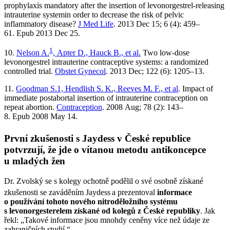
prophylaxis mandatory after the insertion of levonorgestrel-releasing
intrauterine systemin order to decrease the risk of pelvic
inflammatory disease?
J Med Life
. 2013 Dec 15; 6 (4): 459–
61. Epub 2013 Dec 25.
1
10.
Nelson A.
, Apter D., Hauck B., et al.
Two low-dose
levonorgestrel intrauterine contraceptive systems: a randomized
controlled trial.
Obstet Gynecol
. 2013 Dec; 122 (6): 1205–13.
11.
Goodman S.1, Hendlish S. K., Reeves M. F., et al
. Impact of
immediate postabortal insertion of intrauterine contraception on
repeat abortion.
Contraception
. 2008 Aug; 78 (2): 143–
8. Epub 2008 May 14.
První zkušenosti s Jaydess
v České republice
potvrzují, že jde o vítanou metodu antikoncepce
u mladých žen
Dr. Zvolský se s kolegy ochotně podělil o své osobně získané
zkušenosti se zaváděním Jaydess
a prezentoval
informace
o používání tohoto nového nitroděložního systému
s levonorgesterelem získané od kolegů z České republiky
. Jak
řekl: „Takové informace jsou mnohdy ceněny více než údaje ze
zahraničních studií.“