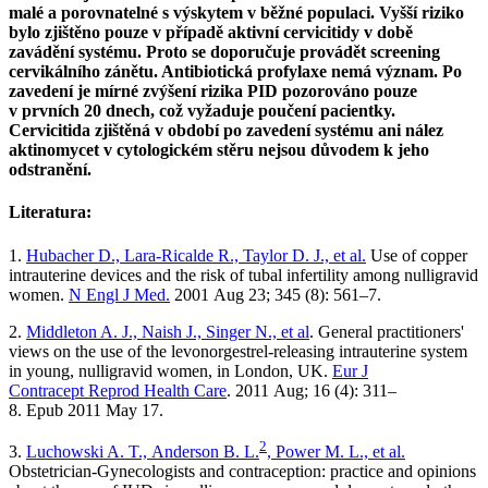
malé a porovnatelné s výskytem v běžné populaci. Vyšší riziko
bylo zjištěno pouze v případě aktivní cervicitidy v době
zavádění systému. Proto se doporučuje provádět screening
cervikálního zánětu. Antibiotická profylaxe nemá význam. Po
zavedení je mírné zvýšení rizika PID pozorováno pouze
v prvních 20 dnech, což vyžaduje poučení pacientky.
Cervicitida zjištěná v období po zavedení systému ani nález
aktinomycet v cytologickém stěru nejsou důvodem k jeho
odstranění.
Literatura:
1.
Hubacher D., Lara-Ricalde R., Taylor D. J., et al.
Use of copper
intrauterine devices and the risk of tubal infertility among nulligravid
women.
N Engl J Med.
2001 Aug 23; 345 (8): 561–7.
2.
Middleton A. J., Naish J., Singer N., et al
. General practitioners'
views on the use of the levonorgestrel-releasing intrauterine system
in young, nulligravid women, in London, UK.
Eur J
Contracept Reprod Health Care
. 2011 Aug; 16 (4): 311–
8. Epub 2011 May 17.
2
3.
Luchowski A. T., Anderson B. L.
, Power M. L., et al.
Obstetrician-Gynecologists and contraception: practice and opinions