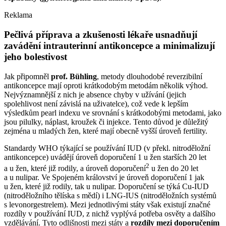
Reklama
Pečlivá příprava a zkušenosti lékaře usnadňují
zavádění intrauterinní antikoncepce a minimalizují
jeho bolestivost
Jak připomněl
prof. Bühling
, metody dlouhodobé reverzibilní
antikoncepce mají oproti krátkodobým metodám několik výhod.
Nejvýznamnější z nich je absence chyby v užívání (jejich
spolehlivost není závislá na uživatelce), což vede k lepším
výsledkům pearl indexu ve srovnání s krátkodobými metodami, jako
jsou pilulky, náplast, kroužek či injekce. Tento důvod je důležitý
zejména u mladých žen, které mají obecně vyšší úroveň fertility.
Standardy WHO týkající se používání IUD (v překl. nitroděložní
antikoncepce) uvádějí úroveň doporučení 1 u žen starších 20 let
2
a u žen, které již rodily, a úroveň doporučení
u žen do 20 let
a u nulipar. Ve Spojeném království je úroveň doporučení 1 jak
u žen, které již rodily, tak u nulipar. Doporučení se týká Cu-IUD
(nitroděložního tělíska s mědí) i LNG-IUS (nitroděložních systémů
s levonorgestrelem). Mezi jednotlivými státy však existují značné
rozdíly v používání IUD, z nichž vyplývá potřeba osvěty a dalšího
vzdělávání. Tyto odlišnosti mezi státy a
rozdíly mezi doporučením