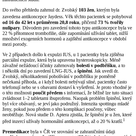
Do svého přehledu zahrnul dr. Zvolský
103 žen
, kterým byla
zavedena antikoncepce Jaydess
. Věk těchto pacientek se pohyboval
od 16 do 42 let s průměrem 20,8 roku
, přičemž
73 % tvořily
nulipary
. Důvodem pro zavedení tohoto typu antikoncepce byla ve
22 % přítomnost trombofilie, dále zapomínání užívání tablet, nižší
množství exogenních hormonů a zajištění antikoncepce v období
mezi porody.
Ve 2 případech došlo k expulzi IUS, u 1 pacientky byla zjištěna
parciální expulze, která byla upravena hysteroskopicky. Méně
závažné nežádoucí účinky zahrnovaly
bolesti v podbřišku
, a to
i několik dní po zavedení LNG-IUS, a
špinění
. Jak uvedl dr.
Zvolský, několikadenní pobolívání v podbřišku je poměrně
nečekaná příhoda, a i když bolesti nebývají silné, pacientky často
telefonují nebo se s obavami dostaví k vyšetření. Je proto vhodné je
o této možnosti
poučit předem
s informací, že běžně lze tuto situaci
zvládnout 1–2 tabletami ibuprofenu. Naopak problém špinění, který
byl více obávaný, se jeví jako podružný. Intenzita spottingu mladé
ženy, pokud jsou předem o této komplikaci poučeny, vůbec
neobtěžuje. Nová studie D. Aptera zjistila, že špinění je u žen, které
1
před inzercí užívaly hormonální antikoncepci, až o 20 % kratší.
Premedikace
byla v ČR ve srovnání se zahraničními údaji