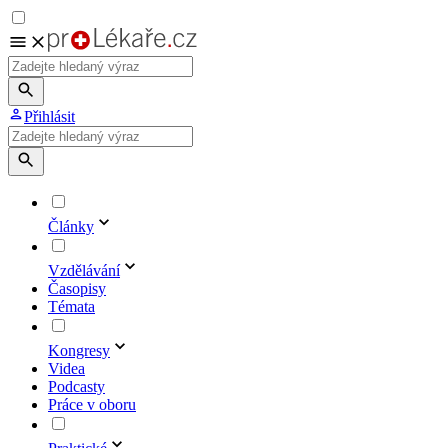
Přihlásit
Články
Vzdělávání
Časopisy
Témata
Kongresy
Videa
Podcasty
Práce v oboru