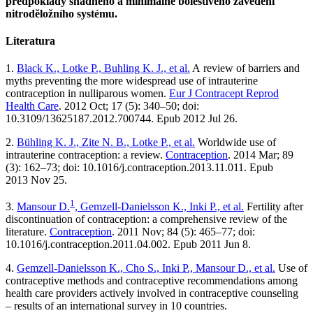
předpoklady snadného a minimálně bolestivého zavedení
nitroděložního systému.
Literatura
1.
Black K., Lotke P., Buhling K. J., et al.
A review of barriers and
myths preventing the more widespread use of intrauterine
contraception in nulliparous women.
Eur J Contracept Reprod
Health Care
. 2012 Oct; 17 (5): 340–50; doi:
10.3109/13625187.2012.700744. Epub 2012 Jul 26.
2.
Bühling K. J., Zite N. B., Lotke P., et al.
Worldwide use of
intrauterine contraception: a review.
Contraception
. 2014 Mar; 89
(3): 162–73; doi: 10.1016/j.contraception.2013.11.011. Epub
2013 Nov 25.
1
3.
Mansour D.
, Gemzell-Danielsson K., Inki P., et al.
Fertility after
discontinuation of contraception: a comprehensive review of the
literature.
Contraception
. 2011 Nov; 84 (5): 465–77; doi:
10.1016/j.contraception.2011.04.002. Epub 2011 Jun 8.
4.
Gemzell-Danielsson K., Cho S., Inki P., Mansour D., et al.
Use of
contraceptive methods and contraceptive recommendations among
health care providers actively involved in contraceptive counseling
–⁠ results of an international survey in 10 countries.