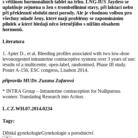
s většinou hormonálních tablet na trhu. LNG-IUS Jaydess
se
uplatňuje zejména u žen s trombofilními stavy, při laktaci nebo
při překlenutí období mezi porody. Ale je vhodnou volbou pro
všechny mladé ženy, které mají problémy se zapomínáním
pilulek a které hledají něco šetrnějšího s nižším obsahem
hormonů.
Literatura
1. Apter D., et al. Bleeding profiles associated with two low-dose
levonorgestrel intrauterine contraceptive systems over 3 years of use:
results of a multicentre, open-label, randomised, Phase III study.
Poster A-156, ESC congress, Lisabon 2014.
připravila MUDr. Zuzana Zafarová
* INTRA Group –⁠ Intrauterine contraception for Nulliparous
women: Translating Research into Action.
L.CZ.WH.07.2014.0234
Tagy:
Dětská gynekologie
Gynekologie a porodnictví