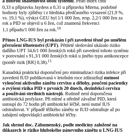
a dobrou snášenlivost obou systémů
. Pearl index činil
0,33 u přípravku Jaydess
a 0,31 u přípravku Mirena, podobné
hodnoty byly zjištěny i z hlediska předčasného vysazení (21,9 %,
vs. 19,1 %), výskyt GEU byl 1/1 000 žen, resp. 2,2/1 000 žen za
rok a PID se objevil u 6 žen, což znamená frekvenci
10
1,1 případu⁠/⁠1 000 žen za rok.
Přínos LNG-IUS byl prokázán i při zavedení těsně po umělém
přerušení těhotenství (UPT)
. Pětileté sledování ukázalo riziko
dalšího UPT 34,6/1 000 ženských roků při zavedení tohoto systému
v porovnání s 91,3/1 000 ženských roků u jiného typu antikoncepce
11
(poměr rizik [RR] 0,38).
Kanadská praktická doporučení pro minimalizaci rizika infekce při
zavedení IUD publikovaná v letošním roce zdůrazňují
nutnost
vyloučení aktivního zánětu cervixu a dělohy, poučení pacientky
o zvýšení rizika PID v prvních 20 dnech, dezinfekci cervixu
a používání sterilních nástrojů
. Rutinně není doporučena
antibiotická profylaxe. Při mírné a středně závažné PID, která
ustoupí do 72 hodin při antibiotické léčbě, není nutné IUS
odstraňovat. V případě těžkého zánětu se IUD odstraňuje až po
zahájení odpovídající antibiotické léčby.
Jak shrnul doc. Záhumenský, podle medicíny založené na
důkazech je riziko hlubokého pánevního zánětu u LNG-IUS