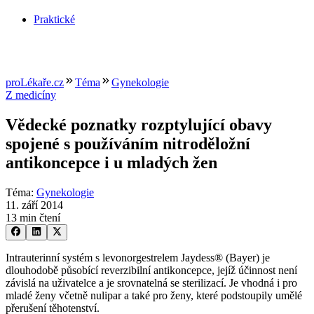
Praktické
proLékaře.cz
Téma
Gynekologie
Z medicíny
Vědecké poznatky rozptylující obavy
spojené s používáním nitroděložní
antikoncepce i u mladých žen
Téma
:
Gynekologie
11. září 2014
13 min čtení
Intrauterinní systém s levonorgestrelem Jaydess® (Bayer) je
dlouhodobě působící reverzibilní antikoncepce, jejíž účinnost není
závislá na uživatelce a je srovnatelná se sterilizací. Je vhodná i pro
mladé ženy včetně nulipar a také pro ženy, které podstoupily umělé
přerušení těhotenství.