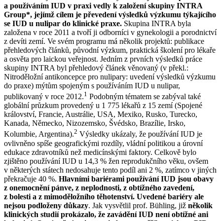
a používáním IUD v praxi vedly k založení skupiny INTRA
Group*, jejímž cílem je převedení výsledků výzkumu týkajícího
se IUD u nulipar do klinické praxe.
Skupina INTRA byla
založena v roce 2011 a tvoří ji odborníci v gynekologii a porodnictví
z devíti zemí. Ve svém programu má několik projektů: publikace
přehledových článků, původní výzkum, praktická školení pro lékaře
a osvěta pro laickou veřejnost. Jedním z prvních výsledků práce
skupiny INTRA byl přehledový článek věnovaný (v překl.:
Nitroděložní antikoncepce pro nulipary: uvedení výsledků výzkumu
do praxe) mýtům spojeným s používáním IUD u nulipar,
1
publikovaný v roce 2012.
Podobným tématem se zabýval také
globální průzkum provedený u 1 775 lékařů z 15 zemí (Spojené
království, Francie, Austrálie, USA, Mexiko, Rusko, Turecko,
Kanada, Německo, Nizozemsko, Švédsko, Brazílie, Irsko,
2
Kolumbie, Argentina).
Výsledky ukázaly, že používání IUD je
ovlivněno spíše geografickými rozdíly, vládní politikou a úrovní
edukace zdravotníků než medicínskými faktory. Celkově bylo
zjištěno používání IUD u 14,3 % žen reprodukčního věku, ovšem
v některých státech nedosahuje tento podíl ani 2 %, zatímco v jiných
překračuje 40 %.
Hlavními bariérami používání IUD jsou obavy
z onemocnění pánve, z neplodnosti, z obtížného zavedení,
z bolesti a z mimoděložního těhotenství. Uvedené bariéry ale
nejsou podloženy důkazy
. Jak vysvětlil prof. Bühling, již
několik
klinických studií prokázalo, že zavádění IUD není obtížné ani