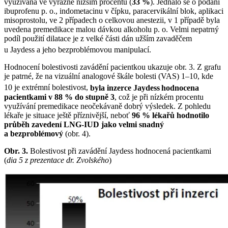
využívána ve výrazně nižším procentu (
33 %
). Jednalo se o podání
ibuprofenu p. o., indometacinu v čípku, paracervikální blok, aplikaci
misoprostolu, ve 2 případech o celkovou anestezii, v 1 případě byla
uvedena premedikace malou dávkou alkoholu p. o. Velmi nepatrný
podíl použití dilatace je z velké části dán užším zavaděčem
u Jaydess
a jeho bezproblémovou manipulací.
Hodnocení bolestivosti zavádění pacientkou ukazuje obr. 3. Z grafu
je patrné, že na vizuální analogové škále bolesti (VAS) 1–10, kde
10 je extrémní bolestivost,
byla inzerce Jaydess
hodnocena
pacientkami v 88 % do stupně 3
, což je při nízkém procentu
využívání premedikace neočekávaně dobrý výsledek. Z pohledu
lékaře je situace ještě příznivější, neboť
96 %
lékařů hodnotilo
průběh zavedení LNG-IUD jako velmi snadný
a bezproblémový
(obr. 4).
Obr. 3.
Bolestivost při zavádění Jaydess hodnocená pacientkami
(
dia 5 z prezentace dr. Zvolského
)