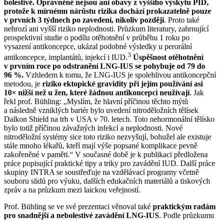
bolestivé. Oprávněné nejsou ani obavy z vyššího výskytu PID,
protože k mírnému nárůstu rizika dochází prokazatelně pouze
v prvních 3 týdnech po zavedení, nikoliv později
. Proto také
nehrozí ani vyšší riziko neplodnosti. Průzkum literatury, zahrnující
prospektivní studie o podílu otěhotnění v průběhu 1 roku po
vysazení antikoncepce, ukázal podobné výsledky u perorální
3
antikoncepce, implantátů, injekcí i IUD.
Úspěšnost otěhotnění
v prvním roce po odstranění LNG-IUS se pohybuje od 79 do
96 %.
Vzhledem k tomu, že LNG-IUS je spolehlivou antikoncepční
metodou, je
riziko ektopické gravidity při jejím používání asi
10× nižší než u žen, které žádnou antikoncepci neužívají
. Jak
řekl prof. Bühling: „Myslím, že hlavní příčinou těchto mýtů
a následně vzniklých bariér bylo uvedení nitroděložních tělísek
Dalkon Shield na trh v USA v 70. letech. Toto nehormonální tělísko
bylo totiž příčinou závažných infekcí a neplodnosti. Nové
nitroděložní systémy sice toto riziko nezvyšují, bohužel ale existuje
stále mnoho lékařů, kteří mají výše popsané komplikace pevně
zakořeněné v paměti.“ V současné době je k publikaci předložena
práce popisující praktické tipy a triky pro zavádění IUD. Další práce
skupiny INTRA se soustřeďuje na vzdělávací programy včetně
souboru slidů pro výuku, dalších edukačních materiálů a tiskových
zpráv a na průzkum mezi laickou veřejností.
Prof. Bühling se ve své prezentaci věnoval také
praktickým radám
pro snadnější a nebolestivé zavádění LNG-IUS
. Podle průzkumu