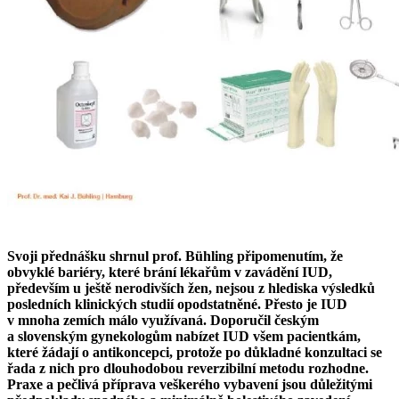
Svoji přednášku shrnul prof. Bühling připomenutím, že
obvyklé bariéry, které brání lékařům v zavádění IUD,
především u ještě nerodivších žen, nejsou z hlediska výsledků
posledních klinických studií opodstatněné. Přesto je IUD
v mnoha zemích málo využívaná. Doporučil českým
a slovenským gynekologům nabízet IUD všem pacientkám,
které žádají o antikoncepci, protože po důkladné konzultaci se
řada z nich pro dlouhodobou reverzibilní metodu rozhodne.
Praxe a pečlivá příprava veškerého vybavení jsou důležitými