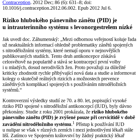
Contraception
. 2012 Dec; 86 (6): 631–8; doi:
10.1016/j.contraception.2012.06.002. Epub 2012 Jul 6.
Riziko hlubokého pánevního zánětu (PID) je
u intrauterinního systému s levonorgestrelem nízké
Jak uvedl doc. Záhumenský: „Mezi odbornou veřejností koluje řada
už neaktuálních informací ohledně problematiky zánětů spojených
s nitroděložními systémy, které nemají oporu v nejnovějších
publikovaných studiích. Tento druh antikoncepce získává
celosvětově na popularitě a stává se kontracepcí první volby
i u mladých, dosud nerodivších žen. Proto považuji za důležité
kriticky zhodnotit rychle přibývající nová data a studie a informovat
kolegy o skutečně reálných rizicích a možnostech prevence
zánětlivých komplikací spojených s používáním nitroděložních
systémů.“
Kontroverzní výsledky studií ze 70. a 80. let, popisující vysoké
riziko PID spojené s nitroděložní antikoncepcí (IUD), byly dávno
překonány. Studie z roku 2001 prokázala, že
riziko hlubokého
pánevního zánětu (PID) je zvýšené pouze při cervicitidě v době
1
zavádění nitroděložního systému
.
Přístup k používání IUD
u nulipar se však v různých zemích i mezi jednotlivými lékaři stále
liší. Zatímco ve Spojeném království by žádný praktický lékař