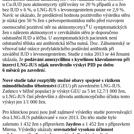
u Cu-IUD jsou aktinomycety zjišťovány ve 20 % případů a u žen
bez IUD v 6 %, u LNG-IUS s levonorgestrelem pouze ve 2,9 %.
Navíc se ukázalo, že prediktivní hodnota pozitivního výsledku stěru
je nízká (jen 50 % žen s pelveoperitonitidou mělo před rozvojem
8
onemocnění pozitivní stěr na aktinomycety).
U symptomatických
žen s nálezem aktinomycet v cervikálním stěru je doporučeno
odstranění IUD a léčba. U asymptomatických pacientek není
odstranění tělíska ani antibiotická léčba nutná. Doc. Záhumenský se
věnoval také otázce profylaktického podávání antibiotik při
zavádění IUD s levonorgestrelem. Studie z roku 2013 se 44 ženami
ukázala, že
podávání amoxycillinu s kyselinou klavulanovou při
inzerci LNG-IUS nijak neovlivnilo výskyt PID po dobu
6 měsíců po zaveden
í.
Nové studie také rozptýlily možné obavy spojené s rizikem
mimoděložního těhotenství
(GEU) při zavedeném LNG-IUS.
Zatímco v běžné populaci je výskyt GEU za 5 let 12,7/1 000 žen,
u LNG-IUS činí především z důvodu antikoncepčního účinku tento
výskyt jen 1/1 000 žen.
Pro klinickou praxi jsou jistě zajímavé výsledky studie porovnávající
dva LNG-IUS publikované v roce 2013. Do této studie bylo
zahrnuto 1 432 žen s přípravkem
Jaydess
a 1 452 žen s přípravkem
Mirena. Výsledky ukázaly
srovnatelně vysokou účinnost