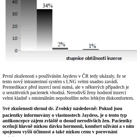
První zkušenosti s používáním Jaydess
v ČR tedy ukázaly, že se
tento nový intrauterinní systém s LNG velmi snadno zavádí.
Premedikace před inzercí není nutná, ale v některých případech je
u senzitivních pacientek vhodná. Nerodivší ženy hodnotí inzerci
velmi kladně s minimálním nepohodlím nebo lehkým diskomfortem.
Své zkušenosti shrnul dr. Zvolský následovně: Pokud jsou
pacientky informovány o vlastnostech Jaydess
, je o tento typ
antikoncepce zájem zvláště u dosud nerodivších žen. Pacientky
oceňují hlavně nízkou dávku hormonů, komfort užívání a s ním
spojenou vyšší účinnost a také nízkou cenu v porovnání