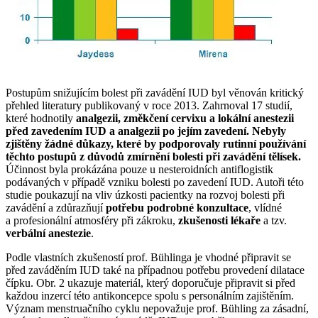
Postupům snižujícím bolest při zavádění IUD byl věnován kritický
přehled literatury publikovaný v roce 2013. Zahrnoval 17 studií,
které hodnotily
analgezii, změkčení cervixu a lokální anestezii
před zavedením IUD a analgezii po jejím zavedení. Nebyly
zjištěny žádné důkazy, které by podporovaly rutinní používání
těchto postupů z důvodů zmírnění bolesti při zavádění tělísek.
Účinnost byla prokázána pouze u nesteroidních antiflogistik
podávaných v případě vzniku bolesti po zavedení IUD. Autoři této
studie poukazují na vliv úzkosti pacientky na rozvoj bolesti při
zavádění a zdůrazňují
potřebu podrobné konzultace
, vlídné
a profesionální atmosféry při zákroku,
zkušenosti lékaře
a tzv.
verbální anestezie
.
Podle vlastních zkušeností prof. Bühlinga je vhodné připravit se
před zaváděním IUD také na případnou potřebu provedení dilatace
čípku. Obr. 2 ukazuje materiál, který doporučuje připravit si před
každou inzercí této antikoncepce spolu s personálním zajištěním.
Význam menstruačního cyklu nepovažuje prof. Bühling za zásadní,