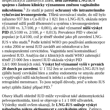
nespecifických zánětlivých změn,
není zavedení LNG-IUS
spojeno s žádnou klinicky významnou změnou vaginálního
5
mikrobiomu
.
Ze studií je patrný
ochranný vliv intrauterinního
vylučování levonorgestrelu
. Tříletá srovnávací studie, do níž bylo
zařazeno 937 žen s Cu-IUD a 1 821 žen s LNG-IUS, ukázala nejen
významně nižší podíl těhotenství u systému s levonorgestrelem
(0,3/100 vs. 3,7/100,
p
< 0,001), ale také významně
nižší výskyt
PID
(0,5/100 vs. 2/100,
p
< 0,013). Prevalence PID v obecné
populaci je 0,4/100, což je téměř shodné jako při zavedení LNG-
6
IUS v této studii.
Podle kritérií WHO pro používání antikoncepce
z roku 2004 se nemá IUD zavádět ani odstraňovat u žen
s mukopurulentní cervicitidou. Vaginitida není kontraindikací
zavedení IUD. Analýza dat z klinických studií WHO zahrnující
téměř 23 000 žen s inzercí IUD ukázala výskyt PID
1,6/1 000 ženských roků.
Výskyt byl významně vyšší v prvních
20 dnech po zavedení
. U 1 552 žen se zavedeným LNG-IUS byl
zjištěn hustý cervikální hlen a změny endometria ve smyslu atrofie
s vyplývající nižší náchylností k infekci a nižším výskytem
retrográdní menstruace. To jsou nejspíš důvody, proč u tohoto IUS
7
nebyl zjištěn žádný případ PID.
Obavy lékařů ohledně IUD může vyvolávat také aktinomykotická
pelveoperitonitida, která se objevuje u 1 z 1 000 uživatelek.
Výsledky studií ovšem ukazují, že
LNG-IUS snižuje výskyt
náhodného nálezu aktinomycet v cervikálním stěru
. Zatímco