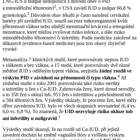
LNG-IUS u nulipar nedoporučil z důvodu obav o PID
2
a mimoděložní těhotenství
, v USA zavádí IUD u nulipar 66,8 %
3
gynekologů.
Důvodem obav lékařů je často narušení cervikální
bariéry při zavádění IUD, snazší ascenze mikroorganismů kvůli
přítomnosti vlákna nebo silnější menstruační krvácení a retrográdní
menstruace, které můžou zvyšovat riziko infekce, a dále riziko
mimoděložního těhotenství či infertility. Podle medicíny založené na
důkazech (evidence-based medicine) jsou tyto obavy zbytečně
vysoké.
Metaanalýza 7 klinických studií, které porovnávaly stejnou IUD
s vláknem a bez vlákna, a 15 studií, které porovnávaly dvě různé
měděné IUD s odlišným typem vlákna, nezjistila
žádný rozdíl ve
4
výskytu PID v závislosti na přítomnosti či typu vlákna
.
Již
zmíněná studie z roku 2001 porovnávala také riziko sterility
a infertility u žen s Cu-IUD. Zahrnovala ženy, které dosud nerodily,
a to 358 žen s okluzí tub, 953 žen s infertilitou a průchodností tub
a 584 těhotných žen. Výsledky ukázaly, že procento žen, které měly
dříve zavedenou IUD, bylo ve všech skupinách srovnatelné (6,4 vs.
6,0 vs. 6,8 %). To znamená, že
UID nezvyšuje riziko okluze tub
1
ani infertility u nuligravid
.
Výsledky studií ukazují, že na rozdíl od Cu-IUD, při jejímž
zavedení dochází ke změně vaginální flóry a vyššímu výskytu