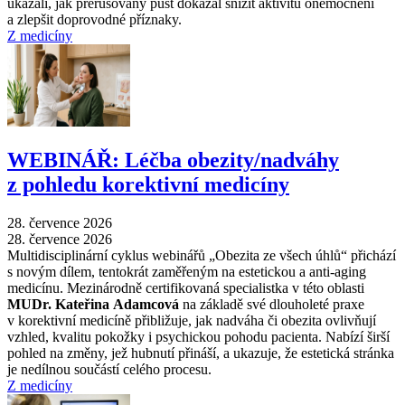
ukázali, jak přerušovaný půst dokázal snížit aktivitu onemocnění
a zlepšit doprovodné příznaky.
Z medicíny
WEBINÁŘ: Léčba obezity/nadváhy
z pohledu korektivní medicíny
28. července 2026
28. července 2026
Multidisciplinární cyklus webinářů „Obezita ze všech úhlů“ přichází
s novým dílem, tentokrát zaměřeným na estetickou a anti-aging
medicínu. Mezinárodně certifikovaná specialistka v této oblasti
MUDr. Kateřina Adamcová
na základě své dlouholeté praxe
v korektivní medicíně přibližuje, jak nadváha či obezita ovlivňují
vzhled, kvalitu pokožky i psychickou pohodu pacienta. Nabízí širší
pohled na změny, jež hubnutí přináší, a ukazuje, že estetická stránka
je nedílnou součástí celého procesu.
Z medicíny