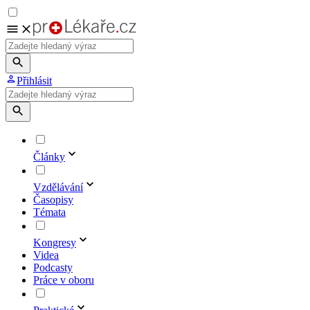
Přihlásit
Články
Vzdělávání
Časopisy
Témata
Kongresy
Videa
Podcasty
Práce v oboru