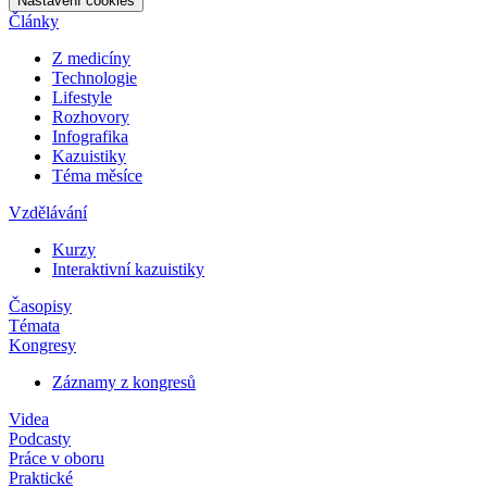
Nastavení cookies
Články
Z medicíny
Technologie
Lifestyle
Rozhovory
Infografika
Kazuistiky
Téma měsíce
Vzdělávání
Kurzy
Interaktivní kazuistiky
Časopisy
Témata
Kongresy
Záznamy z kongresů
Videa
Podcasty
Práce v oboru
Praktické