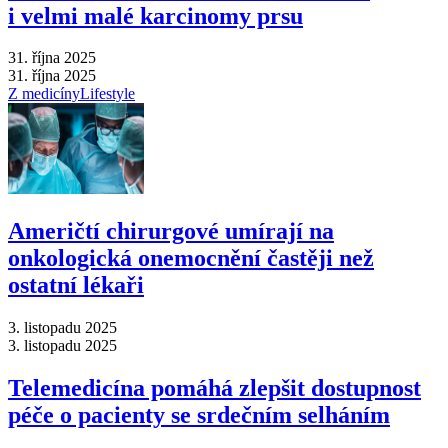
i velmi malé karcinomy prsu
31. října 2025
31. října 2025
Z medicíny
Lifestyle
Američtí chirurgové umírají na
onkologická onemocnění častěji než
ostatní lékaři
3. listopadu 2025
3. listopadu 2025
Telemedicína pomáhá zlepšit dostupnost
péče o pacienty se srdečním selháním