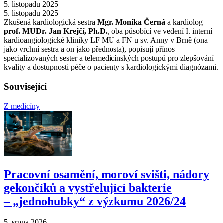
5. listopadu 2025
5. listopadu 2025
Zkušená kardiologická sestra
Mgr. Monika Černá
a kardiolog
prof. MUDr. Jan Krejčí, Ph.D.
, oba působící ve vedení I. interní
kardioangiologické kliniky LF MU a FN u sv. Anny v Brně (ona
jako vrchní sestra a on jako přednosta), popisují přínos
specializovaných sester a telemedicínských postupů pro zlepšování
kvality a dostupnosti péče o pacienty s kardiologickými diagnózami.
Související
Z medicíny
Pracovní osamění, moroví svišti, nádory
gekončíků a vystřelující bakterie
–⁠ „jednohubky“ z výzkumu 2026/24
5. srpna 2026