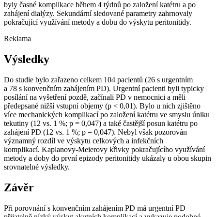
byly časné komplikace během 4 týdnů po založení katétru a po
zahájení dialýzy. Sekundární sledované parametry zahrnovaly
pokračující využívání metody a dobu do výskytu peritonitidy.
Reklama
Výsledky
Do studie bylo zařazeno celkem 104 pacientů (26 s urgentním
a 78 s konvenčním zahájením PD). Urgentní pacienti byli typicky
posílání na vyšetření pozdě, začínali PD v nemocnici a měli
předepsané nižší vstupní objemy (p < 0,01). Bylo u nich zjištěno
více mechanických komplikací po založení katétru ve smyslu úniku
tekutiny (12 vs. 1 %; p = 0,047) a také častější posun katétru po
zahájení PD (12 vs. 1 %; p = 0,047). Nebyl však pozorován
významný rozdíl ve výskytu celkových a infekčních
komplikací. Kaplanovy-Meierovy křivky pokračujícího využívání
metody a doby do první epizody peritonitidy ukázaly u obou skupin
srovnatelné výsledky.
Závěr
Při porovnání s konvenčním zahájením PD má urgentní PD
přijatelně nízký výskyt akutních komplikací a vykazuje podobné