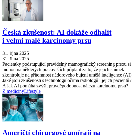
Česká zkušenost: AI dokáže odhalit
i velmi malé karcinomy prsu
31. října 2025
31. října 2025
Pacientky podstupující pravidelný mamografický screening prsou si
mohou na některých pracovištích připlatit za to, že jejich snímek
zkontroluje na přítomnost nádorového bujení umělá inteligence (AI).
Jaké jsou zkušenosti s technologií očima radiologů i jejich pacientů?
A jak AI pomáhá zvýšit pravděpodobnost nálezu karcinomu prsu?
Z medicíny
Lifestyle
Američtí chirurgové umírají na