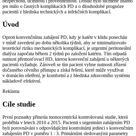
bezpečnosti, účinnosti i proveditelnosti. Dosud bylo nicméně známo
jen málo o časných komplikacích PD a o dlouhodobé prognóze
pacientů z hlediska technických a infekčních komplikací.
Úvod
Oproti konvenčnímu zahájení PD, kdy je katétr v klidu ponechán
v místě zavedení po dobu několika týdnů, aby se minimalizovalo
teoretické riziko mechanických komplikací, je urgentní peritoneální
dialýza započata během 2 týdnů po založení katétru. Tím odpadá
nutnost přemosťovací HD, kterou konvenční zahájení u některých
pacientů vyžaduje. Zároveň se tím pacient vyhne nutnosti zřízení
dočasného cévního přístupu a získá řešení, které může využívat
v domácím ošetření, je komfortní a z hlediska zdravotního systému
nákladově efektivní.
Reklama
Cíle studie
První poznatky přinesla monocentrická kontrolovaná studie, která
proběhla v letech 2010 a 2015. Pacienti s urgentním zahájením PD
byli porovnáváni s odpovídajícími kontrolními jedinci s konvenčním
zahájením PD v poměru 1 : 3. Primárními sledovanými parametry