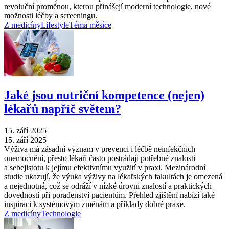
revoluční proměnou, kterou přinášejí moderní technologie, nové
možnosti léčby a screeningu.
Z medicíny
Lifestyle
Téma měsíce
Jaké jsou nutriční kompetence (nejen)
lékařů napříč světem?
15. září 2025
15. září 2025
Výživa má zásadní význam v prevenci i léčbě neinfekčních
onemocnění, přesto lékaři často postrádají potřebné znalosti
a sebejistotu k jejímu efektivnímu využití v praxi. Mezinárodní
studie ukazují, že výuka výživy na lékařských fakultách je omezená
a nejednotná, což se odráží v nízké úrovni znalostí a praktických
dovedností při poradenství pacientům. Přehled zjištění nabízí také
inspiraci k systémovým změnám a příklady dobré praxe.
Z medicíny
Technologie