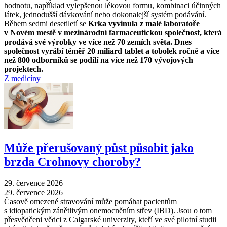
hodnotu, například vylepšenou lékovou formu, kombinaci účinných
látek, jednodušší dávkování nebo dokonalejší systém podávání.
Během sedmi desetiletí se
Krka vyvinula z malé laboratoře
v Novém mestě v mezinárodní farmaceutickou společnost, která
prodává své výrobky ve více než 70 zemích světa. Dnes
společnost vyrábí téměř 20 miliard tablet a tobolek ročně a více
než 800 odborníků se podílí na více než 170 vývojových
projektech.
Z medicíny
Může přerušovaný půst působit jako
brzda Crohnovy choroby?
29. července 2026
29. července 2026
Časově omezené stravování může pomáhat pacientům
s idiopatickým zánětlivým onemocněním střev (IBD). Jsou o tom
přesvědčeni vědci z Calgarské univerzity, kteří ve své pilotní studii