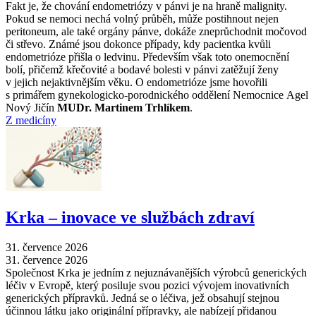
Fakt je, že chování endometriózy v pánvi je na hraně malignity.
Pokud se nemoci nechá volný průběh, může postihnout nejen
peritoneum, ale také orgány pánve, dokáže zneprůchodnit močovod
či střevo. Známé jsou dokonce případy, kdy pacientka kvůli
endometrióze přišla o ledvinu. Především však toto onemocnění
bolí, přičemž křečovité a bodavé bolesti v pánvi zatěžují ženy
v jejich nejaktivnějším věku. O endometrióze jsme hovořili
s primářem gynekologicko-porodnického oddělení Nemocnice Agel
Nový Jičín
MUDr. Martinem Trhlíkem
.
Z medicíny
Krka –⁠ inovace ve službách zdraví
31. července 2026
31. července 2026
Společnost Krka je jedním z nejuznávanějších výrobců generických
léčiv v Evropě, který posiluje svou pozici vývojem inovativních
generických přípravků. Jedná se o léčiva, jež obsahují stejnou
účinnou látku jako originální přípravky, ale nabízejí přidanou