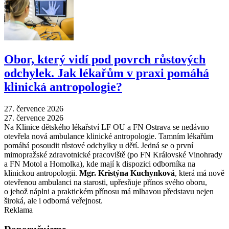
Obor, který vidí pod povrch růstových
odchylek. Jak lékařům v praxi pomáhá
klinická antropologie?
27. července 2026
27. července 2026
Na Klinice dětského lékařství LF OU a FN Ostrava se nedávno
otevřela nová ambulance klinické antropologie. Tamním lékařům
pomáhá posoudit růstové odchylky u dětí. Jedná se o první
mimopražské zdravotnické pracoviště (po FN Královské Vinohrady
a FN Motol a Homolka), kde mají k dispozici odborníka na
klinickou antropologii.
Mgr. Kristýna Kuchynková
, která má nově
otevřenou ambulanci na starosti, upřesňuje přínos svého oboru,
o jehož náplni a praktickém přínosu má mlhavou představu nejen
široká, ale i odborná veřejnost.
Reklama