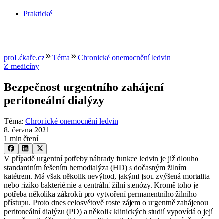
Praktické
proLékaře.cz
Téma
Chronické onemocnění ledvin
Z medicíny
Bezpečnost urgentního zahájení
peritoneální dialýzy
Téma
:
Chronické onemocnění ledvin
8. června 2021
1 min čtení
V případě urgentní potřeby náhrady funkce ledvin je již dlouho
standardním řešením hemodialýza (HD) s dočasným žilním
katétrem. Má však několik nevýhod, jakými jsou zvýšená mortalita
nebo riziko bakteriémie a centrální žilní stenózy. Kromě toho je
potřeba několika zákroků pro vytvoření permanentního žilního
přístupu. Proto dnes celosvětově roste zájem o urgentně zahájenou
peritoneální dialýzu (PD) a několik klinických studií vypovídá o její