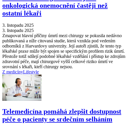
onkologická onemocnění častěji než
ostatní lékaři
3. listopadu 2025
3. listopadu 2025
Zmapovat hlavní příčiny úmrtí mezi chirurgy se pokusila nedávno
publikovaná a níže citovaná studie, která vznikla pod vedením
odborníků z Harvardovy univerzity. Její autoři zjistili, že tento typ
lékařské praxe může být spojen se specifickým profilem rizik úmrtí.
Přestože totiž sdílejí podobné lékařské vzdělání i přístup ke zdrojům
zdravotní péče, mají chirurgové vyšší celkové riziko úmrtí ve
srovnání s lékaři, kteří chirurgy nejsou.
Z medicíny
Lifestyle
Telemedicína pomáhá zlepšit dostupnost
péče o pacienty se srdečním selháním