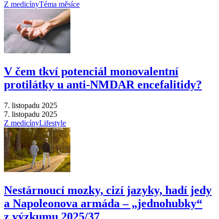
Z medicíny
Téma měsíce
V čem tkví potenciál monovalentní
protilátky u anti-NMDAR encefalitidy?
7. listopadu 2025
7. listopadu 2025
Z medicíny
Lifestyle
Nestárnoucí mozky, cizí jazyky, hadí jedy
a Napoleonova armáda –⁠ „jednohubky“
z výzkumu 2025/37