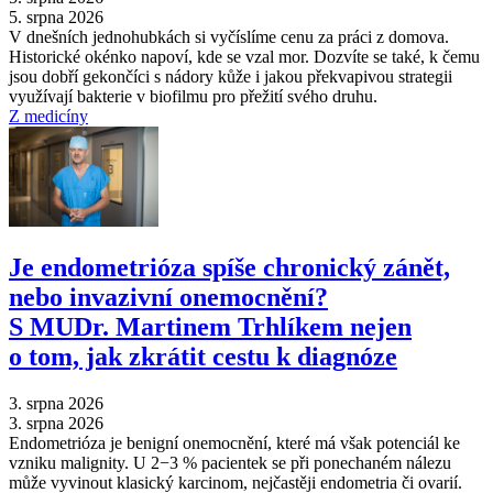
5. srpna 2026
V dnešních jednohubkách si vyčíslíme cenu za práci z domova.
Historické okénko napoví, kde se vzal mor. Dozvíte se také, k čemu
jsou dobří gekončíci s nádory kůže i jakou překvapivou strategii
využívají bakterie v biofilmu pro přežití svého druhu.
Z medicíny
Je endometrióza spíše chronický zánět,
nebo invazivní onemocnění?
S MUDr. Martinem Trhlíkem nejen
o tom, jak zkrátit cestu k diagnóze
3. srpna 2026
3. srpna 2026
Endometrióza je benigní onemocnění, které má však potenciál ke
vzniku malignity. U 2−3 % pacientek se při ponechaném nálezu
může vyvinout klasický karcinom, nejčastěji endometria či ovarií.