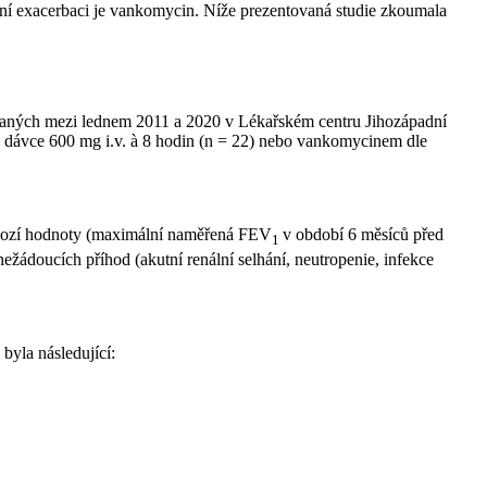
cní exacerbaci je vankomycin. Níže prezentovaná studie zkoumala
zovaných mezi lednem 2011 a 2020 v Lékařském centru Jihozápadní
 v dávce 600 mg i.v. à 8 hodin (n = 22) nebo vankomycinem dle
hozí hodnoty (maximální naměřená FEV
v období 6 měsíců před
1
nežádoucích příhod (akutní renální selhání, neutropenie, infekce
byla následující: