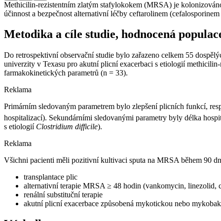
Methicilin-rezistentním zlatým stafylokokem (MRSA) je kolonizováno 
účinnost a bezpečnost alternativní léčby ceftarolinem (cefalosporinem 
Metodika a cíle studie, hodnocená populac
Do retrospektivní observační studie bylo zařazeno celkem 55 dospěl
univerzity v Texasu pro akutní plicní exacerbaci s etiologií methicilin
farmakokinetických parametrů (n = 33).
Reklama
Primárním sledovaným parametrem bylo zlepšení plicních funkcí, res
hospitalizací). Sekundárními sledovanými parametry byly délka hospita
s etiologií
Clostridium difficile
).
Reklama
Všichni pacienti měli pozitivní kultivaci sputa na MRSA během 90 dnů 
transplantace plic
alternativní terapie MRSA ≥ 48 hodin (vankomycin, linezolid, c
renální substituční terapie
akutní plicní exacerbace způsobená mykotickou nebo mykobakte