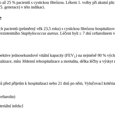
až 25 % pacientů s cystickou fibrózou. Lékem 1. volby při akutní pli
5. generace) v této indikaci.
e
ých pacientů (průměrný věk 23,5 roku) s cystickou fibrózou hospitali
-rezistentního
Staphylococcus aureus
. Léčeni byli ≥ 7 dní ceftarolinem
pektive jednosekundové vitální kapacity (FEV
) na nejméně 90 % výc
1
lizace, míra 30denní rehospitalizace a mortalita, délka léčby a výskyt 
před přijetím k hospitalizaci nebo 21 dnů po něm. Vylučovací kritéria 
eftarolin)
riální infekcí