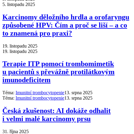
5. listopadu 2025
Karcinomy děložního hrdla a orofaryngu
způsobené HPV: Čím a proč se liší –⁠ a co
to znamená pro praxi?
19. listopadu 2025
19. listopadu 2025
Terapie ITP pomocí trombomimetik
u pacientů s převážně protilátkovým
imunodeficitem
Téma:
Imunitní trombocytopenie
13. srpna 2025
Téma:
Imunitní trombocytopenie
13. srpna 2025
Česká zkušenost: AI dokáže odhalit
i velmi malé karcinomy prsu
31. října 2025