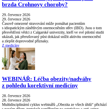
brzda Crohnovy choroby?
29. července 2026
29. července 2026
Časově omezené stravování může pomáhat pacientům
s idiopatickým zánětlivým onemocněním střev (IBD). Jsou o tom
přesvědčeni vědci z Calgarské univerzity, kteří ve své pilotní studii
ukázali, jak přerušovaný půst dokázal snížit aktivitu onemocnění
a zlepšit doprovodné příznaky.
Z medicíny
WEBINÁŘ: Léčba obezity/nadváhy
z pohledu korektivní medicíny
28. července 2026
28. července 2026
Multidisciplinární cyklus webinářů „Obezita ze všech úhlů“ přichází
s novým dílem, tentokrát zaměřeným na estetickou a anti-aging