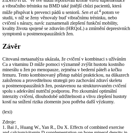
ElDeeb et al.
ve své studii reportovali kromě vlivu suplementace
a vibračního tréninku na BMD také jistější chůzi pacientů, která
4
může přispívat k prevenci pádů u seniorů.
Sen et al.
potom ve
studii, v níž se ženy věnovaly buď vibračnímu tréninku, nebo
cvičení s nárazy, navíc zaznamenali zlepšení funkční mobility,
kvality života spojené se zdravím (HRQoL) a zmírnění depresivních
symptomů u postmenopauzálních žen.
Závěr
Citovaná metaanalýza ukázala, že cvičení v kombinaci s užíváním
Ca a vitaminu D může pomoci významně zvýšit hustotu kostního
minerálu u žen po menopauze, zejména v bederní páteři a krčku
femuru. Tento kombinovaný přístup nabízí praktickou, na důkazech
založenou a proveditelnou strategii pro zachování zdraví skeletu
u postmenopauzálních žen, postavenou na strukturovaném cvičení
spolu s adekvátní nutriční podporou. Pro zkoumání optimální
intenzity cvičení, dlouhodobé udržitelnosti a vlivu zlepšení hustoty
kostí na snížení rizika zlomenin jsou potřeba další výzkumy.
(lexi)
Zdroje:
1. Bai J., Huang W., Yan R., Du X. Effects of combined exercise
and calcium/vitamin D supplementation on bone mineral density in