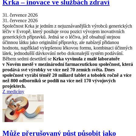
Krka –⁠ inovace ve službách zdraví
31. července 2026
31. července 2026
Společnost Krka je jedním z nejuznávanějších výrobců generických
léčiv v Evropě, který posiluje svou pozici vývojem inovativních
generických přípravků. Jedná se o léčiva, jež obsahují stejnou
účinnou látku jako originální přípravky, ale nabízejí přidanou
hodnotu, například vylepšenou lékovou formu, kombinaci účinných
látek, jednodušší dávkování nebo dokonalejší systém podávání.
Během sedmi desetiletí se
Krka vyvinula z malé laboratoře
v Novém mestě v mezinárodní farmaceutickou společnost, která
prodává své výrobky ve více než 70 zemích světa. Dnes
společnost vyrábí téměř 20 miliard tablet a tobolek ročně a více
než 800 odborníků se podílí na více než 170 vývojových
projektech.
Z medicíny
Může přerušovaný půst působit jako