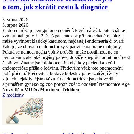
o tom, jak zkrátit cestu k diagnóze
3. srpna 2026
3. srpna 2026
Endometrióza je benigní onemocnění, které má však potenciál ke
vzniku malignity. U 2−3 % pacientek se při ponechaném nálezu
může vyvinout klasický karcinom, nejčastěji endometria či ovarií.
Fakt je, že chování endometriózy v pánvi je na hraně malignity.
Pokud se nemoci nechá volný průběh, může postihnout nejen
peritoneum, ale také orgány pánve, dokáže zneprůchodnit močovod
či střevo. Známé jsou dokonce případy, kdy pacientka kvůli
endometrióze přišla o ledvinu. Především však toto onemocnění
bolí, přičemž křečovité a bodavé bolesti v pánvi zatěžují ženy
v jejich nejaktivnějším věku. O endometrióze jsme hovořili
s primářem gynekologicko-porodnického oddělení Nemocnice Agel
Nový Jičín
MUDr. Martinem Trhlíkem
.
Z medicíny