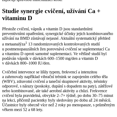
Studie synergie cvičení, užívání Ca +
vitaminu D
Přestože cvičení, vápník a vitamin D jsou standardními
preventivními opatřeními, synergické účinky jejich kombinovaného
užívání na BMD zůstávají nejasné. Aktuální systematický přehled
1
a metaanalýza
13 randomizovaných kontrolovaných studií
u postmenopauzálních žen porovnává cvičení se suplementací Ca
a vitaminu D oproti samotné suplementaci. Ve většině studií byl
podáván vápník v dávkách 600–1500 mg⁠/⁠den a vitamin D
v dávkách 800–1000 IU⁠/⁠den.
Cvičební intervence se lišily typem, frekvencí a intenzitou
a zahrnovaly například vibrační trénink se zapojením celého těla
(WBV), zdravotní cvičení a taneční skupinové aktivity, tréninky
odporové, s nárazy (poskoky, dupání s dopadem na paty), zátěžové
nebo kombinované, ale také aerobní aktivity a chůzi. Frekvence
cvičení byla pravidelná, obvykle 2–7× týdně, po dobu 30–75 minut
na lekci, přičemž pacientky byly sledovány po dobu až 24 měsíců.
Účastnice byly obecně více než 2 roky po menopauze, s průměrným
věkem mezi 52 a 68 lety.