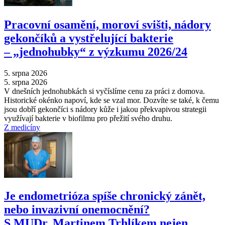
Pracovní osamění, moroví svišti, nádory
gekončíků a vystřelující bakterie
–⁠ „jednohubky“ z výzkumu 2026/24
5. srpna 2026
5. srpna 2026
V dnešních jednohubkách si vyčíslíme cenu za práci z domova.
Historické okénko napoví, kde se vzal mor. Dozvíte se také, k čemu
jsou dobří gekončíci s nádory kůže i jakou překvapivou strategii
využívají bakterie v biofilmu pro přežití svého druhu.
Z medicíny
Je endometrióza spíše chronický zánět,
nebo invazivní onemocnění?
S MUDr. Martinem Trhlíkem nejen