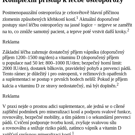
Postmenopauzální osteoporóza je celosvětově hlavní příčinou
1
zlomenin způsobených křehkostí kostí.
Aktuální doporučené
postupy staví léčbu osteoporózy na jasné logice −⁠ nejprve se zaměřit
2
na to, co zmůže samotný pacient, a teprve poté vrstvit další kroky.
Reklama
Základní léčba zahrnuje dostatečný příjem vápníku (doporučený
příjem 1200–1500 mg⁠/⁠den) a vitaminu D (doporučený příjem
u populace nad 50 let: 800–1000 IU⁠/⁠den; bezpečný horní limit:
2000 IU⁠/⁠den), dostatek bílkovin, pravidelný pohyb a prevenci pádů.
Tento rámec je důležitý i pro osteopenii, v režimových opatřeních
a suplementaci se postup v prvních bodech neliší: Pokud je příjem
2
kalcia a vitaminu D ze stravy nedostatečný, má být doplněn.
Reklama
V praxi nejde o prostou adici suplementace, ale jedná se o cílené
zajištění podmínek pro mineralizaci kostí a podporu svalové funkce,
rovnováhy, bezpečné mobility, a tím pádem i o sekundární prevenci
pádů. Cvičení podporuje tvorbu kostí, zvyšuje svalovou sílu
a rovnováhu a snižuje riziko pádů, zatímco vápník a vitamin D
1
zajišťují správnou mineralizaci kostí.