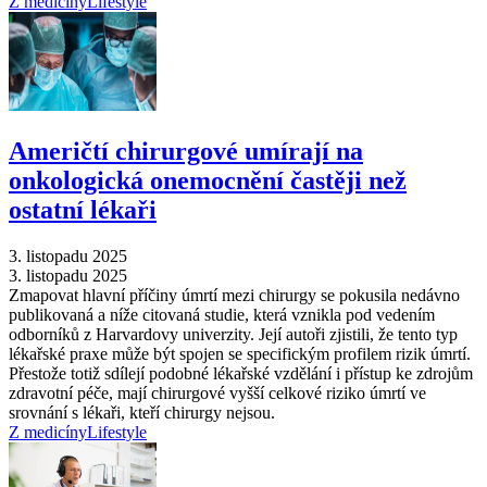
Z medicíny
Lifestyle
Američtí chirurgové umírají na
onkologická onemocnění častěji než
ostatní lékaři
3. listopadu 2025
3. listopadu 2025
Zmapovat hlavní příčiny úmrtí mezi chirurgy se pokusila nedávno
publikovaná a níže citovaná studie, která vznikla pod vedením
odborníků z Harvardovy univerzity. Její autoři zjistili, že tento typ
lékařské praxe může být spojen se specifickým profilem rizik úmrtí.
Přestože totiž sdílejí podobné lékařské vzdělání i přístup ke zdrojům
zdravotní péče, mají chirurgové vyšší celkové riziko úmrtí ve
srovnání s lékaři, kteří chirurgy nejsou.
Z medicíny
Lifestyle