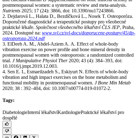
postmenopausal women: a systematic review and meta-analysis.
Nutrients
2025; 17 (24): 3866, doi: 10.3390/nu17243866.
2. Dejdarová L., Halata D., Bezdíčková L., Nosek T. Osteoporóza.
Doporučené diagnostické a terapeutické postupy pro všeobecné
praktické lékaře.
Společnost všeobecného lékařství ČLS JEP
, Praha,
2024. Dostupné na:
www.svl.cz/svl-docs/doporucene-postupy/45/dp-
osteoporoza-2024.pdf
3. ElDeeb A. M., Abdel-Aziem A. A. Effect of whole-body
vibration exercise on power profile and bone mineral density in
postmenopausal women with osteoporosis: a randomized controlled
trial.
J Manipulative Physiol Ther
2020; 43 (4): 384–393, doi:
10.1016/j.jmpt.2019.12.003.
4. Sen E. I., Esmaeilzadeh S., Eskiyurt N. Effects of whole-body
vibration and high impact exercises on the bone metabolism and
functional mobility in postmenopausal women.
J Bone Min Metab
2020; 38 : 392–404, doi: 10.1007/s00774-019-01072-2.
Tagy:
Diabetologie
Interní lékařství
Kardiologie
Praktické lékařství pro
dospělé