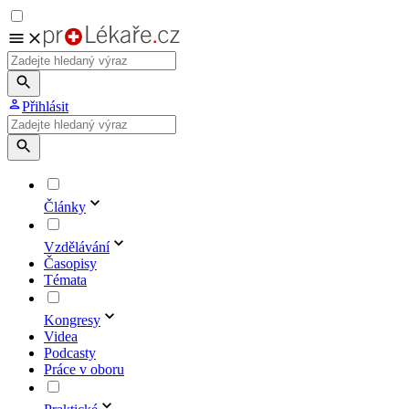
Přihlásit
Články
Vzdělávání
Časopisy
Témata
Kongresy
Videa
Podcasty
Práce v oboru