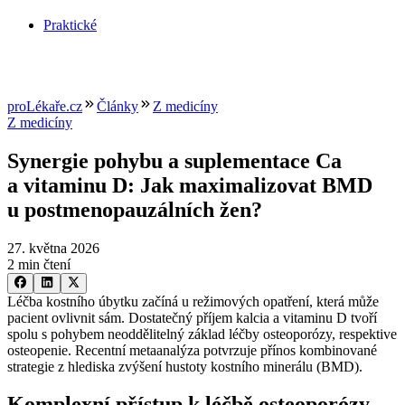
Praktické
proLékaře.cz
Články
Z medicíny
Z medicíny
Synergie pohybu a suplementace Ca
a vitaminu D: Jak maximalizovat BMD
u postmenopauzálních žen?
27. května 2026
2 min čtení
Léčba kostního úbytku začíná u režimových opatření, která může
pacient ovlivnit sám. Dostatečný příjem kalcia a vitaminu D tvoří
spolu s pohybem neoddělitelný základ léčby osteoporózy, respektive
osteopenie. Recentní metaanalýza potvrzuje přínos kombinované
strategie z hlediska zvýšení hustoty kostního minerálu (BMD).
Komplexní přístup k léčbě osteoporózy