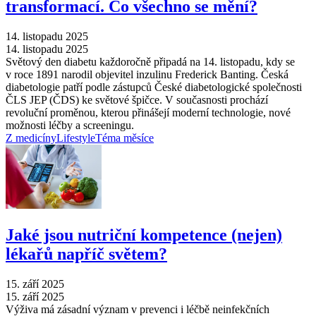
transformací. Co všechno se mění?
14. listopadu 2025
14. listopadu 2025
Světový den diabetu každoročně připadá na 14. listopadu, kdy se
v roce 1891 narodil objevitel inzulinu Frederick Banting. Česká
diabetologie patří podle zástupců České diabetologické společnosti
ČLS JEP (ČDS) ke světové špičce. V současnosti prochází
revoluční proměnou, kterou přinášejí moderní technologie, nové
možnosti léčby a screeningu.
Z medicíny
Lifestyle
Téma měsíce
Jaké jsou nutriční kompetence (nejen)
lékařů napříč světem?
15. září 2025
15. září 2025
Výživa má zásadní význam v prevenci i léčbě neinfekčních