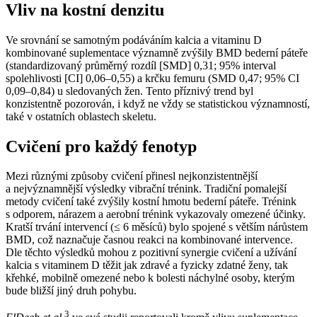
Vliv na kostní denzitu
Ve srovnání se samotným podáváním kalcia a vitaminu D
kombinované suplementace významně zvýšily BMD bederní páteře
(standardizovaný průměrný rozdíl [SMD] 0,31; 95% interval
spolehlivosti [CI] 0,06–0,55) a krčku femuru (SMD 0,47; 95% CI
0,09–0,84) u sledovaných žen. Tento příznivý trend byl
konzistentně pozorován, i když ne vždy se statistickou významností,
také v ostatních oblastech skeletu.
Cvičení pro každý fenotyp
Mezi různými způsoby cvičení přinesl nejkonzistentnější
a nejvýznamnější výsledky vibrační trénink. Tradiční pomalejší
metody cvičení také zvýšily kostní hmotu bederní páteře. Trénink
s odporem, nárazem a aerobní trénink vykazovaly omezené účinky.
Kratší trvání intervencí (≤ 6 měsíců) bylo spojené s větším nárůstem
BMD, což naznačuje časnou reakci na kombinované intervence.
Dle těchto výsledků mohou z pozitivní synergie cvičení a užívání
kalcia s vitaminem D těžit jak zdravé a fyzicky zdatné ženy, tak
křehké, mobilně omezené nebo k bolesti náchylné osoby, kterým
bude bližší jiný druh pohybu.
3