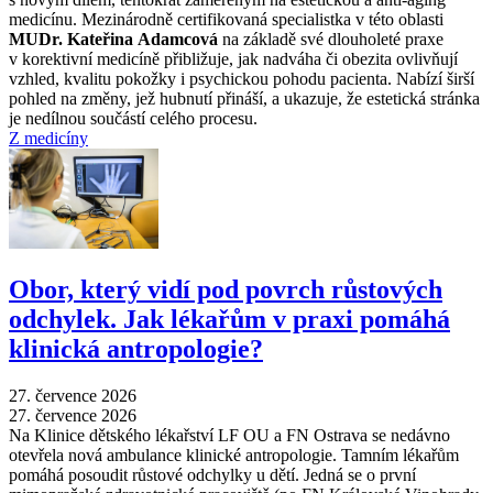
medicínu. Mezinárodně certifikovaná specialistka v této oblasti
MUDr. Kateřina Adamcová
na základě své dlouholeté praxe
v korektivní medicíně přibližuje, jak nadváha či obezita ovlivňují
vzhled, kvalitu pokožky i psychickou pohodu pacienta. Nabízí širší
pohled na změny, jež hubnutí přináší, a ukazuje, že estetická stránka
je nedílnou součástí celého procesu.
Z medicíny
Obor, který vidí pod povrch růstových
odchylek. Jak lékařům v praxi pomáhá
klinická antropologie?
27. července 2026
27. července 2026
Na Klinice dětského lékařství LF OU a FN Ostrava se nedávno
otevřela nová ambulance klinické antropologie. Tamním lékařům
pomáhá posoudit růstové odchylky u dětí. Jedná se o první