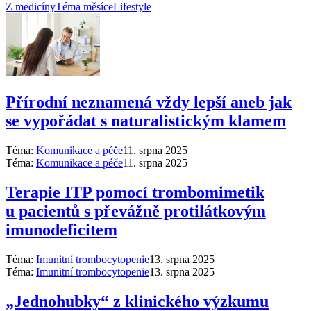
Z medicíny
Téma měsíce
Lifestyle
Přírodní neznamená vždy lepší aneb jak
se vypořádat s naturalistickým klamem
Téma:
Komunikace a péče
11. srpna 2025
Téma:
Komunikace a péče
11. srpna 2025
Terapie ITP pomocí trombomimetik
u pacientů s převážně protilátkovým
imunodeficitem
Téma:
Imunitní trombocytopenie
13. srpna 2025
Téma:
Imunitní trombocytopenie
13. srpna 2025
„Jednohubky“ z klinického výzkumu