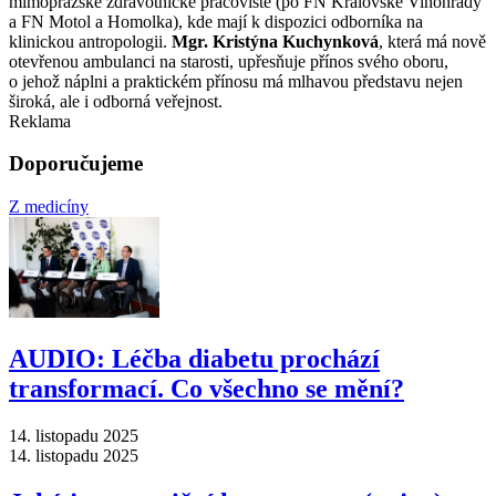
mimopražské zdravotnické pracoviště (po FN Královské Vinohrady
a FN Motol a Homolka), kde mají k dispozici odborníka na
klinickou antropologii.
Mgr. Kristýna Kuchynková
, která má nově
otevřenou ambulanci na starosti, upřesňuje přínos svého oboru,
o jehož náplni a praktickém přínosu má mlhavou představu nejen
široká, ale i odborná veřejnost.
Reklama
Doporučujeme
Z medicíny
AUDIO: Léčba diabetu prochází
transformací. Co všechno se mění?
14. listopadu 2025
14. listopadu 2025