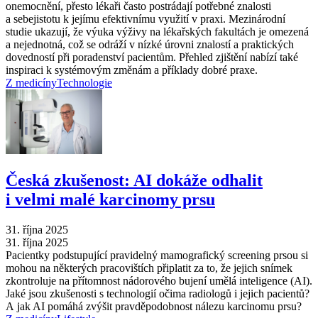
onemocnění, přesto lékaři často postrádají potřebné znalosti
a sebejistotu k jejímu efektivnímu využití v praxi. Mezinárodní
studie ukazují, že výuka výživy na lékařských fakultách je omezená
a nejednotná, což se odráží v nízké úrovni znalostí a praktických
dovedností při poradenství pacientům. Přehled zjištění nabízí také
inspiraci k systémovým změnám a příklady dobré praxe.
Z medicíny
Technologie
Česká zkušenost: AI dokáže odhalit
i velmi malé karcinomy prsu
31. října 2025
31. října 2025
Pacientky podstupující pravidelný mamografický screening prsou si
mohou na některých pracovištích připlatit za to, že jejich snímek
zkontroluje na přítomnost nádorového bujení umělá inteligence (AI).
Jaké jsou zkušenosti s technologií očima radiologů i jejich pacientů?
A jak AI pomáhá zvýšit pravděpodobnost nálezu karcinomu prsu?