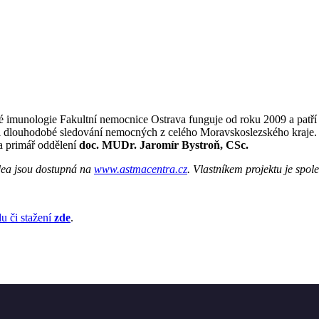
ké imunologie Fakultní nemocnice Ostrava funguje od roku 2009 a patří 
i dlouhodobé sledování nemocných z celého Moravskoslezského kraje. Ve
 primář oddělení
doc. MUDr. Jaromír Bystroň, CSc.
dea jsou dostupná na
www.astmacentra.cz
. Vlastníkem projektu je spo
u či stažení
zde
.