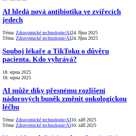
AI hledá nová antibiotika ve zvířecích
jedech
Téma:
Zdravotnické technologie/AI
24. října 2025
Téma:
Zdravotnické technologie/AI
24. října 2025
Souboj lékaře a TikToku o důvěru
pacienta. Kdo vyhrává?
18. srpna 2025
18. srpna 2025
AI může díky přesnému rozlišení
nádorových buněk změnit onkologickou
léčbu
Téma:
Zdravotnické technologie/AI
10. září 2025
Téma:
Zdravotnické technologie/AI
10. září 2025