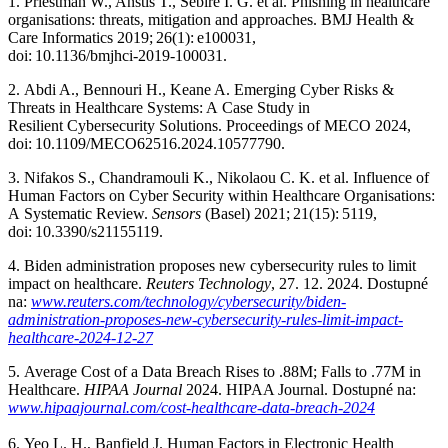
1. Priestman W., Anstis T., Sebire I. G. et al. Phishing in healthcare
organisations: threats, mitigation and approaches. BMJ Health &
Care Informatics 2019; 26(1): e100031,
doi: 10.1136/bmjhci‑2019‑100031.
2. Abdi A., Bennouri H., Keane A. Emerging Cyber Risks &
Threats in Healthcare Systems: A Case Study in
Resilient Cybersecurity Solutions. Proceedings of MECO 2024,
doi: 10.1109/MECO62516.2024.10577790.
3. Nifakos S., Chandramouli K., Nikolaou C. K. et al. Influence of
Human Factors on Cyber Security within Healthcare Organisations:
A Systematic Review.
Sensors
(Basel) 2021; 21(15): 5119,
doi: 10.3390/s21155119.
4. Biden administration proposes new cybersecurity rules to limit
impact on healthcare.
Reuters Technology
, 27. 12. 2024. Dostupné
na:
www.reuters.com/technology/cybersecurity/biden-
administration-proposes-new-cybersecurity-rules-limit-impact-
healthcare-2024-12-27
5. Average Cost of a Data Breach Rises to .88M; Falls to .77M in
Healthcare.
HIPAA Journal
2024. HIPAA Journal. Dostupné na:
www.hipaajournal.com/cost-healthcare-data-breach-2024
6. Yeo L. H., Banfield J. Human Factors in Electronic Health