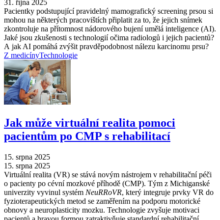
31. října 2025
Pacientky podstupující pravidelný mamografický screening prsou si
mohou na některých pracovištích připlatit za to, že jejich snímek
zkontroluje na přítomnost nádorového bujení umělá inteligence (AI).
Jaké jsou zkušenosti s technologií očima radiologů i jejich pacientů?
A jak AI pomáhá zvýšit pravděpodobnost nálezu karcinomu prsu?
Z medicíny
Technologie
Jak může virtuální realita pomoci
pacientům po CMP s rehabilitací
15. srpna 2025
15. srpna 2025
Virtuální realita (VR) se stává novým nástrojem v rehabilitační péči
o pacienty po cévní mozkové příhodě (CMP). Tým z Michiganské
univerzity vyvinul systém
NeuRRoVR
, který integruje prvky VR do
fyzioterapeutických metod se zaměřením na podporu motorické
obnovy a neuroplasticity mozku. Technologie zvyšuje motivaci
pacientů a hravou formou zatraktivňuje standardní rehabilitační