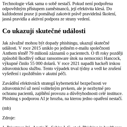
Technologie však sama o sobě nestačí. Pokud není podpořena
odpovědným přístupem zaměstnanců, její efektivita klesá. Do
každodenní praxe ji pomáhají zakotvit právě pravidelná školení,
jasná pravidla a aktivní podpora ze strany vedení.
Co ukazují skutečné události
Jak závažné mohou být dopady phishingu, ukazují skutečné
události. V roce 2015 uniklo po jediném e-mailu společnosti
Anthem téměř 79 milionů záznamů o pacientech. O tři roky později
způsobil škodlivý odkaz ransomware útok na nemocnici Hancock,
výkupné činilo 55 000 dolarů. V roce 2021 napadli hackeři irskou
zdravotnickou službu. Tento výpadek trval týdny a vedl ke zrušení
vyšetření i zpožděním v akutní péči.
Zavádění efektivních strategií kybernetické bezpečnosti ve
zdravotnictví už není volitelným prvkem, ale je nezbytné pro
ochranu pacientů, zajištění provozu a důvěryhodnosti celé instituce.
Phishing s podporou AI je hrozba, na kterou jedno opatření nestačí.
(mb)
Zdroje: