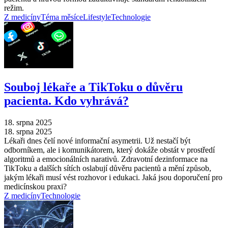
režim.
Z medicíny
Téma měsíce
Lifestyle
Technologie
Souboj lékaře a TikToku o důvěru
pacienta. Kdo vyhrává?
18. srpna 2025
18. srpna 2025
Lékaři dnes čelí nové informační asymetrii. Už nestačí být
odborníkem, ale i komunikátorem, který dokáže obstát v prostředí
algoritmů a emocionálních narativů. Zdravotní dezinformace na
TikToku a dalších sítích oslabují důvěru pacientů a mění způsob,
jakým lékaři musí vést rozhovor i edukaci. Jaká jsou doporučení pro
medicínskou praxi?
Z medicíny
Technologie