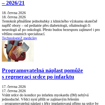
–⁠ 2026/21
18. června 2026
18. června 2026
Tentokrát přinášíme jednohubky z klinického výzkumu skutečně
napříč obory –⁠ od pediatrie přes diabetologii, oftalmologii či
neurologii až po onkologii. Přesto budou bezesporu zajímavé i pro
většinu ostatních specializací.
Technologie
Z medicíny
Programovatelná náplast pomůže
s regenerací srdce po infarktu
17. června 2026
17. června 2026
Vrátit srdce do kondice po infarktu myokardu (IM) nebývá
jednoduché. Vědci nyní přišli se zajímavým řešením
–⁠ programovatelná náplast s léky implantovaná přímo na srdce by