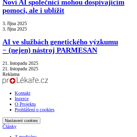
Noví AI společníci mohou dospívajícím
pomoci, ale i ublížit
3. října 2025
3. října 2025
AI ve službách genetického výzkumu
−⁠ (nejen) nástroj PARMESAN
21. listopadu 2025
21. listopadu 2025
Reklama
Kontakt
Inzerce
O Projektu
Prohlášení o cookies
Nastavení cookies
Články
Z medicíny