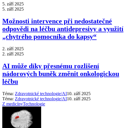
5. září 2025
5. září 2025
Možnosti intervence při nedostatečné
odpovědi na léčbu antidepresivy a využití
„chytrého pomocníka do kapsy“
2. září 2025
2. září 2025
AI může díky přesnému rozlišení
nádorových buněk změnit onkologickou
léčbu
Téma:
Zdravotnické technologie/AI
10. září 2025
Téma:
Zdravotnické technologie/AI
10. září 2025
Z medicíny
Technologie