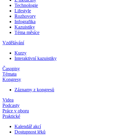
Technologie
Lifestyle
Rozhovory
Infografika
Kazuistiky
Téma měsíce
Vzdělávání
Kurzy
Interaktivní kazuistiky
Časopisy
Témata
Kongresy
Záznamy z kongresů
Videa
Podcasty
Práce v oboru
Praktické
Kalendář akcí
Dostupnost léků