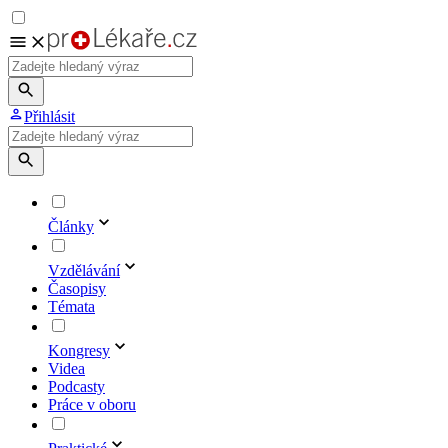
Přihlásit
Články
Vzdělávání
Časopisy
Témata
Kongresy
Videa
Podcasty
Práce v oboru