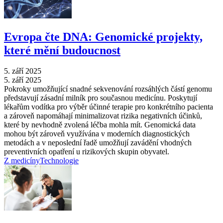
Evropa čte DNA: Genomické projekty,
které mění budoucnost
5. září 2025
5. září 2025
Pokroky umožňující snadné sekvenování rozsáhlých částí genomu
představují zásadní milník pro současnou medicínu. Poskytují
lékařům vodítka pro výběr účinné terapie pro konkrétního pacienta
a zároveň napomáhají minimalizovat rizika negativních účinků,
které by nevhodně zvolená léčba mohla mít. Genomická data
mohou být zároveň využívána v moderních diagnostických
metodách a v neposlední řadě umožňují zavádění vhodných
preventivních opatření u rizikových skupin obyvatel.
Z medicíny
Technologie