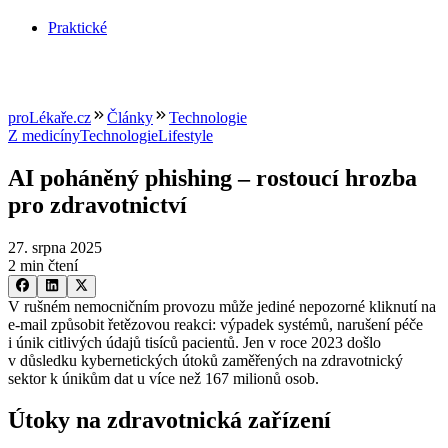
Praktické
proLékaře.cz
Články
Technologie
Z medicíny
Technologie
Lifestyle
AI poháněný phishing –⁠ rostoucí hrozba
pro zdravotnictví
27. srpna 2025
2 min čtení
V rušném nemocničním provozu může jediné nepozorné kliknutí na
e-mail způsobit řetězovou reakci: výpadek systémů, narušení péče
i únik citlivých údajů tisíců pacientů. Jen v roce 2023 došlo
v důsledku kybernetických útoků zaměřených na zdravotnický
sektor k únikům dat u více než 167 milionů osob.
Útoky na zdravotnická zařízení