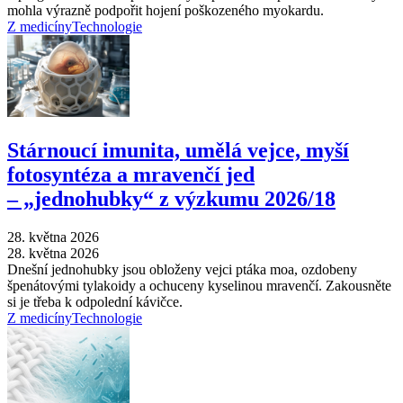
mohla výrazně podpořit hojení poškozeného myokardu.
Z medicíny
Technologie
Stárnoucí imunita, umělá vejce, myší
fotosyntéza a mravenčí jed
–⁠ „jednohubky“ z výzkumu 2026/18
28. května 2026
28. května 2026
Dnešní jednohubky jsou obloženy vejci ptáka moa, ozdobeny
špenátovými tylakoidy a ochuceny kyselinou mravenčí. Zakousněte
si je třeba k odpolední kávičce.
Z medicíny
Technologie