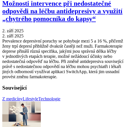
Možnosti intervence při nedostatečné
odpovědi na léčbu antidepresivy a využití
„chytrého pomocníka do kapsy“
2. září 2025
2. září 2025
Prevalence depresivní poruchy se pohybuje mezi 5 a 16 %, přičemž
ženy trpí depresí přibližně dvakrát častěji než muži. Farmakoterapie
deprese přináší různá specifika, jakými jsou správná délka léčby
v jednotlivých etapách terapie, možné nežádoucí účinky nebo
nedostatečná odpověď na léčbu. Při změně antidepresiva související
právě s nedostatečnou odpovědí na léčbu mohou psychiatři i lékaři
jiných odborností využívat aplikaci SwitchApp, která jim usnadní
provést změnu farmakoterapie.
Související
Z medicíny
Lifestyle
Technologie