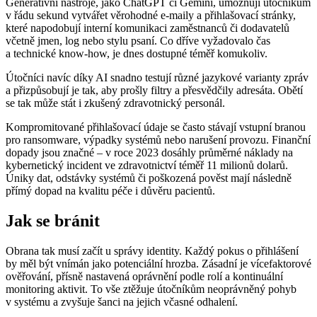
Generativní nástroje, jako ChatGPT či Gemini, umožňují útočníkům
v řádu sekund vytvářet věrohodné e-maily a přihlašovací stránky,
které napodobují interní komunikaci zaměstnanců či dodavatelů
včetně jmen, log nebo stylu psaní. Co dříve vyžadovalo čas
a technické know-how, je dnes dostupné téměř komukoliv.
Útočníci navíc díky AI snadno testují různé jazykové varianty zpráv
a přizpůsobují je tak, aby prošly filtry a přesvědčily adresáta. Obětí
se tak může stát i zkušený zdravotnický personál.
Kompromitované přihlašovací údaje se často stávají vstupní branou
pro ransomware, výpadky systémů nebo narušení provozu. Finanční
dopady jsou značné –⁠ v roce 2023 dosáhly průměrné náklady na
kybernetický incident ve zdravotnictví téměř 11 milionů dolarů.
Úniky dat, odstávky systémů či poškozená pověst mají následně
přímý dopad na kvalitu péče i důvěru pacientů.
Jak se bránit
Obrana tak musí začít u správy identity. Každý pokus o přihlášení
by měl být vnímán jako potenciální hrozba. Zásadní je vícefaktorové
ověřování, přísně nastavená oprávnění podle rolí a kontinuální
monitoring aktivit. To vše ztěžuje útočníkům neoprávněný pohyb
v systému a zvyšuje šanci na jejich včasné odhalení.