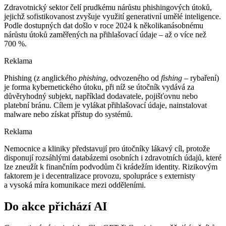
Zdravotnický sektor čelí prudkému nárůstu phishingových útoků,
jejichž sofistikovanost zvyšuje využití generativní umělé inteligence.
Podle dostupných dat došlo v roce 2024 k několikanásobnému
nárůstu útoků zaměřených na přihlašovací údaje –⁠ až o více než
700 %.
Reklama
Phishing (z anglického
phishing
, odvozeného od
fishing
–⁠ rybaření)
je forma kybernetického útoku, při níž se útočník vydává za
důvěryhodný subjekt, například dodavatele, pojišťovnu nebo
platební bránu. Cílem je vylákat přihlašovací údaje, nainstalovat
malware nebo získat přístup do systémů.
Reklama
Nemocnice a kliniky představují pro útočníky lákavý cíl, protože
disponují rozsáhlými databázemi osobních i zdravotních údajů, které
lze zneužít k finančním podvodům či krádežím identity. Rizikovým
faktorem je i decentralizace provozu, spolupráce s externisty
a vysoká míra komunikace mezi odděleními.
Do akce přichází AI