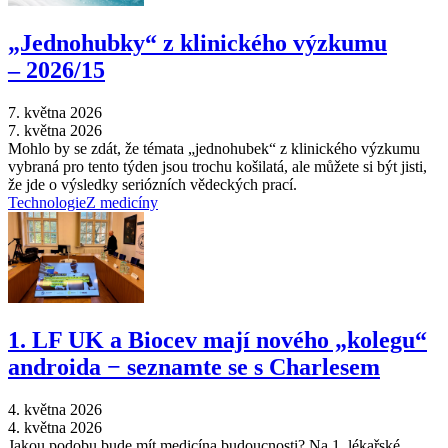
„Jednohubky“ z klinického výzkumu
–⁠ 2026/15
7. května 2026
7. května 2026
Mohlo by se zdát, že témata „jednohubek“ z klinického výzkumu
vybraná pro tento týden jsou trochu košilatá, ale můžete si být jisti,
že jde o výsledky seriózních vědeckých prací.
Technologie
Z medicíny
1. LF UK a Biocev mají nového „kolegu“
androida −⁠ seznamte se s Charlesem
4. května 2026
4. května 2026
Jakou podobu bude mít medicína budoucnosti? Na 1. lékařské