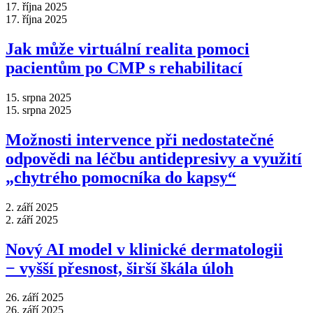
17. října 2025
17. října 2025
Jak může virtuální realita pomoci
pacientům po CMP s rehabilitací
15. srpna 2025
15. srpna 2025
Možnosti intervence při nedostatečné
odpovědi na léčbu antidepresivy a využití
„chytrého pomocníka do kapsy“
2. září 2025
2. září 2025
Nový AI model v klinické dermatologii
−⁠ vyšší přesnost, širší škála úloh
26. září 2025
26. září 2025