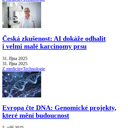
Česká zkušenost: AI dokáže odhalit
i velmi malé karcinomy prsu
31. října 2025
31. října 2025
Z medicíny
Technologie
Evropa čte DNA: Genomické projekty,
které mění budoucnost
5. září 2025