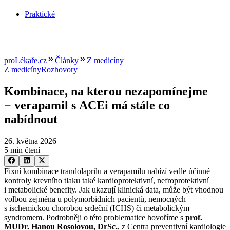
Praktické
proLékaře.cz
Články
Z medicíny
Z medicíny
Rozhovory
Kombinace, na kterou nezapomínejme
−⁠ verapamil s ACEi má stále co
nabídnout
26. května 2026
5 min čtení
Fixní kombinace trandolaprilu a verapamilu nabízí vedle účinné
kontroly krevního tlaku také kardioprotektivní, nefroprotektivní
i metabolické benefity. Jak ukazují klinická data, může být vhodnou
volbou zejména u polymorbidních pacientů, nemocných
s ischemickou chorobou srdeční (ICHS) či metabolickým
syndromem. Podrobněji o této problematice hovoříme s
prof.
MUDr. Hanou Rosolovou, DrSc.
, z Centra preventivní kardiologie