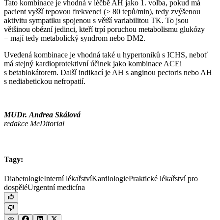
Tato kombinace je vhodná v léčbě AH jako 1. volba, pokud má
pacient vyšší tepovou frekvenci (> 80 tepů⁠/⁠min), tedy zvýšenou
aktivitu sympatiku spojenou s větší variabilitou TK. To jsou
většinou obézní jedinci, kteří trpí poruchou metabolismu glukózy
−⁠ mají tedy metabolický syndrom nebo DM2.
Uvedená kombinace je vhodná také u hypertoniků s ICHS, neboť
má stejný kardioprotektivní účinek jako kombinace ACEi
s betablokátorem. Další indikací je AH s anginou pectoris nebo AH
s nediabetickou nefropatií.
MUDr. Andrea Skálová
redakce MeDitorial
Tagy:
Diabetologie
Interní lékařství
Kardiologie
Praktické lékařství pro
dospělé
Urgentní medicína