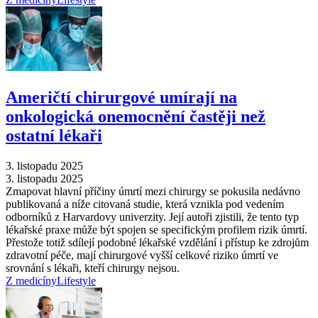
Američtí chirurgové umírají na
onkologická onemocnění častěji než
ostatní lékaři
3. listopadu 2025
3. listopadu 2025
Zmapovat hlavní příčiny úmrtí mezi chirurgy se pokusila nedávno
publikovaná a níže citovaná studie, která vznikla pod vedením
odborníků z Harvardovy univerzity. Její autoři zjistili, že tento typ
lékařské praxe může být spojen se specifickým profilem rizik úmrtí.
Přestože totiž sdílejí podobné lékařské vzdělání i přístup ke zdrojům
zdravotní péče, mají chirurgové vyšší celkové riziko úmrtí ve
srovnání s lékaři, kteří chirurgy nejsou.
Z medicíny
Lifestyle