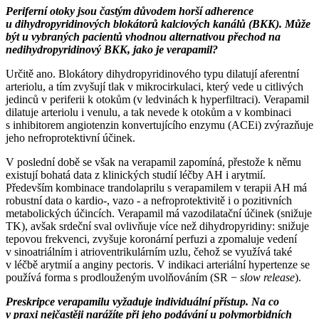
Periferní otoky jsou častým důvodem horší adherence
u dihydropyridinových blokátorů kalciových kanálů (BKK). Může
být u vybraných pacientů vhodnou alternativou přechod na
nedihydropyridinový BKK, jako je verapamil?
Určitě ano. Blokátory dihydropyridinového typu dilatují aferentní
arteriolu, a tím zvyšují tlak v mikrocirkulaci, který vede u citlivých
jedinců v periferii k otokům (v ledvinách k hyperfiltraci). Verapamil
dilatuje arteriolu i venulu, a tak nevede k otokům a v kombinaci
s inhibitorem angiotenzin konvertujícího enzymu (ACEi) zvýrazňuje
jeho nefroprotektivní účinek.
V poslední době se však na verapamil zapomíná, přestože k němu
existují bohatá data z klinických studií léčby AH i arytmií.
Především kombinace trandolaprilu s verapamilem v terapii AH má
robustní data o kardio-, vazo -⁠ a nefroprotektivitě i o pozitivních
metabolických účincích. Verapamil má vazodilatační účinek (snižuje
TK), avšak srdeční sval ovlivňuje více než dihydropyridiny: snižuje
tepovou frekvenci, zvyšuje koronární perfuzi a zpomaluje vedení
v sinoatriálním i atrioventrikulárním uzlu, čehož se využívá také
v léčbě arytmií a anginy pectoris. V indikaci arteriální hypertenze se
používá forma s prodlouženým uvolňováním (SR −⁠
slow release
).
Preskripce verapamilu vyžaduje individuální přístup. Na co
v praxi nejčastěji narážíte při jeho podávání u polymorbidních