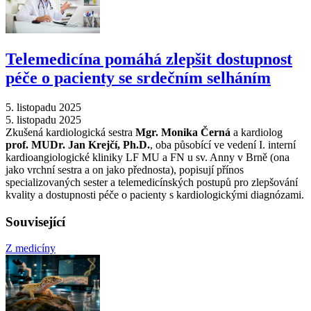
Telemedicína pomáhá zlepšit dostupnost
péče o pacienty se srdečním selháním
5. listopadu 2025
5. listopadu 2025
Zkušená kardiologická sestra
Mgr. Monika Černá
a kardiolog
prof. MUDr. Jan Krejčí, Ph.D.
, oba působící ve vedení I. interní
kardioangiologické kliniky LF MU a FN u sv. Anny v Brně (ona
jako vrchní sestra a on jako přednosta), popisují přínos
specializovaných sester a telemedicínských postupů pro zlepšování
kvality a dostupnosti péče o pacienty s kardiologickými diagnózami.
Související
Z medicíny