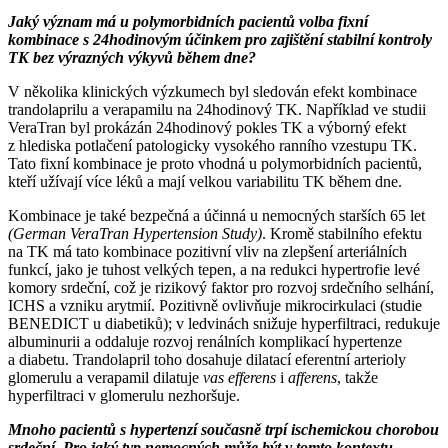
Jaký význam má u polymorbidních pacientů volba fixní
kombinace s 24hodinovým účinkem pro zajištění stabilní kontroly
TK bez výrazných výkyvů během dne?
V několika klinických výzkumech byl sledován efekt kombinace
trandolaprilu a verapamilu na 24hodinový TK. Například ve studii
VeraTran byl prokázán 24hodinový pokles TK a výborný efekt
z hlediska potlačení patologicky vysokého ranního vzestupu TK.
Tato fixní kombinace je proto vhodná u polymorbidních pacientů,
kteří užívají více léků a mají velkou variabilitu TK během dne.
Kombinace je také bezpečná a účinná u nemocných starších 65 let
(German VeraTran Hypertension Study)
. Kromě stabilního efektu
na TK má tato kombinace pozitivní vliv na zlepšení arteriálních
funkcí, jako je tuhost velkých tepen, a na redukci hypertrofie levé
komory srdeční, což je rizikový faktor pro rozvoj srdečního selhání,
ICHS a vzniku arytmií. Pozitivně ovlivňuje mikrocirkulaci (studie
BENEDICT u diabetiků); v ledvinách snižuje hyperfiltraci, redukuje
albuminurii a oddaluje rozvoj renálních komplikací hypertenze
a diabetu. Trandolapril toho dosahuje dilatací eferentní arterioly
glomerulu a verapamil dilatuje
vas efferens
i
afferens
, takže
hyperfiltraci v glomerulu nezhoršuje.
Mnoho pacientů s hypertenzí současně trpí ischemickou chorobou
srdeční. Pro jaký typ nemocných může být v tomto kontextu