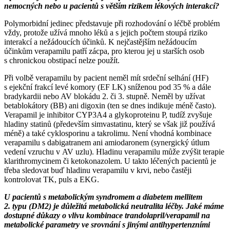
nemocných nebo u pacientů s větším rizikem lékových interakcí?
Polymorbidní jedinec představuje při rozhodování o léčbě problém
vždy, protože užívá mnoho léků a s jejich počtem stoupá riziko
interakcí a nežádoucích účinků. K nejčastějším nežádoucím
účinkům verapamilu patří zácpa, pro kterou jej u starších osob
s chronickou obstipací nelze použít.
Při volbě verapamilu by pacient neměl mít srdeční selhání (HF)
s ejekční frakcí levé komory (EF LK) sníženou pod 35 % a dále
bradykardii nebo AV blokádu 2. či 3. stupně. Neměl by užívat
betablokátory (BB) ani digoxin (ten se dnes indikuje méně často).
Verapamil je inhibitor CYP3A4 a glykoproteinu P, tudíž zvyšuje
hladiny statinů (především simvastatinu, který se však již používá
méně) a také cyklosporinu a takrolimu. Není vhodná kombinace
verapamilu s dabigatranem ani amiodaronem (synergický útlum
vedení vzruchu v AV uzlu). Hladinu verapamilu může zvýšit terapie
klarithromycinem či ketokonazolem. U takto léčených pacientů je
třeba sledovat buď hladinu verapamilu v krvi, nebo častěji
kontrolovat TK, puls a EKG.
U pacientů s metabolickým syndromem a diabetem mellitem
2. typu (DM2) je důležitá metabolická neutralita léčby. Jaké máme
dostupné důkazy o vlivu kombinace trandolapril/verapamil na
metabolické parametry ve srovnání s jinými antihypertenzními