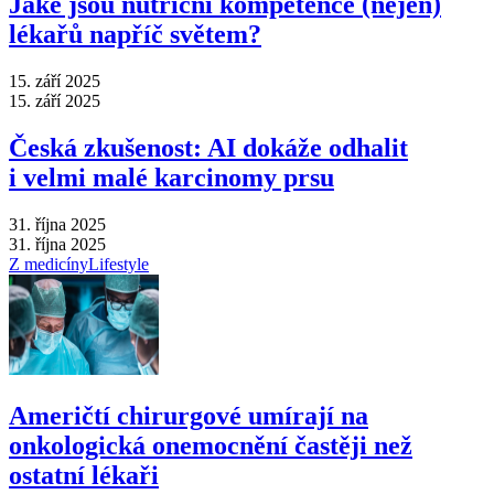
Jaké jsou nutriční kompetence (nejen)
lékařů napříč světem?
15. září 2025
15. září 2025
Česká zkušenost: AI dokáže odhalit
i velmi malé karcinomy prsu
31. října 2025
31. října 2025
Z medicíny
Lifestyle
Američtí chirurgové umírají na
onkologická onemocnění častěji než
ostatní lékaři