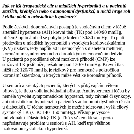
Jak se liší terapeutické cíle u mladších hypertoniků a u pacientů
starších, křehkých nebo s autonomní dysfunkcí, u nichž hraje roli
i riziko pádů a ortostatické hypotenze?
Podle českých doporučených postupů je společným cílem v léčbě
arteriální hypertenze (AH) krevní tlak (TK) pod 140/90 mmHg,
přičemž optimální cíl se pohybuje kolem 130/80 mmHg. To platí
především u mladších hypertoniků s vysokým kardiovaskulárním
(KV) rizikem, tedy například u nemocných s diabetem mellitem,
koronárním syndromem nebo chronickým onemocněním ledvin.
U pacientů po prodělané cévní mozkové příhodě (CMP) lze
snižovat TK ještě níže, avšak ne pod 120/70 mmHg. Krevní tlak
nižší než 120/70 mmHg je rizikový pro nemocné s pokročilou
koronární sklerózou, u kterých může vést ke koronární příhodě.
U seniorů a křehkých pacientů, kterých s přibývajícím věkem
přibývá, je třeba volit individuální přístup. Antihypertenzní léčba by
neměla vyvolat symptomatickou hypotenzi, tedy závratě či synkopy,
ani ortostatickou hypotenzi u pacientů s autonomní dysfunkcí (často
u diabetiků). U těchto nemocných je možné tolerovat i vyšší cílový
systolický TK (sTK: 140–150 mmHg). Přístup je vysoce
individuální. Diastolický TK (dTK) s věkem klesá, a proto
nepředstavuje problém u seniorů s AH, kteří trpí většinou
izolovanou systolickou hypertenzí.