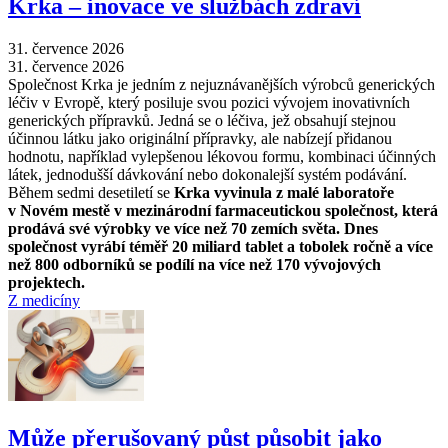
Krka –⁠ inovace ve službách zdraví
31. července 2026
31. července 2026
Společnost Krka je jedním z nejuznávanějších výrobců generických
léčiv v Evropě, který posiluje svou pozici vývojem inovativních
generických přípravků. Jedná se o léčiva, jež obsahují stejnou
účinnou látku jako originální přípravky, ale nabízejí přidanou
hodnotu, například vylepšenou lékovou formu, kombinaci účinných
látek, jednodušší dávkování nebo dokonalejší systém podávání.
Během sedmi desetiletí se
Krka vyvinula z malé laboratoře
v Novém mestě v mezinárodní farmaceutickou společnost, která
prodává své výrobky ve více než 70 zemích světa. Dnes
společnost vyrábí téměř 20 miliard tablet a tobolek ročně a více
než 800 odborníků se podílí na více než 170 vývojových
projektech.
Z medicíny
Může přerušovaný půst působit jako