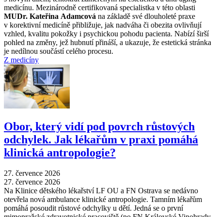
medicínu. Mezinárodně certifikovaná specialistka v této oblasti
MUDr. Kateřina Adamcová
na základě své dlouholeté praxe
v korektivní medicíně přibližuje, jak nadváha či obezita ovlivňují
vzhled, kvalitu pokožky i psychickou pohodu pacienta. Nabízí širší
pohled na změny, jež hubnutí přináší, a ukazuje, že estetická stránka
je nedílnou součástí celého procesu.
Z medicíny
Obor, který vidí pod povrch růstových
odchylek. Jak lékařům v praxi pomáhá
klinická antropologie?
27. července 2026
27. července 2026
Na Klinice dětského lékařství LF OU a FN Ostrava se nedávno
otevřela nová ambulance klinické antropologie. Tamním lékařům
pomáhá posoudit růstové odchylky u dětí. Jedná se o první
mimopražské zdravotnické pracoviště (po FN Královské Vinohrady