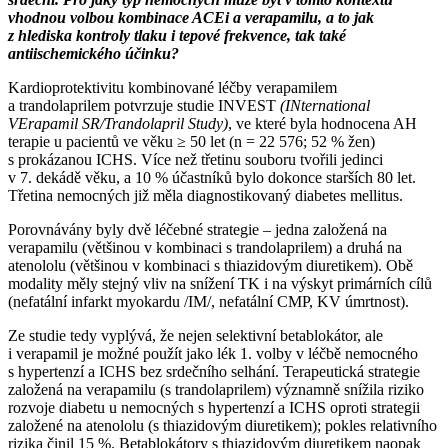
vhodnou volbou kombinace ACEi a verapamilu, a to jak
z hlediska kontroly tlaku i tepové frekvence, tak také
antiischemického účinku?
Kardioprotektivitu kombinované léčby verapamilem
a trandolaprilem potvrzuje studie INVEST
(INternational
VErapamil SR/Trandolapril Study)
, ve které byla hodnocena AH
terapie u pacientů ve věku ≥ 50 let (n = 22 576; 52 % žen)
s prokázanou ICHS. Více než třetinu souboru tvořili jedinci
v 7. dekádě věku, a 10 % účastníků bylo dokonce starších 80 let.
Třetina nemocných již měla diagnostikovaný diabetes mellitus.
Porovnávány byly dvě léčebné strategie –⁠ jedna založená na
verapamilu (většinou v kombinaci s trandolaprilem) a druhá na
atenololu (většinou v kombinaci s thiazidovým diuretikem). Obě
modality měly stejný vliv na snížení TK i na výskyt primárních cílů
(nefatální infarkt myokardu /IM/, nefatální CMP, KV úmrtnost).
Ze studie tedy vyplývá, že nejen selektivní betablokátor, ale
i verapamil je možné použít jako lék 1. volby v léčbě nemocného
s hypertenzí a ICHS bez srdečního selhání. Terapeutická strategie
založená na verapamilu (s trandolaprilem) významně snížila riziko
rozvoje diabetu u nemocných s hypertenzí a ICHS oproti strategii
založené na atenololu (s thiazidovým diuretikem); pokles relativního
rizika činil 15 %. Betablokátory s thiazidovým diuretikem naopak