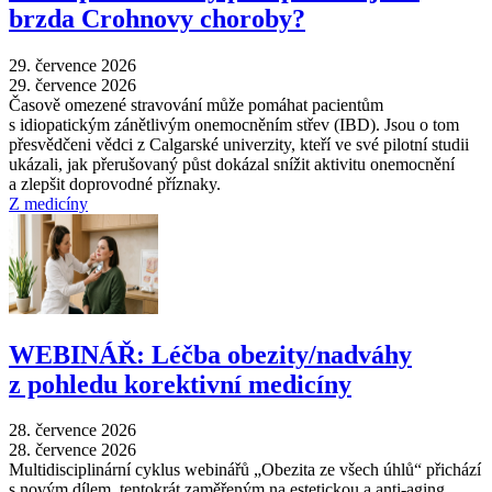
brzda Crohnovy choroby?
29. července 2026
29. července 2026
Časově omezené stravování může pomáhat pacientům
s idiopatickým zánětlivým onemocněním střev (IBD). Jsou o tom
přesvědčeni vědci z Calgarské univerzity, kteří ve své pilotní studii
ukázali, jak přerušovaný půst dokázal snížit aktivitu onemocnění
a zlepšit doprovodné příznaky.
Z medicíny
WEBINÁŘ: Léčba obezity/nadváhy
z pohledu korektivní medicíny
28. července 2026
28. července 2026
Multidisciplinární cyklus webinářů „Obezita ze všech úhlů“ přichází
s novým dílem, tentokrát zaměřeným na estetickou a anti-aging