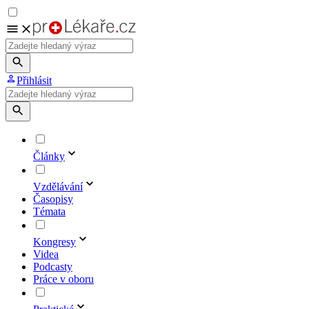
Přihlásit
Články
Vzdělávání
Časopisy
Témata
Kongresy
Videa
Podcasty
Práce v oboru