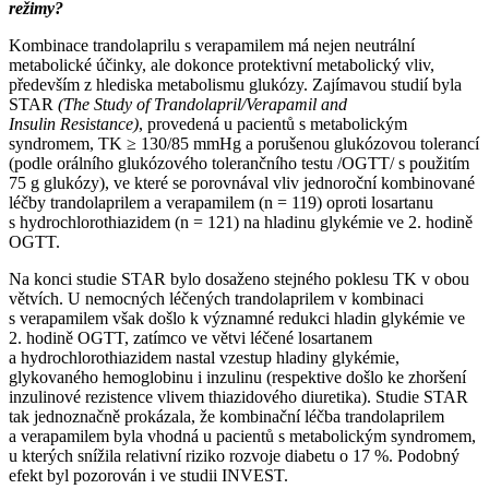
režimy?
Kombinace trandolaprilu s verapamilem má nejen neutrální
metabolické účinky, ale dokonce protektivní metabolický vliv,
především z hlediska metabolismu glukózy. Zajímavou studií byla
STAR
(The Study of Trandolapril/Verapamil and
Insulin Resistance)
, provedená u pacientů s metabolickým
syndromem, TK ≥ 130/85 mmHg a porušenou glukózovou tolerancí
(podle orálního glukózového tolerančního testu /OGTT/ s použitím
75 g glukózy), ve které se porovnával vliv jednoroční kombinované
léčby trandolaprilem a verapamilem (n = 119) oproti losartanu
s hydrochlorothiazidem (n = 121) na hladinu glykémie ve 2. hodině
OGTT.
Na konci studie STAR bylo dosaženo stejného poklesu TK v obou
větvích. U nemocných léčených trandolaprilem v kombinaci
s verapamilem však došlo k významné redukci hladin glykémie ve
2. hodině OGTT, zatímco ve větvi léčené losartanem
a hydrochlorothiazidem nastal vzestup hladiny glykémie,
glykovaného hemoglobinu i inzulinu (respektive došlo ke zhoršení
inzulinové rezistence vlivem thiazidového diuretika). Studie STAR
tak jednoznačně prokázala, že kombinační léčba trandolaprilem
a verapamilem byla vhodná u pacientů s metabolickým syndromem,
u kterých snížila relativní riziko rozvoje diabetu o 17 %. Podobný
efekt byl pozorován i ve studii INVEST.