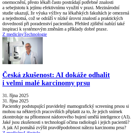
onemocnění, přesto lékaři často postrádají potřebné znalosti
a sebejistotu k jejímu efektivnímu využití v praxi. Mezinárodní
studie ukazují, že výuka výživy na lékařských fakultách je omezená
a nejednotná, což se odráží v nízké úrovni znalostí a praktických
dovedností při poradenství pacientům. Přehled zjištění nabízí také
inspiraci k systémovým změnám a příklady dobré praxe.
Z medicíny
Technologie
Česká zkušenost: AI dokáže odhalit
i velmi malé karcinomy prsu
31. října 2025
31. října 2025
Pacientky podstupující pravidelný mamografický screening prsou si
mohou na některých pracovištích připlatit za to, že jejich snímek
zkontroluje na přítomnost nádorového bujení umělá inteligence (AI).
Jaké jsou zkušenosti s technologií očima radiologů i jejich pacientů?
A jak AI pomáhá zvýšit pravděpodobnost nálezu karcinomu prsu?
Z medicíny
Lifestyle