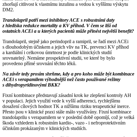
zhoršují citlivost k vlastnímu inzulinu a vedou k vyššímu výskytu
DM2.
Trandolapril patří mezi inhibitory ACE s robustními daty
z hlediska redukce mortality a KV příhod. V čem se liší od
ostatních ACEi a u kterých pacientů může přinést největší benefit?
Trandolapril, stejně jako perindopril a ramipril, se řadí mezi ACEi
s dlouhodobým účinkem a jejich vliv na TK, prevenci KV příhod
a kardiální i celkovou úmrtnost je podle klinických studií
srovnatelný. Nemáme prospektivní studii, ve které by bylo
provedeno přímé srovnání těchto léků.
Na závěr tedy prosím shrňme, kdy a pro koho může být kombinace
ACEi s verapamilem výhodnější než často používané režimy
s dihydropyridinovými BKK?
Fixní kombinace představují zásadní krok ke zlepšení kontroly AH
v populaci. Jejich využití vede k vyšší adherenci, rychlejšímu
dosažení cílových hodnot TK a nižšímu riziku terapeutické inerce.
Přesto jsou v klinické praxi stále málo využívány. Fixní kombinace
trandolaprilu s verapamilem se v poslední době opomíjí, což je velká
škoda vzhledem k robustním kardio-, vazo -⁠ i nefroprotektivním
účinkům prokázaným v klinických studiích.