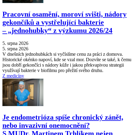
Pracovní osamění, moroví svišti, nádory
gekončíků a vystřelující bakterie
–⁠ „jednohubky“ z výzkumu 2026/24
5. srpna 2026
5. srpna 2026
V dnešních jednohubkách si vyčíslíme cenu za práci z domova.
Historické okénko napoví, kde se vzal mor. Dozvíte se také, k čemu
jsou dobří gekončíci s nádory kůže i jakou překvapivou strategii
využívají bakterie v biofilmu pro přežití svého druhu.
Z medicíny
Je endometrióza spíše chronický zánět,
nebo invazivní onemocnění?
S MUDr. Martinem Trhlíkem nejen