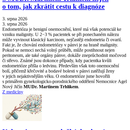
o tom, jak zkrátit cestu k diagnóze
3. srpna 2026
3. srpna 2026
Endometrióza je benigní onemocnění, které má však potenciál ke
vzniku malignity. U 2−3 % pacientek se při ponechaném nálezu
může vyvinout klasický karcinom, nejčastěji endometria či ovarií.
Fakt je, že chování endometriózy v pánvi je na hraně malignity.
Pokud se nemoci nechá volný průběh, může postihnout nejen
peritoneum, ale také orgány pánve, dokáže zneprůchodnit močovod
či střevo. Známé jsou dokonce případy, kdy pacientka kvůli
endometrióze přišla o ledvinu. Především však toto onemocnění
bolí, přičemž křečovité a bodavé bolesti v pánvi zatěžují ženy
v jejich nejaktivnějším věku. O endometrióze jsme hovořili
s primářem gynekologicko-porodnického oddělení Nemocnice Agel
Nový Jičín
MUDr. Martinem Trhlíkem
.
Z medicíny