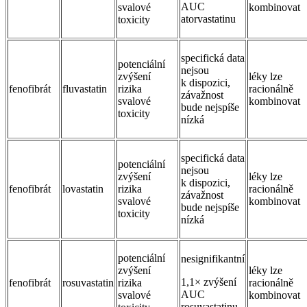
AUC
svalové
kombinovat
atorvastatinu
toxicity
specifická data
potenciální
nejsou
zvýšení
léky lze
k dispozici,
fenofibrát
fluvastatin
rizika
racionálně
závažnost
svalové
kombinovat
bude nejspíše
toxicity
nízká
specifická data
potenciální
nejsou
zvýšení
léky lze
k dispozici,
fenofibrát
lovastatin
rizika
racionálně
závažnost
svalové
kombinovat
bude nejspíše
toxicity
nízká
potenciální
nesignifikantní
zvýšení
léky lze
1,1× zvýšení
fenofibrát
rosuvastatin
rizika
racionálně
AUC
svalové
kombinovat
rosuvastatinu