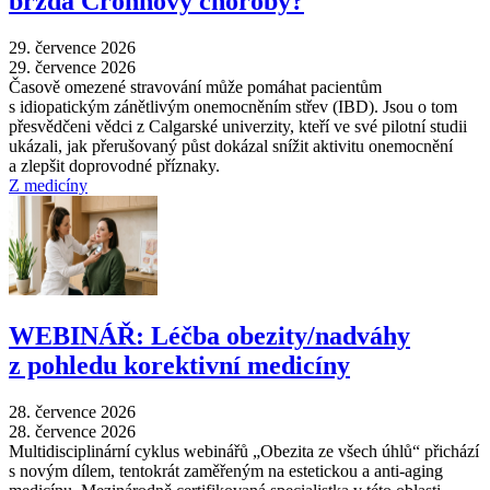
brzda Crohnovy choroby?
29. července 2026
29. července 2026
Časově omezené stravování může pomáhat pacientům
s idiopatickým zánětlivým onemocněním střev (IBD). Jsou o tom
přesvědčeni vědci z Calgarské univerzity, kteří ve své pilotní studii
ukázali, jak přerušovaný půst dokázal snížit aktivitu onemocnění
a zlepšit doprovodné příznaky.
Z medicíny
WEBINÁŘ: Léčba obezity/nadváhy
z pohledu korektivní medicíny
28. července 2026
28. července 2026
Multidisciplinární cyklus webinářů „Obezita ze všech úhlů“ přichází
s novým dílem, tentokrát zaměřeným na estetickou a anti-aging