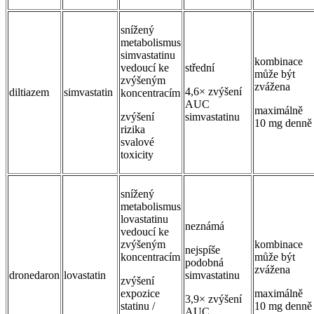
snížený
metabolismus
simvastatinu
kombinace
vedoucí ke
střední
může být
zvýšeným
zvážena
4,6× zvýšení
diltiazem
simvastatin
koncentracím
AUC
maximálně
zvýšení
simvastatinu
10 mg denně
rizika
svalové
toxicity
snížený
metabolismus
lovastatinu
neznámá
vedoucí ke
zvýšeným
kombinace
nejspíše
koncentracím
může být
podobná
zvážena
dronedaron
lovastatin
simvastatinu
zvýšení
expozice
maximálně
3,9× zvýšení
statinu /
10 mg denně
AUC