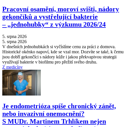
Pracovní osamění, moroví svišti, nádory
gekončíků a vystřelující bakterie
–⁠ „jednohubky“ z výzkumu 2026/24
5. srpna 2026
5. srpna 2026
V dnešních jednohubkách si vyčíslíme cenu za práci z domova.
Historické okénko napoví, kde se vzal mor. Dozvíte se také, k čemu
jsou dobří gekončíci s nádory kůže i jakou překvapivou strategii
využívají bakterie v biofilmu pro přežití svého druhu.
Z medicíny
Je endometrióza spíše chronický zánět,
nebo invazivní onemocnění?
S MUDr. Martinem Trhlíkem nejen