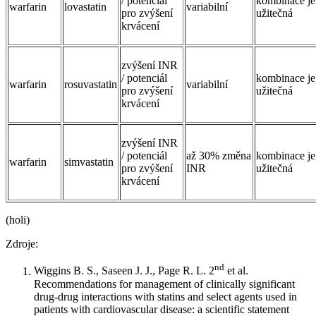
/ potenciál
kombinace je
warfarin
lovastatin
variabilní
pro zvýšení
užitečná
krvácení
zvýšení INR
/ potenciál
kombinace je
warfarin
rosuvastatin
variabilní
pro zvýšení
užitečná
krvácení
zvýšení INR
/ potenciál
až 30% změna
kombinace je
warfarin
simvastatin
pro zvýšení
INR
užitečná
krvácení
(holi)
Zdroje:
nd
Wiggins B. S., Saseen J. J., Page R. L. 2
et al.
Recommendations for management of clinically significant
drug-drug interactions with statins and select agents used in
patients with cardiovascular disease: a scientific statement