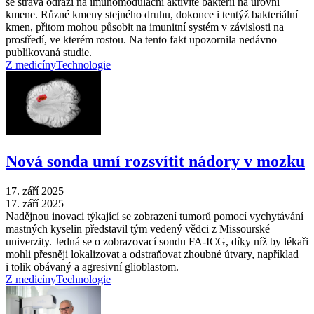
se strava odráží na imunomodulační aktivitě bakterií na úrovni
kmene. Různé kmeny stejného druhu, dokonce i tentýž bakteriální
kmen, přitom mohou působit na imunitní systém v závislosti na
prostředí, ve kterém rostou. Na tento fakt upozornila nedávno
publikovaná studie.
Z medicíny
Technologie
Nová sonda umí rozsvítit nádory v mozku
17. září 2025
17. září 2025
Nadějnou inovaci týkající se zobrazení tumorů pomocí vychytávání
mastných kyselin představil tým vedený vědci z Missourské
univerzity. Jedná se o zobrazovací sondu FA-ICG, díky níž by lékaři
mohli přesněji lokalizovat a odstraňovat zhoubné útvary, například
i tolik obávaný a agresivní glioblastom.
Z medicíny
Technologie