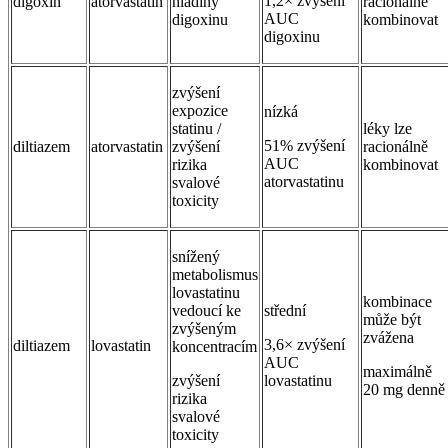
1,2× zvýšení
digoxin
atorvastatin
hladiny
racionálně
AUC
digoxinu
kombinovat
digoxinu
zvýšení
expozice
nízká
statinu /
léky lze
51% zvýšení
diltiazem
atorvastatin
zvýšení
racionálně
AUC
rizika
kombinovat
atorvastatinu
svalové
toxicity
snížený
metabolismus
lovastatinu
kombinace
vedoucí ke
střední
může být
zvýšeným
zvážena
3,6× zvýšení
diltiazem
lovastatin
koncentracím
AUC
maximálně
zvýšení
lovastatinu
20 mg denně
rizika
svalové
toxicity