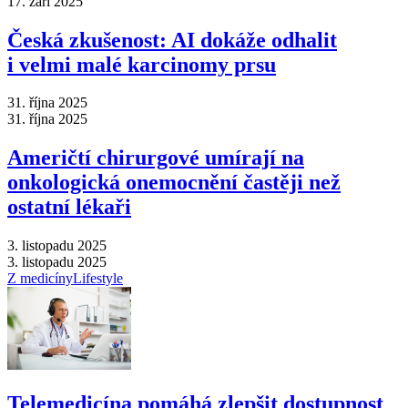
17. září 2025
Česká zkušenost: AI dokáže odhalit
i velmi malé karcinomy prsu
31. října 2025
31. října 2025
Američtí chirurgové umírají na
onkologická onemocnění častěji než
ostatní lékaři
3. listopadu 2025
3. listopadu 2025
Z medicíny
Lifestyle
Telemedicína pomáhá zlepšit dostupnost