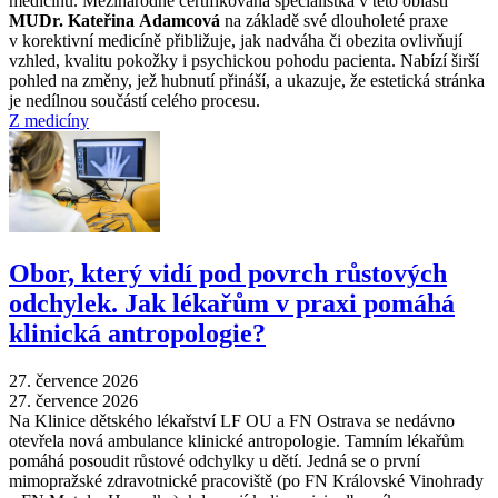
medicínu. Mezinárodně certifikovaná specialistka v této oblasti
MUDr. Kateřina Adamcová
na základě své dlouholeté praxe
v korektivní medicíně přibližuje, jak nadváha či obezita ovlivňují
vzhled, kvalitu pokožky i psychickou pohodu pacienta. Nabízí širší
pohled na změny, jež hubnutí přináší, a ukazuje, že estetická stránka
je nedílnou součástí celého procesu.
Z medicíny
Obor, který vidí pod povrch růstových
odchylek. Jak lékařům v praxi pomáhá
klinická antropologie?
27. července 2026
27. července 2026
Na Klinice dětského lékařství LF OU a FN Ostrava se nedávno
otevřela nová ambulance klinické antropologie. Tamním lékařům
pomáhá posoudit růstové odchylky u dětí. Jedná se o první
mimopražské zdravotnické pracoviště (po FN Královské Vinohrady