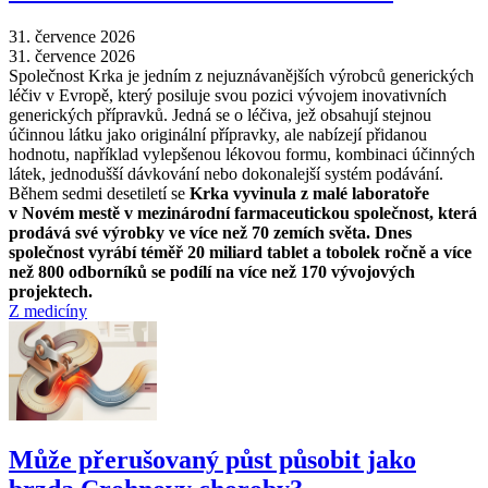
31. července 2026
31. července 2026
Společnost Krka je jedním z nejuznávanějších výrobců generických
léčiv v Evropě, který posiluje svou pozici vývojem inovativních
generických přípravků. Jedná se o léčiva, jež obsahují stejnou
účinnou látku jako originální přípravky, ale nabízejí přidanou
hodnotu, například vylepšenou lékovou formu, kombinaci účinných
látek, jednodušší dávkování nebo dokonalejší systém podávání.
Během sedmi desetiletí se
Krka vyvinula z malé laboratoře
v Novém mestě v mezinárodní farmaceutickou společnost, která
prodává své výrobky ve více než 70 zemích světa. Dnes
společnost vyrábí téměř 20 miliard tablet a tobolek ročně a více
než 800 odborníků se podílí na více než 170 vývojových
projektech.
Z medicíny
Může přerušovaný půst působit jako