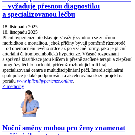
–⁠ vyžaduje přesnou diagnostiku
a specializovanou léčbu
18. listopadu 2025
18. listopadu 2025
Plicní hypertenze představuje závažný syndrom se značnou
morbiditou a mortalitou, jehož příčiny bývají poměrně různorodé
–⁠ od onemocnění levého srdce až po vzácné formy, jako je plicní
arteriální či tromboembolická hypertenze. Včasné rozpoznání
a správná klasifikace jsou klíčem k přesně zacílené terapii a zlepšení
prognózy těchto pacientů, přičemž rozhodující roli hrají
specializovaná centra s multidisciplinární péčí. Interdisciplinární
spolupráce je také podporována a akcelerována skrze projekt na
portálu
www.iplicnihypertenze.online
.
Z medicíny
Noční směny mohou pro ženy znamenat