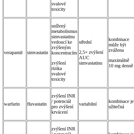
svalové
toxicity
snížený
metabolismus
simvastatinu
kombinace
vedoucí ke
střední
může být
zvýšeným
zvážena
2,5× zvýšení
verapamil
simvastatin
koncentracím
AUC
maximálně
zvýšení
simvastatinu
10 mg denně
rizika
svalové
toxicity
zvýšení INR
/ potenciál
kombinace je
warfarin
fluvastatin
variabilní
pro zvýšení
užitečná
krvácení
zvýšení INR