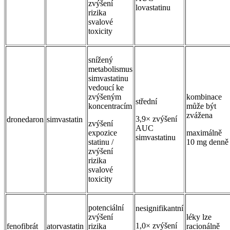
zvýšení
lovastatinu
rizika
svalové
toxicity
snížený
metabolismus
simvastatinu
vedoucí ke
zvýšeným
kombinace
střední
koncentracím
může být
zvážena
3,9× zvýšení
dronedaron
simvastatin
zvýšení
AUC
expozice
maximálně
simvastatinu
statinu /
10 mg denně
zvýšení
rizika
svalové
toxicity
potenciální
nesignifikantní
zvýšení
léky lze
1,0× zvýšení
fenofibrát
atorvastatin
rizika
racionálně