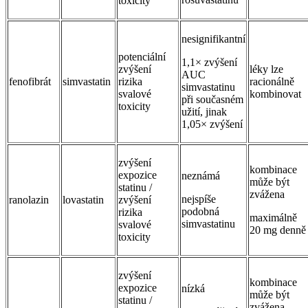
toxicity
nesignifikantní
potenciální
1,1× zvýšení
zvýšení
léky lze
AUC
fenofibrát
simvastatin
rizika
racionálně
simvastatinu
svalové
kombinovat
při současném
toxicity
užití, jinak
1,05× zvýšení
zvýšení
kombinace
expozice
neznámá
může být
statinu /
zvážena
nejspíše
ranolazin
lovastatin
zvýšení
podobná
rizika
maximálně
simvastatinu
svalové
20 mg denně
toxicity
zvýšení
kombinace
expozice
nízká
může být
statinu /
zvážena