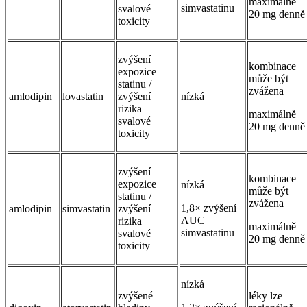
maximálně
simvastatinu
svalové
20 mg denně
toxicity
zvýšení
kombinace
expozice
může být
statinu /
zvážena
amlodipin
lovastatin
zvýšení
nízká
rizika
maximálně
svalové
20 mg denně
toxicity
zvýšení
kombinace
expozice
nízká
může být
statinu /
zvážena
1,8× zvýšení
amlodipin
simvastatin
zvýšení
AUC
rizika
maximálně
simvastatinu
svalové
20 mg denně
toxicity
nízká
zvýšené
léky lze