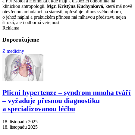
a FN Motol a Homolka), kde mají k dispozici odborníka na
klinickou antropologii.
Mgr. Kristýna Kuchynková
, která má nově
otevřenou ambulanci na starosti, upřesňuje přínos svého oboru,
o jehož náplni a praktickém přínosu má mlhavou představu nejen
široká, ale i odborná veřejnost.
Reklama
Doporučujeme
Z medicíny
Plicní hypertenze –⁠ syndrom mnoha tváří
–⁠ vyžaduje přesnou diagnostiku
a specializovanou léčbu
18. listopadu 2025
18. listopadu 2025