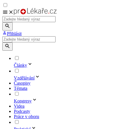
Přihlásit
Články
Vzdělávání
Časopisy
Témata
Kongresy
Videa
Podcasty
Práce v oboru