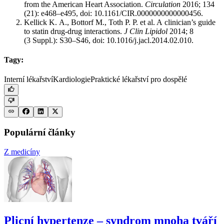
from the American Heart Association.
Circulation
2016; 134
(21): e468–e495, doi: 10.1161/CIR.0000000000000456.
Kellick K. A., Bottorf M., Toth P. P. et al. A clinician’s guide
to statin drug-drug interactions.
J Clin Lipidol
2014; 8
(3 Suppl.): S30–S46, doi: 10.1016/j.jacl.2014.02.010.
Tagy:
Interní lékařství
Kardiologie
Praktické lékařství pro dospělé
Populární články
Z medicíny
Plicní hypertenze –⁠ syndrom mnoha tváří