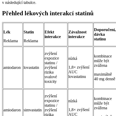
v následující tabulce.
Přehled lékových interakcí statinů
Doporučení,
Lék
Statin
Efekt
Závažnost
dávka
interakce
interakce
statinu
Reklama
Reklama
zvýšení
kombinace
expozice
nízká
může být
statinu /
zvážena
1,8× zvýšení
amiodaron
lovastatin
zvýšení
AUC
rizika
maximálně
lovastatinu
svalové
40 mg denně
toxicity
zvýšení
kombinace
expozice
nízká
může být
statinu /
zvážena
1,8× zvýšení
amiodaron
simvastatin
zvýšení
AUC
rizika