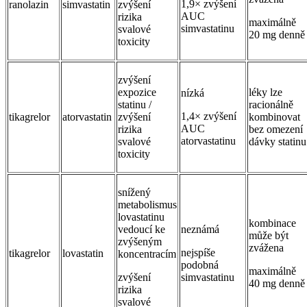
1,9× zvýšení
ranolazin
simvastatin
zvýšení
AUC
rizika
maximálně
simvastatinu
svalové
20 mg denně
toxicity
zvýšení
expozice
léky lze
nízká
statinu /
racionálně
1,4× zvýšení
tikagrelor
atorvastatin
zvýšení
kombinovat
AUC
rizika
bez omezení
atorvastatinu
svalové
dávky statinu
toxicity
snížený
metabolismus
lovastatinu
kombinace
vedoucí ke
neznámá
může být
zvýšeným
zvážena
nejspíše
tikagrelor
lovastatin
koncentracím
podobná
maximálně
zvýšení
simvastatinu
40 mg denně
rizika
svalové