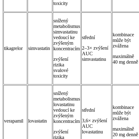
toxicity
snížený
metabolismus
simvastatinu
kombinace
vedoucí ke
střední
může být
zvýšeným
zvážena
2–3× zvýšení
tikagrelor
simvastatin
koncentracím
AUC
maximálně
zvýšení
simvastatinu
40 mg denně
rizika
svalové
toxicity
snížený
metabolismus
lovastatinu
kombinace
vedoucí ke
střední
může být
zvýšeným
zvážena
3,6× zvýšení
verapamil
lovastatin
koncentracím
AUC
maximálně
zvýšení
lovastatinu
20 mg denně
rizika