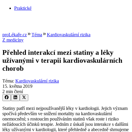
Praktické
proLékaře.cz
Téma
Kardiovaskulární rizika
Z medicíny
Přehled interakcí mezi statiny a léky
užívanými v terapii kardiovaskulárních
chorob
Téma
:
Kardiovaskulární rizika
15. května 2019
2 min čtení
Statiny patří mezi nejpoužívanější léky v kardiologii. Jejich význam
spočívá především ve snížení mortality na kardiovaskulární
onemocnění; s rostoucím používáním statinů však roste i riziko
nežádoucích účinků terapie. Jedním z úskalí jsou interakce s dalšími
léky užívanými v kardiologii, které přehledně a abecedně shrnujeme