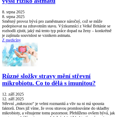
vyšší riziko astmatu
8. srpna 2025
8. srpna 2025
Směnný provoz bývá pro zaměstnance náročný, což se může
podepisovat na zdravotním stavu. Výzkumníci z Velké Británie se
rozhodli zjistit, jaký má tento typ práce dopad na ženy –⁠ konkrétně
je zajímala souvislost se vznikem astmatu.
Z medicíny
Různé složky stravy mění střevní
mikrobiotu. Co to dělá s imunitou?
12. září 2025
12. září 2025
Střevní „mikrozoo“ je velmi rozmanitá a vliv na ni má spousta
faktorů. Dnes již víme, že svou stravou promlouváme do skladby
mikrobioty, a věnujeme tomu pozornost. Přehlíženo ovšem bývá, jak