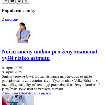
Populární články
Z medicíny
Noční směny mohou pro ženy znamenat
vyšší riziko astmatu
8. srpna 2025
8. srpna 2025
Směnný provoz bývá pro zaměstnance náročný, což se může
podepisovat na zdravotním stavu. Výzkumníci z Velké Británie se
rozhodli zjistit, jaký má tento typ práce dopad na ženy –⁠ konkrétně
je zajímala souvislost se vznikem astmatu.
Z medicíny
Lifestyle
Téma měsíce