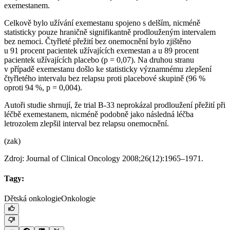
exemestanem.
Celkově bylo užívání exemestanu spojeno s delším, nicméně
statisticky pouze hraničně signifikantně prodlouženým intervalem
bez nemoci. Čtyřleté přežití bez onemocnění bylo zjištěno
u 91 procent pacientek užívajících exemestan a u 89 procent
pacientek užívajících placebo (p = 0,07). Na druhou stranu
v případě exemestanu došlo ke statisticky významnému zlepšení
čtyřletého intervalu bez relapsu proti placebové skupině (96 %
oproti 94 %, p = 0,004).
Autoři studie shrnují, že trial B-33 neprokázal prodloužení přežití při
léčbě exemestanem, nicméně podobně jako následná léčba
letrozolem zlepšil interval bez relapsu onemocnění.
(zak)
Zdroj: Journal of Clinical Oncology 2008;26(12):1965–1971.
Tagy:
Dětská onkologie
Onkologie