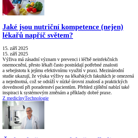
Jaké jsou nutriční kompetence (nejen)
lékařů napříč světem?
15. září 2025
15. září 2025
Výživa má zásadní význam v prevenci i léčbě neinfekčních
onemocnění, přesto lékaři často postrádají potřebné znalosti
a sebejistotu k jejímu efektivnímu využití v praxi. Mezinárodní
studie ukazují, že výuka výživy na lékařských fakultách je omezená
a nejednotná, což se odráží v nízké úrovni znalostí a praktických
dovedností při poradenství pacientům. Přehled zjištění nabízí také
inspiraci k systémovým změnám a příklady dobré praxe.
Z medicíny
Technologie