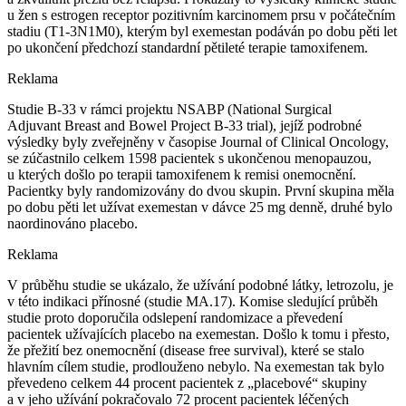
u žen s estrogen receptor pozitivním karcinomem prsu v počátečním
stadiu (T1-3N1M0), kterým byl exemestan podáván po dobu pěti let
po ukončení předchozí standardní pětileté terapie tamoxifenem.
Reklama
Studie B-33 v rámci projektu NSABP (National Surgical
Adjuvant Breast and Bowel Project B-33 trial), jejíž podrobné
výsledky byly zveřejněny v časopise Journal of Clinical Oncology,
se zúčastnilo celkem 1598 pacientek s ukončenou menopauzou,
u kterých došlo po terapii tamoxifenem k remisi onemocnění.
Pacientky byly randomizovány do dvou skupin. První skupina měla
po dobu pěti let užívat exemestan v dávce 25 mg denně, druhé bylo
naordinováno placebo.
Reklama
V průběhu studie se ukázalo, že užívání podobné látky, letrozolu, je
v této indikaci přínosné (studie MA.17). Komise sledující průběh
studie proto doporučila odslepení randomizace a převedení
pacientek užívajících placebo na exemestan. Došlo k tomu i přesto,
že přežití bez onemocnění (disease free survival), které se stalo
hlavním cílem studie, prodlouženo nebylo. Na exemestan tak bylo
převedeno celkem 44 procent pacientek z „placebové“ skupiny
a v jeho užívání pokračovalo 72 procent pacientek léčených