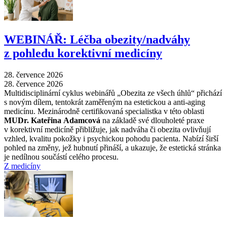
WEBINÁŘ: Léčba obezity/nadváhy
z pohledu korektivní medicíny
28. července 2026
28. července 2026
Multidisciplinární cyklus webinářů „Obezita ze všech úhlů“ přichází
s novým dílem, tentokrát zaměřeným na estetickou a anti-aging
medicínu. Mezinárodně certifikovaná specialistka v této oblasti
MUDr. Kateřina Adamcová
na základě své dlouholeté praxe
v korektivní medicíně přibližuje, jak nadváha či obezita ovlivňují
vzhled, kvalitu pokožky i psychickou pohodu pacienta. Nabízí širší
pohled na změny, jež hubnutí přináší, a ukazuje, že estetická stránka
je nedílnou součástí celého procesu.
Z medicíny