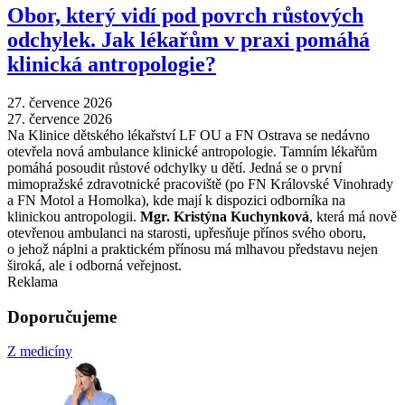
Obor, který vidí pod povrch růstových
odchylek. Jak lékařům v praxi pomáhá
klinická antropologie?
27. července 2026
27. července 2026
Na Klinice dětského lékařství LF OU a FN Ostrava se nedávno
otevřela nová ambulance klinické antropologie. Tamním lékařům
pomáhá posoudit růstové odchylky u dětí. Jedná se o první
mimopražské zdravotnické pracoviště (po FN Královské Vinohrady
a FN Motol a Homolka), kde mají k dispozici odborníka na
klinickou antropologii.
Mgr. Kristýna Kuchynková
, která má nově
otevřenou ambulanci na starosti, upřesňuje přínos svého oboru,
o jehož náplni a praktickém přínosu má mlhavou představu nejen
široká, ale i odborná veřejnost.
Reklama
Doporučujeme
Z medicíny