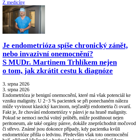
Z medicíny
Je endometrióza spíše chronický zánět,
nebo invazivní onemocnění?
S MUDr. Martinem Trhlíkem nejen
o tom, jak zkrátit cestu k diagnóze
3. srpna 2026
3. srpna 2026
Endometrióza je benigní onemocnění, které má však potenciál ke
vzniku malignity. U 2−3 % pacientek se při ponechaném nálezu
může vyvinout klasický karcinom, nejčastěji endometria či ovarií.
Fakt je, že chování endometriózy v pánvi je na hraně malignity.
Pokud se nemoci nechá volný průběh, může postihnout nejen
peritoneum, ale také orgány pánve, dokáže zneprůchodnit močovod
či střevo. Známé jsou dokonce případy, kdy pacientka kvůli
endometrióze přišla o ledvinu. Především však toto onemocnění