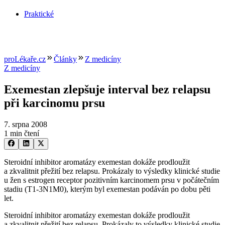
Praktické
proLékaře.cz
Články
Z medicíny
Z medicíny
Exemestan zlepšuje interval bez relapsu
při karcinomu prsu
7. srpna 2008
1 min čtení
Steroidní inhibitor aromatázy exemestan dokáže prodloužit
a zkvalitnit přežití bez relapsu. Prokázaly to výsledky klinické studie
u žen s estrogen receptor pozitivním karcinomem prsu v počátečním
stadiu (T1-3N1M0), kterým byl exemestan podáván po dobu pěti
let.
Steroidní inhibitor aromatázy exemestan dokáže prodloužit
a zkvalitnit přežití bez relapsu. Prokázaly to výsledky klinické studie