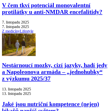
V čem tkví potenciál monovalentní
protilátky u anti-NMDAR encefalitidy?
7. listopadu 2025
7. listopadu 2025
Z medicíny
Lifestyle
Nestárnoucí mozky, cizí jazyky, hadí jedy
a Napoleonova armáda –⁠ „jednohubky“
z výzkumu 2025/37
13. listopadu 2025
13. listopadu 2025
Jaké jsou nutriční kompetence (nejen)
lékařů napříč světem?