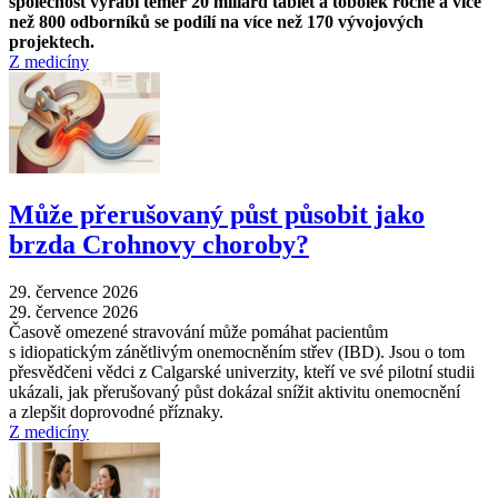
společnost vyrábí téměř 20 miliard tablet a tobolek ročně a více
než 800 odborníků se podílí na více než 170 vývojových
projektech.
Z medicíny
Může přerušovaný půst působit jako
brzda Crohnovy choroby?
29. července 2026
29. července 2026
Časově omezené stravování může pomáhat pacientům
s idiopatickým zánětlivým onemocněním střev (IBD). Jsou o tom
přesvědčeni vědci z Calgarské univerzity, kteří ve své pilotní studii
ukázali, jak přerušovaný půst dokázal snížit aktivitu onemocnění
a zlepšit doprovodné příznaky.
Z medicíny