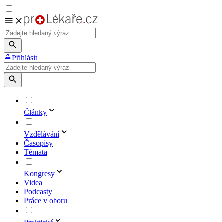
Přihlásit
Články
Vzdělávání
Časopisy
Témata
Kongresy
Videa
Podcasty
Práce v oboru