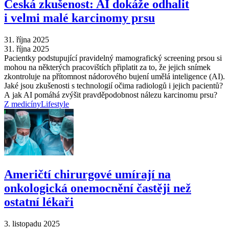
Česká zkušenost: AI dokáže odhalit
i velmi malé karcinomy prsu
31. října 2025
31. října 2025
Pacientky podstupující pravidelný mamografický screening prsou si
mohou na některých pracovištích připlatit za to, že jejich snímek
zkontroluje na přítomnost nádorového bujení umělá inteligence (AI).
Jaké jsou zkušenosti s technologií očima radiologů i jejich pacientů?
A jak AI pomáhá zvýšit pravděpodobnost nálezu karcinomu prsu?
Z medicíny
Lifestyle
Američtí chirurgové umírají na
onkologická onemocnění častěji než
ostatní lékaři
3. listopadu 2025