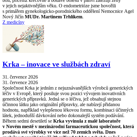
bolí, přičemž křečovité a bodavé bolesti v pánvi zatěžují ženy
v jejich nejaktivnějším věku. O endometrióze jsme hovořili
s primářem gynekologicko-porodnického oddělení Nemocnice Agel
Nový Jičín
MUDr. Martinem Trhlíkem
.
Z medicíny
Krka –⁠ inovace ve službách zdraví
31. července 2026
31. července 2026
Společnost Krka je jedním z nejuznávanějších výrobců generických
léčiv v Evropě, který posiluje svou pozici vývojem inovativních
generických přípravků. Jedná se o léčiva, jež obsahují stejnou
účinnou látku jako originální přípravky, ale nabízejí přidanou
hodnotu, například vylepšenou lékovou formu, kombinaci účinných
látek, jednodušší dávkování nebo dokonalejší systém podávání.
Během sedmi desetiletí se
Krka vyvinula z malé laboratoře
v Novém mestě v mezinárodní farmaceutickou společnost, která
prodává své výrobky ve více než 70 zemích světa. Dnes