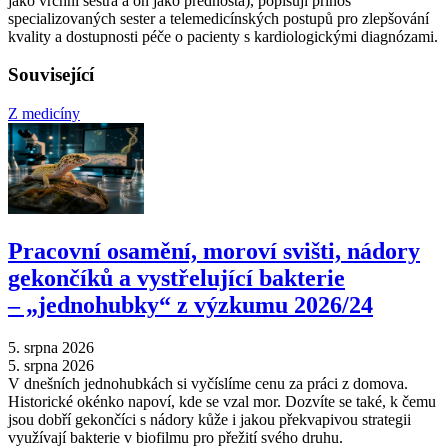
jako vrchní sestra a on jako přednosta), popisují přínos
specializovaných sester a telemedicínských postupů pro zlepšování
kvality a dostupnosti péče o pacienty s kardiologickými diagnózami.
Související
Z medicíny
Pracovní osamění, moroví svišti, nádory
gekončíků a vystřelující bakterie
–⁠ „jednohubky“ z výzkumu 2026/24
5. srpna 2026
5. srpna 2026
V dnešních jednohubkách si vyčíslíme cenu za práci z domova.
Historické okénko napoví, kde se vzal mor. Dozvíte se také, k čemu
jsou dobří gekončíci s nádory kůže i jakou překvapivou strategii
využívají bakterie v biofilmu pro přežití svého druhu.