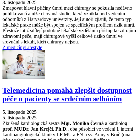
3. listopadu 2025
Zmapovat hlavní příčiny úmrtí mezi chirurgy se pokusila nedávno
publikovaná a níže citovaná studie, která vznikla pod vedením
odborníků z Harvardovy univerzity. Její autoři zjistili, že tento typ
lékařské praxe může být spojen se specifickým profilem rizik úmrtí.
Přestože totiž sdílejí podobné lékařské vzdělání i přístup ke zdrojům
zdravotní péče, mají chirurgové vyšší celkové riziko úmrtí ve
srovnání s lékaři, kteří chirurgy nejsou.
Z medicíny
Lifestyle
Telemedicína pomáhá zlepšit dostupnost
péče o pacienty se srdečním selháním
5. listopadu 2025
5. listopadu 2025
Zkušená kardiologická sestra
Mgr. Monika Černá
a kardiolog
prof. MUDr. Jan Krejčí, Ph.D.
, oba působící ve vedení I. interní
kardioangiologické kliniky LF MU a FN u sv. Anny v Brně (ona