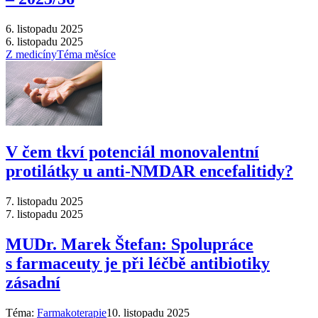
6. listopadu 2025
6. listopadu 2025
Z medicíny
Téma měsíce
V čem tkví potenciál monovalentní
protilátky u anti-NMDAR encefalitidy?
7. listopadu 2025
7. listopadu 2025
MUDr. Marek Štefan: Spolupráce
s farmaceuty je při léčbě antibiotiky
zásadní
Téma:
Farmakoterapie
10. listopadu 2025