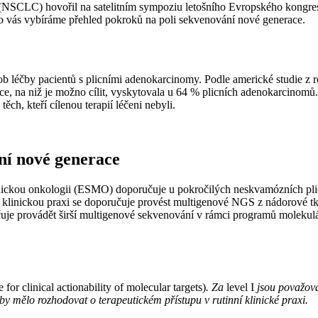
(NSCLC) hovořil na satelitním sympoziu letošního Evropského kongres
 vás vybíráme přehled pokroků na poli sekvenování nové generace.
ob léčby pacientů s plicními adenokarcinomy. Podle americké studie z ro
e, na niž je možno cílit, vyskytovala u 64 % plicních adenokarcinomů. U
těch, kteří cílenou terapií léčeni nebyli.
ní nové generace
linickou onkologii (ESMO) doporučuje u pokročilých neskvamózních pl
o klinickou praxi se doporučuje provést multigenové NGS z nádorové 
čuje provádět širší multigenové sekvenování v rámci programů molekul
or clinical actionability of molecular targets)
. Za
level I
jsou považová
 mělo rozhodovat o terapeutickém přístupu v rutinní klinické praxi.