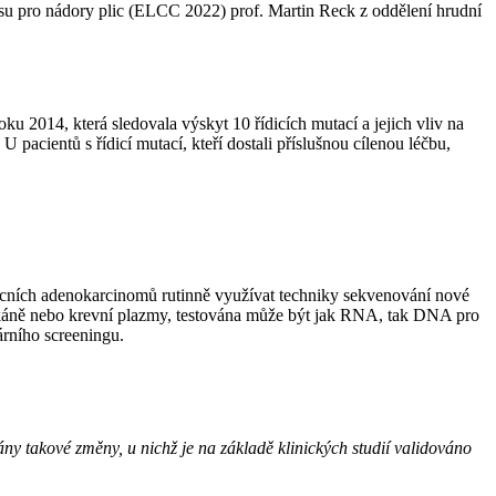
u pro nádory plic (ELCC 2022) prof. Martin Reck z oddělení hrudní
ku 2014, která sledovala výskyt 10 řídicích mutací a jejich vliv na
 pacientů s řídicí mutací, kteří dostali příslušnou cílenou léčbu,
icních adenokarcinomů rutinně využívat techniky sekvenování nové
tkáně nebo krevní plazmy, testována může být jak RNA, tak DNA pro
árního screeningu.
ny takové změny, u nichž je na základě klinických studií validováno