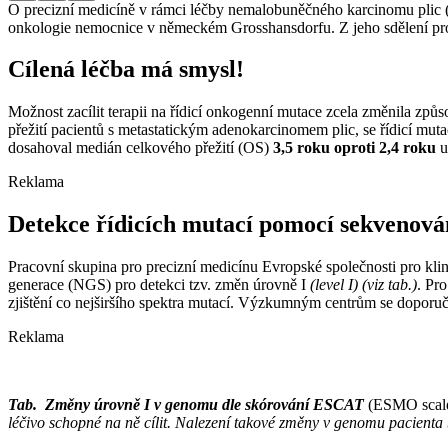
O precizní medicíně v rámci léčby nemalobuněčného karcinomu plic 
onkologie nemocnice v německém Grosshansdorfu. Z jeho sdělení pro
Cílená léčba má smysl!
Možnost zacílit terapii na řídicí onkogenní mutace zcela změnila způs
přežití pacientů s metastatickým adenokarcinomem plic, se řídicí mutac
dosahoval medián celkového přežití (OS)
3,5 roku oproti 2,4 roku
u 
Reklama
Detekce řídicích mutací pomocí sekvenová
Pracovní skupina pro precizní medicínu Evropské společnosti pro k
generace (NGS) pro detekci tzv. změn úrovně I
(level I)
(viz tab.)
. Pr
zjištění co nejširšího spektra mutací. Výzkumným centrům se doporu
Reklama
Tab. Změny úrovně I v genomu dle skórování ESCAT
(ESMO scale f
léčivo schopné na ně cílit. Nalezení
takové změny v genomu pacienta by