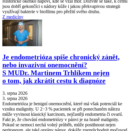
Historické okénko napoví, kde se vzal mor. Dozvíte se také, k čemu
jsou dobří gekončíci s nádory kůže i jakou překvapivou strategii
využívají bakterie v biofilmu pro přežití svého druhu.
Z medicíny
Je endometrióza spíše chronický zánět,
nebo invazivní onemocnění?
S MUDr. Martinem Trhlíkem nejen
o tom, jak zkrátit cestu k diagnóze
3. srpna 2026
3. srpna 2026
Endometrióza je benigní onemocnění, které má však potenciál ke
vzniku malignity. U 2−3 % pacientek se při ponechaném nálezu
může vyvinout klasický karcinom, nejčastěji endometria či ovarií.
Fakt je, že chování endometriózy v pánvi je na hraně malignity.
Pokud se nemoci nechá volný průběh, může postihnout nejen
peritoneum, ale také orgány pánve, dokáže zneprůchodnit močovod