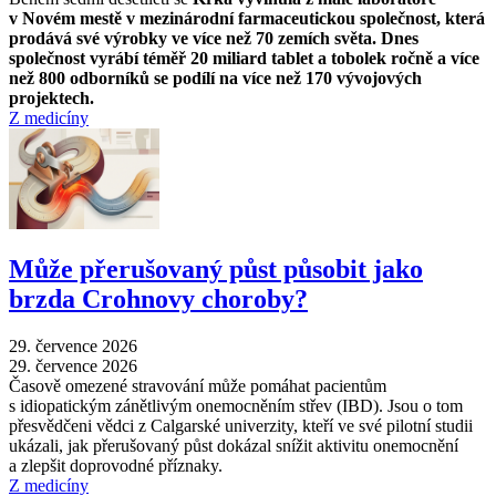
v Novém mestě v mezinárodní farmaceutickou společnost, která
prodává své výrobky ve více než 70 zemích světa. Dnes
společnost vyrábí téměř 20 miliard tablet a tobolek ročně a více
než 800 odborníků se podílí na více než 170 vývojových
projektech.
Z medicíny
Může přerušovaný půst působit jako
brzda Crohnovy choroby?
29. července 2026
29. července 2026
Časově omezené stravování může pomáhat pacientům
s idiopatickým zánětlivým onemocněním střev (IBD). Jsou o tom
přesvědčeni vědci z Calgarské univerzity, kteří ve své pilotní studii
ukázali, jak přerušovaný půst dokázal snížit aktivitu onemocnění
a zlepšit doprovodné příznaky.
Z medicíny