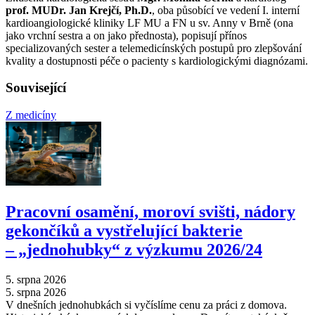
prof. MUDr. Jan Krejčí, Ph.D.
, oba působící ve vedení I. interní
kardioangiologické kliniky LF MU a FN u sv. Anny v Brně (ona
jako vrchní sestra a on jako přednosta), popisují přínos
specializovaných sester a telemedicínských postupů pro zlepšování
kvality a dostupnosti péče o pacienty s kardiologickými diagnózami.
Související
Z medicíny
Pracovní osamění, moroví svišti, nádory
gekončíků a vystřelující bakterie
–⁠ „jednohubky“ z výzkumu 2026/24
5. srpna 2026
5. srpna 2026
V dnešních jednohubkách si vyčíslíme cenu za práci z domova.