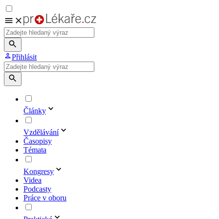
Přihlásit
Články
Vzdělávání
Časopisy
Témata
Kongresy
Videa
Podcasty
Práce v oboru