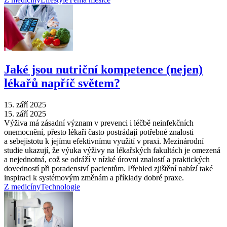
Jaké jsou nutriční kompetence (nejen)
lékařů napříč světem?
15. září 2025
15. září 2025
Výživa má zásadní význam v prevenci i léčbě neinfekčních
onemocnění, přesto lékaři často postrádají potřebné znalosti
a sebejistotu k jejímu efektivnímu využití v praxi. Mezinárodní
studie ukazují, že výuka výživy na lékařských fakultách je omezená
a nejednotná, což se odráží v nízké úrovni znalostí a praktických
dovedností při poradenství pacientům. Přehled zjištění nabízí také
inspiraci k systémovým změnám a příklady dobré praxe.
Z medicíny
Technologie