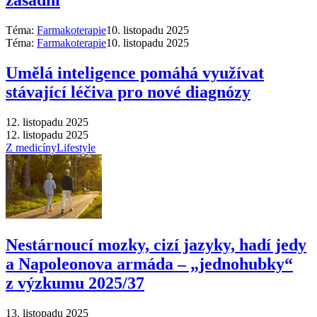
zásadní
Téma:
Farmakoterapie
10. listopadu 2025
Téma:
Farmakoterapie
10. listopadu 2025
Umělá inteligence pomáhá využívat
stávající léčiva pro nové diagnózy
12. listopadu 2025
12. listopadu 2025
Z medicíny
Lifestyle
Nestárnoucí mozky, cizí jazyky, hadí jedy
a Napoleonova armáda –⁠ „jednohubky“
z výzkumu 2025/37
13. listopadu 2025