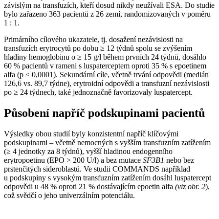
závislým na transfuzích, kteří dosud nikdy neužívali ESA. Do studie
bylo zařazeno 363 pacientů z 26 zemí, randomizovaných v poměru
1 : 1.
Primárního cílového ukazatele, tj. dosažení nezávislosti na
transfuzích erytrocytů po dobu ≥ 12 týdnů spolu se zvýšením
hladiny hemoglobinu o ≥ 15 g⁠/⁠l během prvních 24 týdnů, dosáhlo
60 % pacientů v rameni s luspaterceptem oproti 35 % s epoetinem
alfa (p < 0,0001). Sekundární cíle, včetně trvání odpovědi (medián
126,6 vs. 89,7 týdne), erytroidní odpovědi a transfuzní nezávislosti
po ≥ 24 týdnech, také jednoznačně favorizovaly luspatercept.
Působení napříč podskupinami pacientů
Výsledky obou studií byly konzistentní napříč klíčovými
podskupinami –⁠ včetně nemocných s vyšším transfuzním zatížením
(≥ 4 jednotky za 8 týdnů), vyšší hladinou endogenního
erytropoetinu (EPO > 200 U⁠/⁠l) a bez mutace
SF3B1
nebo bez
prstenčitých sideroblastů. Ve studii COMMANDS například
u podskupiny s vysokým transfuzním zatížením dosáhl luspatercept
odpovědi u 48 % oproti 21 % dostávajícím epoetin alfa
(viz
obr. 2
),
což svědčí o jeho univerzálním potenciálu​.