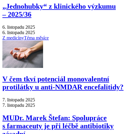
„Jednohubky“ z klinického výzkumu
–⁠ 2025/36
6. listopadu 2025
6. listopadu 2025
Z medicíny
Téma měsíce
V čem tkví potenciál monovalentní
protilátky u anti-NMDAR encefalitidy?
7. listopadu 2025
7. listopadu 2025
MUDr. Marek Štefan: Spolupráce
s farmaceuty je při léčbě antibiotiky