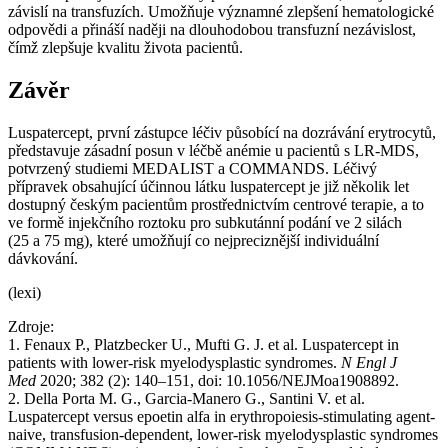
závislí na transfuzích. Umožňuje významné zlepšení hematologické
odpovědi a přináší naději na dlouhodobou transfuzní nezávislost,
čímž zlepšuje kvalitu života pacientů.
Závěr
Luspatercept, první zástupce léčiv působící na dozrávání erytrocytů,
představuje zásadní posun v léčbě anémie u pacientů s LR-MDS,
potvrzený studiemi MEDALIST a COMMANDS. Léčivý
přípravek obsahující účinnou látku luspatercept je již několik let
dostupný českým pacientům prostřednictvím centrové terapie, a to
ve formě injekčního roztoku pro subkutánní podání ve 2 silách
(25 a 75 mg), které umožňují co nejpreciznější individuální
dávkování.
(lexi)
Zdroje:
1. Fenaux P., Platzbecker U., Mufti G. J. et al. Luspatercept in
patients with lower-risk myelodysplastic syndromes.
N Engl J
Med
2020; 382 (2): 140–151, doi: 10.1056/NEJMoa1908892.
2. Della Porta M. G., Garcia-Manero G., Santini V. et al.
Luspatercept versus epoetin alfa in erythropoiesis-stimulating agent-
naive, transfusion-dependent, lower-risk myelodysplastic syndromes