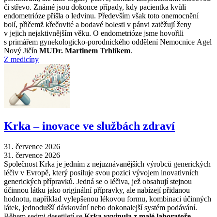
či střevo. Známé jsou dokonce případy, kdy pacientka kvůli
endometrióze přišla o ledvinu. Především však toto onemocnění
bolí, přičemž křečovité a bodavé bolesti v pánvi zatěžují ženy
v jejich nejaktivnějším věku. O endometrióze jsme hovořili
s primářem gynekologicko-porodnického oddělení Nemocnice Agel
Nový Jičín
MUDr. Martinem Trhlíkem
.
Z medicíny
Krka –⁠ inovace ve službách zdraví
31. července 2026
31. července 2026
Společnost Krka je jedním z nejuznávanějších výrobců generických
léčiv v Evropě, který posiluje svou pozici vývojem inovativních
generických přípravků. Jedná se o léčiva, jež obsahují stejnou
účinnou látku jako originální přípravky, ale nabízejí přidanou
hodnotu, například vylepšenou lékovou formu, kombinaci účinných
látek, jednodušší dávkování nebo dokonalejší systém podávání.
Během sedmi desetiletí se
Krka vyvinula z malé laboratoře