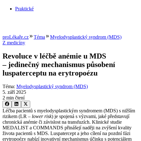
Praktické
proLékaře.cz
Téma
Myelodysplastický syndrom (MDS)
Z medicíny
Revoluce v léčbě anémie u MDS
–⁠ jedinečný mechanismus působení
luspaterceptu na erytropoézu
Téma
:
Myelodysplastický syndrom (MDS)
5. září 2025
2 min čtení
Léčba pacientů s myelodysplastickým syndromem (MDS) s nižším
rizikem (LR –⁠
lower risk
) je spojená s výzvami, jaké představují
chronická anémie či závislost na transfuzích. Klinické studie
MEDALIST a COMMANDS přinášejí naději na zvýšení kvality
života pacientů s MDS. Luspatercept a jeho cílení na pozdní fázi
erytropoézy nabízí inovativní mechanismus účinku s potenciálem