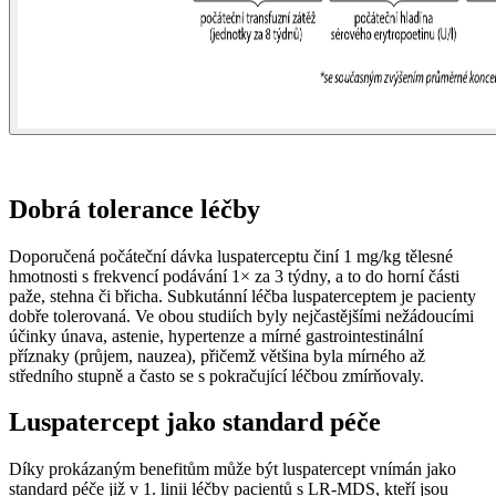
Dobrá tolerance léčby
Doporučená počáteční dávka luspaterceptu činí 1 mg⁠/⁠kg tělesné
hmotnosti s frekvencí podávání 1× za 3 týdny, a to do horní části
paže, stehna či břicha. Subkutánní léčba luspaterceptem je pacienty
dobře tolerovaná. Ve obou studiích byly nejčastějšími nežádoucími
účinky únava, astenie, hypertenze a mírné gastrointestinální
příznaky (průjem, nauzea), přičemž většina byla mírného až
středního stupně a často se s pokračující léčbou zmírňovaly.
Luspatercept jako standard péče
Díky prokázaným benefitům může být luspatercept vnímán jako
standard péče již v 1. linii léčby pacientů s LR-MDS, kteří jsou