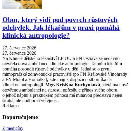
Obor, který vidí pod povrch růstových
odchylek. Jak lékařům v praxi pomáhá
klinická antropologie?
27. července 2026
27. července 2026
Na Klinice dětského lékařství LF OU a FN Ostrava se nedávno
otevřela nová ambulance klinické antropologie. Tamním lékařům
pomáhá posoudit růstové odchylky u dětí. Jedná se o první
mimopražské zdravotnické pracoviště (po FN Královské Vinohrady
a FN Motol a Homolka), kde mají k dispozici odborníka na
klinickou antropologii.
Mgr. Kristýna Kuchynková
, která má nově
otevřenou ambulanci na starosti, upřesňuje přínos svého oboru,
o jehož náplni a praktickém přínosu má mlhavou představu nejen
široká, ale i odborná veřejnost.
Reklama
Doporučujeme
Z medicíny