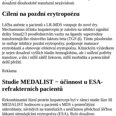
dosažení dlouhodobé transfuzní nezávislosti.
Cílení na pozdní erytropoézu
Léčba anémie u pacientů s LR-MDS vstupuje do nové éry.
Mechanismus účinku luspaterceptu je založen na inhibici signální
dráhy Smad2/3 prostřednictvím vazby na ligandy superrodiny
transformujícího růstového faktoru beta (TGF-β). Tímto působením
se snižuje inhibice pozdní erytropoézy, podporuje maturace
erytroblastů a obnovuje efektivní erytropoéza. Klinickým výsledkem
je nejen dosažení vyšších hladin hemoglobinu, ale i snížení potřeby
transfuze, a tím i nižší zátěž železem, nižší morbidita a potenciálně
delší přežití.
Reklama
Studie MEDALIST −⁠ účinnost u ESA-
refrakterních pacientů
Rekombinantní fúzní protein luspatercept byl v rámci studie fáze III
MEDALIST hodnocen u pacientů s MDS s prstenčitými
sideroblasty, závislých na transfuzích s neúčinnou předchozí léčbou
látkami stimulujícími erytropoézu (ESA). Bylo dosaženo