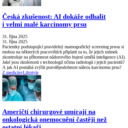
Česká zkušenost: AI dokáže odhalit
i velmi malé karcinomy prsu
31. října 2025
31. října 2025
Pacientky podstupující pravidelný mamografický screening prsou si
mohou na některých pracovištích připlatit za to, že jejich snímek
zkontroluje na přítomnost nádorového bujení umělá inteligence (AI).
Jaké jsou zkušenosti s technologií očima radiologů i jejich pacientů?
A jak AI pomáhá zvýšit pravděpodobnost nálezu karcinomu prsu?
Z medicíny
Lifestyle
Američtí chirurgové umírají na
onkologická onemocnění častěji než
ostatní lékaři