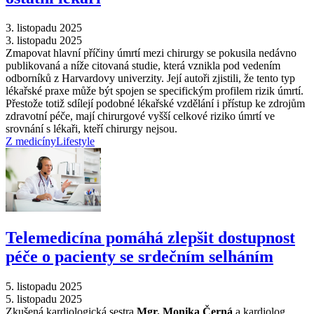
3. listopadu 2025
3. listopadu 2025
Zmapovat hlavní příčiny úmrtí mezi chirurgy se pokusila nedávno
publikovaná a níže citovaná studie, která vznikla pod vedením
odborníků z Harvardovy univerzity. Její autoři zjistili, že tento typ
lékařské praxe může být spojen se specifickým profilem rizik úmrtí.
Přestože totiž sdílejí podobné lékařské vzdělání i přístup ke zdrojům
zdravotní péče, mají chirurgové vyšší celkové riziko úmrtí ve
srovnání s lékaři, kteří chirurgy nejsou.
Z medicíny
Lifestyle
Telemedicína pomáhá zlepšit dostupnost
péče o pacienty se srdečním selháním
5. listopadu 2025
5. listopadu 2025
Zkušená kardiologická sestra
Mgr. Monika Černá
a kardiolog