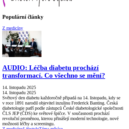
Populární články
Z medicíny
AUDIO: Léčba diabetu prochází
transformací. Co všechno se mění?
14. listopadu 2025
14. listopadu 2025
Světový den diabetu každoročně připadá na 14. listopadu, kdy se
v roce 1891 narodil objevitel inzulinu Frederick Banting. Česká
diabetologie patří podle zástupců České diabetologické společnosti
ČLS JEP (ČDS) ke světové špičce. V současnosti prochází
revoluční proměnou, kterou přinášejí moderní technologie, nové
možnosti léčby a screeningu.
Z medicíny
Lifestyle
Téma měsíce