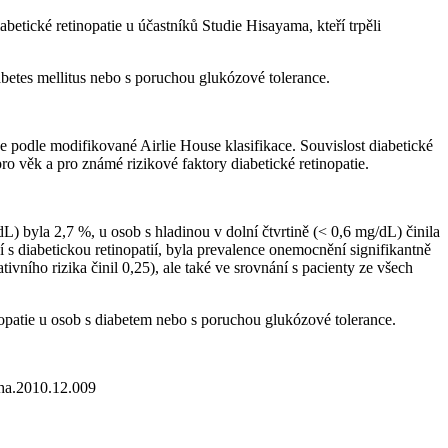
etické retinopatie u účastníků Studie Hisayama, kteří trpěli
betes mellitus nebo s poruchou glukózové tolerance.
ze podle modifikované Airlie House klasifikace. Souvislost diabetické
o věk a pro známé rizikové faktory diabetické retinopatie.
L) byla 2,7 %, u osob s hladinou v dolní čtvrtině (< 0,6 mg⁠/⁠dL) činila
í s diabetickou retinopatií, byla prevalence onemocnění signifikantně
ivního rizika činil 0,25), ale také ve srovnání s pacienty ze všech
nopatie u osob s diabetem nebo s poruchou glukózové tolerance.
tha.2010.12.009