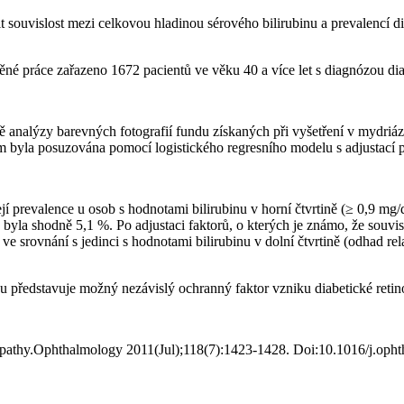
ouvislost mezi celkovou hladinou sérového bilirubinu a prevalencí diab
né práce zařazeno 1672 pacientů ve věku 40 a více let s diagnózou dia
dě analýzy barevných fotografií fundu získaných při vyšetření v mydriá
m byla posuzována pomocí logistického regresního modelu s adjustací pr
jí prevalence u osob s hodnotami bilirubinu v horní čtvrtině (≥ 0,9 mg⁠/⁠d
 byla shodně 5,1 %. Po adjustaci faktorů, o kterých je známo, že souvis
 srovnání s jedinci s hodnotami bilirubinu v dolní čtvrtině (odhad relat
inu představuje možný nezávislý ochranný faktor vzniku diabetické reti
tinopathy.Ophthalmology 2011(Jul);118(7):1423-1428. Doi:10.1016/j.oph