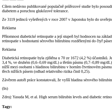
Cílem nedávno publikované populačně průřezové studie bylo posoudit s
diabetem a poruchou glukózové tolerance.
Ze 3119 jedinců vyšetřených v roce 2007 v Japonsku bylo do uveřejně
Reklama
Přítomnost diabetické retinopatie a její stupeň byl hodnocen na zákla
retinopatie s hodnotami sérového bilirubinu rozdělenými do čtyř páse
Reklama
Diabetická retinopatie byla zjištěna u 70 ze 1672 (4,2 %) účastníků. Je
3,4 %, ve druhém (0,6–0,69 mg⁠/⁠dL) a třetím pásmu (0,7–0,89 mg⁠/⁠dL)
nižší mezi osobami s hladinou bilirubinu v horním čtvrtinovém pásmu ve
třech nižších pásem (odhad relativního rizika činil 0,25).
Závěrem autoři práce konstatovali, že vyšší hladina sérového bilirub
(lis)
Zdroj: Yasuda M, et al. High serum bilirubin levels and diabetic re
Tagy: