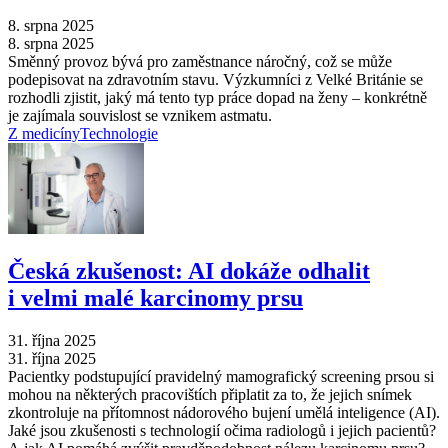
8. srpna 2025
8. srpna 2025
Směnný provoz bývá pro zaměstnance náročný, což se může
podepisovat na zdravotním stavu. Výzkumníci z Velké Británie se
rozhodli zjistit, jaký má tento typ práce dopad na ženy –⁠ konkrétně
je zajímala souvislost se vznikem astmatu.
Z medicíny
Technologie
Česká zkušenost: AI dokáže odhalit
i velmi malé karcinomy prsu
31. října 2025
31. října 2025
Pacientky podstupující pravidelný mamografický screening prsou si
mohou na některých pracovištích připlatit za to, že jejich snímek
zkontroluje na přítomnost nádorového bujení umělá inteligence (AI).
Jaké jsou zkušenosti s technologií očima radiologů i jejich pacientů?