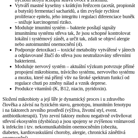
Vytváří mastné kyseliny s krátkým řetězcem (acetát, propionát
a butyrát) fermentací sacharidů, a tím zvyšuje rychlost
proliferace epitelu, jeho integritu i regulaci diferenciace buněk
–⁠ snižuje karcinogenní riziko.
Moduluje imunitní systém –⁠ bakterie posílají signály
imunitnímu systému střeva tak, že jsou schopné kontrolovat
lokální i systémový zánět, a určit tak, zdali se objeví alergie
nebo autoimunitní onemocnění (4).
Podporuje detoxikaci –⁠ toxické metabolity vytvářené v játrech
a odplavované žlučí do střeva jsou neutralizovány střevními
bakteriemi.
Moduluje nervový systém –⁠ aktuální výzkum potvrzuje přímé
propojení mikrobiomu, trávicího systému, nervového systému
a mozku, které má přímý vliv na široké spektrum funkcí od
regulace chuti po změny nálad a vznik deprese.
Produkce vitamínů (K, B12, niacin, pyridoxin).
Složení mikrobioty a její šíře je dynamický proces i u zdravého
člověka a závisí na fyzickém stavu, genotypu, imunitním fenotypu
i na faktorech zevního prostředí (výživa, životní styl, event.
antibiotikoterapii). Tyto zevní faktory mohou negativně ovlivňovat
střevní ekosystém (dysbióza) a jsou spojeny se zvýšenou vnímavostí
k infekcím i tzv. nekomunikabilním onemocněním (obezita,
diabetes, kardiovaskulární choroby, alergie, chronická zánětlivá
onemocnění).