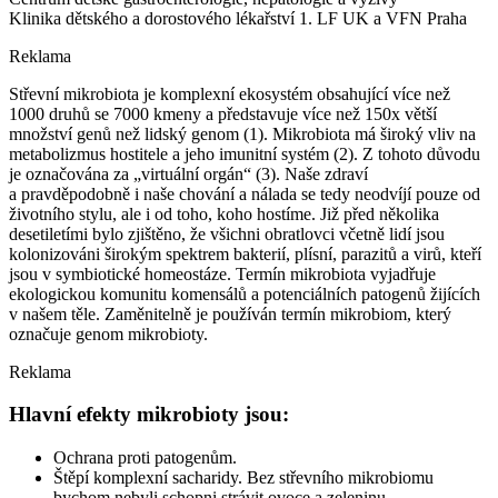
Klinika dětského a dorostového lékařství 1. LF UK a VFN Praha
Reklama
Střevní mikrobiota je komplexní ekosystém obsahující více než
1000 druhů se 7000 kmeny a představuje více než 150x větší
množství genů než lidský genom (1). Mikrobiota má široký vliv na
metabolizmus hostitele a jeho imunitní systém (2). Z tohoto důvodu
je označována za „virtuální orgán“ (3). Naše zdraví
a pravděpodobně i naše chování a nálada se tedy neodvíjí pouze od
životního stylu, ale i od toho, koho hostíme. Již před několika
desetiletími bylo zjištěno, že všichni obratlovci včetně lidí jsou
kolonizováni širokým spektrem bakterií, plísní, parazitů a virů, kteří
jsou v symbiotické homeostáze. Termín mikrobiota vyjadřuje
ekologickou komunitu komensálů a potenciálních patogenů žijících
v našem těle. Zaměnitelně je používán termín mikrobiom, který
označuje genom mikrobioty.
Reklama
Hlavní efekty mikrobioty jsou:
Ochrana proti patogenům.
Štěpí komplexní sacharidy. Bez střevního mikrobiomu
bychom nebyli schopni strávit ovoce a zeleninu.