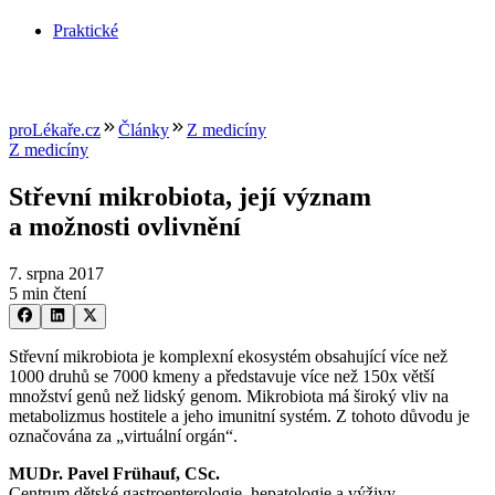
Praktické
proLékaře.cz
Články
Z medicíny
Z medicíny
Střevní mikrobiota, její význam
a možnosti ovlivnění
7. srpna 2017
5 min čtení
Střevní mikrobiota je komplexní ekosystém obsahující více než
1000 druhů se 7000 kmeny a představuje více než 150x větší
množství genů než lidský genom. Mikrobiota má široký vliv na
metabolizmus hostitele a jeho imunitní systém. Z tohoto důvodu je
označována za „virtuální orgán“.
MUDr. Pavel Frühauf, CSc.
Centrum dětské gastroenterologie, hepatologie a výživy