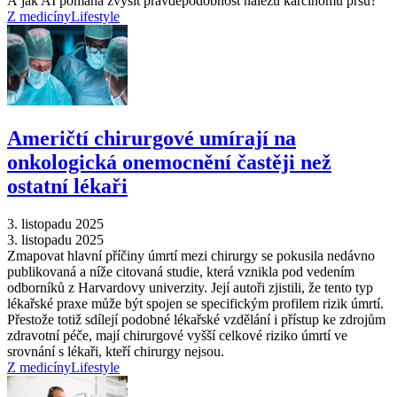
A jak AI pomáhá zvýšit pravděpodobnost nálezu karcinomu prsu?
Z medicíny
Lifestyle
Američtí chirurgové umírají na
onkologická onemocnění častěji než
ostatní lékaři
3. listopadu 2025
3. listopadu 2025
Zmapovat hlavní příčiny úmrtí mezi chirurgy se pokusila nedávno
publikovaná a níže citovaná studie, která vznikla pod vedením
odborníků z Harvardovy univerzity. Její autoři zjistili, že tento typ
lékařské praxe může být spojen se specifickým profilem rizik úmrtí.
Přestože totiž sdílejí podobné lékařské vzdělání i přístup ke zdrojům
zdravotní péče, mají chirurgové vyšší celkové riziko úmrtí ve
srovnání s lékaři, kteří chirurgy nejsou.
Z medicíny
Lifestyle