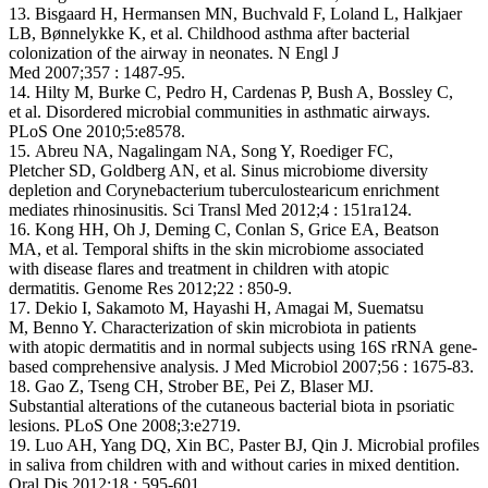
13. Bisgaard H, Hermansen MN, Buchvald F, Loland L, Halkjaer
LB, Bønnelykke K, et al. Childhood asthma after bacterial
colonization of the airway in neonates. N Engl J
Med 2007;357 : 1487-95.
14. Hilty M, Burke C, Pedro H, Cardenas P, Bush A, Bossley C,
et al. Disordered microbial communities in asthmatic airways.
PLoS One 2010;5:e8578.
15. Abreu NA, Nagalingam NA, Song Y, Roediger FC,
Pletcher SD, Goldberg AN, et al. Sinus microbiome diversity
depletion and Corynebacterium tuberculostearicum enrichment
mediates rhinosinusitis. Sci Transl Med 2012;4 : 151ra124.
16. Kong HH, Oh J, Deming C, Conlan S, Grice EA, Beatson
MA, et al. Temporal shifts in the skin microbiome associated
with disease flares and treatment in children with atopic
dermatitis. Genome Res 2012;22 : 850-9.
17. Dekio I, Sakamoto M, Hayashi H, Amagai M, Suematsu
M, Benno Y. Characterization of skin microbiota in patients
with atopic dermatitis and in normal subjects using 16S rRNA gene-
based comprehensive analysis. J Med Microbiol 2007;56 : 1675-83.
18. Gao Z, Tseng CH, Strober BE, Pei Z, Blaser MJ.
Substantial alterations of the cutaneous bacterial biota in psoriatic
lesions. PLoS One 2008;3:e2719.
19. Luo AH, Yang DQ, Xin BC, Paster BJ, Qin J. Microbial profiles
in saliva from children with and without caries in mixed dentition.
Oral Dis 2012;18 : 595-601.