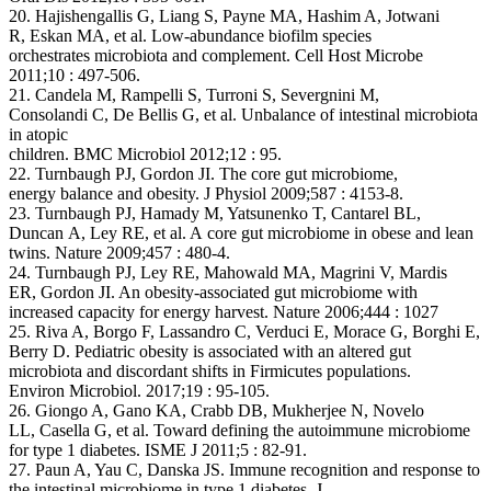
20. Hajishengallis G, Liang S, Payne MA, Hashim A, Jotwani
R, Eskan MA, et al. Low-abundance biofilm species
orchestrates microbiota and complement. Cell Host Microbe
2011;10 : 497-506.
21. Candela M, Rampelli S, Turroni S, Severgnini M,
Consolandi C, De Bellis G, et al. Unbalance of intestinal microbiota
in atopic
children. BMC Microbiol 2012;12 : 95.
22. Turnbaugh PJ, Gordon JI. The core gut microbiome,
energy balance and obesity. J Physiol 2009;587 : 4153-8.
23. Turnbaugh PJ, Hamady M, Yatsunenko T, Cantarel BL,
Duncan A, Ley RE, et al. A core gut microbiome in obese and lean
twins. Nature 2009;457 : 480-4.
24. Turnbaugh PJ, Ley RE, Mahowald MA, Magrini V, Mardis
ER, Gordon JI. An obesity-associated gut microbiome with
increased capacity for energy harvest. Nature 2006;444 : 1027
25. Riva A, Borgo F, Lassandro C, Verduci E, Morace G, Borghi E,
Berry D. Pediatric obesity is associated with an altered gut
microbiota and discordant shifts in Firmicutes populations.
Environ Microbiol. 2017;19 : 95-105.
26. Giongo A, Gano KA, Crabb DB, Mukherjee N, Novelo
LL, Casella G, et al. Toward defining the autoimmune microbiome
for type 1 diabetes. ISME J 2011;5 : 82-91.
27. Paun A, Yau C, Danska JS. Immune recognition and response to
the intestinal microbiome in type 1 diabetes. J