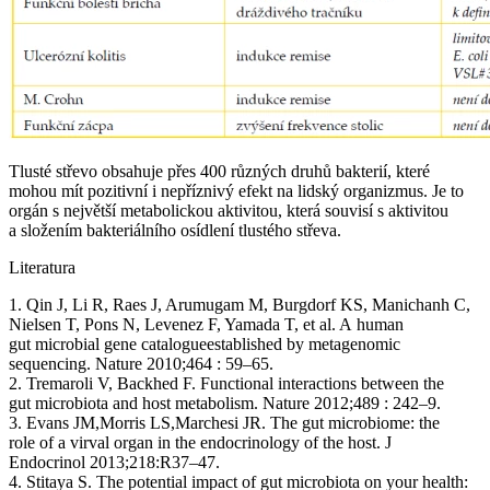
Tlusté střevo obsahuje přes 400 různých druhů bakterií, které
mohou mít pozitivní i nepříznivý efekt na lidský organizmus. Je to
orgán s největší metabolickou aktivitou, která souvisí s aktivitou
a složením bakteriálního osídlení tlustého střeva.
Literatura
1. Qin J, Li R, Raes J, Arumugam M, Burgdorf KS, Manichanh C,
Nielsen T, Pons N, Levenez F, Yamada T, et al. A human
gut microbial gene catalogueestablished by metagenomic
sequencing. Nature 2010;464 : 59–65.
2. Tremaroli V, Backhed F. Functional interactions between the
gut microbiota and host metabolism. Nature 2012;489 : 242–9.
3. Evans JM,Morris LS,Marchesi JR. The gut microbiome: the
role of a virval organ in the endocrinology of the host. J
Endocrinol 2013;218:R37–47.
4. Stitaya S. The potential impact of gut microbiota on your health: