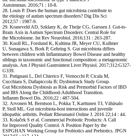
Autoimmun. 2016;71 : 10-8.
28. Louis P. Does the human gut microbiota contribute to
the etiology of autism spectrum disorders? Dig Dis Sci
2012;57 : 1987-9.
29. Kraneveld AD, Szklany K, de Theije CG, Garssen J. Gut-to-
Brain Axis in Autism Spectrum Disorders: Central Role for
the Microbiome. Int Rev Neurobiol. 2016;131 : 263-287.
30. Knoll RL, Forslund K, Kultima JR, Meyer CU, Kullmer
U, Sunagawa S, Bork P, Gehring S. Gut microbiota differs
between children with Inflammatory Bowel Disease and healthy
siblings in taxonomic and functional composition: a metagenomic
analysis. Am J Physiol Gastrointest Liver Physiol. 2017;312:G327-
G339.
31. Putignani L, Del Chierico F, Vernocchi P, Cicala M,
Cucchiara S, Dallapiccola B; Dysbiotrack Study Group.
Gut Microbiota Dysbiosis as Risk and Premorbid Factors of IBD
and IBS Along the Childhood-Adulthood Transition.
Inflamm Bowel Dis. 2016;22 : 487-504.
32. Arvonen M, Berntson L, Pokka T, Karttunen TJ, Vähäsalo
P, Stoll ML. Gut microbiota-host interactions and juvenile
idiopathic arthritis. Pediatr Rheumatol Online J. 2016 22;14 : 44.
33. Kolaček S et al. Commercial Probiotic Products: A Call
for Improved Quality Control. A Position Paper by the
ESPGHAN Working Group for Probiotics and Prebiotics. JPGN