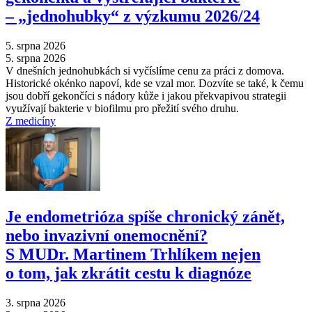
–⁠ „jednohubky“ z výzkumu 2026/24
5. srpna 2026
5. srpna 2026
V dnešních jednohubkách si vyčíslíme cenu za práci z domova.
Historické okénko napoví, kde se vzal mor. Dozvíte se také, k čemu
jsou dobří gekončíci s nádory kůže i jakou překvapivou strategii
využívají bakterie v biofilmu pro přežití svého druhu.
Z medicíny
Je endometrióza spíše chronický zánět,
nebo invazivní onemocnění?
S MUDr. Martinem Trhlíkem nejen
o tom, jak zkrátit cestu k diagnóze
3. srpna 2026