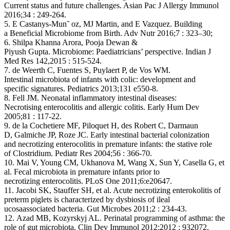
Current status and future challenges. Asian Pac J Allergy Immunol
2016;34 : 249-264.
5. E Castanys-Mun˜ oz, MJ Martin, and E Vazquez. Building
a Beneficial Microbiome from Birth. Adv Nutr 2016;7 : 323–30;
6. Shilpa Khanna Arora, Pooja Dewan &
Piyush Gupta. Microbiome: Paediatricians’ perspective. Indian J
Med Res 142,2015 : 515-524.
7. de Weerth C, Fuentes S, Puylaert P, de Vos WM.
Intestinal microbiota of infants with colic: development and
specific signatures. Pediatrics 2013;131 e550-8.
8. Fell JM. Neonatal inflammatory intestinal diseases:
Necrotising enterocolitis and allergic colitis. Early Hum Dev
2005;81 : 117-22.
9. de la Cochetiere MF, Piloquet H, des Robert C, Darmaun
D, Galmiche JP, Roze JC. Early intestinal bacterial colonization
and necrotizing enterocolitis in premature infants: the stative role
of Clostridium. Pediatr Res 2004;56 : 366-70.
10. Mai V, Young CM, Ukhanova M, Wang X, Sun Y, Casella G, et
al. Fecal microbiota in premature infants prior to
necrotizing enterocolitis. PLoS One 2011;6:e20647.
11. Jacobi SK, Stauffer SH, et al. Acute necrotizing enterokolitis of
preterm piglets is characterized by dysbiosis of ileal
ucosaassociated bacteria. Gut Microbes 2011;2 : 234-43.
12. Azad MB, Kozyrskyj AL. Perinatal programming of asthma: the
role of gut microbiota. Clin Dev Immunol 2012;2012 : 932072.