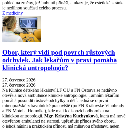
pohled na změny, jež hubnutí přináší, a ukazuje, že estetická stránka
je nedílnou součástí celého procesu.
Z medicíny
Obor, který vidí pod povrch růstových
odchylek. Jak lékařům v praxi pomáhá
klinická antropologie?
27. července 2026
27. července 2026
Na Klinice dětského lékařství LF OU a FN Ostrava se nedávno
otevřela nová ambulance klinické antropologie. Tamním lékařům
pomáhá posoudit růstové odchylky u dětí. Jedná se o první
mimopražské zdravotnické pracoviště (po FN Královské Vinohrady
a FN Motol a Homolka), kde mají k dispozici odborníka na
klinickou antropologii.
Mgr. Kristýna Kuchynková
, která má nově
otevřenou ambulanci na starosti, upřesňuje přínos svého oboru,
o jehož náplni a praktickém přínosu má mlhavou představu nejen