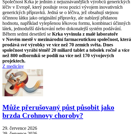
Společnost Krka je jedním z nejuznávanějších výrobců generických
léčiv v Evropě, který posiluje svou pozici vývojem inovativních
generických přípravků. Jedná se o léčiva, jež obsahují stejnou
účinnou látku jako originální přípravky, ale nabízejí přidanou
hodnotu, například vylepšenou lékovou formu, kombinaci účinných
látek, jednodušší dávkování nebo dokonalejší systém podávání.
Během sedmi desetiletí se
Krka vyvinula z malé laboratoře
v Novém mestě v mezinárodní farmaceutickou společnost, která
prodává své výrobky ve více než 70 zemích světa. Dnes
společnost vyrábí téměř 20 miliard tablet a tobolek ročně a více
než 800 odborníků se podílí na více než 170 vývojových
projektech.
Z medicíny
Může přerušovaný půst působit jako
brzda Crohnovy choroby?
29. července 2026
29. července 2026