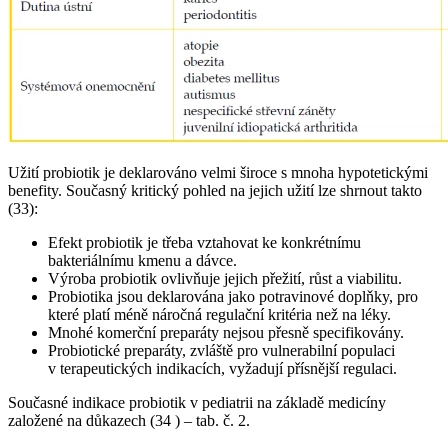
Užití probiotik je deklarováno velmi široce s mnoha hypotetickými
benefity. Současný kritický pohled na jejich užití lze shrnout takto
(33):
Efekt probiotik je třeba vztahovat ke konkrétnímu
bakteriálnímu kmenu a dávce.
Výroba probiotik ovlivňuje jejich přežití, růst a viabilitu.
Probiotika jsou deklarována jako potravinové doplňky, pro
které platí méně náročná regulační kritéria než na léky.
Mnohé komerční preparáty nejsou přesně specifikovány.
Probiotické preparáty, zvláště pro vulnerabilní populaci
v terapeutických indikacích, vyžadují přísnější regulaci.
Současné indikace probiotik v pediatrii na základě medicíny
založené na důkazech (34 ) –⁠ tab. č. 2.