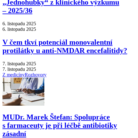
„Jednohubky“ z klinického výzkumu
–⁠ 2025/36
6. listopadu 2025
6. listopadu 2025
V čem tkví potenciál monovalentní
protilátky u anti-NMDAR encefalitidy?
7. listopadu 2025
7. listopadu 2025
Z medicíny
Rozhovory
MUDr. Marek Štefan: Spolupráce
s farmaceuty je při léčbě antibiotiky
zásadní