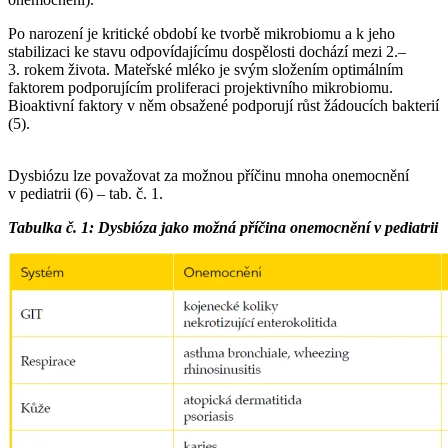
Po narození je kritické období ke tvorbě mikrobiomu a k jeho
stabilizaci ke stavu odpovídajícímu dospělosti dochází mezi 2.–
3. rokem života. Mateřské mléko je svým složením optimálním
faktorem podporujícím proliferaci projektivního mikrobiomu.
Bioaktivní faktory v něm obsažené podporují růst žádoucích bakterií
(5).
Dysbiózu lze považovat za možnou příčinu mnoha onemocnění
v pediatrii (6) –⁠ tab. č. 1.
Tabulka č. 1: Dysbióza jako možná příčina onemocnění v pediatrii