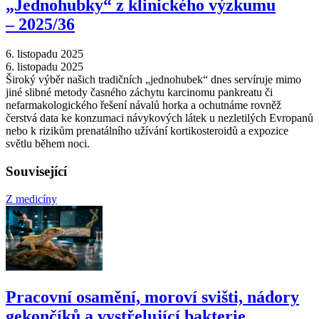
„Jednohubky“ z klinického výzkumu
–⁠ 2025/36
6. listopadu 2025
6. listopadu 2025
Široký výběr našich tradičních „jednohubek“ dnes servíruje mimo
jiné slibné metody časného záchytu karcinomu pankreatu či
nefarmakologického řešení návalů horka a ochutnáme rovněž
čerstvá data ke konzumaci návykových látek u nezletilých Evropanů
nebo k rizikům prenatálního užívání kortikosteroidů a expozice
světlu během noci.
Související
Z medicíny
Pracovní osamění, moroví svišti, nádory
gekončíků a vystřelující bakterie