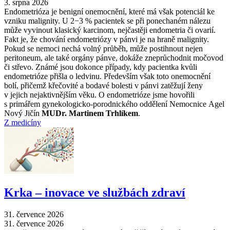
3. srpna 2026
Endometrióza je benigní onemocnění, které má však potenciál ke
vzniku malignity. U 2−3 % pacientek se při ponechaném nálezu
může vyvinout klasický karcinom, nejčastěji endometria či ovarií.
Fakt je, že chování endometriózy v pánvi je na hraně malignity.
Pokud se nemoci nechá volný průběh, může postihnout nejen
peritoneum, ale také orgány pánve, dokáže zneprůchodnit močovod
či střevo. Známé jsou dokonce případy, kdy pacientka kvůli
endometrióze přišla o ledvinu. Především však toto onemocnění
bolí, přičemž křečovité a bodavé bolesti v pánvi zatěžují ženy
v jejich nejaktivnějším věku. O endometrióze jsme hovořili
s primářem gynekologicko-porodnického oddělení Nemocnice Agel
Nový Jičín
MUDr. Martinem Trhlíkem
.
Z medicíny
Krka –⁠ inovace ve službách zdraví
31. července 2026
31. července 2026