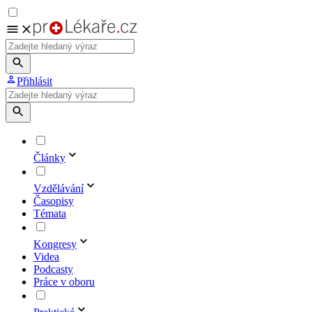
Přihlásit
Články
Vzdělávání
Časopisy
Témata
Kongresy
Videa
Podcasty
Práce v oboru