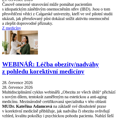
Časově omezené stravování může pomáhat pacientům
s idiopatickým zánětlivým onemocněním střev (IBD). Jsou o tom
přesvědčeni vědci z Calgarské univerzity, kteří ve své pilotní studii
ukázali, jak přerušovaný půst dokázal snížit aktivitu onemocnění
a zlepšit doprovodné příznaky.
Z medicíny
WEBINÁŘ: Léčba obezity/nadváhy
z pohledu korektivní medicíny
28. července 2026
28. července 2026
Multidisciplinární cyklus webinářů „Obezita ze všech úhlů“ přichází
s novým dílem, tentokrát zaměřeným na estetickou a anti-aging
medicínu. Mezinárodně certifikovaná specialistka v této oblasti
MUDr. Kateřina Adamcová
na základě své dlouholeté praxe
v korektivní medicíně přibližuje, jak nadváha či obezita ovlivňují
vzhled, kvalitu pokožky i psychickou pohodu pacienta. Nabízí širší