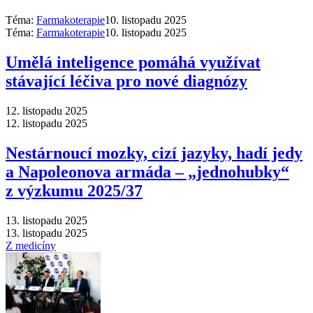
Téma:
Farmakoterapie
10. listopadu 2025
Téma:
Farmakoterapie
10. listopadu 2025
Umělá inteligence pomáhá využívat
stávající léčiva pro nové diagnózy
12. listopadu 2025
12. listopadu 2025
Nestárnoucí mozky, cizí jazyky, hadí jedy
a Napoleonova armáda –⁠ „jednohubky“
z výzkumu 2025/37
13. listopadu 2025
13. listopadu 2025
Z medicíny