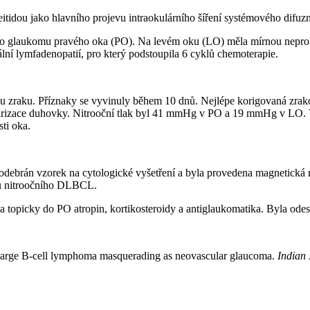
eitidou jako hlavního projevu intraokulárního šíření systémového d
ho glaukomu pravého oka (PO). Na levém oku (LO) měla mírnou neprolife
ní lymfadenopatií, pro který podstoupila 6 cyklů chemoterapie.
tou zraku. Příznaky se vyvinuly během 10 dnů. Nejlépe korigovaná zrako
ularizace duhovky. Nitrooční tlak byl 41 mmHg v PO a 19 mmHg v LO. 
sti oka.
rán vzorek na cytologické vyšetření a byla provedena magnetická rez
zu nitroočního DLBCL.
 a topicky do PO atropin, kortikosteroidy a antiglaukomatika. Byla odes
se large B-cell lymphoma masquerading as neovascular glaucoma.
Indian