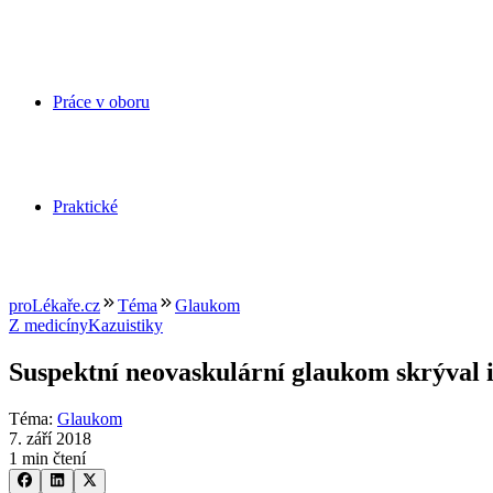
Práce v oboru
Praktické
proLékaře.cz
Téma
Glaukom
Z medicíny
Kazuistiky
Suspektní neovaskulární glaukom skrýval i
Téma
:
Glaukom
7. září 2018
1 min čtení