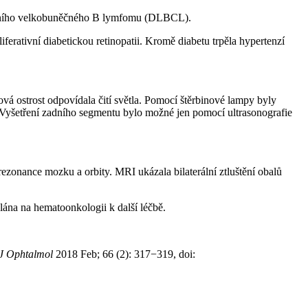
ifuzního velkobuněčného B lymfomu (DLBCL).
rativní diabetickou retinopatii. Kromě diabetu trpěla hypertenzí
vá ostrost odpovídala čití světla. Pomocí štěrbinové lampy byly
Vyšetření zadního segmentu bylo možné jen pomocí ultrasonografie
onance mozku a orbity. MRI ukázala bilaterální ztluštění obalů
lána na hematoonkologii k další léčbě.
 J Ophtalmol
2018 Feb; 66 (2): 317−319, doi: