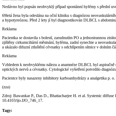
Nedávno byl popsán neobvyklý případ spontánní hyfémy s přední uv
69letá žena byla odeslána na oční kliniku s diagnózou neovaskulární
a hypotyreózou. Před 2 lety jí byl diagnostikován DLBCL s abdominál
Reklama
Pacientka se dostavila s bolestí, zarudnutím PO a jednostrannou ztrá
zjištěny cirkumciliární městnání, hyféma, zadní synechie a neovask
a ukázalo difuzní ztluštění cévnatky s odchlípením sítnice v dolním čá
Reklama
Vzhledem k neobvyklému nálezu a anamnéze DLBCL byl aspiračně odeb
optických nervů a cévnatky. Cytologické vyšetření potvrdilo diagnó
Pacientce byly nasazeny inhibitory karboanhydrázy a analgetika p. o.
(zza)
Zdroj: Bawankar P., Das D., Bhattacharjee H. et al. Systemic diffu
10.4103/ijo.IJO_746_17.
Tagy: