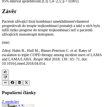
95% interval spolehlivosti [CI] 1,4−2,5; p = 0,001).
Závěr
Pacienti užívající fixní kombinaci umeklidinium/vilanterol
progredovali do terapie trojkombinací pomaleji a také u nich bylo
nižší riziko progrese do terapie trojkombinací než u pacientů
užívajících monoterapii tiotropiem.
(mir)
Zdroj: Hahn B., Hull M., Blauer-Peterson C. et al. Rates of
escalation to triple COPD therapy among incident users of LAMA
and LAMA/LABA.
Respir Med
2018; 139 : 65−71, doi:
10.1016/j.rmed.2018.04.014.
Populární články
Z medicíny