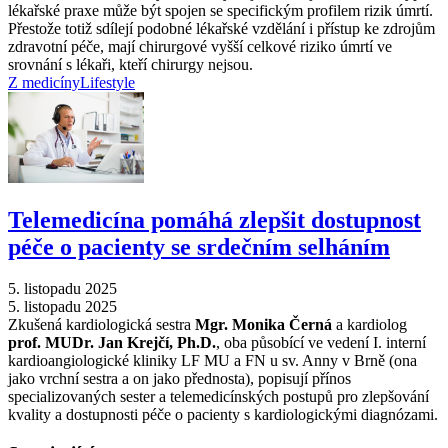
lékařské praxe může být spojen se specifickým profilem rizik úmrtí.
Přestože totiž sdílejí podobné lékařské vzdělání i přístup ke zdrojům
zdravotní péče, mají chirurgové vyšší celkové riziko úmrtí ve
srovnání s lékaři, kteří chirurgy nejsou.
Z medicíny
Lifestyle
Telemedicína pomáhá zlepšit dostupnost
péče o pacienty se srdečním selháním
5. listopadu 2025
5. listopadu 2025
Zkušená kardiologická sestra
Mgr. Monika Černá
a kardiolog
prof. MUDr. Jan Krejčí, Ph.D.
, oba působící ve vedení I. interní
kardioangiologické kliniky LF MU a FN u sv. Anny v Brně (ona
jako vrchní sestra a on jako přednosta), popisují přínos
specializovaných sester a telemedicínských postupů pro zlepšování
kvality a dostupnosti péče o pacienty s kardiologickými diagnózami.