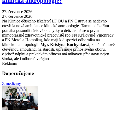
klinická antropologie?
27. července 2026
27. července 2026
Na Klinice dětského lékařství LF OU a FN Ostrava se nedávno
otevřela nová ambulance klinické antropologie. Tamním lékařům
pomáhá posoudit růstové odchylky u dětí. Jedná se o první
mimopražské zdravotnické pracoviště (po FN Královské Vinohrady
a FN Motol a Homolka), kde mají k dispozici odborníka na
klinickou antropologii.
Mgr. Kristýna Kuchynková
, která má nově
otevřenou ambulanci na starosti, upřesňuje přínos svého oboru,
o jehož náplni a praktickém přínosu má mlhavou představu nejen
široká, ale i odborná veřejnost.
Reklama
Doporučujeme
Z medicíny