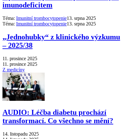
imunodeficitem
Téma:
Imunitní trombocytopenie
13. srpna 2025
Téma:
Imunitní trombocytopenie
13. srpna 2025
„Jednohubky“ z klinického výzkumu
–⁠ 2025/38
11. prosince 2025
11. prosince 2025
Z medicíny
AUDIO: Léčba diabetu prochází
transformací. Co všechno se mění?
14. listopadu 2025