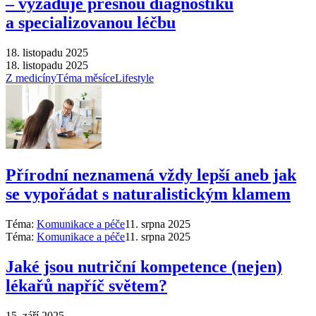
–⁠ vyžaduje přesnou diagnostiku
a specializovanou léčbu
18. listopadu 2025
18. listopadu 2025
Z medicíny
Téma měsíce
Lifestyle
Přírodní neznamená vždy lepší aneb jak
se vypořádat s naturalistickým klamem
Téma:
Komunikace a péče
11. srpna 2025
Téma:
Komunikace a péče
11. srpna 2025
Jaké jsou nutriční kompetence (nejen)
lékařů napříč světem?
15. září 2025