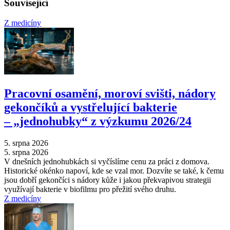
Související
Z medicíny
Pracovní osamění, moroví svišti, nádory
gekončíků a vystřelující bakterie
–⁠ „jednohubky“ z výzkumu 2026/24
5. srpna 2026
5. srpna 2026
V dnešních jednohubkách si vyčíslíme cenu za práci z domova.
Historické okénko napoví, kde se vzal mor. Dozvíte se také, k čemu
jsou dobří gekončíci s nádory kůže i jakou překvapivou strategii
využívají bakterie v biofilmu pro přežití svého druhu.
Z medicíny