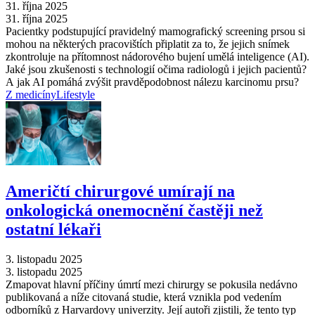
31. října 2025
31. října 2025
Pacientky podstupující pravidelný mamografický screening prsou si
mohou na některých pracovištích připlatit za to, že jejich snímek
zkontroluje na přítomnost nádorového bujení umělá inteligence (AI).
Jaké jsou zkušenosti s technologií očima radiologů i jejich pacientů?
A jak AI pomáhá zvýšit pravděpodobnost nálezu karcinomu prsu?
Z medicíny
Lifestyle
Američtí chirurgové umírají na
onkologická onemocnění častěji než
ostatní lékaři
3. listopadu 2025
3. listopadu 2025
Zmapovat hlavní příčiny úmrtí mezi chirurgy se pokusila nedávno
publikovaná a níže citovaná studie, která vznikla pod vedením
odborníků z Harvardovy univerzity. Její autoři zjistili, že tento typ