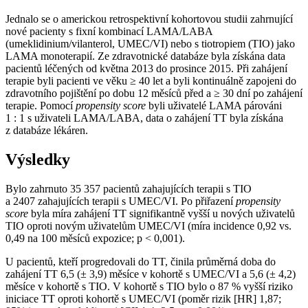
Jednalo se o americkou retrospektivní kohortovou studii zahrnující
nové pacienty s fixní kombinací LAMA/LABA
(umeklidinium/vilanterol, UMEC/VI) nebo s tiotropiem (TIO) jako
LAMA monoterapií. Ze zdravotnické databáze byla získána data
pacientů léčených od května 2013 do prosince 2015. Při zahájení
terapie byli pacienti ve věku ≥ 40 let a byli kontinuálně zapojeni do
zdravotního pojištění po dobu 12 měsíců před a ≥ 30 dní po zahájení
terapie. Pomocí
propensity score
byli uživatelé LAMA párováni
1 : 1 s uživateli LAMA/LABA, data o zahájení TT byla získána
z databáze lékáren.
Výsledky
Bylo zahrnuto 35 357 pacientů zahajujících terapii s TIO
a 2407 zahajujících terapii s UMEC/VI. Po přiřazení
propensity
score
byla míra zahájení TT signifikantně vyšší u nových uživatelů
TIO oproti novým uživatelům UMEC/VI (míra incidence 0,92 vs.
0,49 na 100 měsíců expozice; p < 0,001).
U pacientů, kteří progredovali do TT, činila průměrná doba do
zahájení TT 6,5 (± 3,9) měsíce v kohortě s UMEC/VI a 5,6 (± 4,2)
měsíce v kohortě s TIO. V kohortě s TIO bylo o 87 % vyšší riziko
iniciace TT oproti kohortě s UMEC/VI (poměr rizik [HR] 1,87;