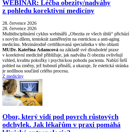
WEBINÁŘ: Léčba obezity/nadváhy
z pohledu korektivní medicíny
28. července 2026
28. července 2026
Multidisciplinární cyklus webinářů „Obezita ze všech úhlů“ přichází
s novým dílem, tentokrát zaměřeným na estetickou a anti-aging
medicínu. Mezinárodně certifikovaná specialistka v této oblasti
MUDr. Kateřina Adamcová
na základě své dlouholeté praxe
v korektivní medicíně přibližuje, jak nadváha či obezita ovlivňují
vzhled, kvalitu pokožky i psychickou pohodu pacienta. Nabízí širší
pohled na změny, jež hubnutí přináší, a ukazuje, že estetická stránka
je nedílnou součástí celého procesu.
Z medicíny
Obor, který vidí pod povrch růstových
odchylek. Jak lékařům v praxi pomáhá