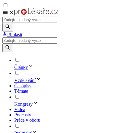
Přihlásit
Články
Vzdělávání
Časopisy
Témata
Kongresy
Videa
Podcasty
Práce v oboru