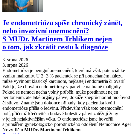
Je endometrióza spíše chronický zánět,
nebo invazivní onemocnění?
S MUDr. Martinem Trhlíkem nejen
o tom, jak zkrátit cestu k diagnóze
3. srpna 2026
3. srpna 2026
Endometrióza je benigní onemocnění, které má však potenciál ke
vzniku malignity. U 2−3 % pacientek se při ponechaném nálezu
může vyvinout klasický karcinom, nejčastěji endometria či ovarií.
Fakt je, že chování endometriózy v pánvi je na hraně malignity.
Pokud se nemoci nechá volný průběh, může postihnout nejen
peritoneum, ale také orgány pánve, dokáže zneprůchodnit močovod
či střevo. Známé jsou dokonce případy, kdy pacientka kvůli
endometrióze přišla o ledvinu. Především však toto onemocnění
bolí, přičemž křečovité a bodavé bolesti v pánvi zatěžují ženy
v jejich nejaktivnějším věku. O endometrióze jsme hovořili
s primářem gynekologicko-porodnického oddělení Nemocnice Agel
Nový Jičín
MUDr. Martinem Trhlíkem
.