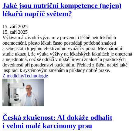
Jaké jsou nutriční kompetence (nejen)
lékařů napříč světem?
15. září 2025
15. září 2025
Výživa má zásadní význam v prevenci i léčbě neinfekčních
onemocnění, přesto lékaři často postrádají potřebné znalosti
a sebejistotu k jejímu efektivnímu využití v praxi. Mezinárodní
studie ukazují, že výuka výživy na lékařských fakultách je omezená
a nejednotná, což se odráží v nízké úrovni znalostí a praktických
dovedností při poradenství pacientům. Přehled zjištění nabízí také
inspiraci k systémovým změnám a příklady dobré praxe.
Z medicíny
Technologie
Česká zkušenost: AI dokáže odhalit
i velmi malé karcinomy prsu