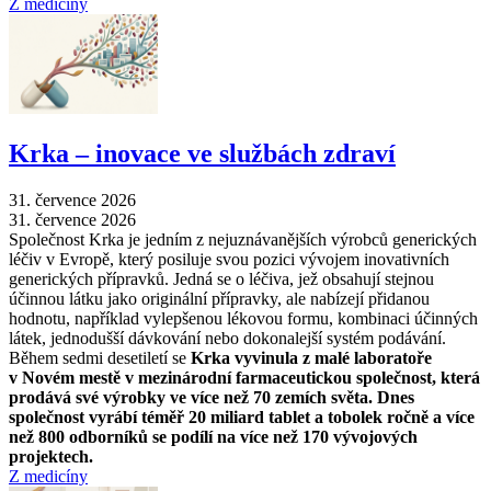
Z medicíny
Krka –⁠ inovace ve službách zdraví
31. července 2026
31. července 2026
Společnost Krka je jedním z nejuznávanějších výrobců generických
léčiv v Evropě, který posiluje svou pozici vývojem inovativních
generických přípravků. Jedná se o léčiva, jež obsahují stejnou
účinnou látku jako originální přípravky, ale nabízejí přidanou
hodnotu, například vylepšenou lékovou formu, kombinaci účinných
látek, jednodušší dávkování nebo dokonalejší systém podávání.
Během sedmi desetiletí se
Krka vyvinula z malé laboratoře
v Novém mestě v mezinárodní farmaceutickou společnost, která
prodává své výrobky ve více než 70 zemích světa. Dnes
společnost vyrábí téměř 20 miliard tablet a tobolek ročně a více
než 800 odborníků se podílí na více než 170 vývojových
projektech.
Z medicíny