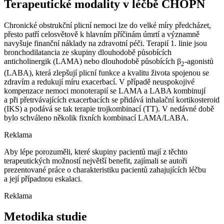
Terapeutické modality v léčbě CHOPN
Chronické obstrukční plicní nemoci lze do velké míry předcházet,
přesto patří celosvětově k hlavním příčinám úmrtí a významně
navyšuje finanční náklady na zdravotní péči. Terapií 1. linie jsou
bronchodilatancia ze skupiny dlouhodobě působících
anticholinergik (LAMA) nebo dlouhodobě působících β
-agonistů
2
(LABA), která zlepšují plicní funkce a kvalitu života spojenou se
zdravím a redukují míru exacerbací. V případě neuspokojivé
kompenzace nemoci monoterapií se LAMA a LABA kombinují
a při přetrvávajících exacerbacích se přidává inhalační kortikosteroid
(IKS) a podává se tak terapie trojkombinací (TT). V nedávné době
bylo schváleno několik fixních kombinací LAMA/LABA.
Reklama
Aby lépe porozuměli, které skupiny pacientů mají z těchto
terapeutických možností největší benefit, zajímali se autoři
prezentované práce o charakteristiku pacientů zahajujících léčbu
a její případnou eskalaci.
Reklama
Metodika studie