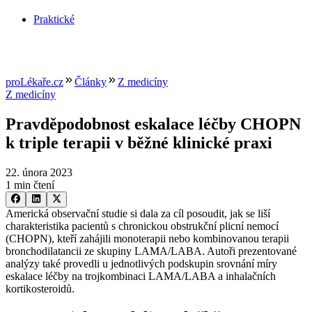
Praktické
proLékaře.cz
Články
Z medicíny
Z medicíny
Pravděpodobnost eskalace léčby CHOPN
k triple terapii v běžné klinické praxi
22. února 2023
1 min čtení
Americká observační studie si dala za cíl posoudit, jak se liší
charakteristika pacientů s chronickou obstrukční plicní nemocí
(CHOPN), kteří zahájili monoterapii nebo kombinovanou terapii
bronchodilatancii ze skupiny LAMA/LABA. Autoři prezentované
analýzy také provedli u jednotlivých podskupin srovnání míry
eskalace léčby na trojkombinaci LAMA/LABA a inhalačních
kortikosteroidů.