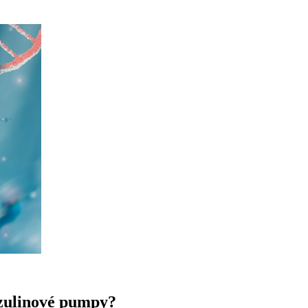
zulinové pumpy?