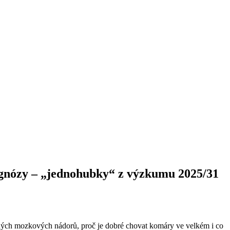
agnózy –⁠ „jednohubky“ z výzkumu 2025/31
řných mozkových nádorů, proč je dobré chovat komáry ve velkém i co