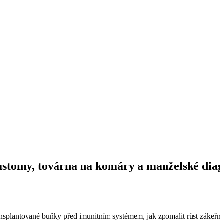
blastomy, továrna na komáry a manželské di
ransplantované buňky před imunitním systémem, jak zpomalit růst záke