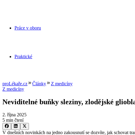
Práce v oboru
Praktické
proLékaře.cz
Články
Z medicíny
Z medicíny
Neviditelné buňky sleziny, zlodějské glio
2. října 2025
5 min čtení
V dnešních novinkách na jedno zakousnutí se dozvíte, jak schovat t