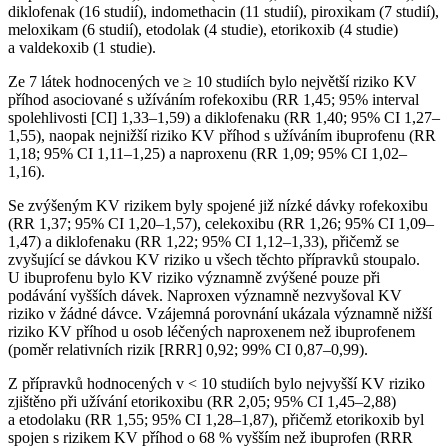
diklofenak (16 studií), indomethacin (11 studií), piroxikam (7 studií),
meloxikam (6 studií), etodolak (4 studie), etorikoxib (4 studie)
a valdekoxib (1 studie).
Ze 7 látek hodnocených ve ≥ 10 studiích bylo největší riziko KV
příhod asociované s užíváním rofekoxibu (RR 1,45; 95% interval
spolehlivosti [CI] 1,33–1,59) a diklofenaku (RR 1,40; 95% CI 1,27–
1,55), naopak nejnižší riziko KV příhod s užíváním ibuprofenu (RR
1,18; 95% CI 1,11–1,25) a naproxenu (RR 1,09; 95% CI 1,02–
1,16).
Se zvýšeným KV rizikem byly spojené již nízké dávky rofekoxibu
(RR 1,37; 95% CI 1,20–1,57), celekoxibu (RR 1,26; 95% CI 1,09–
1,47) a diklofenaku (RR 1,22; 95% CI 1,12–1,33), přičemž se
zvyšující se dávkou KV riziko u všech těchto přípravků stoupalo.
U ibuprofenu bylo KV riziko významně zvýšené pouze při
podávání vyšších dávek. Naproxen významně nezvyšoval KV
riziko v žádné dávce. Vzájemná porovnání ukázala významně nižší
riziko KV příhod u osob léčených naproxenem než ibuprofenem
(poměr relativních rizik [RRR] 0,92; 99% CI 0,87–0,99).
Z přípravků hodnocených v < 10 studiích bylo nejvyšší KV riziko
zjištěno při užívání etorikoxibu (RR 2,05; 95% CI 1,45–2,88)
a etodolaku (RR 1,55; 95% CI 1,28–1,87), přičemž etorikoxib byl
spojen s rizikem KV příhod o 68 % vyšším než ibuprofen (RRR