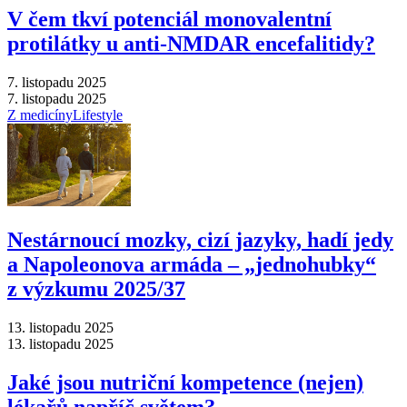
V čem tkví potenciál monovalentní
protilátky u anti-NMDAR encefalitidy?
7. listopadu 2025
7. listopadu 2025
Z medicíny
Lifestyle
Nestárnoucí mozky, cizí jazyky, hadí jedy
a Napoleonova armáda –⁠ „jednohubky“
z výzkumu 2025/37
13. listopadu 2025
13. listopadu 2025
Jaké jsou nutriční kompetence (nejen)
lékařů napříč světem?