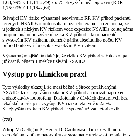
1,68; 99% CI 1,14–2,49) a o 75 % vyšším než naproxen (RRR
1,75; 99% CI 1,16–2,64).
Stávající KV riziko významně neovlivnilo RR KV příhod pacientů
léčených NSAIDs oproti osobám bez této terapie. To znamená, že
u jedinců s nízkým KV rizikem vede expozice NSAIDs ke stejnému
proporcionálnímu zvýšení rizika KV příhod jako u pacientů
s vysokým KV rizikem, nicméně nárůst absolutního počtu KV
příhod bude vyšší u osob s vysokým KV rizikem.
Významným zjištěním také je, že riziko KV příhod začalo stoupat
již časně, během 1 měsíce užívání NSAIDs.
Výstup pro klinickou praxi
Tyto výsledky ukazují, že mezi běžně a široce používanými
NSAIDs lze s nejnižším rizikem KV příhod asociovat naproxen
a nízké dávky ibuprofenu. Diklofenak v dávkách dostupných bez
lékařského předpisu zvyšuje KV riziko relativně o 22 %.
S nejvyšším rizikem KV příhod je spojené užívání etorikoxibu.
(zza)
Zdroj: McGettigan P., Henry D. Cardiovascular risk with non-
steroidal anti-inflammatory drugs: systematic review of population-