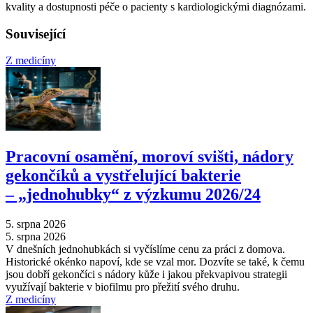
kvality a dostupnosti péče o pacienty s kardiologickými diagnózami.
Související
Z medicíny
Pracovní osamění, moroví svišti, nádory
gekončíků a vystřelující bakterie
–⁠ „jednohubky“ z výzkumu 2026/24
5. srpna 2026
5. srpna 2026
V dnešních jednohubkách si vyčíslíme cenu za práci z domova.
Historické okénko napoví, kde se vzal mor. Dozvíte se také, k čemu
jsou dobří gekončíci s nádory kůže i jakou překvapivou strategii
využívají bakterie v biofilmu pro přežití svého druhu.
Z medicíny