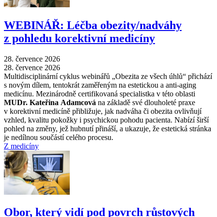
WEBINÁŘ: Léčba obezity/nadváhy
z pohledu korektivní medicíny
28. července 2026
28. července 2026
Multidisciplinární cyklus webinářů „Obezita ze všech úhlů“ přichází
s novým dílem, tentokrát zaměřeným na estetickou a anti-aging
medicínu. Mezinárodně certifikovaná specialistka v této oblasti
MUDr. Kateřina Adamcová
na základě své dlouholeté praxe
v korektivní medicíně přibližuje, jak nadváha či obezita ovlivňují
vzhled, kvalitu pokožky i psychickou pohodu pacienta. Nabízí širší
pohled na změny, jež hubnutí přináší, a ukazuje, že estetická stránka
je nedílnou součástí celého procesu.
Z medicíny
Obor, který vidí pod povrch růstových