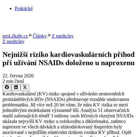
Praktické
proLékaře.cz
Články
Z medicíny
Z medicíny
Nejnižší riziko kardiovaskulárních příhod
při užívání NSAIDs doloženo u naproxenu
22. června 2026
2 min čtení
Kardiovaskulární (KV) riziko spojené s užíváním nesteroidních
protizánětlivých léčiv (NSAIDs) představuje rozsáhle studovanou
problematiku. Již více než 20 let víme, že míra KV rizika se mezi
jednotlivými molekulami významně liší. Analýza 51 observačních
studií zahrnujících téměř 3 miliony osob léčených různými NSAIDs
ukázala nejvyšší KV riziko u rofekoxibu a diklofenaku, zatímco
naproxen ve všech dávkách a nízkodávkovaný ibuprofen byly
asociované s nejnižším relativním rizikem vzniku KV příhod. Opět