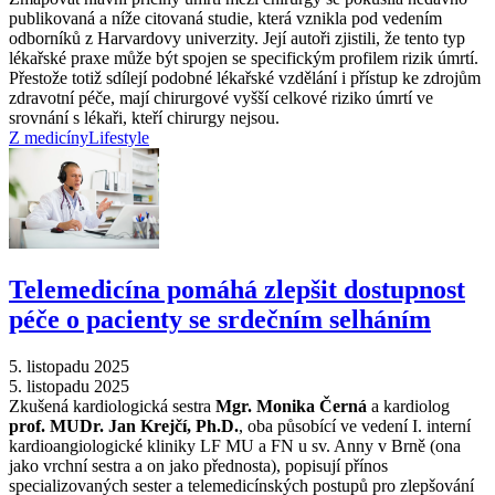
publikovaná a níže citovaná studie, která vznikla pod vedením
odborníků z Harvardovy univerzity. Její autoři zjistili, že tento typ
lékařské praxe může být spojen se specifickým profilem rizik úmrtí.
Přestože totiž sdílejí podobné lékařské vzdělání i přístup ke zdrojům
zdravotní péče, mají chirurgové vyšší celkové riziko úmrtí ve
srovnání s lékaři, kteří chirurgy nejsou.
Z medicíny
Lifestyle
Telemedicína pomáhá zlepšit dostupnost
péče o pacienty se srdečním selháním
5. listopadu 2025
5. listopadu 2025
Zkušená kardiologická sestra
Mgr. Monika Černá
a kardiolog
prof. MUDr. Jan Krejčí, Ph.D.
, oba působící ve vedení I. interní
kardioangiologické kliniky LF MU a FN u sv. Anny v Brně (ona
jako vrchní sestra a on jako přednosta), popisují přínos
specializovaných sester a telemedicínských postupů pro zlepšování