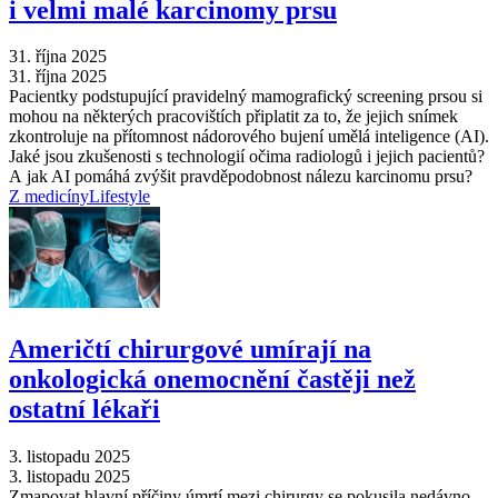
i velmi malé karcinomy prsu
31. října 2025
31. října 2025
Pacientky podstupující pravidelný mamografický screening prsou si
mohou na některých pracovištích připlatit za to, že jejich snímek
zkontroluje na přítomnost nádorového bujení umělá inteligence (AI).
Jaké jsou zkušenosti s technologií očima radiologů i jejich pacientů?
A jak AI pomáhá zvýšit pravděpodobnost nálezu karcinomu prsu?
Z medicíny
Lifestyle
Američtí chirurgové umírají na
onkologická onemocnění častěji než
ostatní lékaři
3. listopadu 2025
3. listopadu 2025
Zmapovat hlavní příčiny úmrtí mezi chirurgy se pokusila nedávno