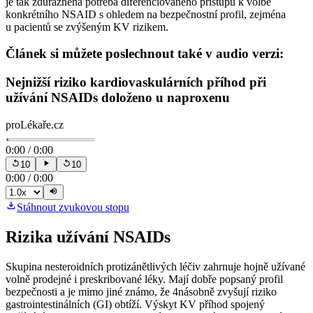
je tak zdůrazněna potřeba diferenciovaného přístupu k volbě
konkrétního NSAID s ohledem na bezpečnostní profil, zejména
u pacientů se zvýšeným KV rizikem.
Článek si můžete poslechnout také v audio verzi:
Nejnižší riziko kardiovaskulárních příhod při
užívání NSAIDs doloženo u naproxenu
proLékaře.cz
0:00
/
0:00
10
10
0:00
/
0:00
Stáhnout zvukovou stopu
Rizika užívání NSAIDs
Skupina nesteroidních protizánětlivých léčiv zahrnuje hojně užívané
volně prodejné i preskribované léky. Mají dobře popsaný profil
bezpečnosti a je mimo jiné známo, že 4násobně zvyšují riziko
gastrointestinálních (GI) obtíží. Výskyt KV příhod spojený