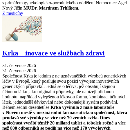
s primářem gynekologicko-porodnického oddělení Nemocnice Agel
Nový Jičín
MUDr. Martinem Trhlíkem
.
Z medicíny
Krka –⁠ inovace ve službách zdraví
31. července 2026
31. července 2026
Společnost Krka je jedním z nejuznávanějších výrobců generických
léčiv v Evropě, který posiluje svou pozici vývojem inovativních
generických přípravků. Jedná se o léčiva, jež obsahují stejnou
účinnou látku jako originální přípravky, ale nabízejí přidanou
hodnotu, například vylepšenou lékovou formu, kombinaci účinných
látek, jednodušší dávkování nebo dokonalejší systém podávání.
Během sedmi desetiletí se
Krka vyvinula z malé laboratoře
v Novém mestě v mezinárodní farmaceutickou společnost, která
prodává své výrobky ve více než 70 zemích světa. Dnes
společnost vyrábí téměř 20 miliard tablet a tobolek ročně a více
než 800 odborníků se podílí na více než 170 vývojových