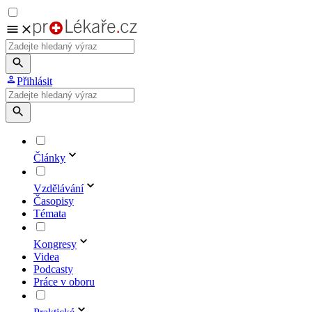
Přihlásit
Články
Vzdělávání
Časopisy
Témata
Kongresy
Videa
Podcasty
Práce v oboru