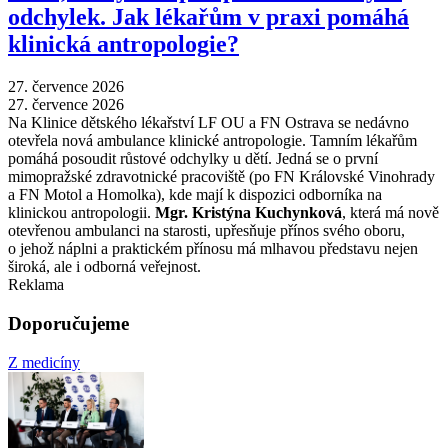
odchylek. Jak lékařům v praxi pomáhá
klinická antropologie?
27. července 2026
27. července 2026
Na Klinice dětského lékařství LF OU a FN Ostrava se nedávno
otevřela nová ambulance klinické antropologie. Tamním lékařům
pomáhá posoudit růstové odchylky u dětí. Jedná se o první
mimopražské zdravotnické pracoviště (po FN Královské Vinohrady
a FN Motol a Homolka), kde mají k dispozici odborníka na
klinickou antropologii.
Mgr. Kristýna Kuchynková
, která má nově
otevřenou ambulanci na starosti, upřesňuje přínos svého oboru,
o jehož náplni a praktickém přínosu má mlhavou představu nejen
široká, ale i odborná veřejnost.
Reklama
Doporučujeme
Z medicíny