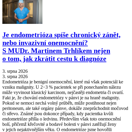
Je endometrióza spíše chronický zánět,
nebo invazivní onemocnění?
S MUDr. Martinem Trhlíkem nejen
o tom, jak zkrátit cestu k diagnóze
3. srpna 2026
3. srpna 2026
Endometrióza je benigní onemocnění, které má však potenciál ke
vzniku malignity. U 2−3 % pacientek se při ponechaném nálezu
může vyvinout klasický karcinom, nejčastěji endometria či ovarií.
Fakt je, že chování endometriózy v pánvi je na hraně malignity.
Pokud se nemoci nechá volný průběh, může postihnout nejen
peritoneum, ale také orgány pánve, dokáže zneprůchodnit močovod
či střevo. Známé jsou dokonce případy, kdy pacientka kvůli
endometrióze přišla o ledvinu. Především však toto onemocnění
bolí, přičemž křečovité a bodavé bolesti v pánvi zatěžují ženy
v jejich nejaktivnějším věku. O endometrióze jsme hovořili