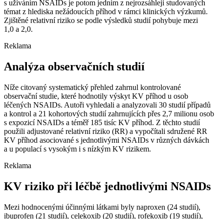
s užíváním NSAIDs je potom jedním z nejrozsáhleji studovaných
témat z hlediska nežádoucích příhod v rámci klinických výzkumů.
Zjištěné relativní riziko se podle výsledků studií pohybuje mezi
1,0 a 2,0.
Reklama
Analýza observačních studií
Níže citovaný systematický přehled zahrnul kontrolované
observační studie, které hodnotily výskyt KV příhod u osob
léčených NSAIDs. Autoři vyhledali a analyzovali 30 studií případů
a kontrol a 21 kohortových studií zahrnujících přes 2,7 milionu osob
s expozicí NSAIDs a téměř 185 tisíc KV příhod. Z těchto studií
použili adjustované relativní riziko (RR) a vypočítali sdružené RR
KV příhod asociované s jednotlivými NSAIDs v různých dávkách
a u populací s vysokým i s nízkým KV rizikem.
Reklama
KV riziko při léčbě jednotlivými NSAIDs
Mezi hodnocenými účinnými látkami byly naproxen (24 studií),
ibuprofen (21 studií), celekoxib (20 studií), rofekoxib (19 studií),