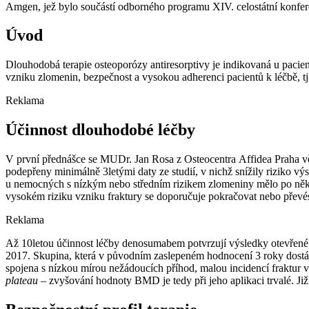
Amgen, jež bylo součástí odborného programu XIV. celostátní konfer
Úvod
Dlouhodobá terapie osteoporózy antiresorptivy je indikovaná u pacie
vzniku zlomenin, bezpečnost a vysokou adherenci pacientů k léčbě, tj. 
Reklama
Účinnost dlouhodobé léčby
V první přednášce se MUDr. Jan Rosa z Osteocentra Affidea Praha věn
podepřeny minimálně 3letými daty ze studií, v nichž snížily riziko vý
u nemocných s nízkým nebo středním rizikem zlomeniny mělo po několi
vysokém riziku vzniku fraktury se doporučuje pokračovat nebo pře
Reklama
Až 10letou účinnost léčby denosumabem potvrzují výsledky otevřené
2017. Skupina, která v původním zaslepeném hodnocení 3 roky dostáva
spojena s nízkou mírou nežádoucích příhod, malou incidencí fraktur
plateau
–⁠ zvyšování hodnoty BMD je tedy při jeho aplikaci trvalé. Ji