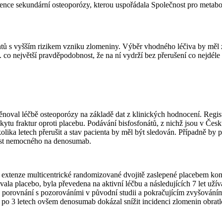
ence sekundární osteoporózy, kterou uspořádala Společnost pro metabo
ntů s vyšším rizikem vzniku zlomeniny. Výběr vhodného léčiva by měl 
co největší pravděpodobnost, že na ní vydrží bez přerušení co nejdéle (
oval léčbě osteoporózy na základě dat z klinických hodnocení. Regist
skytu fraktur oproti placebu. Podávání bisfosfonátů, z nichž jsou v Čes
ka letech přerušit a stav pacienta by měl být sledován. Případně by 
vést nemocného na denosumab.
 extenze multicentrické randomizované dvojitě zaslepené placebem ko
la placebo, byla převedena na aktivní léčbu a následujících 7 let uží
 v porovnání s pozorováními v původní studii a pokračujícím zvyšován
ž po 3 letech ovšem denosumab dokázal snížit incidenci zlomenin obratlo