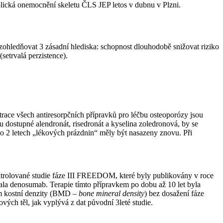
lická onemocnění skeletu ČLS JEP letos v dubnu v Plzni.
zohledňovat 3 zásadní hlediska: schopnost dlouhodobě snižovat riziko
setrvalá perzistence).
race všech antiresorpčních přípravků pro léčbu osteoporózy jsou
ku dostupné alendronát, risedronát a kyselina zoledronová, by se
po 2 letech „lékových prázdnin“ měly být nasazeny znovu. Při
ntrolované studie fáze III FREEDOM, které byly publikovány v roce
vala denosumab. Terapie tímto přípravkem po dobu až 10 let byla
ím kostní denzity (BMD –⁠
bone mineral density
) bez dosažení fáze
vých těl, jak vyplývá z dat původní 3leté studie.