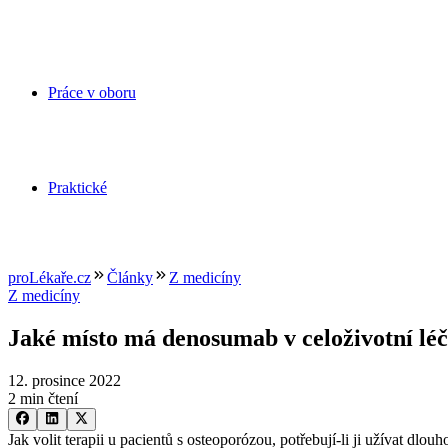
Práce v oboru
Praktické
proLékaře.cz
Články
Z medicíny
Z medicíny
Jaké místo má denosumab v celoživotní lé
12. prosince 2022
2 min čtení
Jak volit terapii u pacientů s osteoporózou, potřebují-li ji užíva