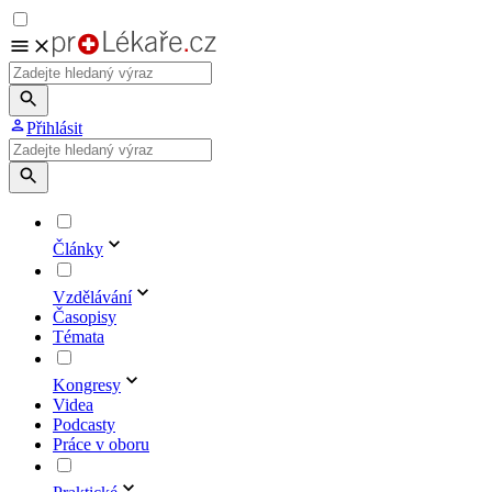
Přihlásit
Články
Vzdělávání
Časopisy
Témata
Kongresy
Videa
Podcasty
Práce v oboru