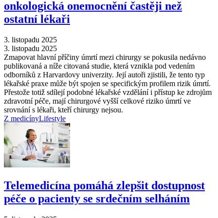
onkologická onemocnění častěji než
ostatní lékaři
3. listopadu 2025
3. listopadu 2025
Zmapovat hlavní příčiny úmrtí mezi chirurgy se pokusila nedávno
publikovaná a níže citovaná studie, která vznikla pod vedením
odborníků z Harvardovy univerzity. Její autoři zjistili, že tento typ
lékařské praxe může být spojen se specifickým profilem rizik úmrtí.
Přestože totiž sdílejí podobné lékařské vzdělání i přístup ke zdrojům
zdravotní péče, mají chirurgové vyšší celkové riziko úmrtí ve
srovnání s lékaři, kteří chirurgy nejsou.
Z medicíny
Lifestyle
Telemedicína pomáhá zlepšit dostupnost
péče o pacienty se srdečním selháním