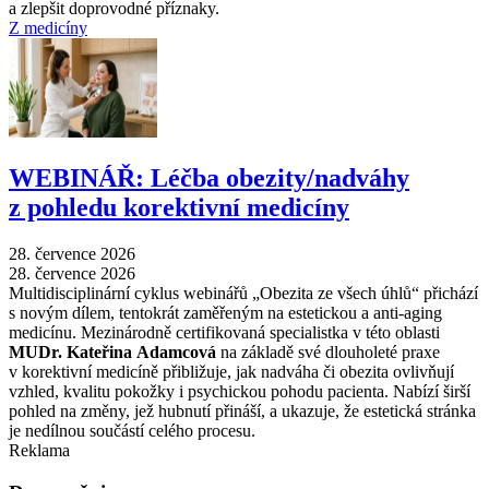
a zlepšit doprovodné příznaky.
Z medicíny
WEBINÁŘ: Léčba obezity/nadváhy
z pohledu korektivní medicíny
28. července 2026
28. července 2026
Multidisciplinární cyklus webinářů „Obezita ze všech úhlů“ přichází
s novým dílem, tentokrát zaměřeným na estetickou a anti-aging
medicínu. Mezinárodně certifikovaná specialistka v této oblasti
MUDr. Kateřina Adamcová
na základě své dlouholeté praxe
v korektivní medicíně přibližuje, jak nadváha či obezita ovlivňují
vzhled, kvalitu pokožky i psychickou pohodu pacienta. Nabízí širší
pohled na změny, jež hubnutí přináší, a ukazuje, že estetická stránka
je nedílnou součástí celého procesu.
Reklama