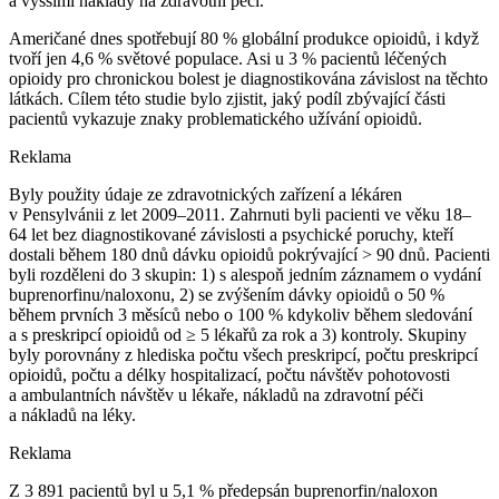
a vyššími náklady na zdravotní péči.
Američané dnes spotřebují 80 % globální produkce opioidů, i když
tvoří jen 4,6 % světové populace. Asi u 3 % pacientů léčených
opioidy pro chronickou bolest je diagnostikována závislost na těchto
látkách. Cílem této studie bylo zjistit, jaký podíl zbývající části
pacientů vykazuje znaky problematického užívání opioidů.
Reklama
Byly použity údaje ze zdravotnických zařízení a lékáren
v Pensylvánii z let 2009–2011. Zahrnuti byli pacienti ve věku 18–
64 let bez diagnostikované závislosti a psychické poruchy, kteří
dostali během 180 dnů dávku opioidů pokrývající > 90 dnů. Pacienti
byli rozděleni do 3 skupin: 1) s alespoň jedním záznamem o vydání
buprenorfinu/naloxonu, 2) se zvýšením dávky opioidů o 50 %
během prvních 3 měsíců nebo o 100 % kdykoliv během sledování
a s preskripcí opioidů od ≥ 5 lékařů za rok a 3) kontroly. Skupiny
byly porovnány z hlediska počtu všech preskripcí, počtu preskripcí
opioidů, počtu a délky hospitalizací, počtu návštěv pohotovosti
a ambulantních návštěv u lékaře, nákladů na zdravotní péči
a nákladů na léky.
Reklama
Z 3 891 pacientů byl u 5,1 % předepsán buprenorfin/naloxon