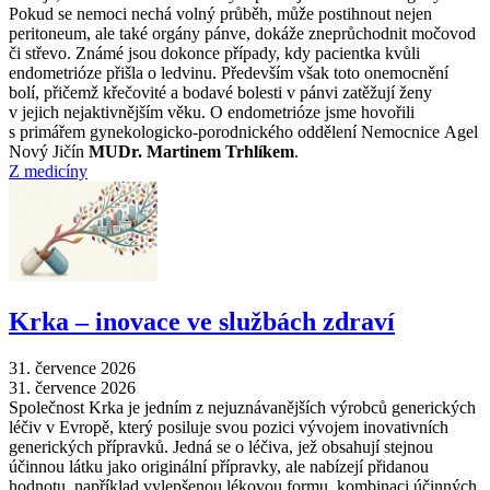
Pokud se nemoci nechá volný průběh, může postihnout nejen
peritoneum, ale také orgány pánve, dokáže zneprůchodnit močovod
či střevo. Známé jsou dokonce případy, kdy pacientka kvůli
endometrióze přišla o ledvinu. Především však toto onemocnění
bolí, přičemž křečovité a bodavé bolesti v pánvi zatěžují ženy
v jejich nejaktivnějším věku. O endometrióze jsme hovořili
s primářem gynekologicko-porodnického oddělení Nemocnice Agel
Nový Jičín
MUDr. Martinem Trhlíkem
.
Z medicíny
Krka –⁠ inovace ve službách zdraví
31. července 2026
31. července 2026
Společnost Krka je jedním z nejuznávanějších výrobců generických
léčiv v Evropě, který posiluje svou pozici vývojem inovativních
generických přípravků. Jedná se o léčiva, jež obsahují stejnou
účinnou látku jako originální přípravky, ale nabízejí přidanou
hodnotu, například vylepšenou lékovou formu, kombinaci účinných