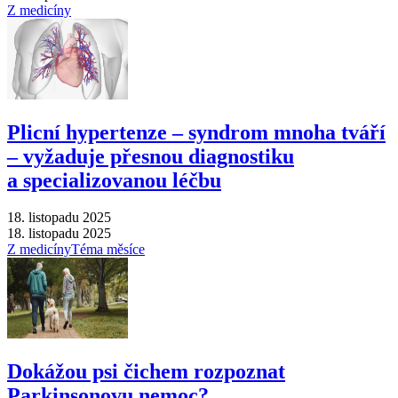
Z medicíny
Plicní hypertenze –⁠ syndrom mnoha tváří
–⁠ vyžaduje přesnou diagnostiku
a specializovanou léčbu
18. listopadu 2025
18. listopadu 2025
Z medicíny
Téma měsíce
Dokážou psi čichem rozpoznat
Parkinsonovu nemoc?