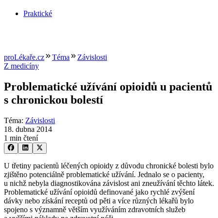
Praktické
proLékaře.cz
Téma
Závislosti
Z medicíny
Problematické užívání opioidů u pacientů
s chronickou bolestí
Téma
:
Závislosti
18. dubna 2014
1 min čtení
U třetiny pacientů léčených opioidy z důvodu chronické bolesti bylo
zjištěno potenciálně problematické užívání. Jednalo se o pacienty,
u nichž nebyla diagnostikována závislost ani zneužívání těchto látek.
Problematické užívání opioidů definované jako rychlé zvýšení
dávky nebo získání receptů od pěti a více různých lékařů bylo
spojeno s významně větším využíváním zdravotních služeb