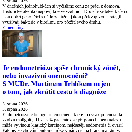
5. srpna 2026
V dnešních jednohubkách si vyčíslíme cenu za práci z domova.
Historické okénko napoví, kde se vzal mor. Dozvíte se také, k čemu
jsou dobří gekončíci s nádory kůže i jakou překvapivou strategii
využívají bakterie v biofilmu pro přežití svého druhu.
Z medicíny
Je endometrióza spíše chronický zánět,
nebo invazivní onemocnění?
S MUDr. Martinem Trhlíkem nejen
o tom, jak zkrátit cestu k diagnóze
3. srpna 2026
3. srpna 2026
Endometrióza je benigní onemocnění, které má však potenciál ke
vzniku malignity. U 2−3 % pacientek se při ponechaném nálezu
může vyvinout klasický karcinom, nejčastěji endometria či ovarií.
Fakt je, že chování endometriózy v pánvi je na hraně malignity.