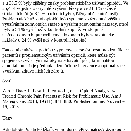
a u 38,5 % byly zjištěny znaky problematického užívání opioidů. Ve
25,4 % se jednalo o rychlé zvýšení dávky a ve 21,3 % o časté
střídání lékařů (u 8,1 % pacientů byly zjištěny obě skutečnosti).
Problematické užívání opioidů bylo spojeno s významně větším
využíváním zdravotních služeb a vyššími zdravotními náklady, které
byly o 54 % vyšší než v kontrolní skupině. Ve skupině
s předepsaným buprenorfinem/naloxonem byly zdravotnické
náklady o 24 % vyšší než v kontrolní skupině.
Tato studie ukázala potřebu vypracovat a zavést postupy identifikace
pacientů s problematickým užíváním opioidů, které může být
spojeno se zvýšenými nároky na zdravotní péči, kriminalitou
a mortalitou. To je předpokladem účinné intervence a optimalizace
využívání zdravotnických zdrojů.
(zza)
Zdroj: Tkacz J., Pesa J., Lien Vo L., et al. Opioid Analgesic–
Treated Chronic Pain Patients at Risk for Problematic Use. Am J
Manag Care. 2013; 19 (11): 871–880. Published online: November
19, 2013.
Tagy:
Adiktologie
Praktické lékařství pro dospělé
Psychiatrie
Algeziologie