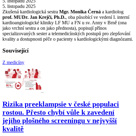
5. listopadu 2025
5. listopadu 2025
Zkušená kardiologická sestra
Mgr. Monika Černá
a kardiolog
prof. MUDr. Jan Krejčí, Ph.D.
, oba působící ve vedení I. interní
kardioangiologické kliniky LF MU a FN u sv. Anny v Brně (ona
jako vrchní sestra a on jako přednosta), popisují přínos
specializovaných sester a telemedicínských postupů pro zlepšování
kvality a dostupnosti péče o pacienty s kardiologickými diagnózami.
Související
Z medicíny
Rizika preeklampsie v české populaci
rostou. Přesto chybí vůle k zavedení
jejího plošného screeningu v nejvyšší
kvalitě