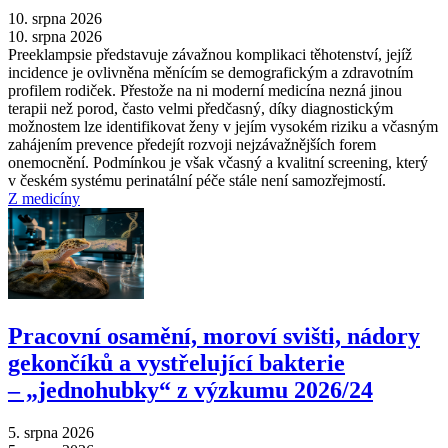
10. srpna 2026
10. srpna 2026
Preeklampsie představuje závažnou komplikaci těhotenství, jejíž
incidence je ovlivněna měnícím se demografickým a zdravotním
profilem rodiček. Přestože na ni moderní medicína nezná jinou
terapii než porod, často velmi předčasný, díky diagnostickým
možnostem lze identifikovat ženy v jejím vysokém riziku a včasným
zahájením prevence předejít rozvoji nejzávažnějších forem
onemocnění. Podmínkou je však včasný a kvalitní screening, který
v českém systému perinatální péče stále není samozřejmostí.
Z medicíny
Pracovní osamění, moroví svišti, nádory
gekončíků a vystřelující bakterie
–⁠ „jednohubky“ z výzkumu 2026/24
5. srpna 2026