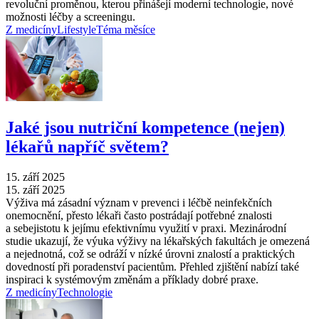
revoluční proměnou, kterou přinášejí moderní technologie, nové
možnosti léčby a screeningu.
Z medicíny
Lifestyle
Téma měsíce
Jaké jsou nutriční kompetence (nejen)
lékařů napříč světem?
15. září 2025
15. září 2025
Výživa má zásadní význam v prevenci i léčbě neinfekčních
onemocnění, přesto lékaři často postrádají potřebné znalosti
a sebejistotu k jejímu efektivnímu využití v praxi. Mezinárodní
studie ukazují, že výuka výživy na lékařských fakultách je omezená
a nejednotná, což se odráží v nízké úrovni znalostí a praktických
dovedností při poradenství pacientům. Přehled zjištění nabízí také
inspiraci k systémovým změnám a příklady dobré praxe.
Z medicíny
Technologie