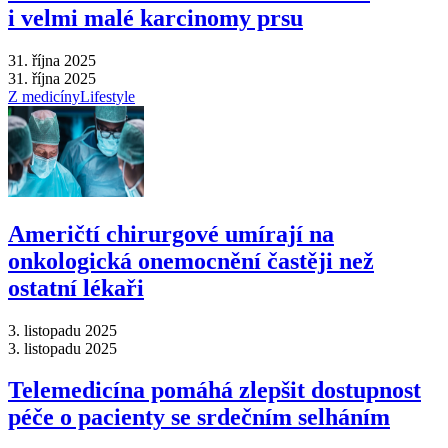
i velmi malé karcinomy prsu
31. října 2025
31. října 2025
Z medicíny
Lifestyle
Američtí chirurgové umírají na
onkologická onemocnění častěji než
ostatní lékaři
3. listopadu 2025
3. listopadu 2025
Telemedicína pomáhá zlepšit dostupnost
péče o pacienty se srdečním selháním