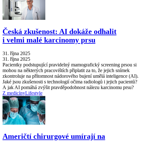
Česká zkušenost: AI dokáže odhalit
i velmi malé karcinomy prsu
31. října 2025
31. října 2025
Pacientky podstupující pravidelný mamografický screening prsou si
mohou na některých pracovištích připlatit za to, že jejich snímek
zkontroluje na přítomnost nádorového bujení umělá inteligence (AI).
Jaké jsou zkušenosti s technologií očima radiologů i jejich pacientů?
A jak AI pomáhá zvýšit pravděpodobnost nálezu karcinomu prsu?
Z medicíny
Lifestyle
Američtí chirurgové umírají na