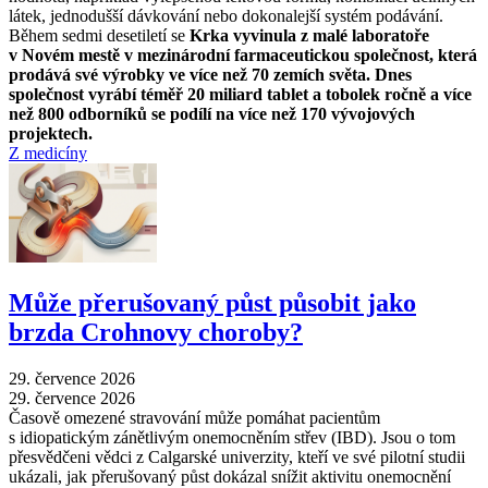
látek, jednodušší dávkování nebo dokonalejší systém podávání.
Během sedmi desetiletí se
Krka vyvinula z malé laboratoře
v Novém mestě v mezinárodní farmaceutickou společnost, která
prodává své výrobky ve více než 70 zemích světa. Dnes
společnost vyrábí téměř 20 miliard tablet a tobolek ročně a více
než 800 odborníků se podílí na více než 170 vývojových
projektech.
Z medicíny
Může přerušovaný půst působit jako
brzda Crohnovy choroby?
29. července 2026
29. července 2026
Časově omezené stravování může pomáhat pacientům
s idiopatickým zánětlivým onemocněním střev (IBD). Jsou o tom
přesvědčeni vědci z Calgarské univerzity, kteří ve své pilotní studii
ukázali, jak přerušovaný půst dokázal snížit aktivitu onemocnění