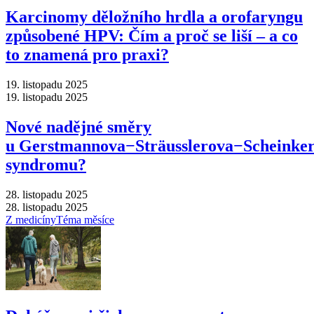
Karcinomy děložního hrdla a orofaryngu
způsobené HPV: Čím a proč se liší –⁠ a co
to znamená pro praxi?
19. listopadu 2025
19. listopadu 2025
Nové nadějné směry
u Gerstmannova−Sträusslerova−Scheinke
syndromu?
28. listopadu 2025
28. listopadu 2025
Z medicíny
Téma měsíce