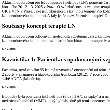
Aktuální doporučení pro léčbu lupusové nefritidy (LN), poměrně čas
konaného 20.–21. 3. 2025 v Praze. O své zkušenosti s vedením terap
UK a VFN v Praze. Jaké jsou zkušenosti s tzv. triple terapií? Pro koh
kalcineurinového inhibitoru? A kdy je třeba zvážit změnu terapie? Do
Současný koncept terapie LN
Aktuální doporučení odborných společností i dostupná data z klinic
kalcineurinového inhibitoru ke standardní kombinaci imunosupresiv a k
Reklama
Kazuistika 1: Pacientka s opakovanými vz
Pacientka, nyní ve věku 55 let, má revmatické onemocnění od roku 199
2 aborty v anamnéze a hlubokou žilní trombózu (2012). V roce 2003 
slabě ANCA (laktoferin).
Reklama
Biopticky byla potvrzena také nefritida (třída III A/C se srpky) a 
mykofenolát mofetil (MMF), který byl následně při remisi onemocnění 