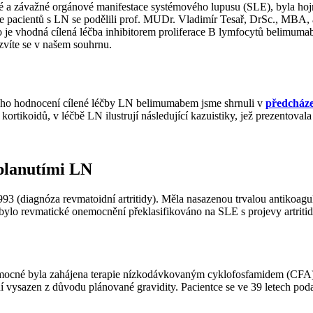
té a závažné orgánové manifestace systémového lupusu (SLE), byla hoj
ie pacientů s LN se podělili prof. MUDr. Vladimír Tesař, DrSc., MBA,
o je vhodná cílená léčba inhibitorem proliferace B lymfocytů belimumab
zvíte se v našem souhrnu.
kého hodnocení cílené léčby LN belimumabem jsme shrnuli v
předcháze
ortikoidů, v léčbě LN ilustrují následující kazuistiky, jež prezentoval
planutími LN
3 (diagnóza revmatoidní artritidy). Měla nasazenou trvalou antikoagul
bylo revmatické onemocnění překlasifikováno na SLE s projevy artriti
u nemocné byla zahájena terapie nízkodávkovaným cyklofosfamidem (CFA
vysazen z důvodu plánované gravidity. Pacientce se ve 39 letech podař