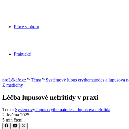
Práce v oboru
Praktické
proLékaře.cz
Téma
Systémový lupus erythematodes a lupusová ne
Z medicíny
Léčba lupusové nefritidy v praxi
Téma
:
Systémový lupus erythematodes a lupusová nefritida
2. května 2025
5 min čtení