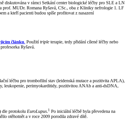
ně diskutována v rámci Setkání center biologické léčby pro SLE a LN
 a prof. MUDr. Romana Ryšavá, CSc., oba z Kliniky nefrologie 1. LF
em a kteří pacienti budou spíše profitovat z nasazení
jícím článku
.
Použití
triple
terapie, tedy přidání cílené léčby nebo
a profesorka Ryšavá.
ační léčbu pro trombofilní stav (leidenská mutace a pozitivita APLA),
dy, leukopenie, perimyokarditidy, pozitivitou ANAb a anti-dsDNA,
1
) dle protokolu
EuroLupus
.
Po iniciální léčbě byla převedena na
ilo otěhotnět a v roce 2009 porodila zdravé dítě.