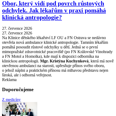
Obor, který vidí pod povrch růstových
odchylek. Jak lékařům v praxi pomáhá
klinická antropologie?
27. července 2026
27. července 2026
Na Klinice dětského lékařství LF OU a FN Ostrava se nedávno
otevřela nová ambulance klinické antropologie. Tamním lékařům
pomáhá posoudit růstové odchylky u dětí. Jedná se o první
mimopražské zdravotnické pracoviště (po FN Královské Vinohrady
a FN Motol a Homolka), kde mají k dispozici odborníka na
klinickou antropologii.
Mgr. Kristýna Kuchynková
, která má nově
otevřenou ambulanci na starosti, upřesňuje přínos svého oboru,
o jehož náplni a praktickém přínosu má mlhavou představu nejen
široká, ale i odborná veřejnost.
Reklama
Doporučujeme
Z medicíny