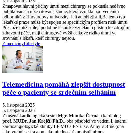
3. listopadu 2025
Zmapovat hlavní příčiny úmrtí mezi chirurgy se pokusila nedávno
publikovaná a níže citovaná studie, která vznikla pod vedením
odborníků z Harvardovy univerzity. Její autoři zjistili, že tento typ
lékařské praxe může být spojen se specifickým profilem rizik úmrtí.
Přestože totiž sdílejí podobné lékařské vzdělání i přístup ke zdrojům
zdravotní péče, mají chirurgové vyšší celkové riziko úmrtí ve
srovnání s lékaři, kteří chirurgy nejsou.
Z medicíny
Lifestyle
Telemedicína pomáhá zlepšit dostupnost
péče o pacienty se srdečním selháním
5. listopadu 2025
5. listopadu 2025
Zkušená kardiologická sestra
Mgr. Monika Černá
a kardiolog
prof. MUDr. Jan Krejčí, Ph.D.
, oba působící ve vedení I. interní
kardioangiologické kliniky LF MU a FN u sv. Anny v Brně (ona
jako vrchní sestra a on jako přednosta), popisují přínos