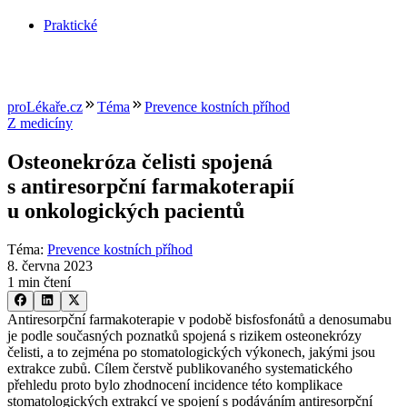
Praktické
proLékaře.cz
Téma
Prevence kostních příhod
Z medicíny
Osteonekróza čelisti spojená
s antiresorpční farmakoterapií
u onkologických pacientů
Téma
:
Prevence kostních příhod
8. června 2023
1 min čtení
Antiresorpční farmakoterapie v podobě bisfosfonátů a denosumabu
je podle současných poznatků spojená s rizikem osteonekrózy
čelisti, a to zejména po stomatologických výkonech, jakými jsou
extrakce zubů. Cílem čerstvě publikovaného systematického
přehledu proto bylo zhodnocení incidence této komplikace
stomatologických extrakcí ve spojení s podáváním antiresorpční