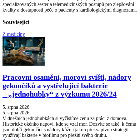
specializovaných sester a telemedicínských postupů pro zlepšování
kvality a dostupnosti péče o pacienty s kardiologickými diagnózami.
Související
Z medicíny
Pracovní osamění, moroví svišti, nádory
gekončíků a vystřelující bakterie
–⁠ „jednohubky“ z výzkumu 2026/24
5. srpna 2026
5. srpna 2026
V dnešních jednohubkách si vyčíslíme cenu za práci z domova.
Historické okénko napoví, kde se vzal mor. Dozvíte se také, k čemu
jsou dobří gekončíci s nádory kůže i jakou překvapivou strategii
využívají bakterie v biofilmu pro přežití svého druhu.