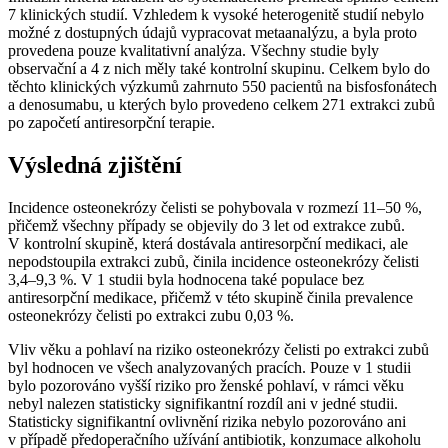
7 klinických studií. Vzhledem k vysoké heterogenitě studií nebylo
možné z dostupných údajů vypracovat metaanalýzu, a byla proto
provedena pouze kvalitativní analýza. Všechny studie byly
observační a 4 z nich měly také kontrolní skupinu. Celkem bylo do
těchto klinických výzkumů zahrnuto 550 pacientů na bisfosfonátech
a denosumabu, u kterých bylo provedeno celkem 271 extrakci zubů
po započetí antiresorpční terapie.
Výsledná zjištění
Incidence osteonekrózy čelisti se pohybovala v rozmezí 11–50 %,
přičemž všechny případy se objevily do 3 let od extrakce zubů.
V kontrolní skupině, která dostávala antiresorpční medikaci, ale
nepodstoupila extrakci zubů, činila incidence osteonekrózy čelisti
3,4–9,3 %. V 1 studii byla hodnocena také populace bez
antiresorpční medikace, přičemž v této skupině činila prevalence
osteonekrózy čelisti po extrakci zubu 0,03 %.
Vliv věku a pohlaví na riziko osteonekrózy čelisti po extrakci zubů
byl hodnocen ve všech analyzovaných pracích. Pouze v 1 studii
bylo pozorováno vyšší riziko pro ženské pohlaví, v rámci věku
nebyl nalezen statisticky signifikantní rozdíl ani v jedné studii.
Statisticky signifikantní ovlivnění rizika nebylo pozorováno ani
v případě předoperačního užívání antibiotik, konzumace alkoholu