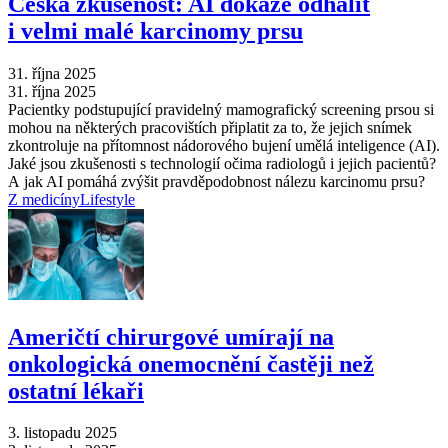
Česká zkušenost: AI dokáže odhalit
i velmi malé karcinomy prsu
31. října 2025
31. října 2025
Pacientky podstupující pravidelný mamografický screening prsou si
mohou na některých pracovištích připlatit za to, že jejich snímek
zkontroluje na přítomnost nádorového bujení umělá inteligence (AI).
Jaké jsou zkušenosti s technologií očima radiologů i jejich pacientů?
A jak AI pomáhá zvýšit pravděpodobnost nálezu karcinomu prsu?
Z medicíny
Lifestyle
Američtí chirurgové umírají na
onkologická onemocnění častěji než
ostatní lékaři
3. listopadu 2025