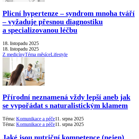
Plicní hypertenze –⁠ syndrom mnoha tváří
–⁠ vyžaduje přesnou diagnostiku
a specializovanou léčbu
18. listopadu 2025
18. listopadu 2025
Z medicíny
Téma měsíce
Lifestyle
Přírodní neznamená vždy lepší aneb jak
se vypořádat s naturalistickým klamem
Téma:
Komunikace a péče
11. srpna 2025
Téma:
Komunikace a péče
11. srpna 2025
Jaké jsou nutriční kompetence (nejen)