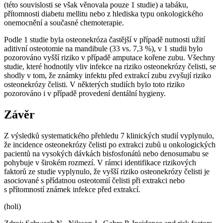
(této souvislosti se však věnovala pouze 1 studie) a tabáku,
přítomnosti diabetu mellitu nebo z hlediska typu onkologického
onemocnění a současné chemoterapie.
Podle 1 studie byla osteonekróza častější v případě nutnosti užití
aditivní osteotomie na mandibule (33 vs. 7,3 %), v 1 studii bylo
pozorováno vyšší riziko v případě amputace kořene zubu. Všechny
studie, které hodnotily vliv infekce na riziko osteonekrózy čelisti, se
shodly v tom, že známky infektu před extrakcí zubu zvyšují riziko
osteonekrózy čelisti. V některých studiích bylo toto riziko
pozorováno i v případě provedení dentální hygieny.
Závěr
Z výsledků systematického přehledu 7 klinických studií vyplynulo,
že incidence osteonekrózy čelisti po extrakci zubů u onkologických
pacientů na vysokých dávkách bisfosfonátů nebo denosumabu se
pohybuje v širokém rozmezí. V rámci identifikace rizikových
faktorů ze studie vyplynulo, že vyšší riziko osteonekrózy čelisti je
asociované s přídatnou osteotomií čelisti při extrakci nebo
s přítomností známek infekce před extrakcí.
(holi)