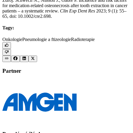
Zdroj: Schwech N., Nilsson J., Gabre P. Incidence and risk factors
for medication-related osteonecrosis after tooth extraction in cancer
patients –⁠ a systematic review.
Clin Exp Dent Res
2023; 9 (1): 55–
65, doi: 10.1002/cre2.698.
Tagy:
Onkologie
Pneumologie a ftizeologie
Radioterapie
Partner