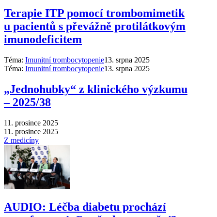
Terapie ITP pomocí trombomimetik
u pacientů s převážně protilátkovým
imunodeficitem
Téma:
Imunitní trombocytopenie
13. srpna 2025
Téma:
Imunitní trombocytopenie
13. srpna 2025
„Jednohubky“ z klinického výzkumu
–⁠ 2025/38
11. prosince 2025
11. prosince 2025
Z medicíny
AUDIO: Léčba diabetu prochází