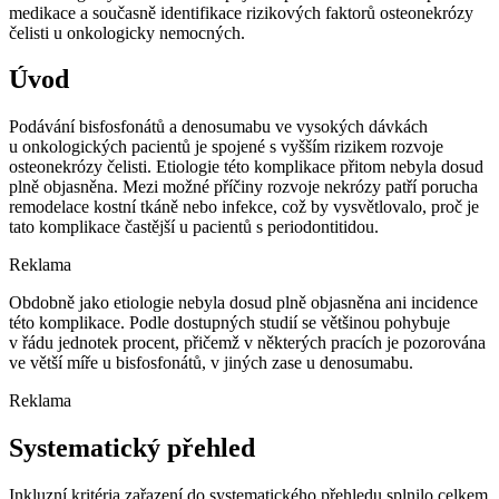
medikace a současně identifikace rizikových faktorů osteonekrózy
čelisti u onkologicky nemocných.
Úvod
Podávání bisfosfonátů a denosumabu ve vysokých dávkách
u onkologických pacientů je spojené s vyšším rizikem rozvoje
osteonekrózy čelisti. Etiologie této komplikace přitom nebyla dosud
plně objasněna. Mezi možné příčiny rozvoje nekrózy patří porucha
remodelace kostní tkáně nebo infekce, což by vysvětlovalo, proč je
tato komplikace častější u pacientů s periodontitidou.
Reklama
Obdobně jako etiologie nebyla dosud plně objasněna ani incidence
této komplikace. Podle dostupných studií se většinou pohybuje
v řádu jednotek procent, přičemž v některých pracích je pozorována
ve větší míře u bisfosfonátů, v jiných zase u denosumabu.
Reklama
Systematický přehled
Inkluzní kritéria zařazení do systematického přehledu splnilo celkem