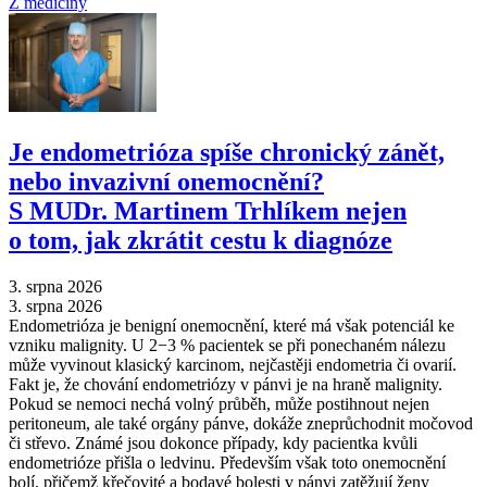
Z medicíny
Je endometrióza spíše chronický zánět,
nebo invazivní onemocnění?
S MUDr. Martinem Trhlíkem nejen
o tom, jak zkrátit cestu k diagnóze
3. srpna 2026
3. srpna 2026
Endometrióza je benigní onemocnění, které má však potenciál ke
vzniku malignity. U 2−3 % pacientek se při ponechaném nálezu
může vyvinout klasický karcinom, nejčastěji endometria či ovarií.
Fakt je, že chování endometriózy v pánvi je na hraně malignity.
Pokud se nemoci nechá volný průběh, může postihnout nejen
peritoneum, ale také orgány pánve, dokáže zneprůchodnit močovod
či střevo. Známé jsou dokonce případy, kdy pacientka kvůli
endometrióze přišla o ledvinu. Především však toto onemocnění
bolí, přičemž křečovité a bodavé bolesti v pánvi zatěžují ženy