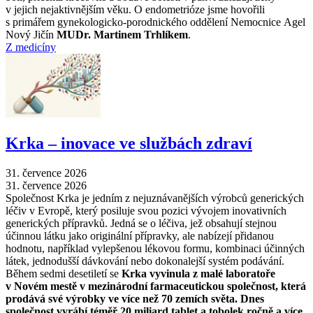
v jejich nejaktivnějším věku. O endometrióze jsme hovořili
s primářem gynekologicko-porodnického oddělení Nemocnice Agel
Nový Jičín
MUDr. Martinem Trhlíkem
.
Z medicíny
Krka –⁠ inovace ve službách zdraví
31. července 2026
31. července 2026
Společnost Krka je jedním z nejuznávanějších výrobců generických
léčiv v Evropě, který posiluje svou pozici vývojem inovativních
generických přípravků. Jedná se o léčiva, jež obsahují stejnou
účinnou látku jako originální přípravky, ale nabízejí přidanou
hodnotu, například vylepšenou lékovou formu, kombinaci účinných
látek, jednodušší dávkování nebo dokonalejší systém podávání.
Během sedmi desetiletí se
Krka vyvinula z malé laboratoře
v Novém mestě v mezinárodní farmaceutickou společnost, která
prodává své výrobky ve více než 70 zemích světa. Dnes
společnost vyrábí téměř 20 miliard tablet a tobolek ročně a více