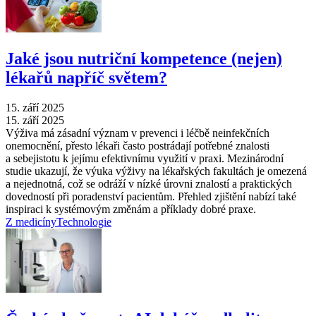
Jaké jsou nutriční kompetence (nejen)
lékařů napříč světem?
15. září 2025
15. září 2025
Výživa má zásadní význam v prevenci i léčbě neinfekčních
onemocnění, přesto lékaři často postrádají potřebné znalosti
a sebejistotu k jejímu efektivnímu využití v praxi. Mezinárodní
studie ukazují, že výuka výživy na lékařských fakultách je omezená
a nejednotná, což se odráží v nízké úrovni znalostí a praktických
dovedností při poradenství pacientům. Přehled zjištění nabízí také
inspiraci k systémovým změnám a příklady dobré praxe.
Z medicíny
Technologie