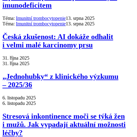
imunodeficitem
Téma:
Imunitní trombocytopenie
13. srpna 2025
Téma:
Imunitní trombocytopenie
13. srpna 2025
Česká zkušenost: AI dokáže odhalit
i velmi malé karcinomy prsu
31. října 2025
31. října 2025
„Jednohubky“ z klinického výzkumu
–⁠ 2025/36
6. listopadu 2025
6. listopadu 2025
Stresová inkontinence moči se týká žen
i mužů. Jak vypadají aktuální možnosti
léčby?