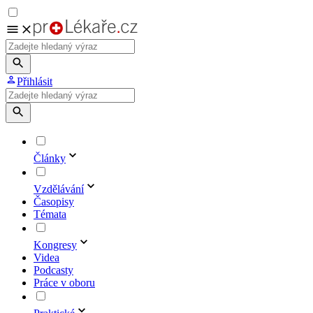
Přihlásit
Články
Vzdělávání
Časopisy
Témata
Kongresy
Videa
Podcasty
Práce v oboru