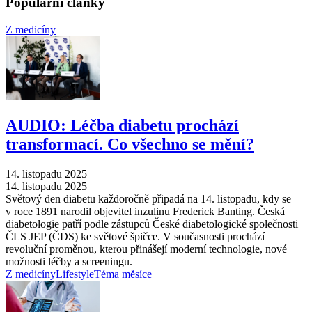
Populární články
Z medicíny
AUDIO: Léčba diabetu prochází
transformací. Co všechno se mění?
14. listopadu 2025
14. listopadu 2025
Světový den diabetu každoročně připadá na 14. listopadu, kdy se
v roce 1891 narodil objevitel inzulinu Frederick Banting. Česká
diabetologie patří podle zástupců České diabetologické společnosti
ČLS JEP (ČDS) ke světové špičce. V současnosti prochází
revoluční proměnou, kterou přinášejí moderní technologie, nové
možnosti léčby a screeningu.
Z medicíny
Lifestyle
Téma měsíce