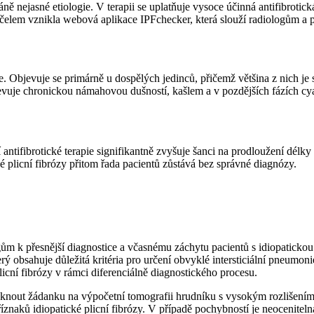
áně nejasné etiologie. V terapii se uplatňuje vysoce účinná antifibroti
 účelem vznikla webová aplikace IPFchecker, která slouží radiologům 
nie. Objevuje se primárně u dospělých jedinců, přičemž většina z nich j
jevuje chronickou námahovou dušností, kašlem a v pozdějších fázích cy
ntifibrotické terapie signifikantně zvyšuje šanci na prodloužení délky p
 plicní fibrózy přitom řada pacientů zůstává bez správné diagnózy.
m k přesnější diagnostice a včasnému záchytu pacientů s idiopatickou p
erý obsahuje důležitá kritéria pro určení obvyklé intersticiální pneumoni
plicní fibrózy v rámci diferenciálně diagnostického procesu.
tisknout žádanku na výpočetní tomografii hrudníku s vysokým rozlišení
íznaků idiopatické plicní fibrózy. V případě pochybností je neocenit