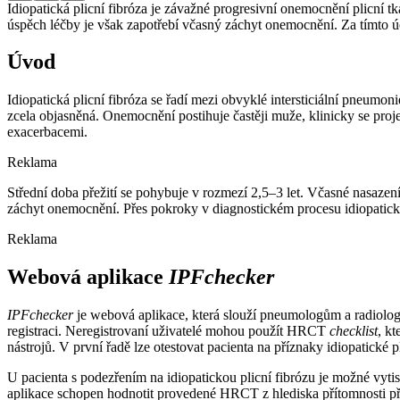
Idiopatická plicní fibróza je závažné progresivní onemocnění plicní tk
úspěch léčby je však zapotřebí včasný záchyt onemocnění. Za tímto
Úvod
Idiopatická plicní fibróza se řadí mezi obvyklé intersticiální pneumo
zcela objasněná. Onemocnění postihuje častěji muže, klinicky se pro
exacerbacemi.
Reklama
Střední doba přežití se pohybuje v rozmezí 2,5–3 let. Včasné nasazení a
záchyt onemocnění. Přes pokroky v diagnostickém procesu idiopatické
Reklama
Webová aplikace
IPFchecker
IPFchecker
je webová aplikace, která slouží pneumologům a radiologů
registraci. Neregistrovaní uživatelé mohou použít HRCT
checklist
, kt
nástrojů. V první řadě lze otestovat pacienta na příznaky idiopatické 
U pacienta s podezřením na idiopatickou plicní fibrózu je možné vy
aplikace schopen hodnotit provedené HRCT z hlediska přítomnosti př