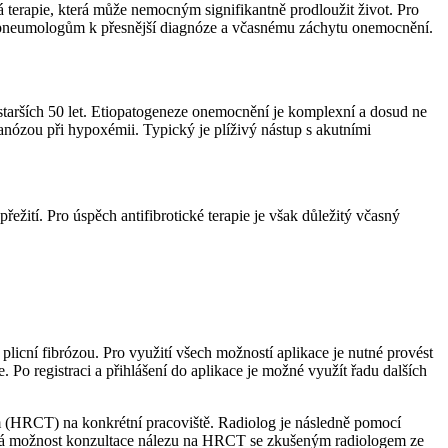
cká terapie, která může nemocným signifikantně prodloužit život. Pro
a pneumologům k přesnější diagnóze a včasnému záchytu onemocnění.
e starších 50 let. Etiopatogeneze onemocnění je komplexní a dosud ne
anózou při hypoxémii. Typický je plíživý nástup s akutními
řežití. Pro úspěch antifibrotické terapie je však důležitý včasný
licní fibrózou. Pro využití všech možností aplikace je nutné provést
e. Po registraci a přihlášení do aplikace je možné využít řadu dalších
m (HRCT) na konkrétní pracoviště. Radiolog je následně pomocí
elná možnost konzultace nálezu na HRCT se zkušeným radiologem ze