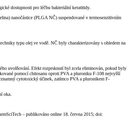
cké dostupnosti pro léčbu bakteriální keratitidy.
elina) nanočástice (PLGA NČ) suspendované v termosenzitivním
techniky typu olej ve vodě. NČ byly charakterizovány s ohledem na
ného uvolňování. Efekt rozprsknutí byl zcela eliminován, pokud byly
kované pomocí chitosanu oproti PVA a pluroniku F-108 nejvyšší
ýznamný cytotoxický účinek, zatímco PVA a pluronikem F-
í oka.
rmSciTech –⁠ publikováno online 18. června 2015; doi: