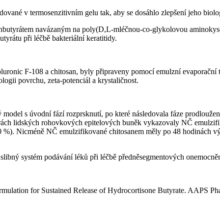
dované v termosenzitivním gelu tak, aby se dosáhlo zlepšení jeho biologi
zonbutyrátem navázaným na poly(D,L-mléčnou-co-glykolovou aminokys
yrátu při léčbě bakteriální keratitidy.
luronic F-108 a chitosan, byly připraveny pomocí emulzní evaporační 
ologii povrchu, zeta-potenciál a krystaličnost.
 model s úvodní fází rozprsknutí, po které následovala fáze prodlouže
rách lidských rohovkových epitelových buněk vykazovaly NČ emulzifi
,30 %). Nicméně NČ emulzifikované chitosanem měly po 48 hodinách v
slibný systém podávání léků při léčbě předněsegmentových onemocněn
rmulation for Sustained Release of Hydrocortisone Butyrate. AAPS Pha