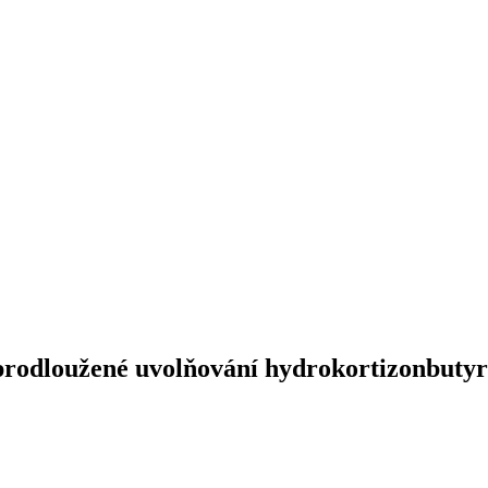
 prodloužené uvolňování hydrokortizonbuty