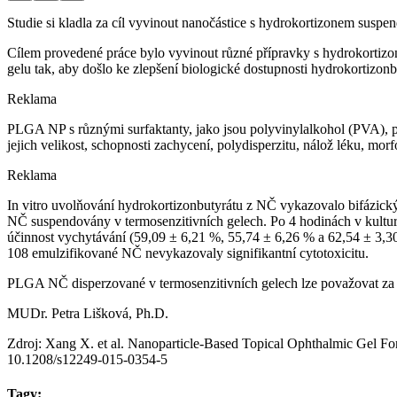
Studie si kladla za cíl vyvinout nanočástice s hydrokortizonem suspen
Cílem provedené práce bylo vyvinout různé přípravky s hydrokorti
gelu tak, aby došlo ke zlepšení biologické dostupnosti hydrokortizonbut
Reklama
PLGA NP s různými surfaktanty, jako jsou polyvinylalkohol (PVA), p
jejich velikost, schopnosti zachycení, polydisperzitu, nálož léku, morf
Reklama
In vitro uvolňování hydrokortizonbutyrátu z NČ vykazovalo bifázický
NČ suspendovány v termosenzitivních gelech. Po 4 hodinách v kultu
účinnost vychytávání (59,09 ± 6,21 %, 55,74 ± 6,26 % a 62,54 ± 3
108 emulzifikované NČ nevykazovaly signifikantní cytotoxicitu.
PLGA NČ disperzované v termosenzitivních gelech lze považovat za 
MUDr. Petra Lišková, Ph.D.
Zdroj: Xang X. et al. Nanoparticle-Based Topical Ophthalmic Gel Fo
10.1208/s12249-015-0354-5
Tagy: