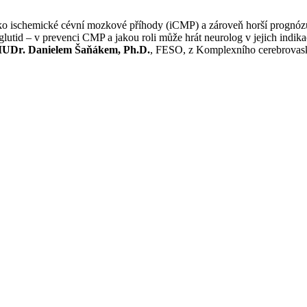
ko ischemické cévní mozkové příhody (iCMP) a zároveň horší prognózu 
tid –⁠ v prevenci CMP a jakou roli může hrát neurolog v jejich indikac
MUDr. Danielem Šaňákem, Ph.D.
, FESO, z Komplexního cerebrovas