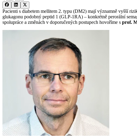
Pacienti s diabetem mellitem 2. typu (DM2) mají významně vyšší rizi
glukagonu podobný peptid 1 (GLP-1RA) –⁠ konkrétně perorální semaglu
spolupráce a změnách v doporučených postupech hovoříme s
prof. 