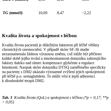
TG (mmol/l)
10,69
8,47
−2,22
Kvalita života a spokojenost s léčbou
Kvalita života pacientů je důležitým faktorem při léčbě většiny
chronických onemocnění. V případě skóre SF-36 studie
nezaznamenala žádnou výraznou změnu, což může být přičteno
krátké době jejího trvání a mnohostrannosti dotazníku zahrnujícího
faktory daleko nad rámec kompenzace glykémie a regulace
hmotnosti. Naopak skóre dotazníku DTSQ zaměřeného specificky
na pacienty s DM2 ukázalo významné zvýšení jejich spokojenosti
při léčbě p.o. semaglutidem. To může vést k lepší adherenci
k dlouhodobé terapii DM2.
Tab. 3
Kvalita života (QoL) a spokojenost s léčbou (*p = 0,17; **p
< 0,05)