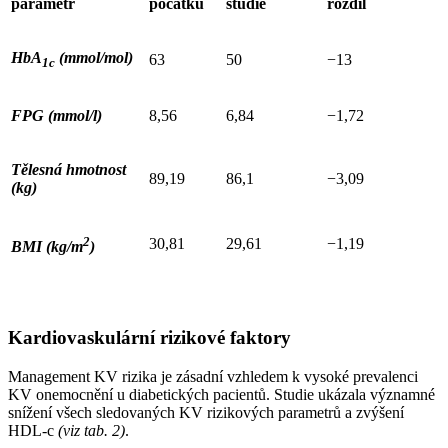
parametr
počátku
studie
rozdíl
HbA
(mmol/mol)
63
50
−13
1c
FPG (mmol/l)
8,56
6,84
−1,72
Tělesná hmotnost
89,19
86,1
−3,09
(kg)
2
30,81
29,61
−1,19
BMI (kg/m
)
Kardiovaskulární rizikové faktory
Management KV rizika je zásadní vzhledem k vysoké prevalenci
KV onemocnění u diabetických pacientů. Studie ukázala významné
snížení všech sledovaných KV rizikových parametrů a zvýšení
HDL-c
(viz tab. 2)
.