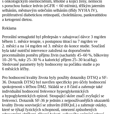
s onkologickým onemocněním, těhotné a kojící ženy, nemocní
s poruchou funkce ledvin (eGFR < 60 ml⁠/⁠min), těžkým jaterním
selháním, městnavým srdečním selháním (třídy NYHA IV),
proliferativní diabetickou retinopatií, cholelitiázou, pankreatitidou
a ketogenní dietou.
Reklama
Perorální semaglutid byl předepsán v zahajovací dávce 3 mg⁠/⁠den
během 1. měsíce terapie, s postupnou titrací na 7 mg⁠/⁠den ve
2. měsíci a na 14 mg⁠/⁠den od 3. měsíce do konce studie. Součástí
byla také nutriční intervence založená na doporučeném
procentuálním poměru příjmu živin (sacharidy 45–60 %, bílkoviny
10–20 %, tuky 25–30 % a kalorický příjem 25–30 kcal⁠/⁠kg).
Sledované parametry byly hodnoceny na počátku studie a po
6 měsících léčby.
Pro hodnocení kvality života byly použity dotazníky DTSQ a SF-
36. Dotazník DTSQ byl navržen specificky pro účely hodnocení
spokojenosti s léčbou DM2. Skládá se z 8 částí a zahrnuje také
individuální hodnocení frekvence hyperglykemických
a hypoglykemických epizod. Stoupající skóre značí zvyšující se
frekvenci. Dotazník SF-36 je jedním z nejpoužívanějších ukazatelů
kvality života související se zdravím (HRQoL) a zahrnuje otázky,
které se týkají fyzických schopností, omezení způsobených