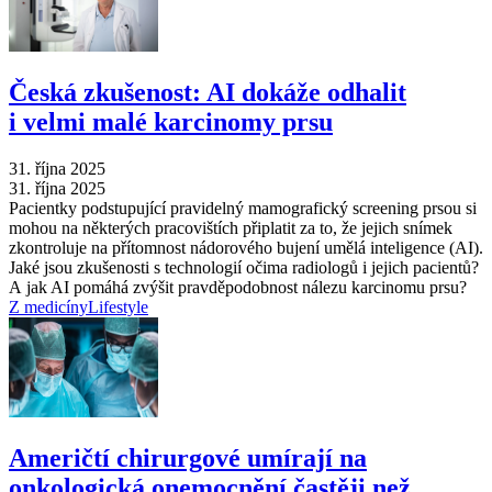
Česká zkušenost: AI dokáže odhalit
i velmi malé karcinomy prsu
31. října 2025
31. října 2025
Pacientky podstupující pravidelný mamografický screening prsou si
mohou na některých pracovištích připlatit za to, že jejich snímek
zkontroluje na přítomnost nádorového bujení umělá inteligence (AI).
Jaké jsou zkušenosti s technologií očima radiologů i jejich pacientů?
A jak AI pomáhá zvýšit pravděpodobnost nálezu karcinomu prsu?
Z medicíny
Lifestyle
Američtí chirurgové umírají na
onkologická onemocnění častěji než