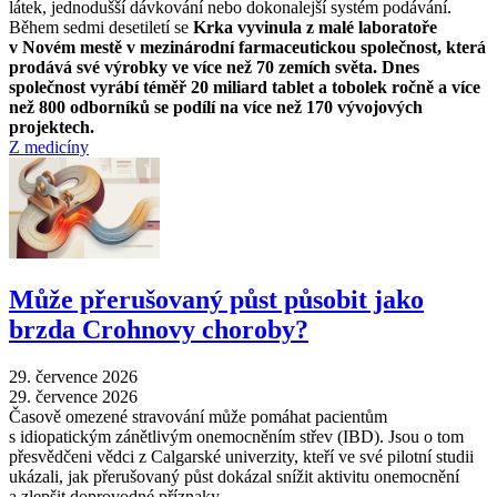
látek, jednodušší dávkování nebo dokonalejší systém podávání.
Během sedmi desetiletí se
Krka vyvinula z malé laboratoře
v Novém mestě v mezinárodní farmaceutickou společnost, která
prodává své výrobky ve více než 70 zemích světa. Dnes
společnost vyrábí téměř 20 miliard tablet a tobolek ročně a více
než 800 odborníků se podílí na více než 170 vývojových
projektech.
Z medicíny
Může přerušovaný půst působit jako
brzda Crohnovy choroby?
29. července 2026
29. července 2026
Časově omezené stravování může pomáhat pacientům
s idiopatickým zánětlivým onemocněním střev (IBD). Jsou o tom
přesvědčeni vědci z Calgarské univerzity, kteří ve své pilotní studii
ukázali, jak přerušovaný půst dokázal snížit aktivitu onemocnění
a zlepšit doprovodné příznaky.