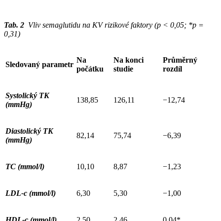
Tab. 2
Vliv semaglutidu na KV rizikové faktory (p < 0,05; *p =
0,31)
Na
Na konci
Průměrný
Sledovaný parametr
počátku
studie
rozdíl
Systolický TK
138,85
126,11
−12,74
(mmHg)
Diastolický TK
82,14
75,74
−6,39
(mmHg)
TC (mmol/l)
10,10
8,87
−1,23
LDL-c (mmol/l)
6,30
5,30
−1,00
HDL-c (mmol/l)
2,50
2,46
0,04*