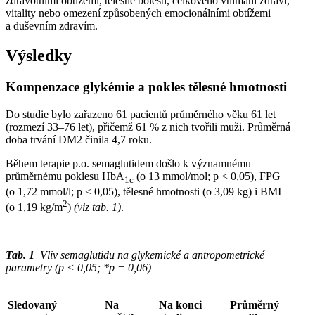
zdravotními obtížemi, tělesné bolesti, celkového vnímání zdraví,
vitality nebo omezení způsobených emocionálními obtížemi
a duševním zdravím.
Výsledky
Kompenzace glykémie a pokles tělesné hmotnosti
Do studie bylo zařazeno 61 pacientů průměrného věku 61 let
(rozmezí 33–76 let), přičemž 61 % z nich tvořili muži. Průměrná
doba trvání DM2 činila 4,7 roku.
Během terapie p.o. semaglutidem došlo k významnému
průměrnému poklesu HbA
(o 13 mmol⁠/⁠mol; p < 0,05), FPG
1c
(o 1,72 mmol⁠/⁠l; p < 0,05), tělesné hmotnosti (o 3,09 kg) i BMI
2
(o 1,19 kg⁠/⁠m
)
(viz tab. 1)
.
Tab. 1
Vliv semaglutidu na glykemické a antropometrické
parametry (p < 0,05; *p = 0,06)
Sledovaný
Na
Na konci
Průměrný