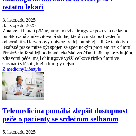
ostatní lékaři
3. listopadu 2025
3. listopadu 2025
Zmapovat hlavní příčiny úmrtí mezi chirurgy se pokusila nedávno
publikovaná a níže citovaná studie, která vznikla pod vedením
odborníků z Harvardovy univerzity. Její autoři zjistili, že tento typ
lékařské praxe může být spojen se specifickým profilem rizik úmrtí.
Přestože totiž sdílejí podobné lékařské vzdělání i přístup ke zdrojům
zdravotní péče, mají chirurgové vyšší celkové riziko úmrtí ve
srovnání s lékaři, kteří chirurgy nejsou.
Z medicíny
Lifestyle
Telemedicína pomáhá zlepšit dostupnost
péče o pacienty se srdečním selháním
5. listopadu 2025