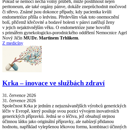
Pokud se nemoci nechá volný průběh, může postihnout nejen
peritoneum, ale také orgány pánve, dokáže zneprůchodnit močovod
či střevo. Známé jsou dokonce případy, kdy pacientka kvůli
endometrióze přišla o ledvinu. Především však toto onemocnění
bolí, přičemž křečovité a bodavé bolesti v pánvi zatěžují ženy
v jejich nejaktivnějším věku. O endometrióze jsme hovořili
s primářem gynekologicko-porodnického oddělení Nemocnice Agel
Nový Jičín
MUDr. Martinem Trhlíkem
.
Z medicíny
Krka –⁠ inovace ve službách zdraví
31. července 2026
31. července 2026
Společnost Krka je jedním z nejuznávanějších výrobců generických
léčiv v Evropě, který posiluje svou pozici vývojem inovativních
generických přípravků. Jedná se o léčiva, jež obsahují stejnou
účinnou látku jako originální přípravky, ale nabízejí přidanou
hodnotu, například vylepšenou lékovou formu, kombinaci účinných