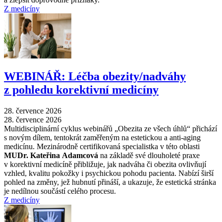
Z medicíny
WEBINÁŘ: Léčba obezity/nadváhy
z pohledu korektivní medicíny
28. července 2026
28. července 2026
Multidisciplinární cyklus webinářů „Obezita ze všech úhlů“ přichází
s novým dílem, tentokrát zaměřeným na estetickou a anti-aging
medicínu. Mezinárodně certifikovaná specialistka v této oblasti
MUDr. Kateřina Adamcová
na základě své dlouholeté praxe
v korektivní medicíně přibližuje, jak nadváha či obezita ovlivňují
vzhled, kvalitu pokožky i psychickou pohodu pacienta. Nabízí širší
pohled na změny, jež hubnutí přináší, a ukazuje, že estetická stránka
je nedílnou součástí celého procesu.
Z medicíny