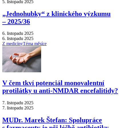
5. listopadu 2025
„Jednohubky“ z klinického výzkumu
–⁠ 2025/36
6. listopadu 2025
6. listopadu 2025
Z medicíny
Téma měsíce
V čem tkví potenciál monovalentní
protilátky u anti-NMDAR encefalitidy?
7. listopadu 2025
7. listopadu 2025
MUDr. Marek Štefan: Spolupráce
s farmaceuty je při léčbě antibiotiky