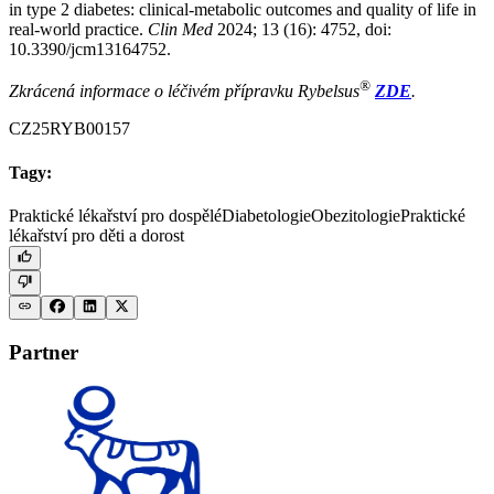
in type 2 diabetes: clinical-metabolic outcomes and quality of life in
real-world practice.
Clin Med
2024; 13 (16): 4752, doi:
10.3390/jcm13164752.
®
Zkrácená informace o léčivém přípravku Rybelsus
ZDE
.
CZ25RYB00157
Tagy:
Praktické lékařství pro dospělé
Diabetologie
Obezitologie
Praktické
lékařství pro děti a dorost
Partner