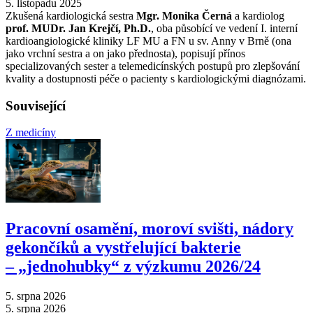
5. listopadu 2025
Zkušená kardiologická sestra
Mgr. Monika Černá
a kardiolog
prof. MUDr. Jan Krejčí, Ph.D.
, oba působící ve vedení I. interní
kardioangiologické kliniky LF MU a FN u sv. Anny v Brně (ona
jako vrchní sestra a on jako přednosta), popisují přínos
specializovaných sester a telemedicínských postupů pro zlepšování
kvality a dostupnosti péče o pacienty s kardiologickými diagnózami.
Související
Z medicíny
Pracovní osamění, moroví svišti, nádory
gekončíků a vystřelující bakterie
–⁠ „jednohubky“ z výzkumu 2026/24
5. srpna 2026
5. srpna 2026