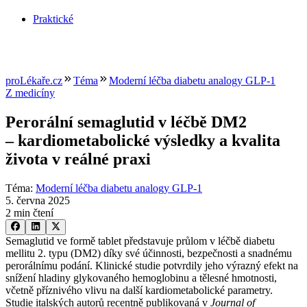
Praktické
proLékaře.cz
Téma
Moderní léčba diabetu analogy GLP-1
Z medicíny
Perorální semaglutid v léčbě DM2
–⁠ kardiometabolické výsledky a kvalita
života v reálné praxi
Téma
:
Moderní léčba diabetu analogy GLP-1
5. června 2025
2 min čtení
Semaglutid ve formě tablet představuje průlom v léčbě diabetu
mellitu 2. typu (DM2) díky své účinnosti, bezpečnosti a snadnému
perorálnímu podání. Klinické studie potvrdily jeho výrazný efekt na
snížení hladiny glykovaného hemoglobinu a tělesné hmotnosti,
včetně příznivého vlivu na další kardiometabolické parametry.
Studie italských autorů recentně publikovaná v
Journal of