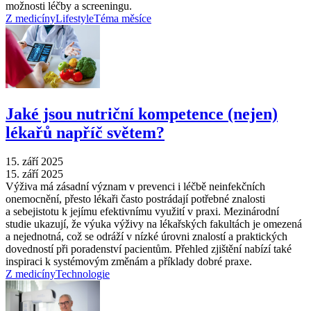
možnosti léčby a screeningu.
Z medicíny
Lifestyle
Téma měsíce
Jaké jsou nutriční kompetence (nejen)
lékařů napříč světem?
15. září 2025
15. září 2025
Výživa má zásadní význam v prevenci i léčbě neinfekčních
onemocnění, přesto lékaři často postrádají potřebné znalosti
a sebejistotu k jejímu efektivnímu využití v praxi. Mezinárodní
studie ukazují, že výuka výživy na lékařských fakultách je omezená
a nejednotná, což se odráží v nízké úrovni znalostí a praktických
dovedností při poradenství pacientům. Přehled zjištění nabízí také
inspiraci k systémovým změnám a příklady dobré praxe.
Z medicíny
Technologie