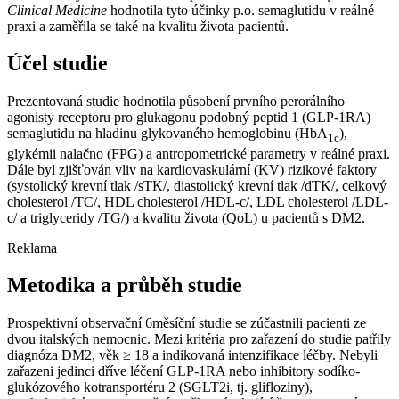
Clinical Medicine
hodnotila tyto účinky p.o. semaglutidu v reálné
praxi a zaměřila se také na kvalitu života pacientů.
Účel studie
Prezentovaná studie hodnotila působení prvního perorálního
agonisty receptoru pro glukagonu podobný peptid 1 (GLP-1RA)
semaglutidu na hladinu glykovaného hemoglobinu (HbA
),
1c
glykémii nalačno (FPG) a antropometrické parametry v reálné praxi.
Dále byl zjišťován vliv na kardiovaskulární (KV) rizikové faktory
(systolický krevní tlak /sTK/, diastolický krevní tlak /dTK/, celkový
cholesterol /TC/, HDL cholesterol /HDL-c/, LDL cholesterol /LDL-
c/ a triglyceridy /TG/) a kvalitu života (QoL) u pacientů s DM2.
Reklama
Metodika a průběh studie
Prospektivní observační 6měsíční studie se zúčastnili pacienti ze
dvou italských nemocnic. Mezi kritéria pro zařazení do studie patřily
diagnóza DM2, věk ≥ 18 a indikovaná intenzifikace léčby. Nebyli
zařazeni jedinci dříve léčení GLP-1RA nebo inhibitory sodíko-
glukózového kotransportéru 2 (SGLT2i, tj. glifloziny),