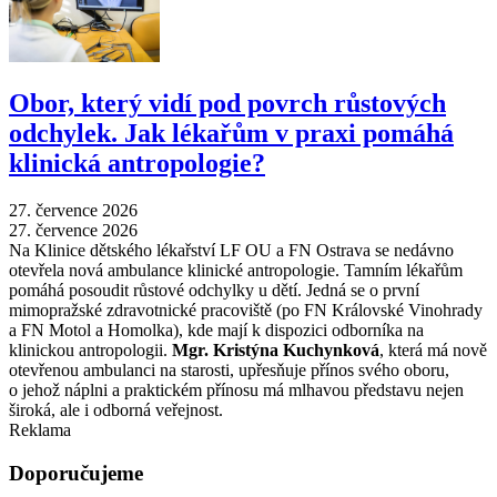
Obor, který vidí pod povrch růstových
odchylek. Jak lékařům v praxi pomáhá
klinická antropologie?
27. července 2026
27. července 2026
Na Klinice dětského lékařství LF OU a FN Ostrava se nedávno
otevřela nová ambulance klinické antropologie. Tamním lékařům
pomáhá posoudit růstové odchylky u dětí. Jedná se o první
mimopražské zdravotnické pracoviště (po FN Královské Vinohrady
a FN Motol a Homolka), kde mají k dispozici odborníka na
klinickou antropologii.
Mgr. Kristýna Kuchynková
, která má nově
otevřenou ambulanci na starosti, upřesňuje přínos svého oboru,
o jehož náplni a praktickém přínosu má mlhavou představu nejen
široká, ale i odborná veřejnost.
Reklama
Doporučujeme