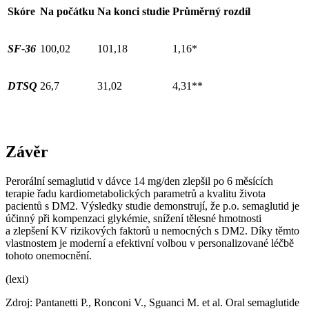
Skóre
Na počátku
Na konci studie
Průměrný rozdíl
SF-36
100,02
101,18
1,16*
DTSQ
26,7
31,02
4,31**
Závěr
Perorální semaglutid v dávce 14 mg⁠/⁠den zlepšil po 6 měsících
terapie řadu kardiometabolických parametrů a kvalitu života
pacientů s DM2. Výsledky studie demonstrují, že p.o. semaglutid je
účinný při kompenzaci glykémie, snížení tělesné hmotnosti
a zlepšení KV rizikových faktorů u nemocných s DM2. Díky těmto
vlastnostem je moderní a efektivní volbou v personalizované léčbě
tohoto onemocnění.
(lexi)
Zdroj: Pantanetti P., Ronconi V., Sguanci M. et al. Oral semaglutide