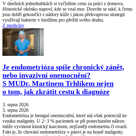
V dnešních jednohubkách si vyčíslíme cenu za práci z domova.
Historické okénko napoví, kde se vzal mor. Dozvíte se také, k čemu
jsou dobří gekončíci s nádory kůže i jakou překvapivou strategii
využívají bakterie v biofilmu pro přežití svého druhu.
Z medicíny
Je endometrióza spíše chronický zánět,
nebo invazivní onemocnění?
S MUDr. Martinem Trhlíkem nejen
o tom, jak zkrátit cestu k diagnóze
3. srpna 2026
3. srpna 2026
Endometrióza je benigní onemocnění, které má však potenciál ke
vzniku malignity. U 2−3 % pacientek se při ponechaném nálezu
může vyvinout klasický karcinom, nejčastěji endometria či ovarií.
Fakt je, že chování endometriózy v pánvi je na hraně malignity.