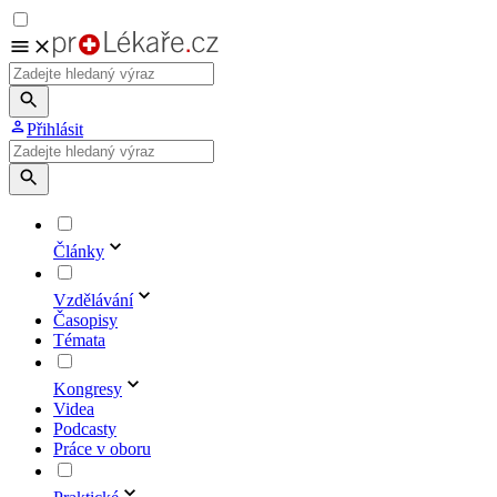
Přihlásit
Články
Vzdělávání
Časopisy
Témata
Kongresy
Videa
Podcasty
Práce v oboru