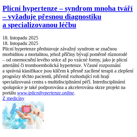
Plicní hypertenze –⁠ syndrom mnoha tváří
–⁠ vyžaduje přesnou diagnostiku
a specializovanou léčbu
18. listopadu 2025
18. listopadu 2025
Plicní hypertenze představuje závažný syndrom se značnou
morbiditou a mortalitou, jehož příčiny bývají poměrně různorodé
–⁠ od onemocnění levého srdce až po vzácné formy, jako je plicní
arteriální či tromboembolická hypertenze. Včasné rozpoznání
a správná klasifikace jsou klíčem k přesně zacílené terapii a zlepšení
prognózy těchto pacientů, přičemž rozhodující roli hrají
specializovaná centra s multidisciplinární péčí. Interdisciplinární
spolupráce je také podporována a akcelerována skrze projekt na
portálu
www.iplicnihypertenze.online
.
Z medicíny