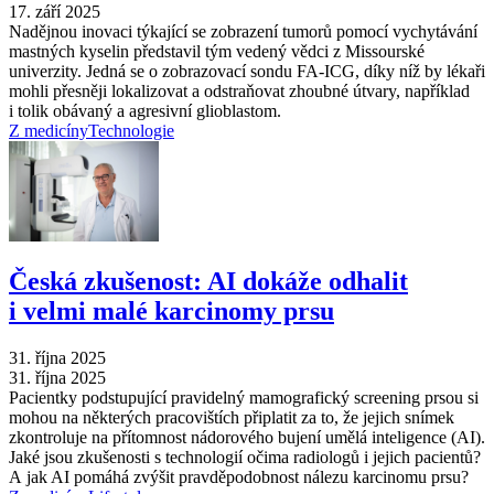
17. září 2025
Nadějnou inovaci týkající se zobrazení tumorů pomocí vychytávání
mastných kyselin představil tým vedený vědci z Missourské
univerzity. Jedná se o zobrazovací sondu FA-ICG, díky níž by lékaři
mohli přesněji lokalizovat a odstraňovat zhoubné útvary, například
i tolik obávaný a agresivní glioblastom.
Z medicíny
Technologie
Česká zkušenost: AI dokáže odhalit
i velmi malé karcinomy prsu
31. října 2025
31. října 2025
Pacientky podstupující pravidelný mamografický screening prsou si
mohou na některých pracovištích připlatit za to, že jejich snímek
zkontroluje na přítomnost nádorového bujení umělá inteligence (AI).
Jaké jsou zkušenosti s technologií očima radiologů i jejich pacientů?
A jak AI pomáhá zvýšit pravděpodobnost nálezu karcinomu prsu?