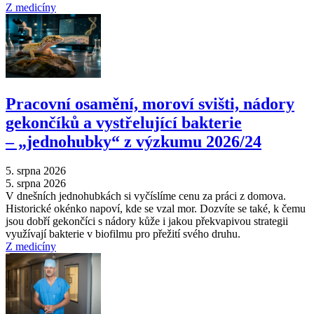
Z medicíny
Pracovní osamění, moroví svišti, nádory
gekončíků a vystřelující bakterie
–⁠ „jednohubky“ z výzkumu 2026/24
5. srpna 2026
5. srpna 2026
V dnešních jednohubkách si vyčíslíme cenu za práci z domova.
Historické okénko napoví, kde se vzal mor. Dozvíte se také, k čemu
jsou dobří gekončíci s nádory kůže i jakou překvapivou strategii
využívají bakterie v biofilmu pro přežití svého druhu.
Z medicíny