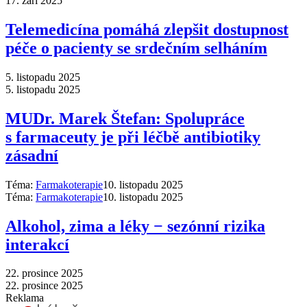
17. září 2025
Telemedicína pomáhá zlepšit dostupnost
péče o pacienty se srdečním selháním
5. listopadu 2025
5. listopadu 2025
MUDr. Marek Štefan: Spolupráce
s farmaceuty je při léčbě antibiotiky
zásadní
Téma:
Farmakoterapie
10. listopadu 2025
Téma:
Farmakoterapie
10. listopadu 2025
Alkohol, zima a léky −⁠ sezónní rizika
interakcí
22. prosince 2025
22. prosince 2025
Reklama