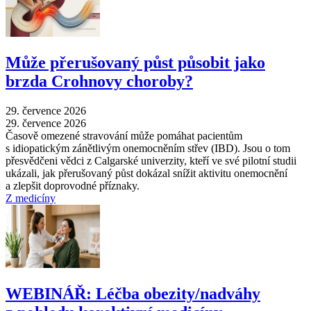
Může přerušovaný půst působit jako
brzda Crohnovy choroby?
29. července 2026
29. července 2026
Časově omezené stravování může pomáhat pacientům
s idiopatickým zánětlivým onemocněním střev (IBD). Jsou o tom
přesvědčeni vědci z Calgarské univerzity, kteří ve své pilotní studii
ukázali, jak přerušovaný půst dokázal snížit aktivitu onemocnění
a zlepšit doprovodné příznaky.
Z medicíny
WEBINÁŘ: Léčba obezity/nadváhy