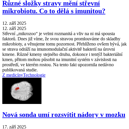
Různé složky stravy mění střevní
mikrobiotu. Co to dělá s imunitou?
12. září 2025
12. září 2025
Střevní „mikrozoo“ je velmi rozmanitá a vliv na ni má spousta
faktorů. Dnes již víme, že svou stravou promlouváme do skladby
mikrobioty, a věnujeme tomu pozornost. Přehlíženo ovšem bývá, jak
se strava odráží na imunomodulační aktivitě bakterií na úrovni
kmene. Různé kmeny stejného druhu, dokonce i tentýž bakteriální
kmen, přitom mohou působit na imunitní systém v závislosti na
prostředí, ve kterém rostou. Na tento fakt upozornila nedávno
publikovaná studie.
Z medicíny
Technologie
Nová sonda umí rozsvítit nádory v mozku
17. září 2025