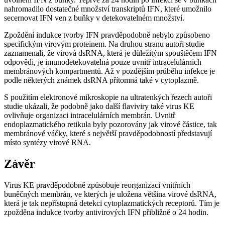
nahromadilo dostatečné množství transkriptů IFN, které umožnilo
secernovat IFN ven z buňky v detekovatelném množství.
Zpoždění indukce tvorby IFN pravděpodobně nebylo způsobeno
specifickým virovým proteinem. Na druhou stranu autoři studie
zaznamenali, že virová dsRNA, která je důležitým spouštěčem IFN
odpovědi, je imunodetekovatelná pouze uvnitř intracelulárních
membránových kompartmentů. Až v pozdějším průběhu infekce je
podle některých známek dsRNA přítomná také v cytoplazmě.
S použitím elektronové mikroskopie na ultratenkých řezech autoři
studie ukázali, že podobně jako další flaviviry také virus KE
ovlivňuje organizaci intracelulárních membrán. Uvnitř
endoplazmatického retikula byly pozorovány jak virové částice, tak
membránové váčky, které s největší pravděpodobností představují
místo syntézy virové RNA.
Závěr
Virus KE pravděpodobně způsobuje reorganizaci vnitřních
buněčných membrán, ve kterých je uložena většina virové dsRNA,
která je tak nepřístupná detekci cytoplazmatických receptorů. Tím je
zpožděna indukce tvorby antivirových IFN přibližně o 24 hodin.