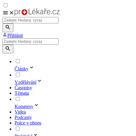
Přihlásit
Články
Vzdělávání
Časopisy
Témata
Kongresy
Videa
Podcasty
Práce v oboru