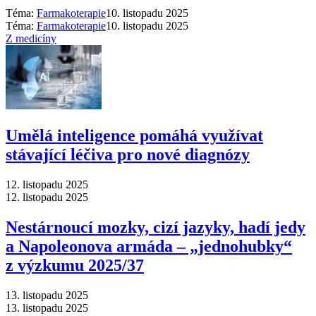
Téma:
Farmakoterapie
10. listopadu 2025
Téma:
Farmakoterapie
10. listopadu 2025
Z medicíny
Umělá inteligence pomáhá využívat
stávající léčiva pro nové diagnózy
12. listopadu 2025
12. listopadu 2025
Nestárnoucí mozky, cizí jazyky, hadí jedy
a Napoleonova armáda –⁠ „jednohubky“
z výzkumu 2025/37
13. listopadu 2025
13. listopadu 2025