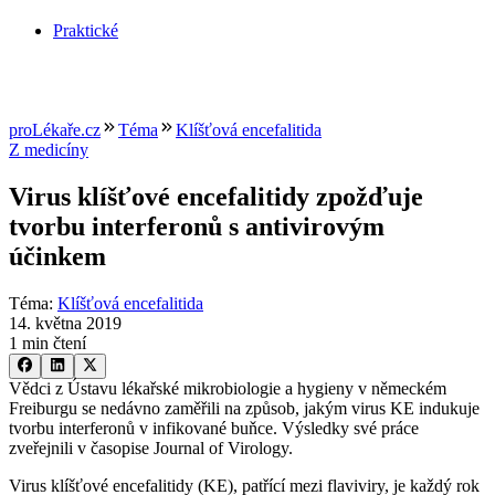
Praktické
proLékaře.cz
Téma
Klíšťová encefalitida
Z medicíny
Virus klíšťové encefalitidy zpožďuje
tvorbu interferonů s antivirovým
účinkem
Téma
:
Klíšťová encefalitida
14. května 2019
1 min čtení
Vědci z Ústavu lékařské mikrobiologie a hygieny v německém
Freiburgu se nedávno zaměřili na způsob, jakým virus KE indukuje
tvorbu interferonů v infikované buňce. Výsledky své práce
zveřejnili v časopise Journal of Virology.
Virus klíšťové encefalitidy (KE), patřící mezi flaviviry, je každý rok