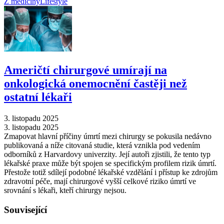
Z medicíny
Lifestyle
Američtí chirurgové umírají na
onkologická onemocnění častěji než
ostatní lékaři
3. listopadu 2025
3. listopadu 2025
Zmapovat hlavní příčiny úmrtí mezi chirurgy se pokusila nedávno
publikovaná a níže citovaná studie, která vznikla pod vedením
odborníků z Harvardovy univerzity. Její autoři zjistili, že tento typ
lékařské praxe může být spojen se specifickým profilem rizik úmrtí.
Přestože totiž sdílejí podobné lékařské vzdělání i přístup ke zdrojům
zdravotní péče, mají chirurgové vyšší celkové riziko úmrtí ve
srovnání s lékaři, kteří chirurgy nejsou.
Související