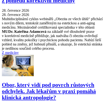
z pohledu korektivní medicíny
28. července 2026
28. července 2026
Multidisciplinární cyklus webinářů „Obezita ze všech úhlů“ přichází
s novým dílem, tentokrát zaměřeným na estetickou a anti-aging
medicínu. Mezinárodně certifikovaná specialistka v této oblasti
MUDr. Kateřina Adamcová
na základě své dlouholeté praxe
v korektivní medicíně přibližuje, jak nadváha či obezita ovlivňují
vzhled, kvalitu pokožky i psychickou pohodu pacienta. Nabízí širší
pohled na změny, jež hubnutí přináší, a ukazuje, že estetická stránka
je nedílnou součástí celého procesu.
Z medicíny
Obor, který vidí pod povrch růstových
odchylek. Jak lékařům v praxi pomáhá
klinická antropologie?