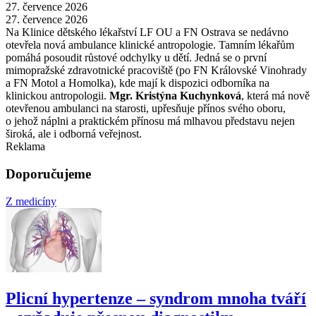
27. července 2026
27. července 2026
Na Klinice dětského lékařství LF OU a FN Ostrava se nedávno
otevřela nová ambulance klinické antropologie. Tamním lékařům
pomáhá posoudit růstové odchylky u dětí. Jedná se o první
mimopražské zdravotnické pracoviště (po FN Královské Vinohrady
a FN Motol a Homolka), kde mají k dispozici odborníka na
klinickou antropologii.
Mgr. Kristýna Kuchynková
, která má nově
otevřenou ambulanci na starosti, upřesňuje přínos svého oboru,
o jehož náplni a praktickém přínosu má mlhavou představu nejen
široká, ale i odborná veřejnost.
Reklama
Doporučujeme
Z medicíny
Plicní hypertenze –⁠ syndrom mnoha tváří