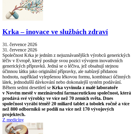
Krka –⁠ inovace ve službách zdraví
31. července 2026
31. července 2026
Společnost Krka je jedním z nejuznávanějších výrobců generických
léčiv v Evropě, který posiluje svou pozici vývojem inovativních
generických přípravků. Jedná se o léčiva, jež obsahují stejnou
účinnou látku jako originální přípravky, ale nabízejí přidanou
hodnotu, například vylepšenou lékovou formu, kombinaci účinných
látek, jednodušší dávkování nebo dokonalejší systém podávání.
Během sedmi desetiletí se
Krka vyvinula z malé laboratoře
v Novém mestě v mezinárodní farmaceutickou společnost, která
prodává své výrobky ve více než 70 zemích světa. Dnes
společnost vyrábí téměř 20 miliard tablet a tobolek ročně a více
než 800 odborníků se podílí na více než 170 vývojových
projektech.
Z medicíny