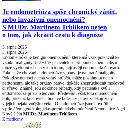
Je endometrióza spíše chronický zánět,
nebo invazivní onemocnění?
S MUDr. Martinem Trhlíkem nejen
o tom, jak zkrátit cestu k diagnóze
3. srpna 2026
3. srpna 2026
Endometrióza je benigní onemocnění, které má však potenciál ke
vzniku malignity. U 2−3 % pacientek se při ponechaném nálezu
může vyvinout klasický karcinom, nejčastěji endometria či ovarií.
Fakt je, že chování endometriózy v pánvi je na hraně malignity.
Pokud se nemoci nechá volný průběh, může postihnout nejen
peritoneum, ale také orgány pánve, dokáže zneprůchodnit močovod
či střevo. Známé jsou dokonce případy, kdy pacientka kvůli
endometrióze přišla o ledvinu. Především však toto onemocnění
bolí, přičemž křečovité a bodavé bolesti v pánvi zatěžují ženy
v jejich nejaktivnějším věku. O endometrióze jsme hovořili
s primářem gynekologicko-porodnického oddělení Nemocnice Agel
Nový Jičín
MUDr. Martinem Trhlíkem
.
Z medicíny