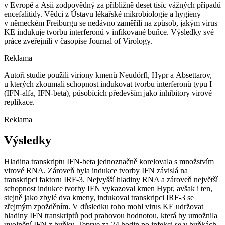
v Evropě a Asii zodpovědný za přibližně deset tisíc vážných případů
encefalitidy. Vědci z Ústavu lékařské mikrobiologie a hygieny
v německém Freiburgu se nedávno zaměřili na způsob, jakým virus
KE indukuje tvorbu interferonů v infikované buňce. Výsledky své
práce zveřejnili v časopise Journal of Virology.
Reklama
Autoři studie použili viriony kmenů Neudörfl, Hypr a Absettarov,
u kterých zkoumali schopnost indukovat tvorbu interferonů typu I
(IFN-alfa, IFN-beta), působících především jako inhibitory virové
replikace.
Reklama
Výsledky
Hladina transkriptu IFN-beta jednoznačně korelovala s množstvím
virové RNA. Zároveň byla indukce tvorby IFN závislá na
transkripci faktoru IRF-3. Nejvyšší hladiny RNA a zároveň největší
schopnost indukce tvorby IFN vykazoval kmen Hypr, avšak i ten,
stejně jako zbylé dva kmeny, indukoval transkripci IRF-3 se
zřejmým zpožděním. V důsledku toho mohl virus KE udržovat
hladiny IFN transkriptů pod prahovou hodnotou, která by umožnila
uvolnění IFN z buňky. Teprve za 24 hodin po infekci se v buňkách