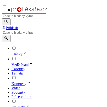
Přihlásit
Články
Vzdělávání
Časopisy
Témata
Kongresy
Videa
Podcasty
Práce v oboru