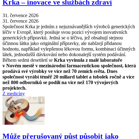
Krka –⁠ inovace ve službách zdraví
31. července 2026
31. července 2026
Společnost Krka je jedním z nejuznávanějších výrobců generických
léčiv v Evropě, který posiluje svou pozici vývojem inovativních
generických přípravků. Jedná se o léčiva, jež obsahují stejnou
účinnou látku jako originální přípravky, ale nabízejí přidanou
hodnotu, například vylepšenou lékovou formu, kombinaci účinných
látek, jednodušší dávkování nebo dokonalejší systém podávání.
Během sedmi desetiletí se
Krka vyvinula z malé laboratoře
v Novém mestě v mezinárodní farmaceutickou společnost, která
prodává své výrobky ve více než 70 zemích světa. Dnes
společnost vyrábí téměř 20 miliard tablet a tobolek ročně a více
než 800 odborníků se podílí na více než 170 vývojových
projektech.
Z medicíny
Může přerušovaný půst působit jako