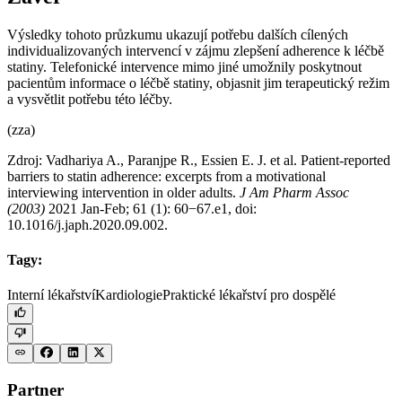
Výsledky tohoto průzkumu ukazují potřebu dalších cílených
individualizovaných intervencí v zájmu zlepšení adherence k léčbě
statiny. Telefonické intervence mimo jiné umožnily poskytnout
pacientům informace o léčbě statiny, objasnit jim terapeutický režim
a vysvětlit potřebu této léčby.
(zza)
Zdroj: Vadhariya A., Paranjpe R., Essien E. J. et al. Patient-reported
barriers to statin adherence: excerpts from a motivational
interviewing intervention in older adults.
J Am Pharm Assoc
(2003)
2021 Jan-Feb; 61 (1): 60−67.e1, doi:
10.1016/j.japh.2020.09.002.
Tagy:
Interní lékařství
Kardiologie
Praktické lékařství pro dospělé
Partner