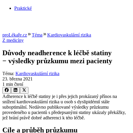
Praktické
proLékaře.cz
Téma
Kardiovaskulární rizika
Z medicíny
Důvody neadherence k léčbě statiny
−⁠ výsledky průzkumu mezi pacienty
Téma
:
Kardiovaskulární rizika
23. března 2021
1 min čtení
Adherence k léčbě statiny je i přes jejich prokázaný přínos na
snížení kardiovaskulární rizika u osob s dyslipidémií stále
suboptimální. Nedávno publikované výsledky průzkumu
provedeného u pacientů s předepsanými statiny ukázaly překážky,
jež brání právě dobré adherenci k této léčbě.
Cíle a průběh průzkumu