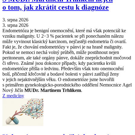
o tom, jak zkrátit cestu k diagnóze
3. srpna 2026
3. srpna 2026
Endometrióza je benigní onemocnění, které má však potenciál ke
vzniku malignity. U 2−3 % pacientek se při ponechaném nálezu
může vyvinout klasický karcinom, nejčastěji endometria či ovarií.
Fakt je, že chování endometriózy v pánvi je na hraně malignity.
Pokud se nemoci nechá volný průběh, může postihnout nejen
peritoneum, ale také orgány pánve, dokáže zneprůchodnit močovod
či střevo. Známé jsou dokonce případy, kdy pacientka kvůli
endometrióze přišla o ledvinu. Především však toto onemocnění
bolí, přičemž křečovité a bodavé bolesti v pánvi zatěžují ženy
v jejich nejaktivnějším věku. O endometrióze jsme hovořili
s primářem gynekologicko-porodnického oddělení Nemocnice Agel
Nový Jičín
MUDr. Martinem Trhlíkem
.
Z medicíny