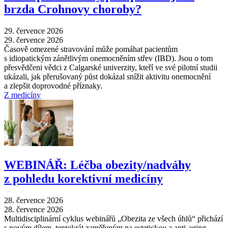
brzda Crohnovy choroby?
29. července 2026
29. července 2026
Časově omezené stravování může pomáhat pacientům
s idiopatickým zánětlivým onemocněním střev (IBD). Jsou o tom
přesvědčeni vědci z Calgarské univerzity, kteří ve své pilotní studii
ukázali, jak přerušovaný půst dokázal snížit aktivitu onemocnění
a zlepšit doprovodné příznaky.
Z medicíny
WEBINÁŘ: Léčba obezity/nadváhy
z pohledu korektivní medicíny
28. července 2026
28. července 2026
Multidisciplinární cyklus webinářů „Obezita ze všech úhlů“ přichází
s novým dílem, tentokrát zaměřeným na estetickou a anti-aging