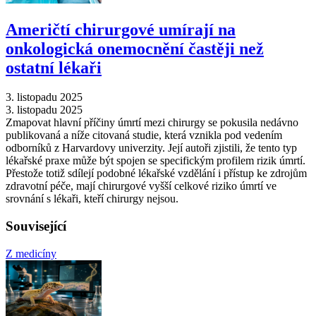
Američtí chirurgové umírají na
onkologická onemocnění častěji než
ostatní lékaři
3. listopadu 2025
3. listopadu 2025
Zmapovat hlavní příčiny úmrtí mezi chirurgy se pokusila nedávno
publikovaná a níže citovaná studie, která vznikla pod vedením
odborníků z Harvardovy univerzity. Její autoři zjistili, že tento typ
lékařské praxe může být spojen se specifickým profilem rizik úmrtí.
Přestože totiž sdílejí podobné lékařské vzdělání i přístup ke zdrojům
zdravotní péče, mají chirurgové vyšší celkové riziko úmrtí ve
srovnání s lékaři, kteří chirurgy nejsou.
Související
Z medicíny