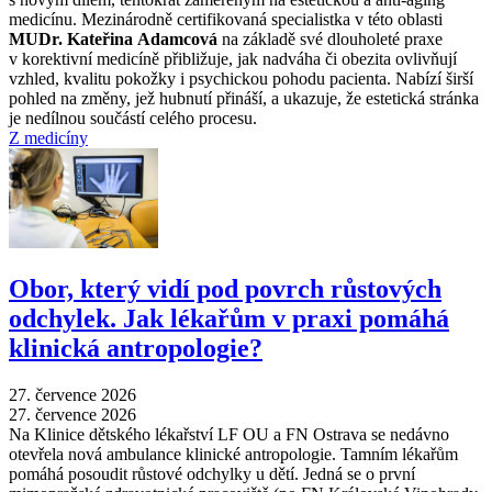
medicínu. Mezinárodně certifikovaná specialistka v této oblasti
MUDr. Kateřina Adamcová
na základě své dlouholeté praxe
v korektivní medicíně přibližuje, jak nadváha či obezita ovlivňují
vzhled, kvalitu pokožky i psychickou pohodu pacienta. Nabízí širší
pohled na změny, jež hubnutí přináší, a ukazuje, že estetická stránka
je nedílnou součástí celého procesu.
Z medicíny
Obor, který vidí pod povrch růstových
odchylek. Jak lékařům v praxi pomáhá
klinická antropologie?
27. července 2026
27. července 2026
Na Klinice dětského lékařství LF OU a FN Ostrava se nedávno
otevřela nová ambulance klinické antropologie. Tamním lékařům
pomáhá posoudit růstové odchylky u dětí. Jedná se o první