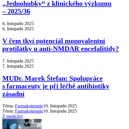
„Jednohubky“ z klinického výzkumu
–⁠ 2025/36
6. listopadu 2025
6. listopadu 2025
V čem tkví potenciál monovalentní
protilátky u anti-NMDAR encefalitidy?
7. listopadu 2025
7. listopadu 2025
MUDr. Marek Štefan: Spolupráce
s farmaceuty je při léčbě antibiotiky
zásadní
Téma:
Farmakoterapie
10. listopadu 2025
Téma:
Farmakoterapie
10. listopadu 2025
Z medicíny