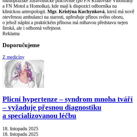
mimopražské zdravotnické pracoviště (po FN Královské Vinohrady
a FN Motol a Homolka), kde mají k dispozici odborníka na
klinickou antropologii.
Mgr. Kristýna Kuchynková
, která má nově
otevřenou ambulanci na starosti, upřesňuje přínos svého oboru,
o jehož náplni a praktickém přínosu má mlhavou představu nejen
široká, ale i odborná veřejnost.
Reklama
Doporučujeme
Z medicíny
Plicní hypertenze –⁠ syndrom mnoha tváří
–⁠ vyžaduje přesnou diagnostiku
a specializovanou léčbu
18. listopadu 2025
18. listopadu 2025