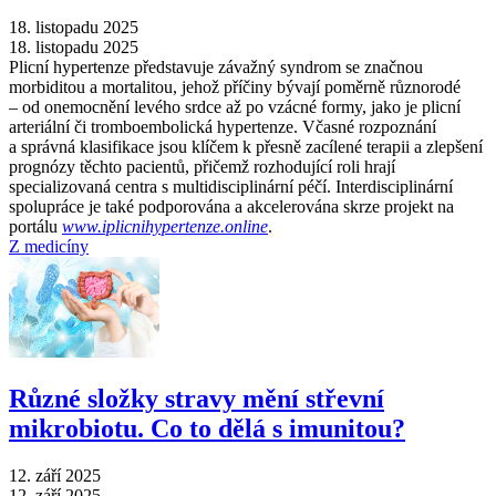
18. listopadu 2025
18. listopadu 2025
Plicní hypertenze představuje závažný syndrom se značnou
morbiditou a mortalitou, jehož příčiny bývají poměrně různorodé
–⁠ od onemocnění levého srdce až po vzácné formy, jako je plicní
arteriální či tromboembolická hypertenze. Včasné rozpoznání
a správná klasifikace jsou klíčem k přesně zacílené terapii a zlepšení
prognózy těchto pacientů, přičemž rozhodující roli hrají
specializovaná centra s multidisciplinární péčí. Interdisciplinární
spolupráce je také podporována a akcelerována skrze projekt na
portálu
www.iplicnihypertenze.online
.
Z medicíny
Různé složky stravy mění střevní
mikrobiotu. Co to dělá s imunitou?
12. září 2025
12. září 2025