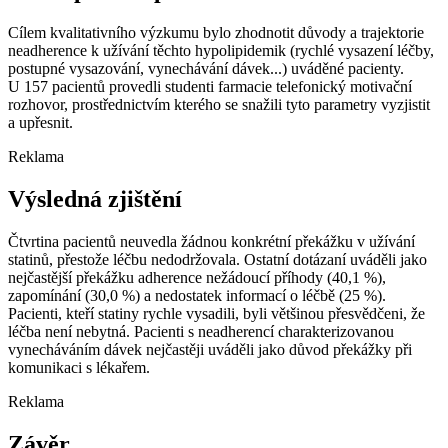
Cílem kvalitativního výzkumu bylo zhodnotit důvody a trajektorie
neadherence k užívání těchto hypolipidemik (rychlé vysazení léčby,
postupné vysazování, vynechávání dávek...) uváděné pacienty.
U 157 pacientů provedli studenti farmacie telefonický motivační
rozhovor, prostřednictvím kterého se snažili tyto parametry vyzjistit
a upřesnit.
Reklama
Výsledná zjištění
Čtvrtina pacientů neuvedla žádnou konkrétní překážku v užívání
statinů, přestože léčbu nedodržovala. Ostatní dotázaní uváděli jako
nejčastější překážku adherence nežádoucí příhody (40,1 %),
zapomínání (30,0 %) a nedostatek informací o léčbě (25 %).
Pacienti, kteří statiny rychle vysadili, byli většinou přesvědčeni, že
léčba není nebytná. Pacienti s neadherencí charakterizovanou
vynecháváním dávek nejčastěji uváděli jako důvod překážky při
komunikaci s lékařem.
Reklama
Závěr