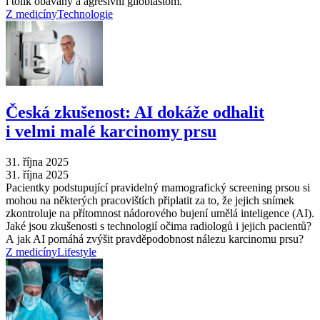
i tolik obávaný a agresivní glioblastom.
Z medicíny
Technologie
Česká zkušenost: AI dokáže odhalit
i velmi malé karcinomy prsu
31. října 2025
31. října 2025
Pacientky podstupující pravidelný mamografický screening prsou si
mohou na některých pracovištích připlatit za to, že jejich snímek
zkontroluje na přítomnost nádorového bujení umělá inteligence (AI).
Jaké jsou zkušenosti s technologií očima radiologů i jejich pacientů?
A jak AI pomáhá zvýšit pravděpodobnost nálezu karcinomu prsu?
Z medicíny
Lifestyle