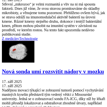
Střevní „mikrozoo“ je velmi rozmanitá a vliv na ni má spousta
faktorů. Dnes již víme, že svou stravou promlouváme do skladby
mikrobioty, a věnujeme tomu pozornost. Přehlíženo ovšem bývá, jak
se strava odráží na imunomodulační aktivitě bakterií na úrovni
kmene. Různé kmeny stejného druhu, dokonce i tentýž bakteriální
kmen, přitom mohou působit na imunitní systém v závislosti na
prostředí, ve kterém rostou. Na tento fakt upozornila nedávno
publikovaná studie.
Z medicíny
Technologie
Nová sonda umí rozsvítit nádory v mozku
17. září 2025
17. září 2025
Nadějnou inovaci týkající se zobrazení tumorů pomocí vychytávání
mastných kyselin představil tým vedený vědci z Missourské
univerzity. Jedná se o zobrazovací sondu FA-ICG, díky níž by lékaři
mohli přesněji lokalizovat a odstraňovat zhoubné útvary, například