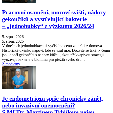
Pracovní osamění, moroví svišti, nádory
gekončíků a vystřelující bakterie
–⁠ „jednohubky“ z výzkumu 2026/24
5. srpna 2026
5. srpna 2026
V dnešních jednohubkách si vyčíslíme cenu za práci z domova.
Historické okénko napoví, kde se vzal mor. Dozvíte se také, k čemu
jsou dobří gekončíci s nádory kůže i jakou překvapivou strategii
využívají bakterie v biofilmu pro přežití svého druhu.
Z medicíny
Je endometrióza spíše chronický zánět,
nebo invazivní onemocnění?
S MUDr. Martinem Trhlíkem nejen