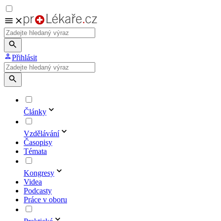
Přihlásit
Články
Vzdělávání
Časopisy
Témata
Kongresy
Videa
Podcasty
Práce v oboru