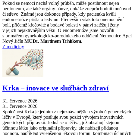
Pokud se nemoci nechá volný průběh, může postihnout nejen
peritoneum, ale také orgány pánve, dokáže zneprůchodnit močovod
či střevo. Známé jsou dokonce případy, kdy pacientka kvůli
endometrióze přišla o ledvinu. Především však toto onemocnění
bolí, přičemž křečovité a bodavé bolesti v pánvi zatěžují ženy
v jejich nejaktivnějším věku. O endometrióze jsme hovořili
s primářem gynekologicko-porodnického oddělení Nemocnice Agel
Nový Jičín
MUDr. Martinem Trhlíkem
.
Z medicíny
Krka –⁠ inovace ve službách zdraví
31. července 2026
31. července 2026
Společnost Krka je jedním z nejuznávanějších výrobců generických
léčiv v Evropě, který posiluje svou pozici vývojem inovativních
generických přípravků. Jedná se o léčiva, jež obsahují stejnou
účinnou látku jako originální přípravky, ale nabízejí přidanou
hodnotu, například vylepšenou lékovou formu, kombinaci účinných