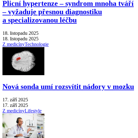
Plicní hypertenze –⁠ syndrom mnoha tváří
–⁠ vyžaduje přesnou diagnostiku
a specializovanou léčbu
18. listopadu 2025
18. listopadu 2025
Z medicíny
Technologie
Nová sonda umí rozsvítit nádory v mozku
17. září 2025
17. září 2025
Z medicíny
Lifestyle