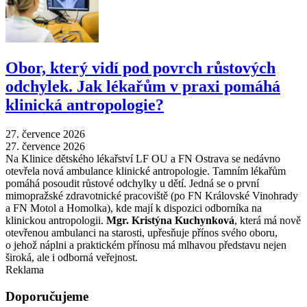
Obor, který vidí pod povrch růstových
odchylek. Jak lékařům v praxi pomáhá
klinická antropologie?
27. července 2026
27. července 2026
Na Klinice dětského lékařství LF OU a FN Ostrava se nedávno
otevřela nová ambulance klinické antropologie. Tamním lékařům
pomáhá posoudit růstové odchylky u dětí. Jedná se o první
mimopražské zdravotnické pracoviště (po FN Královské Vinohrady
a FN Motol a Homolka), kde mají k dispozici odborníka na
klinickou antropologii.
Mgr. Kristýna Kuchynková
, která má nově
otevřenou ambulanci na starosti, upřesňuje přínos svého oboru,
o jehož náplni a praktickém přínosu má mlhavou představu nejen
široká, ale i odborná veřejnost.
Reklama
Doporučujeme