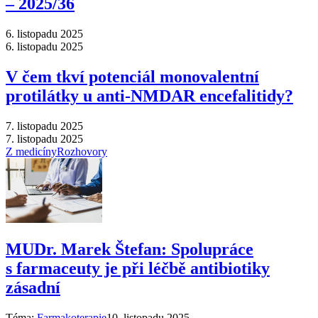
–⁠ 2025/36
6. listopadu 2025
6. listopadu 2025
V čem tkví potenciál monovalentní
protilátky u anti-NMDAR encefalitidy?
7. listopadu 2025
7. listopadu 2025
Z medicíny
Rozhovory
MUDr. Marek Štefan: Spolupráce
s farmaceuty je při léčbě antibiotiky
zásadní
Téma:
Farmakoterapie
10. listopadu 2025