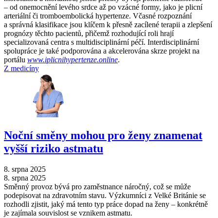
–⁠ od onemocnění levého srdce až po vzácné formy, jako je plicní
arteriální či tromboembolická hypertenze. Včasné rozpoznání
a správná klasifikace jsou klíčem k přesně zacílené terapii a zlepšení
prognózy těchto pacientů, přičemž rozhodující roli hrají
specializovaná centra s multidisciplinární péčí. Interdisciplinární
spolupráce je také podporována a akcelerována skrze projekt na
portálu
www.iplicnihypertenze.online
.
Z medicíny
Noční směny mohou pro ženy znamenat
vyšší riziko astmatu
8. srpna 2025
8. srpna 2025
Směnný provoz bývá pro zaměstnance náročný, což se může
podepisovat na zdravotním stavu. Výzkumníci z Velké Británie se
rozhodli zjistit, jaký má tento typ práce dopad na ženy –⁠ konkrétně
je zajímala souvislost se vznikem astmatu.