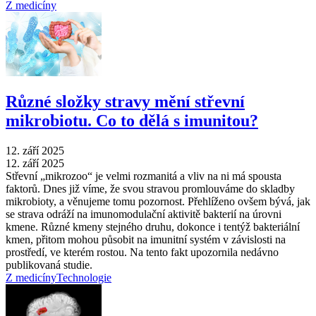
Z medicíny
Různé složky stravy mění střevní
mikrobiotu. Co to dělá s imunitou?
12. září 2025
12. září 2025
Střevní „mikrozoo“ je velmi rozmanitá a vliv na ni má spousta
faktorů. Dnes již víme, že svou stravou promlouváme do skladby
mikrobioty, a věnujeme tomu pozornost. Přehlíženo ovšem bývá, jak
se strava odráží na imunomodulační aktivitě bakterií na úrovni
kmene. Různé kmeny stejného druhu, dokonce i tentýž bakteriální
kmen, přitom mohou působit na imunitní systém v závislosti na
prostředí, ve kterém rostou. Na tento fakt upozornila nedávno
publikovaná studie.
Z medicíny
Technologie