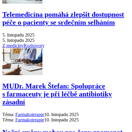
Telemedicína pomáhá zlepšit dostupnost
péče o pacienty se srdečním selháním
5. listopadu 2025
5. listopadu 2025
Z medicíny
Rozhovory
MUDr. Marek Štefan: Spolupráce
s farmaceuty je při léčbě antibiotiky
zásadní
Téma:
Farmakoterapie
10. listopadu 2025
Téma:
Farmakoterapie
10. listopadu 2025