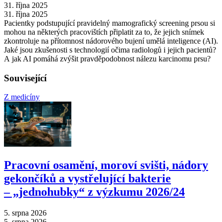
31. října 2025
31. října 2025
Pacientky podstupující pravidelný mamografický screening prsou si
mohou na některých pracovištích připlatit za to, že jejich snímek
zkontroluje na přítomnost nádorového bujení umělá inteligence (AI).
Jaké jsou zkušenosti s technologií očima radiologů i jejich pacientů?
A jak AI pomáhá zvýšit pravděpodobnost nálezu karcinomu prsu?
Související
Z medicíny
Pracovní osamění, moroví svišti, nádory
gekončíků a vystřelující bakterie
–⁠ „jednohubky“ z výzkumu 2026/24
5. srpna 2026
5. srpna 2026