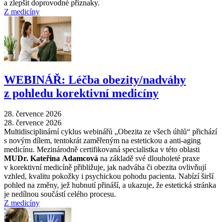
a zlepšit doprovodné příznaky.
Z medicíny
WEBINÁŘ: Léčba obezity/nadváhy
z pohledu korektivní medicíny
28. července 2026
28. července 2026
Multidisciplinární cyklus webinářů „Obezita ze všech úhlů“ přichází
s novým dílem, tentokrát zaměřeným na estetickou a anti-aging
medicínu. Mezinárodně certifikovaná specialistka v této oblasti
MUDr. Kateřina Adamcová
na základě své dlouholeté praxe
v korektivní medicíně přibližuje, jak nadváha či obezita ovlivňují
vzhled, kvalitu pokožky i psychickou pohodu pacienta. Nabízí širší
pohled na změny, jež hubnutí přináší, a ukazuje, že estetická stránka
je nedílnou součástí celého procesu.
Z medicíny