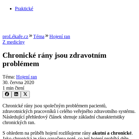
Praktické
proLékaře.cz
Téma
Hojení ran
Z medicíny
Chronické rány jsou zdravotním
problémem
Téma
:
Hojení ran
30. června 2020
1 min čtení
Chronické rány jsou společným problémem pacientů,
zdravotnických pracovníků i celého veřejného zdravotního systému.
Následující přehledový článek shrnuje základní charakteristiky
chronických ran.
S ohledem na průběh hojení rozlišujeme rány
akutní a chronické
.
Jako chronická je rána označena poté, co její hojení probíhá déle,