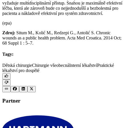
vyžaduje multidisciplinární přístup. Snahou je maximálně efektivní
léčba, která ale zároveň bude co nejjednodušší a bezbolestná pro
pacienta a nákladově efektivní pro systém zdravotnictví.
(epa)
Zdroj:
Situm M., Kolić M., Redzepi G., Antolić S. Chronic
wounds as a public health problem. Acta Med Croatica. 2014 Oct;
68 Suppl 1 : 5–7.
Tagy:
Dětská chirurgie
Chirurgie všeobecná
Interní lékařství
Praktické
lékařství pro dospělé
Partner