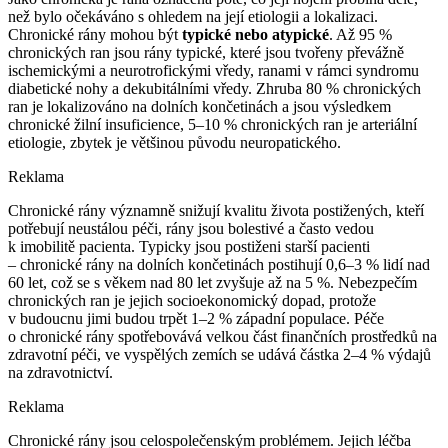
než bylo očekáváno s ohledem na její etiologii a lokalizaci.
Chronické rány mohou být
typické nebo atypické
. Až 95 %
chronických ran jsou rány typické, které jsou tvořeny převážně
ischemickými a neurotrofickými vředy, ranami v rámci syndromu
diabetické nohy a dekubitálními vředy. Zhruba 80 % chronických
ran je lokalizováno na dolních končetinách a jsou výsledkem
chronické žilní insuficience, 5–10 % chronických ran je arteriální
etiologie, zbytek je většinou původu neuropatického.
Reklama
Chronické rány významně snižují kvalitu života postižených, kteří
potřebují neustálou péči, rány jsou bolestivé a často vedou
k imobilitě pacienta. Typicky jsou postiženi starší pacienti
–⁠ chronické rány na dolních končetinách postihují 0,6–3 % lidí nad
60 let, což se s věkem nad 80 let zvyšuje až na 5 %. Nebezpečím
chronických ran je jejich socioekonomický dopad, protože
v budoucnu jimi budou trpět 1–2 % západní populace. Péče
o chronické rány spotřebovává velkou část finančních prostředků na
zdravotní péči, ve vyspělých zemích se udává částka 2–4 % výdajů
na zdravotnictví.
Reklama
Chronické rány jsou celospolečenským problémem. Jejich léčba