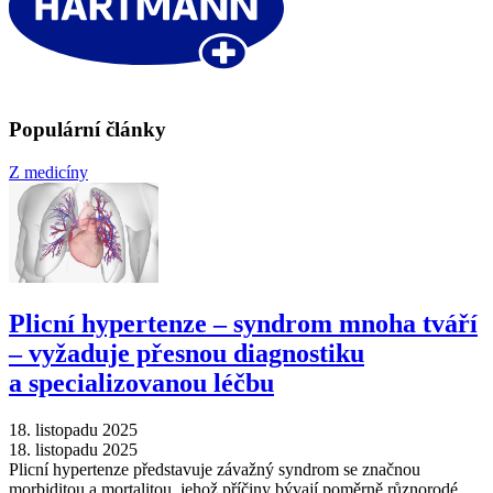
Populární články
Z medicíny
Plicní hypertenze –⁠ syndrom mnoha tváří
–⁠ vyžaduje přesnou diagnostiku
a specializovanou léčbu
18. listopadu 2025
18. listopadu 2025
Plicní hypertenze představuje závažný syndrom se značnou
morbiditou a mortalitou, jehož příčiny bývají poměrně různorodé