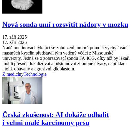
Nová sonda umí rozsvítit nádory v mozku
17. září 2025
17. září 2025
Nadějnou inovaci týkající se zobrazení tumorů pomocí vychytávání
mastných kyselin představil tým vedený vědci z Missourské
univerzity. Jedná se o zobrazovací sondu FA-ICG, díky níž by lékaři
mohli přesněji lokalizovat a odstraňovat zhoubné útvary, například
i tolik obávaný a agresivní glioblastom.
Z medicíny
Technologie
Česká zkušenost: AI dokáže odhalit
i velmi malé karcinomy prsu