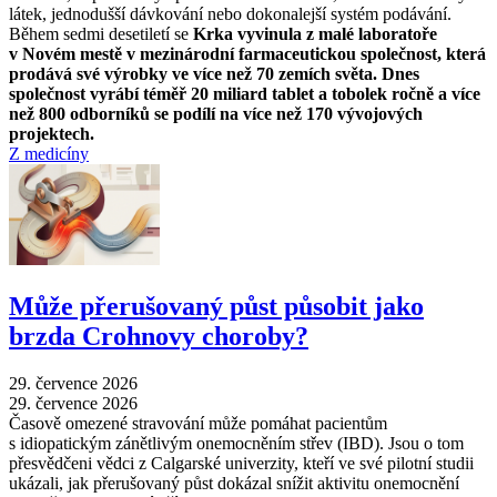
látek, jednodušší dávkování nebo dokonalejší systém podávání.
Během sedmi desetiletí se
Krka vyvinula z malé laboratoře
v Novém mestě v mezinárodní farmaceutickou společnost, která
prodává své výrobky ve více než 70 zemích světa. Dnes
společnost vyrábí téměř 20 miliard tablet a tobolek ročně a více
než 800 odborníků se podílí na více než 170 vývojových
projektech.
Z medicíny
Může přerušovaný půst působit jako
brzda Crohnovy choroby?
29. července 2026
29. července 2026
Časově omezené stravování může pomáhat pacientům
s idiopatickým zánětlivým onemocněním střev (IBD). Jsou o tom
přesvědčeni vědci z Calgarské univerzity, kteří ve své pilotní studii
ukázali, jak přerušovaný půst dokázal snížit aktivitu onemocnění