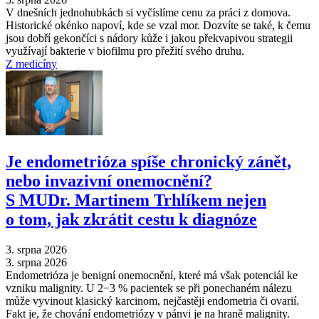
V dnešních jednohubkách si vyčíslíme cenu za práci z domova.
Historické okénko napoví, kde se vzal mor. Dozvíte se také, k čemu
jsou dobří gekončíci s nádory kůže i jakou překvapivou strategii
využívají bakterie v biofilmu pro přežití svého druhu.
Z medicíny
Je endometrióza spíše chronický zánět,
nebo invazivní onemocnění?
S MUDr. Martinem Trhlíkem nejen
o tom, jak zkrátit cestu k diagnóze
3. srpna 2026
3. srpna 2026
Endometrióza je benigní onemocnění, které má však potenciál ke
vzniku malignity. U 2−3 % pacientek se při ponechaném nálezu
může vyvinout klasický karcinom, nejčastěji endometria či ovarií.
Fakt je, že chování endometriózy v pánvi je na hraně malignity.