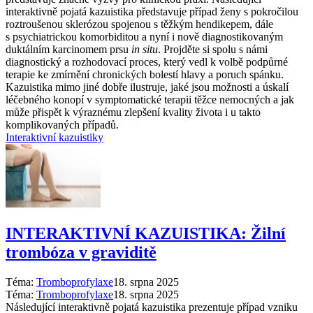
interaktivně pojatá kazuistika představuje případ ženy s pokročilou
roztroušenou sklerózou spojenou s těžkým hendikepem, dále
s psychiatrickou komorbiditou a nyní i nově diagnostikovaným
duktálním karcinomem prsu
in situ
. Projděte si spolu s námi
diagnostický a rozhodovací proces, který vedl k volbě podpůrné
terapie ke zmírnění chronických bolestí hlavy a poruch spánku.
Kazuistika mimo jiné dobře ilustruje, jaké jsou možnosti a úskalí
léčebného konopí v symptomatické terapii těžce nemocných a jak
může přispět k výraznému zlepšení kvality života i u takto
komplikovaných případů.
Interaktivní kazuistiky
INTERAKTIVNÍ KAZUISTIKA: Žilní
trombóza v graviditě
Téma:
Tromboprofylaxe
18. srpna 2025
Téma:
Tromboprofylaxe
18. srpna 2025
Následující interaktivně pojatá kazuistika prezentuje případ vzniku