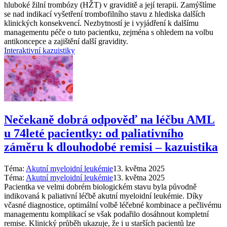
hluboké žilní trombózy (HŽT) v graviditě a její terapii. Zamýšlíme
se nad indikací vyšetření trombofilního stavu z hlediska dalších
klinických konsekvencí. Nezbytností je i vyjádření k dalšímu
managementu péče o tuto pacientku, zejména s ohledem na volbu
antikoncepce a zajištění další gravidity.
Interaktivní kazuistiky
Nečekaně dobrá odpověď na léčbu AML
u 74leté pacientky: od paliativního
záměru k dlouhodobé remisi –⁠ kazuistika
Téma:
Akutní myeloidní leukémie
13. května 2025
Téma:
Akutní myeloidní leukémie
13. května 2025
Pacientka ve velmi dobrém biologickém stavu byla původně
indikovaná k paliativní léčbě akutní myeloidní leukémie. Díky
včasné diagnostice, optimální volbě léčebné kombinace a pečlivému
managementu komplikací se však podařilo dosáhnout kompletní
remise. Klinický průběh ukazuje, že i u starších pacientů lze