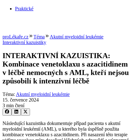
Praktické
proLékaře.cz
Téma
Akutní myeloidní leukémie
Interaktivní kazuistiky
INTERAKTIVNÍ KAZUISTIKA:
Kombinace venetoklaxu s azacitidinem
v léčbě nemocných s AML, kteří nejsou
způsobilí k intenzivní léčbě
Téma
:
Akutní myeloidní leukémie
15. července 2024
3 min čtení
Následující kazuistika dokumentuje případ pacienta s akutní
myeloidní leukémií (AML), u kterého byla úspěšně použita
kombinace venetoklaxu s azacitidinem. Při nasazení této terapie