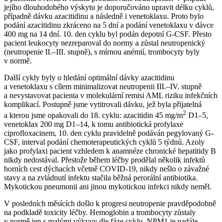
jejího dlouhodobého výskytu je doporučováno upravit délku cyklů,
případně dávku azacitidinu a následně i venetoklaxu. Proto bylo
podání azacitidinu zkráceno na 5 dní a podání venetoklaxu v dávce
400 mg na 14 dní. 10. den cyklu byl podán depotní G-CSF. Přesto
pacient leukocyty nezreparoval do normy a zůstal neutropenický
(neutropenie II.–III. stupně), s mírnou anémií, trombocyty byly
v normě.
Další cykly byly o hledání optimální dávky azacitidinu
a venetoklaxu s cílem minimalizovat neutropenii III.–IV. stupně
a nevystavovat pacienta v molekulární remisi AML riziku infekčních
komplikací. Postupně jsme vytitrovali dávku, jež byla přijatelná
2
a kterou jsme opakovali do 18. cyklu: azacitidin 45 mg⁠/⁠m
D1–5,
venetoklax 200 mg D1–14, k tomu antibiotická profylaxe
ciprofloxacinem, 10. den cyklu pravidelně podáván pegylovaný G-
CSF, interval podání chemoterapeutických cyklů 5 týdnů. Azoly
jako profylaxi pacient vzhledem k anamnéze chronické hepatitidy B
nikdy nedostával. Přestože během léčby prodělal několik infektů
horních cest dýchacích včetně COVID-19, nikdy nešlo o závažné
stavy a na zvládnutí infektu stačila běžná perorální antibiotika.
Mykotickou pneumonii ani jinou mykotickou infekci nikdy neměl.
V posledních měsících došlo k progresi neutropenie pravděpodobně
na podkladě toxicity léčby. Hemoglobin a trombocyty zůstaly
v normě jen s malými výkyvy dle fáze cyklu, NPM1 je nadále