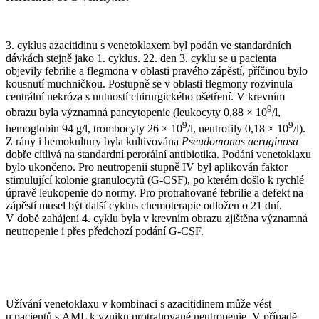
3. cyklus azacitidinu s venetoklaxem byl podán ve standardních
dávkách stejně jako 1. cyklus. 22. den 3. cyklu se u pacienta
objevily febrilie a flegmona v oblasti pravého zápěstí, příčinou bylo
kousnutí muchničkou. Postupně se v oblasti flegmony rozvinula
centrální nekróza s nutností chirurgického ošetření. V krevním
9
obrazu byla významná pancytopenie (leukocyty 0,88 × 10
/l,
9
9
hemoglobin 94 g⁠/⁠l, trombocyty 26 × 10
/l, neutrofily 0,18 × 10
/l).
Z rány i hemokultury byla kultivována
Pseudomonas aeruginosa
dobře citlivá na standardní perorální antibiotika. Podání venetoklaxu
bylo ukončeno. Pro neutropenii stupně IV byl aplikován faktor
stimulující kolonie granulocytů (G-CSF), po kterém došlo k rychlé
úpravě leukopenie do normy. Pro protrahované febrilie a defekt na
zápěstí musel být další cyklus chemoterapie odložen o 21 dní.
V době zahájení 4. cyklu byla v krevním obrazu zjištěna významná
neutropenie i přes předchozí podání G-CSF.
Užívání venetoklaxu v kombinaci s azacitidinem může vést
u pacientů s AML k vzniku protrahované neutropenie. V případě