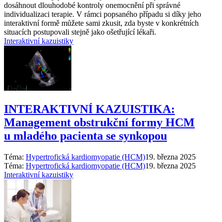
dosáhnout dlouhodobé kontroly onemocnění při správné
individualizaci terapie. V rámci popsaného případu si díky jeho
interaktivní formě můžete sami zkusit, zda byste v konkrétních
situacích postupovali stejně jako ošetřující lékaři.
Interaktivní kazuistiky
INTERAKTIVNÍ KAZUISTIKA:
Management obstrukční formy HCM
u mladého pacienta se synkopou
Téma:
Hypertrofická kardiomyopatie (HCM)
19. března 2025
Téma:
Hypertrofická kardiomyopatie (HCM)
19. března 2025
Interaktivní kazuistiky