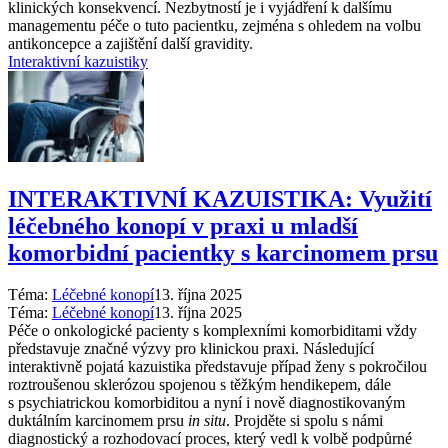
klinických konsekvencí. Nezbytností je i vyjádření k dalšímu
managementu péče o tuto pacientku, zejména s ohledem na volbu
antikoncepce a zajištění další gravidity.
Interaktivní kazuistiky
INTERAKTIVNÍ KAZUISTIKA: Využití
léčebného konopí v praxi u mladší
komorbidní pacientky s karcinomem prsu
Téma:
Léčebné konopí
13. října 2025
Téma:
Léčebné konopí
13. října 2025
Péče o onkologické pacienty s komplexními komorbiditami vždy
představuje značné výzvy pro klinickou praxi. Následující
interaktivně pojatá kazuistika představuje případ ženy s pokročilou
roztroušenou sklerózou spojenou s těžkým hendikepem, dále
s psychiatrickou komorbiditou a nyní i nově diagnostikovaným
duktálním karcinomem prsu
in situ
. Projděte si spolu s námi
diagnostický a rozhodovací proces, který vedl k volbě podpůrné