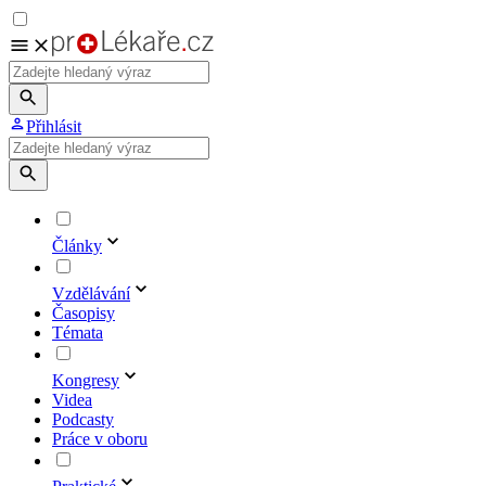
Přihlásit
Články
Vzdělávání
Časopisy
Témata
Kongresy
Videa
Podcasty
Práce v oboru