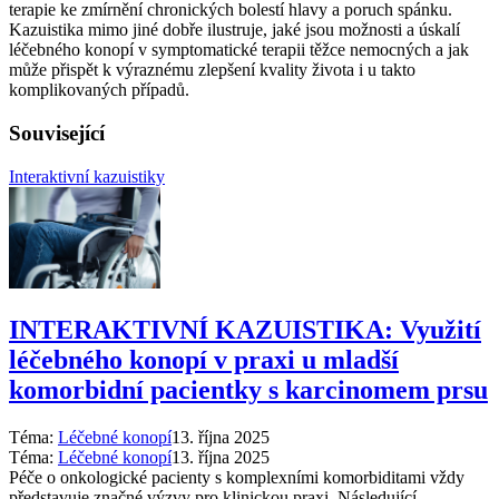
terapie ke zmírnění chronických bolestí hlavy a poruch spánku.
Kazuistika mimo jiné dobře ilustruje, jaké jsou možnosti a úskalí
léčebného konopí v symptomatické terapii těžce nemocných a jak
může přispět k výraznému zlepšení kvality života i u takto
komplikovaných případů.
Související
Interaktivní kazuistiky
INTERAKTIVNÍ KAZUISTIKA: Využití
léčebného konopí v praxi u mladší
komorbidní pacientky s karcinomem prsu
Téma:
Léčebné konopí
13. října 2025
Téma:
Léčebné konopí
13. října 2025
Péče o onkologické pacienty s komplexními komorbiditami vždy
představuje značné výzvy pro klinickou praxi. Následující