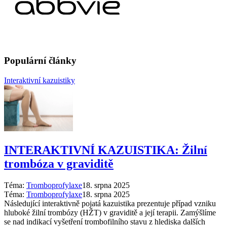
Populární články
Interaktivní kazuistiky
INTERAKTIVNÍ KAZUISTIKA: Žilní
trombóza v graviditě
Téma:
Tromboprofylaxe
18. srpna 2025
Téma:
Tromboprofylaxe
18. srpna 2025
Následující interaktivně pojatá kazuistika prezentuje případ vzniku
hluboké žilní trombózy (HŽT) v graviditě a její terapii. Zamýšlíme
se nad indikací vyšetření trombofilního stavu z hlediska dalších