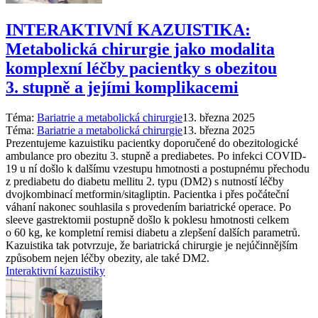
INTERAKTIVNÍ KAZUISTIKA:
Metabolická chirurgie jako modalita
komplexní léčby pacientky s obezitou
3. stupně a jejími komplikacemi
Téma:
Bariatrie a metabolická chirurgie
13. března 2025
Téma:
Bariatrie a metabolická chirurgie
13. března 2025
Prezentujeme kazuistiku pacientky doporučené do obezitologické
ambulance pro obezitu 3. stupně a prediabetes. Po infekci COVID-
19 u ní došlo k dalšímu vzestupu hmotnosti a postupnému přechodu
z prediabetu do diabetu mellitu 2. typu (DM2) s nutností léčby
dvojkombinací metformin/sitagliptin. Pacientka i přes počáteční
váhaní nakonec souhlasila s provedením bariatrické operace. Po
sleeve gastrektomii postupně došlo k poklesu hmotnosti celkem
o 60 kg, ke kompletní remisi diabetu a zlepšení dalších parametrů.
Kazuistika tak potvrzuje, že bariatrická chirurgie je nejúčinnějším
způsobem nejen léčby obezity, ale také DM2.
Interaktivní kazuistiky