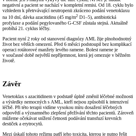
negativní a pacient se nachází v kompletní remisi. Od 18. cyklu bylo
vzhledem k přetrvávající neutropenii zkráceno podání venetoklaxu
2
na 10 dní, dávka azacitidinu (45 mg⁠/⁠m
D1–5), antibiotická
profylaxe a podání pegylovaného G-CSF zůstala stejná. Aktuálně
probíhá 21. cyklus léčby.
Pacient nyní 2 roky od stanovení diagnózy AML žije plnohodnotný
život bez větších omezení. Před 6 měsíci podstoupil bez komplikací
operaci rotátorové manžety levého ramene. Bolest ramene je
v současné době největší nepříjemnost, která jej omezuje v běžném
životě.
Závěr
Venetoklax s azacitidinem v podstatě úplně změnil léčebné možnosti
a výsledky nemocných s AML, kteří nejsou způsobilí k intenzivní
léčbě. Při této terapii vidíme vysokou míru dosažení léčebných
odpovědí a významného zlepšení přežívání těchto pacientů. Zároveň
můžeme očekávat snížení četnosti podávání transfuzí krevních
destiček a erytrocytů.
Mezi úskalí tohoto režimu patří jeho toxicita, kterou je nutno řešit