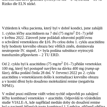
Riziko dle ELN nízké.
Vzhledem k věku pacienta, který byl v dobré kondici, jsme zahájili
2
1. cyklus léčby azacitidinem na 7 dní (75 mg⁠/⁠m
D1–7) ještě
v květnu 2022. Zároveň jsme požádali zdravotní pojišťovnu
o schválení venetoklaxu dle §16. Po celou dobu 1. cyklu azacitidinu
byly hodnoty krevního obrazu bez větších změn, dominovala
neutropenie IV. stupně, 1× byla podána substituce erytrocytů
transfuzním přípravkem –⁠ 2 TU ERD.
2
Od 2. cyklu byl k azacitidinu (75 mg⁠/⁠m
D1–7) přidán venetoklax
100 mg, který byl postupně navýšen na dávku 400 mg (
rump-up
fáze), délka podání činila 28 dní. V červenci 2022 po 2. cyklu
azacitidinu s venetoklaxem došlo k normalizaci krevního obrazu
a v kostní dřeni bylo dosaženo molekulární remise (negativita
NPM1).
V reálné praxi můžeme vidět velmi rychlé odpovědi po zahájení
léčby kombinací venetoklax + azacitidin. Odpovídá to výsledkům
studie VIALE-A, kde například medián doby do dosažení remise
byl u pacientů léčených touto kombinací 1,3 měsíce, přičemž většina