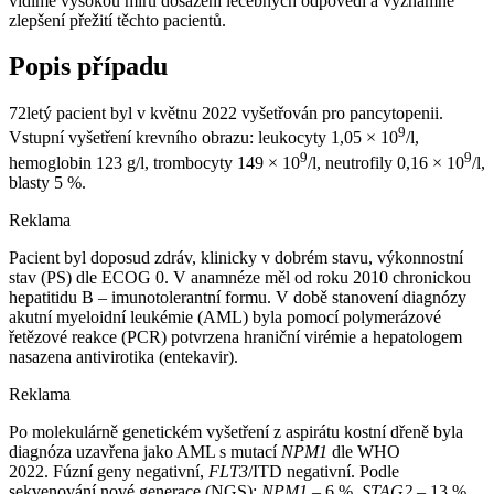
vidíme vysokou míru dosažení léčebných odpovědí a významné
zlepšení přežití těchto pacientů.
Popis případu
72letý pacient byl v květnu 2022 vyšetřován pro pancytopenii.
9
Vstupní vyšetření krevního obrazu: leukocyty 1,05 × 10
/l,
9
9
hemoglobin 123 g⁠/⁠l, trombocyty 149 × 10
/l, neutrofily 0,16 × 10
/l,
blasty 5 %.
Reklama
Pacient byl doposud zdráv, klinicky v dobrém stavu, výkonnostní
stav (PS) dle ECOG 0. V anamnéze měl od roku 2010 chronickou
hepatitidu B –⁠ imunotolerantní formu. V době stanovení diagnózy
akutní myeloidní leukémie (AML) byla pomocí polymerázové
řetězové reakce (PCR) potvrzena hraniční virémie a hepatologem
nasazena antivirotika (entekavir).
Reklama
Po molekulárně genetickém vyšetření z aspirátu kostní dřeně byla
diagnóza uzavřena jako AML s mutací
NPM1
dle WHO
2022. Fúzní geny negativní,
FLT3
/ITD negativní. Podle
sekvenování nové generace (NGS):
NPM1
–⁠ 6 %,
STAG2
–⁠ 13 %.