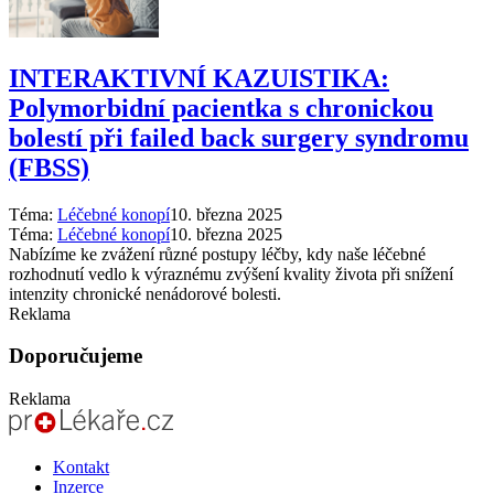
INTERAKTIVNÍ KAZUISTIKA:
Polymorbidní pacientka s chronickou
bolestí při failed back surgery syndromu
(FBSS)
Téma:
Léčebné konopí
10. března 2025
Téma:
Léčebné konopí
10. března 2025
Nabízíme ke zvážení různé postupy léčby, kdy naše léčebné
rozhodnutí vedlo k výraznému zvýšení kvality života při snížení
intenzity chronické nenádorové bolesti.
Reklama
Doporučujeme
Reklama
Kontakt
Inzerce