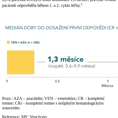
1
pacientů odpověděla během 1. a 2. cyklu léčby.
Pozn.: AZA –⁠ azacitidin; VEN –⁠ venetoklax; CR –⁠ kompletní
remise; CRi –⁠ kompletní remise s neúplným hematologickým
zotavením.
Reference: SPC Venclyxto.