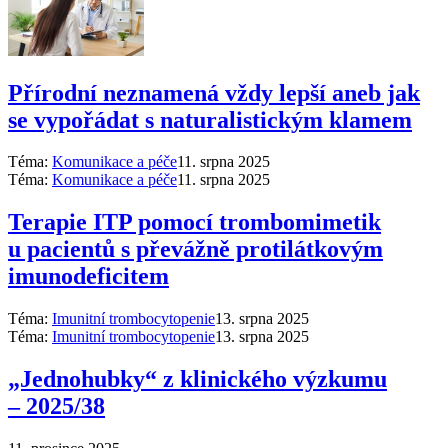
Přírodní neznamená vždy lepší aneb jak
se vypořádat s naturalistickým klamem
Téma:
Komunikace a péče
11. srpna 2025
Téma:
Komunikace a péče
11. srpna 2025
Terapie ITP pomocí trombomimetik
u pacientů s převážně protilátkovým
imunodeficitem
Téma:
Imunitní trombocytopenie
13. srpna 2025
Téma:
Imunitní trombocytopenie
13. srpna 2025
„Jednohubky“ z klinického výzkumu
–⁠ 2025/38