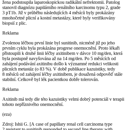
žena podstoupila laparoskopickou radikální nefrektomii. Patolog
stanovil diagnózu papilárního renálního karcinomu typu 2, grade
3 pT1b. Již v průběhu následujících 4 měsíců byly prokázány
mnohočetné plicní a kostní metastázy, které byly verifikovány
biopsií z plic.
Reklama
Zvolenou léčbou první linie byl sunitinib, nicméně již po jeho
prvním cyklu byla prokázána progrese onemocnění. Proto lékaři
přistoupili k druhé linii léčby axitinibem v dávce 10 mg⁠/⁠den, která
byla postupně navyšována až na 14 mg⁠/⁠den. Po 5 měsících od
zahájení podávání axitinibu došlo k významné redukci velikosti
plicních metastáz (o 83 %). V době publikace kazuistiky, tedy
8 měsíců od zahájení léčby axitinibem, je dosažená odpověď stále
stabilní. Celkově byl lék pacientkou dobře tolerován.
Reklama
Axitinib má tedy dle této kazuistiky velmi dobrý potenciál v terapii
tohoto nepříznivého onemocnění.
(eza)
Zdroj: Ishii G. [A case of papillary renal cell carcinoma type
2 resistant to sunitinib responded to second line therapy with