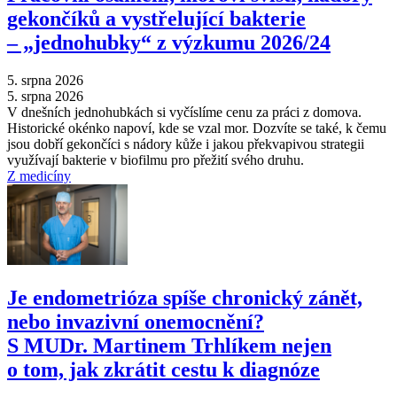
gekončíků a vystřelující bakterie
–⁠ „jednohubky“ z výzkumu 2026/24
5. srpna 2026
5. srpna 2026
V dnešních jednohubkách si vyčíslíme cenu za práci z domova.
Historické okénko napoví, kde se vzal mor. Dozvíte se také, k čemu
jsou dobří gekončíci s nádory kůže i jakou překvapivou strategii
využívají bakterie v biofilmu pro přežití svého druhu.
Z medicíny
Je endometrióza spíše chronický zánět,
nebo invazivní onemocnění?
S MUDr. Martinem Trhlíkem nejen
o tom, jak zkrátit cestu k diagnóze