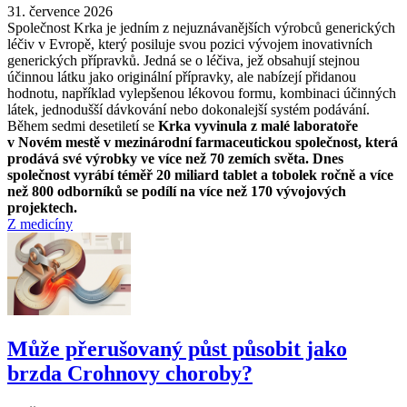
31. července 2026
Společnost Krka je jedním z nejuznávanějších výrobců generických
léčiv v Evropě, který posiluje svou pozici vývojem inovativních
generických přípravků. Jedná se o léčiva, jež obsahují stejnou
účinnou látku jako originální přípravky, ale nabízejí přidanou
hodnotu, například vylepšenou lékovou formu, kombinaci účinných
látek, jednodušší dávkování nebo dokonalejší systém podávání.
Během sedmi desetiletí se
Krka vyvinula z malé laboratoře
v Novém mestě v mezinárodní farmaceutickou společnost, která
prodává své výrobky ve více než 70 zemích světa. Dnes
společnost vyrábí téměř 20 miliard tablet a tobolek ročně a více
než 800 odborníků se podílí na více než 170 vývojových
projektech.
Z medicíny
Může přerušovaný půst působit jako
brzda Crohnovy choroby?