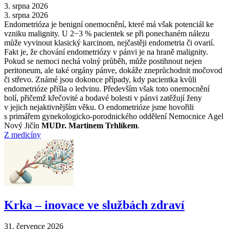
3. srpna 2026
3. srpna 2026
Endometrióza je benigní onemocnění, které má však potenciál ke
vzniku malignity. U 2−3 % pacientek se při ponechaném nálezu
může vyvinout klasický karcinom, nejčastěji endometria či ovarií.
Fakt je, že chování endometriózy v pánvi je na hraně malignity.
Pokud se nemoci nechá volný průběh, může postihnout nejen
peritoneum, ale také orgány pánve, dokáže zneprůchodnit močovod
či střevo. Známé jsou dokonce případy, kdy pacientka kvůli
endometrióze přišla o ledvinu. Především však toto onemocnění
bolí, přičemž křečovité a bodavé bolesti v pánvi zatěžují ženy
v jejich nejaktivnějším věku. O endometrióze jsme hovořili
s primářem gynekologicko-porodnického oddělení Nemocnice Agel
Nový Jičín
MUDr. Martinem Trhlíkem
.
Z medicíny
Krka –⁠ inovace ve službách zdraví
31. července 2026