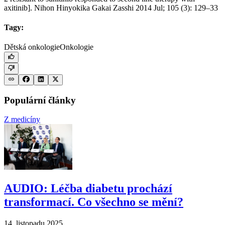
axitinib]. Nihon Hinyokika Gakai Zasshi 2014 Jul; 105 (3): 129–33
Tagy:
Dětská onkologie
Onkologie
Populární články
Z medicíny
AUDIO: Léčba diabetu prochází
transformací. Co všechno se mění?
14. listopadu 2025