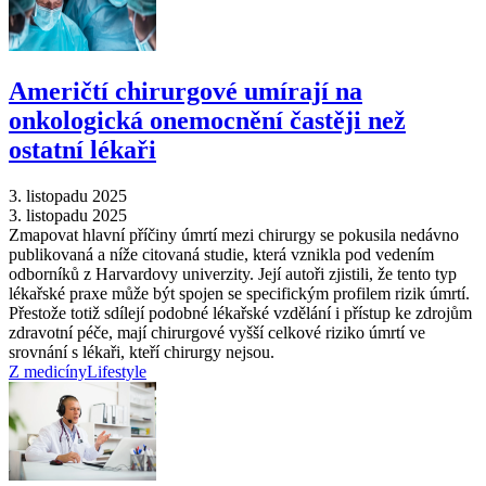
Američtí chirurgové umírají na
onkologická onemocnění častěji než
ostatní lékaři
3. listopadu 2025
3. listopadu 2025
Zmapovat hlavní příčiny úmrtí mezi chirurgy se pokusila nedávno
publikovaná a níže citovaná studie, která vznikla pod vedením
odborníků z Harvardovy univerzity. Její autoři zjistili, že tento typ
lékařské praxe může být spojen se specifickým profilem rizik úmrtí.
Přestože totiž sdílejí podobné lékařské vzdělání i přístup ke zdrojům
zdravotní péče, mají chirurgové vyšší celkové riziko úmrtí ve
srovnání s lékaři, kteří chirurgy nejsou.
Z medicíny
Lifestyle