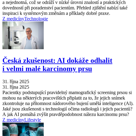
a nejednotná, což se odráží v nízké úrovni znalostí a praktických
dovedností při poradenství pacientům. Přehled zjištění nabízí také
inspiraci k systémovým změnám a příklady dobré praxe.
Z medicíny
Technologie
Česká zkušenost: AI dokáže odhalit
i velmi malé karcinomy prsu
31. října 2025
31. října 2025
Pacientky podstupující pravidelný mamografický screening prsou si
mohou na některých pracovištích připlatit za to, že jejich snímek
zkontroluje na přítomnost nádorového bujení umělá inteligence (AI).
Jaké jsou zkušenosti s technologií očima radiologů i jejich pacientů?
A jak AI pomáhá zvýšit pravděpodobnost nálezu karcinomu prsu?
Z medicíny
Lifestyle