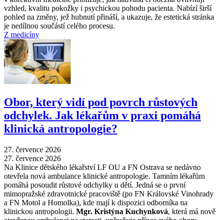
vzhled, kvalitu pokožky i psychickou pohodu pacienta. Nabízí širší
pohled na změny, jež hubnutí přináší, a ukazuje, že estetická stránka
je nedílnou součástí celého procesu.
Z medicíny
Obor, který vidí pod povrch růstových
odchylek. Jak lékařům v praxi pomáhá
klinická antropologie?
27. července 2026
27. července 2026
Na Klinice dětského lékařství LF OU a FN Ostrava se nedávno
otevřela nová ambulance klinické antropologie. Tamním lékařům
pomáhá posoudit růstové odchylky u dětí. Jedná se o první
mimopražské zdravotnické pracoviště (po FN Královské Vinohrady
a FN Motol a Homolka), kde mají k dispozici odborníka na
klinickou antropologii.
Mgr. Kristýna Kuchynková
, která má nově