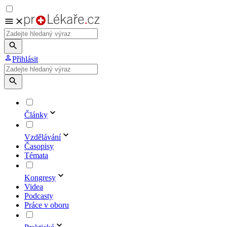
Přihlásit
Články
Vzdělávání
Časopisy
Témata
Kongresy
Videa
Podcasty
Práce v oboru