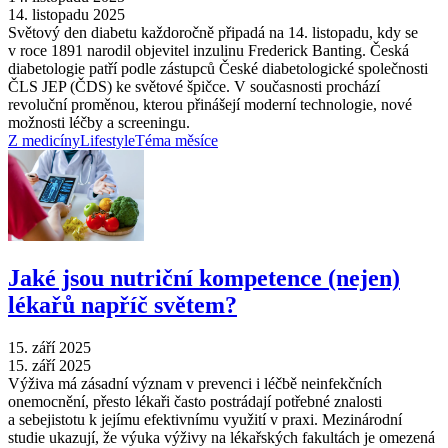
14. listopadu 2025
Světový den diabetu každoročně připadá na 14. listopadu, kdy se
v roce 1891 narodil objevitel inzulinu Frederick Banting. Česká
diabetologie patří podle zástupců České diabetologické společnosti
ČLS JEP (ČDS) ke světové špičce. V současnosti prochází
revoluční proměnou, kterou přinášejí moderní technologie, nové
možnosti léčby a screeningu.
Z medicíny
Lifestyle
Téma měsíce
Jaké jsou nutriční kompetence (nejen)
lékařů napříč světem?
15. září 2025
15. září 2025
Výživa má zásadní význam v prevenci i léčbě neinfekčních
onemocnění, přesto lékaři často postrádají potřebné znalosti
a sebejistotu k jejímu efektivnímu využití v praxi. Mezinárodní
studie ukazují, že výuka výživy na lékařských fakultách je omezená