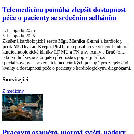
Telemedicína pomáhá zlepšit dostupnost
péče o pacienty se srdečním selháním
5. listopadu 2025
5. listopadu 2025
Zkušená kardiologická sestra
Mgr. Monika Černá
a kardiolog
prof. MUDr. Jan Krejčí, Ph.D.
, oba působící ve vedení I. interní
kardioangiologické kliniky LF MU a FN u sv. Anny v Brně (ona
jako vrchní sestra a on jako přednosta), popisují přínos
specializovaných sester a telemedicínských postupů pro zlepšování
kvality a dostupnosti péče o pacienty s kardiologickými diagnózami.
Související
Z medicíny
Pracovní osamění, moroví svišti, nádory