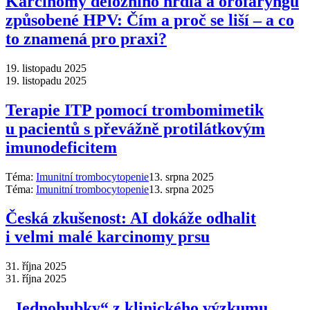
Karcinomy děložního hrdla a orofaryngu
způsobené HPV: Čím a proč se liší –⁠ a co
to znamená pro praxi?
19. listopadu 2025
19. listopadu 2025
Terapie ITP pomocí trombomimetik
u pacientů s převážně protilátkovým
imunodeficitem
Téma:
Imunitní trombocytopenie
13. srpna 2025
Téma:
Imunitní trombocytopenie
13. srpna 2025
Česká zkušenost: AI dokáže odhalit
i velmi malé karcinomy prsu
31. října 2025
31. října 2025
„Jednohubky“ z klinického výzkumu