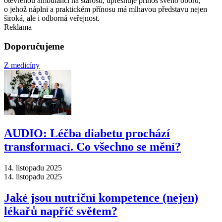
otevřenou ambulanci na starosti, upřesňuje přínos svého oboru,
o jehož náplni a praktickém přínosu má mlhavou představu nejen
široká, ale i odborná veřejnost.
Reklama
Doporučujeme
Z medicíny
AUDIO: Léčba diabetu prochází
transformací. Co všechno se mění?
14. listopadu 2025
14. listopadu 2025
Jaké jsou nutriční kompetence (nejen)
lékařů napříč světem?