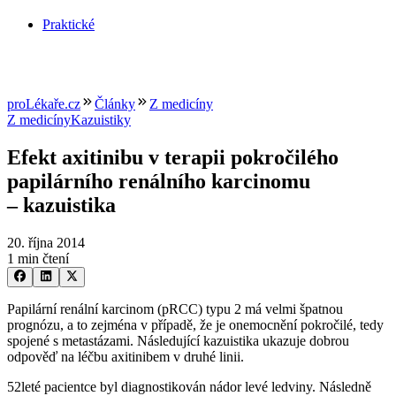
Praktické
proLékaře.cz
Články
Z medicíny
Z medicíny
Kazuistiky
Efekt axitinibu v terapii pokročilého
papilárního renálního karcinomu
–⁠ kazuistika
20. října 2014
1 min čtení
Papilární renální karcinom (pRCC) typu 2 má velmi špatnou
prognózu, a to zejména v případě, že je onemocnění pokročilé, tedy
spojené s metastázami. Následující kazuistika ukazuje dobrou
odpověď na léčbu axitinibem v druhé linii.
52leté pacientce byl diagnostikován nádor levé ledviny. Následně