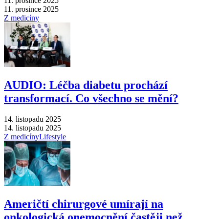
11. prosince 2025
11. prosince 2025
Z medicíny
AUDIO: Léčba diabetu prochází
transformací. Co všechno se mění?
14. listopadu 2025
14. listopadu 2025
Z medicíny
Lifestyle
Američtí chirurgové umírají na
onkologická onemocnění častěji než