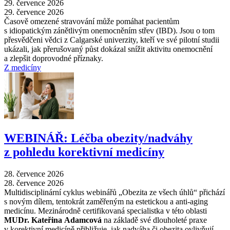
29. července 2026
29. července 2026
Časově omezené stravování může pomáhat pacientům
s idiopatickým zánětlivým onemocněním střev (IBD). Jsou o tom
přesvědčeni vědci z Calgarské univerzity, kteří ve své pilotní studii
ukázali, jak přerušovaný půst dokázal snížit aktivitu onemocnění
a zlepšit doprovodné příznaky.
Z medicíny
WEBINÁŘ: Léčba obezity/nadváhy
z pohledu korektivní medicíny
28. července 2026
28. července 2026
Multidisciplinární cyklus webinářů „Obezita ze všech úhlů“ přichází
s novým dílem, tentokrát zaměřeným na estetickou a anti-aging
medicínu. Mezinárodně certifikovaná specialistka v této oblasti
MUDr. Kateřina Adamcová
na základě své dlouholeté praxe
v korektivní medicíně přibližuje, jak nadváha či obezita ovlivňují