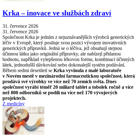
Krka –⁠ inovace ve službách zdraví
31. července 2026
31. července 2026
Společnost Krka je jedním z nejuznávanějších výrobců generických
léčiv v Evropě, který posiluje svou pozici vývojem inovativních
generických přípravků. Jedná se o léčiva, jež obsahují stejnou
účinnou látku jako originální přípravky, ale nabízejí přidanou
hodnotu, například vylepšenou lékovou formu, kombinaci účinných
látek, jednodušší dávkování nebo dokonalejší systém podávání.
Během sedmi desetiletí se
Krka vyvinula z malé laboratoře
v Novém mestě v mezinárodní farmaceutickou společnost, která
prodává své výrobky ve více než 70 zemích světa. Dnes
společnost vyrábí téměř 20 miliard tablet a tobolek ročně a více
než 800 odborníků se podílí na více než 170 vývojových
projektech.
Z medicíny