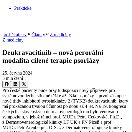
Praktické
proLékaře.cz
Články
Z medicíny
Z medicíny
Deukravacitinib –⁠ nová perorální
modalita cílené terapie psoriázy
25. června 2024
5 min čtení
Pro české pacienty bude brzy k dispozici nový přípravek pro
systémovou léčbu středně těžké až těžké psoriázy –⁠ první zástupce
nové třídy inhibitorů tyrosinkinázy 2 (TYK2) deukravacitinib, který
má prokázanou trvalou účinnost po dobu až 4 let. Na 19. kongresu
českých a slovenských dermatovenerologů mu bylo věnováno
sympozium, v jehož rámci prof. MUDr. Petra Cetkovská, Ph.D.,
z Dermatovenerologické kliniky LF UK a FN Plzeň a prof.
MUDr. Petr Arenberger, DrSc., z Dermatovenerologické kliniky