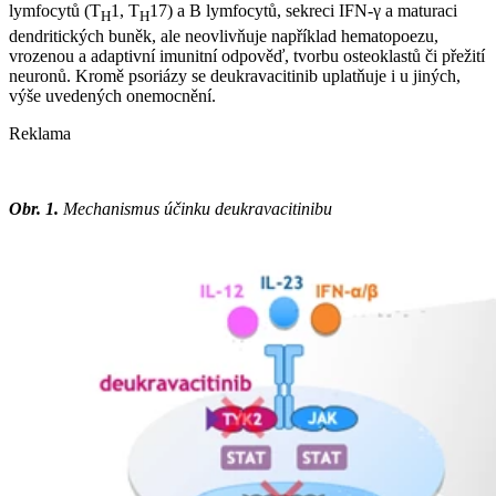
lymfocytů (T
1, T
17) a B lymfocytů, sekreci IFN-γ a maturaci
H
H
dendritických buněk, ale neovlivňuje například hematopoezu,
vrozenou a adaptivní imunitní odpověď, tvorbu osteoklastů či přežití
neuronů. Kromě psoriázy se deukravacitinib uplatňuje i u jiných,
výše uvedených onemocnění.
Reklama
Obr. 1.
Mechanismus účinku deukravacitinibu