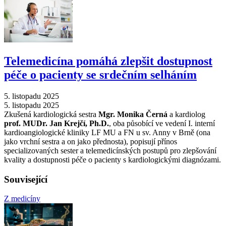
Telemedicína pomáhá zlepšit dostupnost
péče o pacienty se srdečním selháním
5. listopadu 2025
5. listopadu 2025
Zkušená kardiologická sestra
Mgr. Monika Černá
a kardiolog
prof. MUDr. Jan Krejčí, Ph.D.
, oba působící ve vedení I. interní
kardioangiologické kliniky LF MU a FN u sv. Anny v Brně (ona
jako vrchní sestra a on jako přednosta), popisují přínos
specializovaných sester a telemedicínských postupů pro zlepšování
kvality a dostupnosti péče o pacienty s kardiologickými diagnózami.
Související
Z medicíny