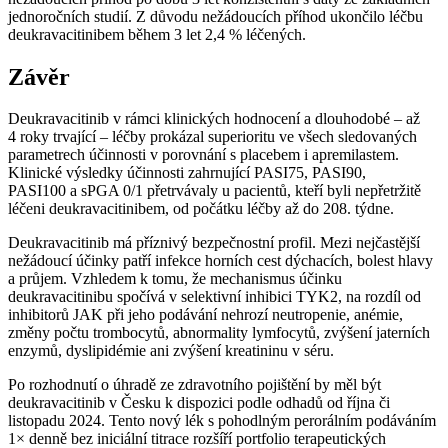
jednoročních studií. Z důvodu nežádoucích příhod ukončilo léčbu
deukravacitinibem během 3 let 2,4 % léčených.
Závěr
Deukravacitinib v rámci klinických hodnocení a dlouhodobé –⁠ až
4 roky trvající –⁠ léčby prokázal superioritu ve všech sledovaných
parametrech účinnosti v porovnání s placebem i apremilastem.
Klinické výsledky účinnosti zahrnující PASI75, PASI90,
PASI100 a sPGA 0/1 přetrvávaly u pacientů, kteří byli nepřetržitě
léčeni deukravacitinibem, od počátku léčby až do 208. týdne.
Deukravacitinib má příznivý bezpečnostní profil. Mezi nejčastější
nežádoucí účinky patří infekce horních cest dýchacích, bolest hlavy
a průjem. Vzhledem k tomu, že mechanismus účinku
deukravacitinibu spočívá v selektivní inhibici TYK2, na rozdíl od
inhibitorů JAK při jeho podávání nehrozí neutropenie, anémie,
změny počtu trombocytů, abnormality lymfocytů, zvýšení jaterních
enzymů, dyslipidémie ani zvýšení kreatininu v séru.
Po rozhodnutí o úhradě ze zdravotního pojištění by měl být
deukravacitinib v Česku k dispozici podle odhadů od října či
listopadu 2024. Tento nový lék s pohodlným perorálním podáváním
1× denně bez iniciální titrace rozšíří portfolio terapeutických