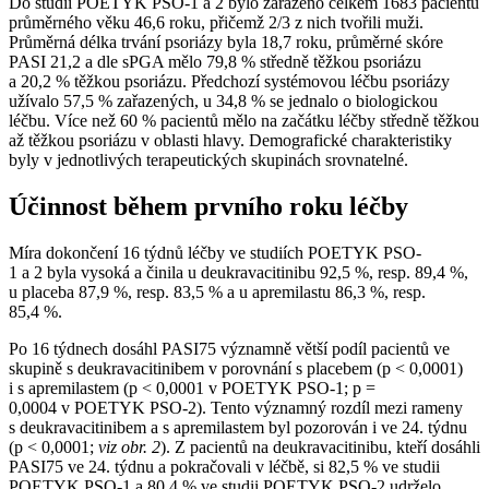
Do studií POETYK PSO-1 a 2 bylo zařazeno celkem 1683 pacientů
průměrného věku 46,6 roku, přičemž 2/3 z nich tvořili muži.
Průměrná délka trvání psoriázy byla 18,7 roku, průměrné skóre
PASI 21,2 a dle sPGA mělo 79,8 % středně těžkou psoriázu
a 20,2 % těžkou psoriázu. Předchozí systémovou léčbu psoriázy
užívalo 57,5 % zařazených, u 34,8 % se jednalo o biologickou
léčbu. Více než 60 % pacientů mělo na začátku léčby středně těžkou
až těžkou psoriázu v oblasti hlavy. Demografické charakteristiky
byly v jednotlivých terapeutických skupinách srovnatelné.
Účinnost během prvního roku léčby
Míra dokončení 16 týdnů léčby ve studiích POETYK PSO-
1 a 2 byla vysoká a činila u deukravacitinibu 92,5 %, resp. 89,4 %,
u placeba 87,9 %, resp. 83,5 % a u apremilastu 86,3 %, resp.
85,4 %.
Po 16 týdnech dosáhl PASI75 významně větší podíl pacientů ve
skupině s deukravacitinibem v porovnání s placebem (p < 0,0001)
i s apremilastem (p < 0,0001 v POETYK PSO-1; p =
0,0004 v POETYK PSO-2). Tento významný rozdíl mezi rameny
s deukravacitinibem a s apremilastem byl pozorován i ve 24. týdnu
(p < 0,0001;
viz obr. 2
). Z pacientů na deukravacitinibu, kteří dosáhli
PASI75 ve 24. týdnu a pokračovali v léčbě, si 82,5 % ve studii
POETYK PSO-1 a 80,4 % ve studii POETYK PSO-2 udrželo