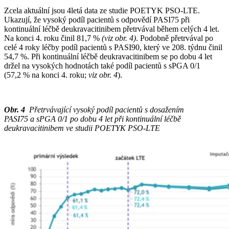
Zcela aktuální jsou 4letá data ze studie POETYK PSO-LTE.
Ukazují, že vysoký podíl pacientů s odpovědí PASI75 při
kontinuální léčbě deukravacitinibem přetrvával během celých 4 let.
Na konci 4. roku činil 81,7 %
(viz obr. 4)
. Podobně přetrvával po
celé 4 roky léčby podíl pacientů s PASI90, který ve 208. týdnu činil
54,7 %. Při kontinuální léčbě deukravacitinibem se po dobu 4 let
držel na vysokých hodnotách také podíl pacientů s sPGA 0/1
(57,2 % na konci 4. roku;
viz obr. 4
).
Obr. 4
Přetrvávající vysoký podíl pacientů s dosažením
PASI75 a sPGA 0/1 po dobu 4 let při kontinuální léčbě
deukravacitinibem ve studii POETYK PSO-LTE