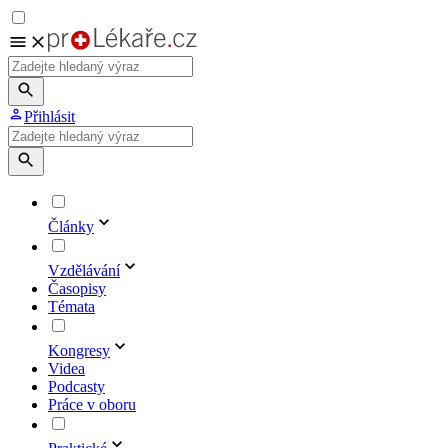
Přihlásit
Články
Vzdělávání
Časopisy
Témata
Kongresy
Videa
Podcasty
Práce v oboru