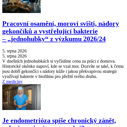
Pracovní osamění, moroví svišti, nádory
gekončíků a vystřelující bakterie
–⁠ „jednohubky“ z výzkumu 2026/24
5. srpna 2026
5. srpna 2026
V dnešních jednohubkách si vyčíslíme cenu za práci z domova.
Historické okénko napoví, kde se vzal mor. Dozvíte se také, k čemu
jsou dobří gekončíci s nádory kůže i jakou překvapivou strategii
využívají bakterie v biofilmu pro přežití svého druhu.
Z medicíny
Je endometrióza spíše chronický zánět,