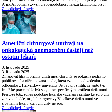
A jak AI pomáhá zvýšit pravděpodobnost nálezu karcinomu prsu?
Z medicíny
Lifestyle
Američtí chirurgové umírají na
onkologická onemocnění častěji než
ostatní lékaři
3. listopadu 2025
3. listopadu 2025
Zmapovat hlavní příčiny úmrtí mezi chirurgy se pokusila nedávno
publikovaná a níže citovaná studie, která vznikla pod vedením
odborníků z Harvardovy univerzity. Její autoři zjistili, že tento typ
lékařské praxe může být spojen se specifickým profilem rizik úmrtí.
Přestože totiž sdílejí podobné lékařské vzdělání i přístup ke zdrojům
zdravotní péče, mají chirurgové vyšší celkové riziko úmrtí ve
srovnání s lékaři, kteří chirurgy nejsou.
Z medicíny
Lifestyle