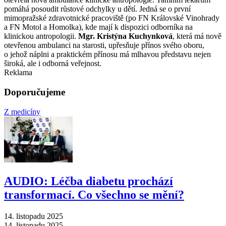
pomáhá posoudit růstové odchylky u dětí. Jedná se o první
mimopražské zdravotnické pracoviště (po FN Královské Vinohrady
a FN Motol a Homolka), kde mají k dispozici odborníka na
klinickou antropologii.
Mgr. Kristýna Kuchynková
, která má nově
otevřenou ambulanci na starosti, upřesňuje přínos svého oboru,
o jehož náplni a praktickém přínosu má mlhavou představu nejen
široká, ale i odborná veřejnost.
Reklama
Doporučujeme
Z medicíny
AUDIO: Léčba diabetu prochází
transformací. Co všechno se mění?
14. listopadu 2025
14. listopadu 2025