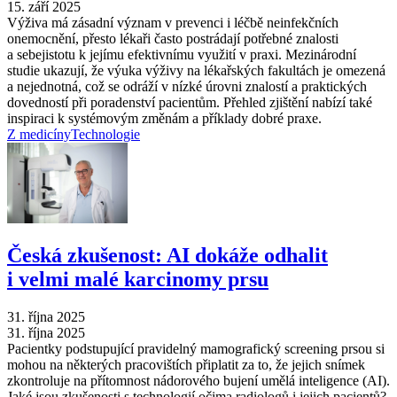
15. září 2025
Výživa má zásadní význam v prevenci i léčbě neinfekčních
onemocnění, přesto lékaři často postrádají potřebné znalosti
a sebejistotu k jejímu efektivnímu využití v praxi. Mezinárodní
studie ukazují, že výuka výživy na lékařských fakultách je omezená
a nejednotná, což se odráží v nízké úrovni znalostí a praktických
dovedností při poradenství pacientům. Přehled zjištění nabízí také
inspiraci k systémovým změnám a příklady dobré praxe.
Z medicíny
Technologie
Česká zkušenost: AI dokáže odhalit
i velmi malé karcinomy prsu
31. října 2025
31. října 2025
Pacientky podstupující pravidelný mamografický screening prsou si
mohou na některých pracovištích připlatit za to, že jejich snímek
zkontroluje na přítomnost nádorového bujení umělá inteligence (AI).
Jaké jsou zkušenosti s technologií očima radiologů i jejich pacientů?