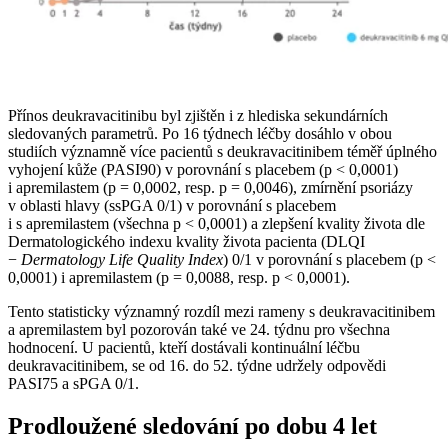
Přínos deukravacitinibu byl zjištěn i z hlediska sekundárních
sledovaných parametrů. Po 16 týdnech léčby dosáhlo v obou
studiích významně více pacientů s deukravacitinibem téměř úplného
vyhojení kůže (PASI90) v porovnání s placebem (p < 0,0001)
i apremilastem (p = 0,0002, resp. p = 0,0046), zmírnění psoriázy
v oblasti hlavy (ssPGA 0/1) v porovnání s placebem
i s apremilastem (všechna p < 0,0001) a zlepšení kvality života dle
Dermatologického indexu kvality života pacienta (DLQI
−⁠
Dermatology Life Quality Index
) 0/1 v porovnání s placebem (p <
0,0001) i apremilastem (p = 0,0088, resp. p < 0,0001).
Tento statisticky významný rozdíl mezi rameny s deukravacitinibem
a apremilastem byl pozorován také ve 24. týdnu pro všechna
hodnocení. U pacientů, kteří dostávali kontinuální léčbu
deukravacitinibem, se od 16. do 52. týdne udržely odpovědi
PASI75 a sPGA 0/1.
Prodloužené sledování po dobu 4 let