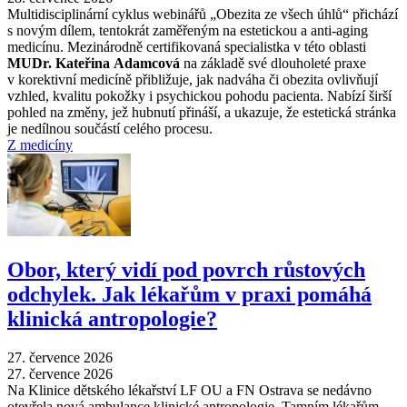
Multidisciplinární cyklus webinářů „Obezita ze všech úhlů“ přichází
s novým dílem, tentokrát zaměřeným na estetickou a anti-aging
medicínu. Mezinárodně certifikovaná specialistka v této oblasti
MUDr. Kateřina Adamcová
na základě své dlouholeté praxe
v korektivní medicíně přibližuje, jak nadváha či obezita ovlivňují
vzhled, kvalitu pokožky i psychickou pohodu pacienta. Nabízí širší
pohled na změny, jež hubnutí přináší, a ukazuje, že estetická stránka
je nedílnou součástí celého procesu.
Z medicíny
Obor, který vidí pod povrch růstových
odchylek. Jak lékařům v praxi pomáhá
klinická antropologie?
27. července 2026
27. července 2026
Na Klinice dětského lékařství LF OU a FN Ostrava se nedávno
otevřela nová ambulance klinické antropologie. Tamním lékařům