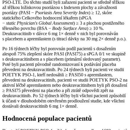
PSO-LTE. Do těchto studií byli zařazeni pacienti se středně těžkou
až těžkou ložiskovou psoriázou s Indexem plochy a závažnosti
psoriázy (PASI −⁠
Psoriasis Area Severity Index
) ≥ 12, skóre
statického Celkového hodnocení lékařem (sPGA
−⁠
static
Physician's Global Assessment
) ≥ 3 a plochou postiženého
tělesného povrchu (BSA −⁠
Body
Surface Area
) ≥ 10 %.
Deukravacitinib v dávce 6 mg 1× denně v nich byl porovnáván
s placebem a apremilastem (s titrací dávky na 30 mg 2× denně p.o.).
Po 16 týdnech léčby byl porovnán podíl pacientů s dosažením
alespoň 75% zlepšení skóre PASI (PASI75) a sPGA 0/1 ve skupině
s deukravacitinibem a s placebem (primární sledovaný parametr).
Poté byli pacienti původně randomizovaní k podávání placeba
převedeni na deukravacitinib. Po 24 týdnech byli pacienti ve studii
POETYK PSO-1, kteří nedosáhli ≥ PASI50 s apremilastem,
převedeni na deukravacitinib, pacienti ve studii POETYK PSO-2 na
aktivní léčbě apremilastem nebo deukravacitinibem byli při dosažení
≥ PASI75 převedeni na placebo a při ztrátě odpovědi zpět na
deukravacitinib. Po 52 týdnech léčby byli všichni pacienti způsobilí
k účasti v dlouhodobém otevřeném prodloužení studie, kde všichni
dostávali deukravacitinib 6 mg 1× denně.
Hodnocená populace pacientů