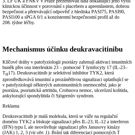
3. LF UK a FNKV v Praze prezentovali data dokládající jeho vyšší
klinickou účinnost v porovnání s placebem a apremilastem, dobrou
bezpečnost a přetrvávající odpověď z hlediska PASI75, PASI90,
PASI100 a sPGA 0/1 a konzistentní bezpečnostní profil až do
208. týdne léčby.
Mechanismus účinku deukravacitinibu
Klíčové dráhy v patofyziologii psoriázy zahrnují aktivaci imunitních
buněk přes osu interleukin 23 –⁠ pomocné T lymfocyty 17 (IL-23–
T
17). Deukravacitinib je selektivní inhibitor TYK2, která
H
zprostředkovává imunitní a prozánětlivou signalizaci uplatňující se
v patofyziologii některých autoimunitních onemocnění, jako je
psoriáza, psoriatická artritida, Crohnova nemoc, ulcerózní kolitida,
ankylozující spondylitida či Sjögrenův syndrom.
Reklama
Deukravacitinib je malá molekula, která se váže na regulační
doménu TYK2 a blokuje signalizaci přes IL-23, IL-12 a interferon
(IFN) typu I, ale neovlivňuje signalizaci přes Janusovy kinázy
(JAK) 1, 2, 3
(viz obr. 1)
. Brání tak diferenciaci pomocných T