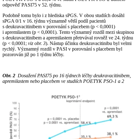
odpověď PASI75 v 52. týdnu.
Podobně tomu bylo i z hlediska sPGS. V obou studiích dosáhl
sPGA 0/1 v 16. týdnu významně větší podíl pacientů
s deukravacitinibem v porovnání s placebem (p < 0,0001)
i apremilastem (p < 0,0001). Tento významný rozdíl mezi skupinou
s deukravacitinibem a apremilastem přetrvával rovněž ve 24. týdnu
(p < 0,0001;
viz obr. 3
). Nástup účinku deukravacitinibu byl velmi
rychlý. Významný rozdíl v PASI v porovnání s placebem byl
pozorován již po 1 týdnu léčby.
Obr. 2
Dosažení PASI75 po 16 týdnech léčby deukravacitinibem,
apremilastem nebo placebem ve studiích POETYK PSO-1 a 2