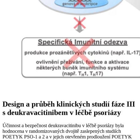
Design a průběh klinických studií fáze III
s deukravacitinibem v léčbě psoriázy
Účinnost a bezpečnost deukravacitinibu v léčbě psoriázy byla
hodnocena v randomizovaných dvojitě zaslepených studiích
POETYK PSO-1 a 2 a v jejich otevřeném prodloužení POETYK