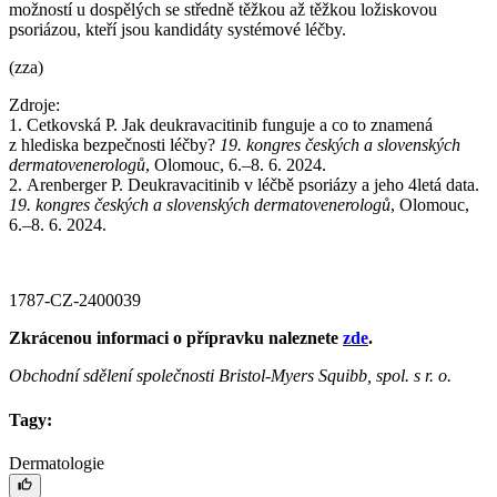
možností u dospělých se středně těžkou až těžkou ložiskovou
psoriázou, kteří jsou kandidáty systémové léčby.
(zza)
Zdroje:
1. Cetkovská P. Jak deukravacitinib funguje a co to znamená
z hlediska bezpečnosti léčby?
19. kongres českých a slovenských
dermatovenerologů
, Olomouc, 6.–8. 6. 2024.
2. Arenberger P. Deukravacitinib v léčbě psoriázy a jeho 4letá data.
19. kongres českých a slovenských dermatovenerologů
, Olomouc,
6.–8. 6. 2024.
1787-CZ-2400039
Zkrácenou informaci o přípravku naleznete
zde
.
Obchodní sdělení společnosti Bristol-Myers Squibb, spol. s r. o.
Tagy:
Dermatologie