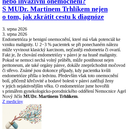
nebo invazivní onemocnění?
S MUDr. Martinem Trhlíkem nejen
o tom, jak zkrátit cestu k diagnóze
3. srpna 2026
3. srpna 2026
Endometrióza je benigní onemocnění, které má však potenciál ke
vzniku malignity. U 2−3 % pacientek se při ponechaném nálezu
může vyvinout klasický karcinom, nejčastěji endometria či ovarií.
Fakt je, že chování endometriózy v pánvi je na hraně malignity.
Pokud se nemoci nechá volný průběh, může postihnout nejen
peritoneum, ale také orgány pánve, dokáže zneprůchodnit močovod
či střevo. Známé jsou dokonce případy, kdy pacientka kvůli
endometrióze přišla o ledvinu. Především však toto onemocnění
bolí, přičemž křečovité a bodavé bolesti v pánvi zatěžují ženy
v jejich nejaktivnějším věku. O endometrióze jsme hovořili
s primářem gynekologicko-porodnického oddělení Nemocnice Agel
Nový Jičín
MUDr. Martinem Trhlíkem
.
Z medicíny