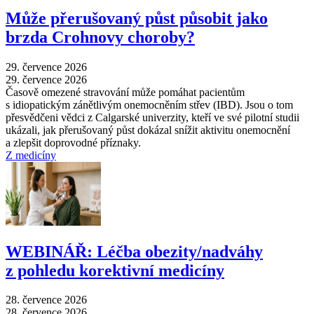
Může přerušovaný půst působit jako
brzda Crohnovy choroby?
29. července 2026
29. července 2026
Časově omezené stravování může pomáhat pacientům
s idiopatickým zánětlivým onemocněním střev (IBD). Jsou o tom
přesvědčeni vědci z Calgarské univerzity, kteří ve své pilotní studii
ukázali, jak přerušovaný půst dokázal snížit aktivitu onemocnění
a zlepšit doprovodné příznaky.
Z medicíny
WEBINÁŘ: Léčba obezity/nadváhy
z pohledu korektivní medicíny
28. července 2026
28. července 2026