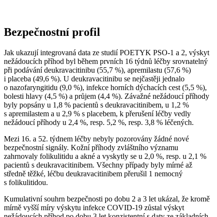
Bezpečnostní profil
Jak ukazují integrovaná data ze studií POETYK PSO-1 a 2, výskyt
nežádoucích příhod byl během prvních 16 týdnů léčby srovnatelný
při podávání deukravacitinibu (55,7 %), apremilastu (57,6 %)
i placeba (49,6 %). U deukravacitinibu se nejčastěji jednalo
o nazofaryngitidu (9,0 %), infekce horních dýchacích cest (5,5 %),
bolesti hlavy (4,5 %) a průjem (4,4 %). Závažné nežádoucí příhody
byly popsány u 1,8 % pacientů s deukravacitinibem, u 1,2 %
s apremilastem a u 2,9 % s placebem, k přerušení léčby vedly
nežádoucí příhody u 2,4 %, resp. 5,2 %, resp. 3,8 % léčených.
Mezi 16. a 52. týdnem léčby nebyly pozorovány žádné nové
bezpečnostní signály. Kožní příhody zvláštního významu
zahrnovaly folikulitidu a akné a vyskytly se u 2,0 %, resp. u 2,1 %
pacientů s deukravacitinibem. Všechny případy byly mírné až
středně těžké, léčbu deukravacitinibem přerušil 1 nemocný
s folikulitidou.
Kumulativní souhrn bezpečnosti po dobu 2 a 3 let ukázal, že kromě
mírně vyšší míry výskytu infekce COVID-19 zůstal výskyt
nežádoucích příhod po dobu 3 let konzistentní s daty ze základních