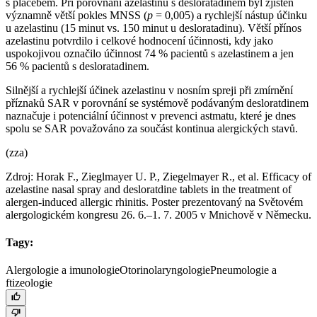
s placebem. Při porovnání azelastinu s desloratadinem byl zjištěn
významně větší pokles MNSS (
p
= 0,005) a rychlejší nástup účinku
u azelastinu (15 minut vs. 150 minut u desloratadinu). Větší přínos
azelastinu potvrdilo i celkové hodnocení účinnosti, kdy jako
uspokojivou označilo účinnost 74 % pacientů s azelastinem a jen
56 % pacientů s desloratadinem.
Silnější a rychlejší účinek azelastinu v nosním spreji při zmírnění
příznaků SAR v porovnání se systémově podávaným desloratdinem
naznačuje i potenciální účinnost v prevenci astmatu, které je dnes
spolu se SAR považováno za součást kontinua alergických stavů.
(zza)
Zdroj: Horak F., Zieglmayer U. P., Ziegelmayer R., et al. Efficacy of
azelastine nasal spray and desloratdine tablets in the treatment of
alergen-induced allergic rhinitis. Poster prezentovaný na Světovém
alergologickém kongresu 26. 6.–1. 7. 2005 v Mnichově v Německu.
Tagy:
Alergologie a imunologie
Otorinolaryngologie
Pneumologie a
ftizeologie