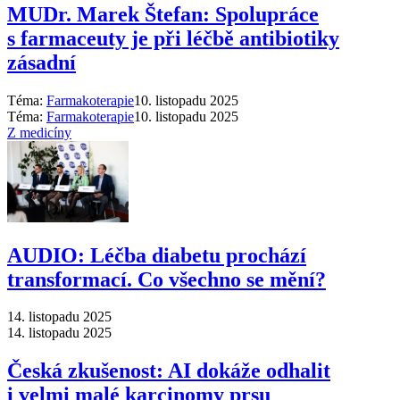
MUDr. Marek Štefan: Spolupráce
s farmaceuty je při léčbě antibiotiky
zásadní
Téma:
Farmakoterapie
10. listopadu 2025
Téma:
Farmakoterapie
10. listopadu 2025
Z medicíny
AUDIO: Léčba diabetu prochází
transformací. Co všechno se mění?
14. listopadu 2025
14. listopadu 2025
Česká zkušenost: AI dokáže odhalit
i velmi malé karcinomy prsu