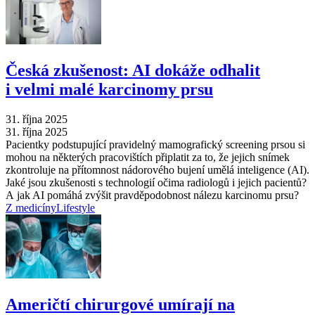
Česká zkušenost: AI dokáže odhalit
i velmi malé karcinomy prsu
31. října 2025
31. října 2025
Pacientky podstupující pravidelný mamografický screening prsou si
mohou na některých pracovištích připlatit za to, že jejich snímek
zkontroluje na přítomnost nádorového bujení umělá inteligence (AI).
Jaké jsou zkušenosti s technologií očima radiologů i jejich pacientů?
A jak AI pomáhá zvýšit pravděpodobnost nálezu karcinomu prsu?
Z medicíny
Lifestyle
Američtí chirurgové umírají na