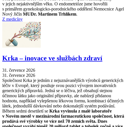
v jejich nejaktivnějším věku. O endometrióze jsme hovořili
s primářem gynekologicko-porodnického oddělení Nemocnice Agel
Nový Jičín
MUDr. Martinem Trhlíkem
.
Z medicíny
Krka –⁠ inovace ve službách zdraví
31. července 2026
31. července 2026
Společnost Krka je jedním z nejuznávanějších výrobců generických
léčiv v Evropě, který posiluje svou pozici vývojem inovativních
generických přípravků. Jedná se o léčiva, jež obsahují stejnou
účinnou látku jako originální přípravky, ale nabízejí přidanou
hodnotu, například vylepšenou lékovou formu, kombinaci účinných
látek, jednodušší dávkování nebo dokonalejší systém podávání.
Během sedmi desetiletí se
Krka vyvinula z malé laboratoře
v Novém mestě v mezinárodní farmaceutickou společnost, která
prodává své výrobky ve více než 70 zemích světa. Dnes
společnost vyrábí téměř 20 miliard tablet a tobolek ročně a více