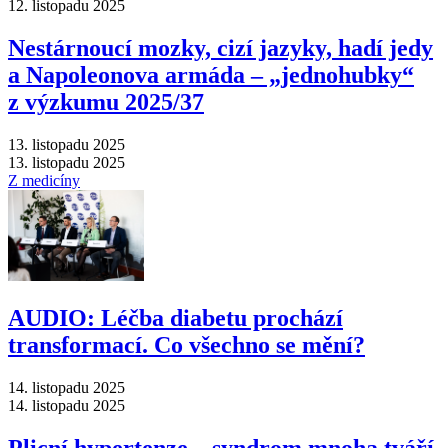
12. listopadu 2025
Nestárnoucí mozky, cizí jazyky, hadí jedy
a Napoleonova armáda –⁠ „jednohubky“
z výzkumu 2025/37
13. listopadu 2025
13. listopadu 2025
Z medicíny
AUDIO: Léčba diabetu prochází
transformací. Co všechno se mění?
14. listopadu 2025
14. listopadu 2025
Plicní hypertenze –⁠ syndrom mnoha tváří