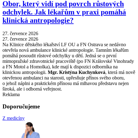
Obor, který vidí pod povrch růstových
odchylek. Jak lékařům v praxi pomáhá
klinická antropologie?
27. července 2026
27. července 2026
Na Klinice dětského lékařství LF OU a FN Ostrava se nedávno
otevřela nová ambulance klinické antropologie. Tamním lékařům
pomáhá posoudit růstové odchylky u dětí. Jedná se o první
mimopražské zdravotnické pracoviště (po FN Královské Vinohrady
a FN Motol a Homolka), kde mají k dispozici odborníka na
klinickou antropologii.
Mgr. Kristýna Kuchynková
, která má nově
otevřenou ambulanci na starosti, upřesňuje přínos svého oboru,
o jehož náplni a praktickém přínosu má mlhavou představu nejen
široká, ale i odborná veřejnost.
Reklama
Doporučujeme
Z medicíny