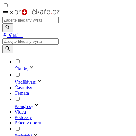
Přihlásit
Články
Vzdělávání
Časopisy
Témata
Kongresy
Videa
Podcasty
Práce v oboru