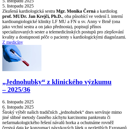
5. listopadu 2025
5. listopadu 2025
Zkušená kardiologická sestra
Mgr. Monika Černá
a kardiolog
prof. MUDr. Jan Krejčí, Ph.D.
, oba působící ve vedení I. interní
kardioangiologické kliniky LF MU a FN u sv. Anny v Brně (ona
jako vrchní sestra a on jako přednosta), popisují přínos
specializovaných sester a telemedicínských postupů pro zlepšování
kvality a dostupnosti péče o pacienty s kardiologickými diagnózami.
Z medicíny
„Jednohubky“ z klinického výzkumu
–⁠ 2025/36
6. listopadu 2025
6. listopadu 2025
Široký výběr našich tradičních „jednohubek“ dnes servíruje mimo
jiné slibné metody časného záchytu karcinomu pankreatu či
nefarmakologického řešení návalů horka a ochutnáme rovněž
čerstvá data ke konzumaci návykových látek u nezletilých Evropanů