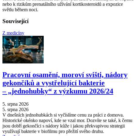
nebo k rizikům prenatálního užívání kortikosteroidů a expozice
světlu během noci.
Související
Z medicíny
Pracovní osamění, moroví svišti, nádory
gekončíků a vystřelující bakterie
–⁠ „jednohubky“ z výzkumu 2026/24
5. srpna 2026
5. srpna 2026
V dnešních jednohubkách si vyčíslíme cenu za práci z domova.
Historické okénko napoví, kde se vzal mor. Dozvíte se také, k čemu
jsou dobří gekončíci s nádory kůže i jakou překvapivou strategii
využívají bakterie v biofilmu pro přežití svého druhu.