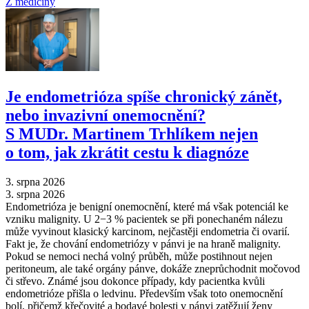
Z medicíny
Je endometrióza spíše chronický zánět,
nebo invazivní onemocnění?
S MUDr. Martinem Trhlíkem nejen
o tom, jak zkrátit cestu k diagnóze
3. srpna 2026
3. srpna 2026
Endometrióza je benigní onemocnění, které má však potenciál ke
vzniku malignity. U 2−3 % pacientek se při ponechaném nálezu
může vyvinout klasický karcinom, nejčastěji endometria či ovarií.
Fakt je, že chování endometriózy v pánvi je na hraně malignity.
Pokud se nemoci nechá volný průběh, může postihnout nejen
peritoneum, ale také orgány pánve, dokáže zneprůchodnit močovod
či střevo. Známé jsou dokonce případy, kdy pacientka kvůli
endometrióze přišla o ledvinu. Především však toto onemocnění
bolí, přičemž křečovité a bodavé bolesti v pánvi zatěžují ženy