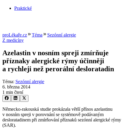
Praktické
proLékaře.cz
Téma
Sezónní alergie
Z medicíny
Azelastin v nosním spreji zmírňuje
příznaky alergické rýmy účinněji
a rychleji než perorální desloratadin
Téma
:
Sezónní alergie
6. března 2014
1 min čtení
Německo-rakouská studie prokázala větší přínos azelastinu
v nosním spreji v porovnání se systémově podávaným
desloratadinem při zmírňování příznaků sezónní alergické rýmy
(SAR).