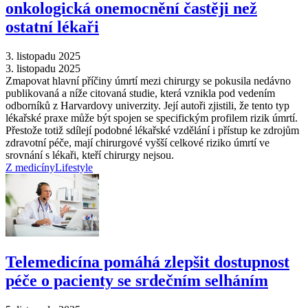
onkologická onemocnění častěji než
ostatní lékaři
3. listopadu 2025
3. listopadu 2025
Zmapovat hlavní příčiny úmrtí mezi chirurgy se pokusila nedávno
publikovaná a níže citovaná studie, která vznikla pod vedením
odborníků z Harvardovy univerzity. Její autoři zjistili, že tento typ
lékařské praxe může být spojen se specifickým profilem rizik úmrtí.
Přestože totiž sdílejí podobné lékařské vzdělání i přístup ke zdrojům
zdravotní péče, mají chirurgové vyšší celkové riziko úmrtí ve
srovnání s lékaři, kteří chirurgy nejsou.
Z medicíny
Lifestyle
Telemedicína pomáhá zlepšit dostupnost
péče o pacienty se srdečním selháním