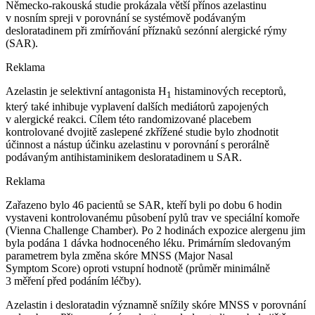
Německo-rakouská studie prokázala větší přínos azelastinu
v nosním spreji v porovnání se systémově podávaným
desloratadinem při zmírňování příznaků sezónní alergické rýmy
(SAR).
Reklama
Azelastin je selektivní antagonista H
histaminových receptorů,
1
který také inhibuje vyplavení dalších mediátorů zapojených
v alergické reakci. Cílem této randomizované placebem
kontrolované dvojitě zaslepené zkřížené studie bylo zhodnotit
účinnost a nástup účinku azelastinu v porovnání s perorálně
podávaným antihistaminikem desloratadinem u SAR.
Reklama
Zařazeno bylo 46 pacientů se SAR, kteří byli po dobu 6 hodin
vystaveni kontrolovanému působení pylů trav ve speciální komoře
(Vienna Challenge Chamber). Po 2 hodinách expozice alergenu jim
byla podána 1 dávka hodnoceného léku. Primárním sledovaným
parametrem byla změna skóre MNSS (Major Nasal
Symptom Score) oproti vstupní hodnotě (průměr minimálně
3 měření před podáním léčby).
Azelastin i desloratadin významně snížily skóre MNSS v porovnání