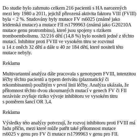
Do studie bylo zahrnuto celkem 216 pacientů s HA narozených
mezi lety 1980 a 2011, jejichž přirozená aktivita faktoru VIII (FVIII)
byla < 2 %. Studovány byly mutace FV rs6025 (známé jako
leidenská mutace) a mutace FII rs1799963 (známá jako G20210A
mutace genu protrombinu), které jsou spojeny s rizikem
tromboembolismu. 32/216 dětí (14,8 %) bylo nositeli jedné z těchto
mutací. Inhibitor proti FVIII ve vysokém titru se rozvinul
u 14 z oněch 32 dětí a dále u 40 ze 184 dětí, které nositeli této
mutace nebyly.
Reklama
Multivariantní analýza dále pracovala s genotypem FVIII, intenzitou
léčby těchto pacientů a typem derivátu (plazmatický či
rekombinantní) použitým v první linii léčby. Analýza ukázala, že
přítomnost těchto dvou zkoumaných mutací v genech FV či FII
nezávisle zvyšuje riziko vývoje inhibitoru ve vysokém titru
s poměrem šancí OR 3,4.
Reklama
Výsledky této analýzy potvrzují, že rozvoj inhibitoru proti FVIII má
řadu příčin, mezi které může patřit také přítomnost mutace
rs6025 v genu pro FV či mutace rs1799963 v genu pro FII.