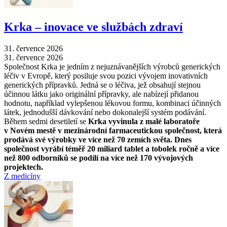
Krka –⁠ inovace ve službách zdraví
31. července 2026
31. července 2026
Společnost Krka je jedním z nejuznávanějších výrobců generických
léčiv v Evropě, který posiluje svou pozici vývojem inovativních
generických přípravků. Jedná se o léčiva, jež obsahují stejnou
účinnou látku jako originální přípravky, ale nabízejí přidanou
hodnotu, například vylepšenou lékovou formu, kombinaci účinných
látek, jednodušší dávkování nebo dokonalejší systém podávání.
Během sedmi desetiletí se
Krka vyvinula z malé laboratoře
v Novém mestě v mezinárodní farmaceutickou společnost, která
prodává své výrobky ve více než 70 zemích světa. Dnes
společnost vyrábí téměř 20 miliard tablet a tobolek ročně a více
než 800 odborníků se podílí na více než 170 vývojových
projektech.
Z medicíny