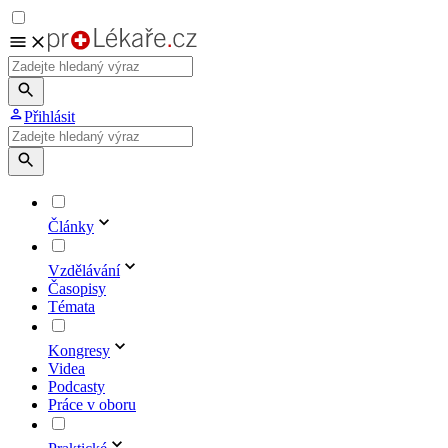
Přihlásit
Články
Vzdělávání
Časopisy
Témata
Kongresy
Videa
Podcasty
Práce v oboru