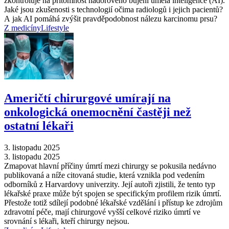
zkontroluje na přítomnost nádorového bujení umělá inteligence (AI).
Jaké jsou zkušenosti s technologií očima radiologů i jejich pacientů?
A jak AI pomáhá zvýšit pravděpodobnost nálezu karcinomu prsu?
Z medicíny
Lifestyle
Američtí chirurgové umírají na
onkologická onemocnění častěji než
ostatní lékaři
3. listopadu 2025
3. listopadu 2025
Zmapovat hlavní příčiny úmrtí mezi chirurgy se pokusila nedávno
publikovaná a níže citovaná studie, která vznikla pod vedením
odborníků z Harvardovy univerzity. Její autoři zjistili, že tento typ
lékařské praxe může být spojen se specifickým profilem rizik úmrtí.
Přestože totiž sdílejí podobné lékařské vzdělání i přístup ke zdrojům
zdravotní péče, mají chirurgové vyšší celkové riziko úmrtí ve
srovnání s lékaři, kteří chirurgy nejsou.