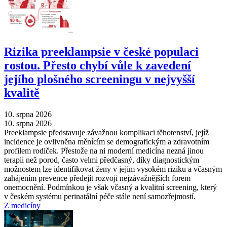
Rizika preeklampsie v české populaci
rostou. Přesto chybí vůle k zavedení
jejího plošného screeningu v nejvyšší
kvalitě
10. srpna 2026
10. srpna 2026
Preeklampsie představuje závažnou komplikaci těhotenství, jejíž
incidence je ovlivněna měnícím se demografickým a zdravotním
profilem rodiček. Přestože na ni moderní medicína nezná jinou
terapii než porod, často velmi předčasný, díky diagnostickým
možnostem lze identifikovat ženy v jejím vysokém riziku a včasným
zahájením prevence předejít rozvoji nejzávažnějších forem
onemocnění. Podmínkou je však včasný a kvalitní screening, který
v českém systému perinatální péče stále není samozřejmostí.
Z medicíny