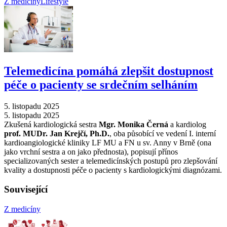
Z medicíny
Lifestyle
Telemedicína pomáhá zlepšit dostupnost
péče o pacienty se srdečním selháním
5. listopadu 2025
5. listopadu 2025
Zkušená kardiologická sestra
Mgr. Monika Černá
a kardiolog
prof. MUDr. Jan Krejčí, Ph.D.
, oba působící ve vedení I. interní
kardioangiologické kliniky LF MU a FN u sv. Anny v Brně (ona
jako vrchní sestra a on jako přednosta), popisují přínos
specializovaných sester a telemedicínských postupů pro zlepšování
kvality a dostupnosti péče o pacienty s kardiologickými diagnózami.
Související
Z medicíny