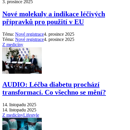
3. prosince 2025
Nové molekuly a indikace léčivých
přípravků pro použití v EU
Téma:
Nové registrace
4. prosince 2025
Téma:
Nové registrace
4. prosince 2025
Z medicíny
AUDIO: Léčba diabetu prochází
transformací. Co všechno se mění?
14. listopadu 2025
14. listopadu 2025
Z medicíny
Lifestyle