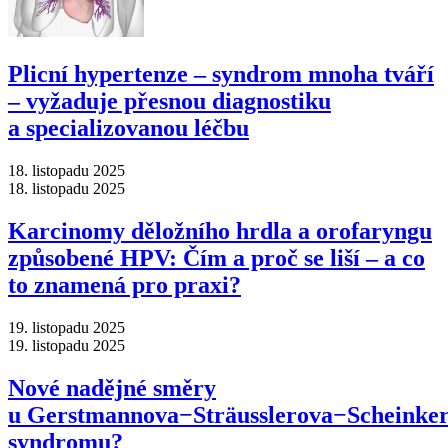
Plicní hypertenze –⁠ syndrom mnoha tváří
–⁠ vyžaduje přesnou diagnostiku
a specializovanou léčbu
18. listopadu 2025
18. listopadu 2025
Karcinomy děložního hrdla a orofaryngu
způsobené HPV: Čím a proč se liší –⁠ a co
to znamená pro praxi?
19. listopadu 2025
19. listopadu 2025
Nové nadějné směry
u Gerstmannova−Sträusslerova−Scheinke
syndromu?