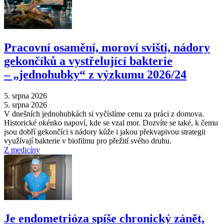
Pracovní osamění, moroví svišti, nádory
gekončíků a vystřelující bakterie
–⁠ „jednohubky“ z výzkumu 2026/24
5. srpna 2026
5. srpna 2026
V dnešních jednohubkách si vyčíslíme cenu za práci z domova.
Historické okénko napoví, kde se vzal mor. Dozvíte se také, k čemu
jsou dobří gekončíci s nádory kůže i jakou překvapivou strategii
využívají bakterie v biofilmu pro přežití svého druhu.
Z medicíny
Je endometrióza spíše chronický zánět,