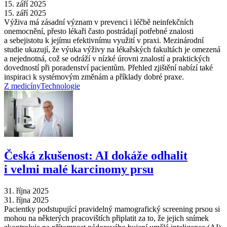
15. září 2025
15. září 2025
Výživa má zásadní význam v prevenci i léčbě neinfekčních
onemocnění, přesto lékaři často postrádají potřebné znalosti
a sebejistotu k jejímu efektivnímu využití v praxi. Mezinárodní
studie ukazují, že výuka výživy na lékařských fakultách je omezená
a nejednotná, což se odráží v nízké úrovni znalostí a praktických
dovedností při poradenství pacientům. Přehled zjištění nabízí také
inspiraci k systémovým změnám a příklady dobré praxe.
Z medicíny
Technologie
Česká zkušenost: AI dokáže odhalit
i velmi malé karcinomy prsu
31. října 2025
31. října 2025
Pacientky podstupující pravidelný mamografický screening prsou si
mohou na některých pracovištích připlatit za to, že jejich snímek