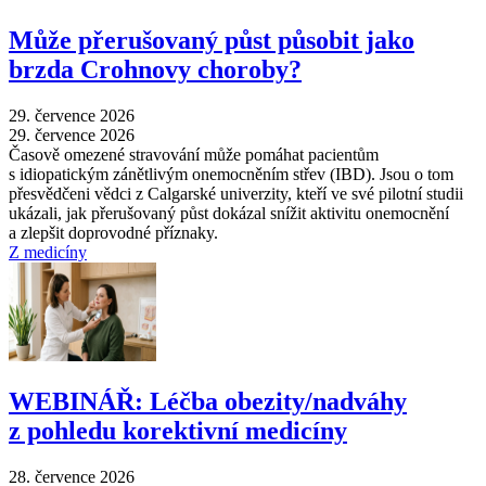
Může přerušovaný půst působit jako
brzda Crohnovy choroby?
29. července 2026
29. července 2026
Časově omezené stravování může pomáhat pacientům
s idiopatickým zánětlivým onemocněním střev (IBD). Jsou o tom
přesvědčeni vědci z Calgarské univerzity, kteří ve své pilotní studii
ukázali, jak přerušovaný půst dokázal snížit aktivitu onemocnění
a zlepšit doprovodné příznaky.
Z medicíny
WEBINÁŘ: Léčba obezity/nadváhy
z pohledu korektivní medicíny
28. července 2026