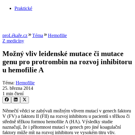
Praktické
proLékaře.cz
Téma
Hemofilie
Z medicíny
Možný vliv leidenské mutace či mutace
genu pro protrombin na rozvoj inhibitoru
u hemofilie A
Téma
:
Hemofilie
25. března 2014
1 min čtení
Němečtí vědci se zabývali možným vlivem mutací v genech faktoru
V (FV) a faktoru II (FII) na rozvoj inhibitoru u pacientů s těžkou či
středně těžkou formou hemofilie A (HA). Výsledky studie
naznačují, že i přítomnost mutací v genech pro jiné koagulační
faktory může mít na rozvoj inhibitoru ve vysokém titru vliv.