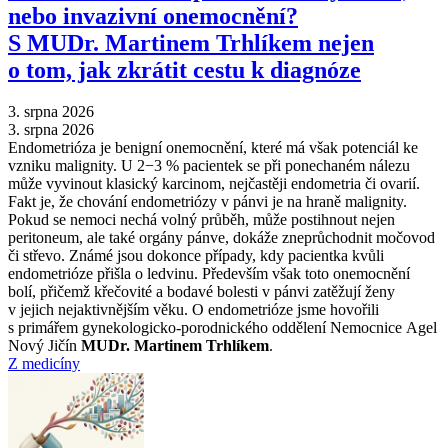
nebo invazivní onemocnění?
S MUDr. Martinem Trhlíkem nejen
o tom, jak zkrátit cestu k diagnóze
3. srpna 2026
3. srpna 2026
Endometrióza je benigní onemocnění, které má však potenciál ke
vzniku malignity. U 2−3 % pacientek se při ponechaném nálezu
může vyvinout klasický karcinom, nejčastěji endometria či ovarií.
Fakt je, že chování endometriózy v pánvi je na hraně malignity.
Pokud se nemoci nechá volný průběh, může postihnout nejen
peritoneum, ale také orgány pánve, dokáže zneprůchodnit močovod
či střevo. Známé jsou dokonce případy, kdy pacientka kvůli
endometrióze přišla o ledvinu. Především však toto onemocnění
bolí, přičemž křečovité a bodavé bolesti v pánvi zatěžují ženy
v jejich nejaktivnějším věku. O endometrióze jsme hovořili
s primářem gynekologicko-porodnického oddělení Nemocnice Agel
Nový Jičín
MUDr. Martinem Trhlíkem
.
Z medicíny