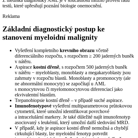
Z hlediska diagnostiky AML je v současnosti možno provést řadu
testů, které upřesňují poznání biologie onemocnění.
Reklama
Základní diagnostický postup ke
stanovení myeloidní malignity
Vyšetření kompletního
krevního obrazu
včetně
diferenciálního rozpočtu, s rozpočtem ≥ 200 jaderných buněk
v nátěru.
Aspirace
kostní dřeně
, s rozpočtem 500 jaderných buněk
v nátěru −⁠ myeloblasty, monoblasty a megakaryoblasty jsou
zahrnuty v rozpočtu blastů. Monoblasty a promonocyty (ale
ne abnormální monocyty) se započítají u AML
s monocytovou či myelomonocytovou diferenciací jako
ekvivalentní blastům.
Trepanobiopsie kostní dřeně –⁠ v případě suché aspirace.
Imunofenotypové
vyšetření multiparametrovou průtokovou
cytometrií, které umožní identifikovat povrchové
a intracelulární markery. Je také důležité najít imunofenotyp
asociovaný s leukémií, který umožní další sledování MRD.
V případě, kdy je aspirace kostní dřeně nemožná a chybějí
cirkulující blasty, lze myeloidní fenotyp potvrdit