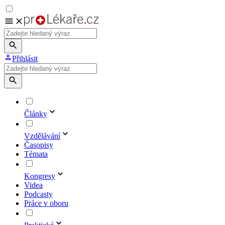
Přihlásit
Články
Vzdělávání
Časopisy
Témata
Kongresy
Videa
Podcasty
Práce v oboru