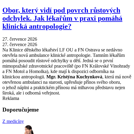
Obor, který vidí pod povrch růstových
odchylek. Jak lékařům v praxi pomáhá
klinická antropologie?
27. července 2026
27. července 2026
Na Klinice dětského lékařství LF OU a FN Ostrava se nedávno
otevřela nová ambulance klinické antropologie. Tamním lékařům
pomáhá posoudit růstové odchylky u dětí. Jedná se o první
mimopražské zdravotnické pracoviště (po FN Královské Vinohrady
a FN Motol a Homolka), kde mají k dispozici odborníka na
klinickou antropologii.
Mgr. Kristýna Kuchynková
, která má nově
otevřenou ambulanci na starosti, upřesňuje přínos svého oboru,
o jehož náplni a praktickém přínosu má mlhavou představu nejen
široká, ale i odborná veřejnost.
Reklama
Doporučujeme
Z medicíny