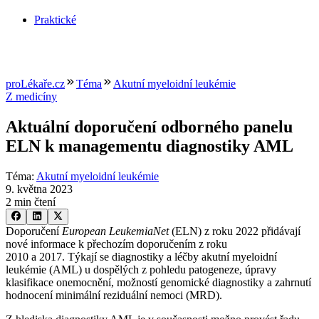
Praktické
proLékaře.cz
Téma
Akutní myeloidní leukémie
Z medicíny
Aktuální doporučení odborného panelu
ELN k managementu diagnostiky AML
Téma
:
Akutní myeloidní leukémie
9. května 2023
2 min čtení
Doporučení
European LeukemiaNet
(ELN) z roku 2022 přidávají
nové informace k přechozím doporučením z roku
2010 a 2017. Týkají se diagnostiky a léčby akutní myeloidní
leukémie (AML) u dospělých z pohledu patogeneze, úpravy
klasifikace onemocnění, možností genomické diagnostiky a zahrnutí
hodnocení minimální reziduální nemoci (MRD).