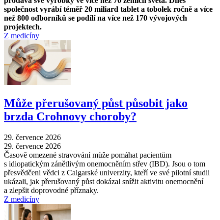
prodává své výrobky ve více než 70 zemích světa. Dnes
společnost vyrábí téměř 20 miliard tablet a tobolek ročně a více
než 800 odborníků se podílí na více než 170 vývojových
projektech.
Z medicíny
Může přerušovaný půst působit jako
brzda Crohnovy choroby?
29. července 2026
29. července 2026
Časově omezené stravování může pomáhat pacientům
s idiopatickým zánětlivým onemocněním střev (IBD). Jsou o tom
přesvědčeni vědci z Calgarské univerzity, kteří ve své pilotní studii
ukázali, jak přerušovaný půst dokázal snížit aktivitu onemocnění
a zlepšit doprovodné příznaky.
Z medicíny