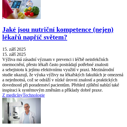
Jaké jsou nutriční kompetence (nejen)
lékařů napříč světem?
15. září 2025
15. září 2025
Výživa má zásadní význam v prevenci i léčbě neinfekčních
onemocnění, přesto lékaři často postrádají potřebné znalosti
a sebejistotu k jejímu efektivnímu využití v praxi. Mezinárodní
studie ukazují, že výuka výživy na lékařských fakultách je omezená
a nejednotná, což se odráží v nízké úrovni znalostí a praktických
dovedností při poradenství pacientům. Přehled zjištění nabízí také
inspiraci k systémovým změnám a příklady dobré praxe.
Z medicíny
Technologie