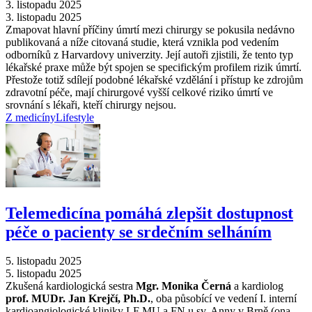
3. listopadu 2025
3. listopadu 2025
Zmapovat hlavní příčiny úmrtí mezi chirurgy se pokusila nedávno
publikovaná a níže citovaná studie, která vznikla pod vedením
odborníků z Harvardovy univerzity. Její autoři zjistili, že tento typ
lékařské praxe může být spojen se specifickým profilem rizik úmrtí.
Přestože totiž sdílejí podobné lékařské vzdělání i přístup ke zdrojům
zdravotní péče, mají chirurgové vyšší celkové riziko úmrtí ve
srovnání s lékaři, kteří chirurgy nejsou.
Z medicíny
Lifestyle
Telemedicína pomáhá zlepšit dostupnost
péče o pacienty se srdečním selháním
5. listopadu 2025
5. listopadu 2025
Zkušená kardiologická sestra
Mgr. Monika Černá
a kardiolog
prof. MUDr. Jan Krejčí, Ph.D.
, oba působící ve vedení I. interní
kardioangiologické kliniky LF MU a FN u sv. Anny v Brně (ona