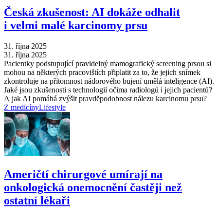
Česká zkušenost: AI dokáže odhalit
i velmi malé karcinomy prsu
31. října 2025
31. října 2025
Pacientky podstupující pravidelný mamografický screening prsou si
mohou na některých pracovištích připlatit za to, že jejich snímek
zkontroluje na přítomnost nádorového bujení umělá inteligence (AI).
Jaké jsou zkušenosti s technologií očima radiologů i jejich pacientů?
A jak AI pomáhá zvýšit pravděpodobnost nálezu karcinomu prsu?
Z medicíny
Lifestyle
Američtí chirurgové umírají na
onkologická onemocnění častěji než
ostatní lékaři