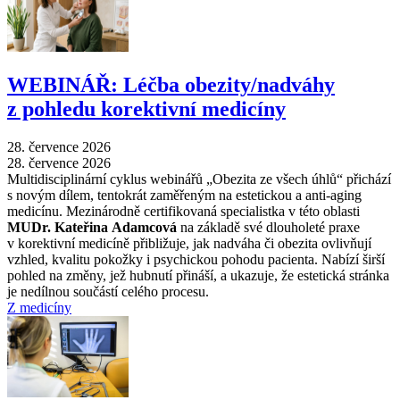
WEBINÁŘ: Léčba obezity/nadváhy
z pohledu korektivní medicíny
28. července 2026
28. července 2026
Multidisciplinární cyklus webinářů „Obezita ze všech úhlů“ přichází
s novým dílem, tentokrát zaměřeným na estetickou a anti-aging
medicínu. Mezinárodně certifikovaná specialistka v této oblasti
MUDr. Kateřina Adamcová
na základě své dlouholeté praxe
v korektivní medicíně přibližuje, jak nadváha či obezita ovlivňují
vzhled, kvalitu pokožky i psychickou pohodu pacienta. Nabízí širší
pohled na změny, jež hubnutí přináší, a ukazuje, že estetická stránka
je nedílnou součástí celého procesu.
Z medicíny