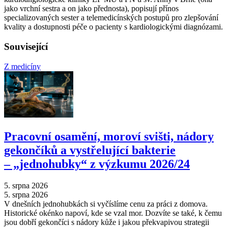
jako vrchní sestra a on jako přednosta), popisují přínos
specializovaných sester a telemedicínských postupů pro zlepšování
kvality a dostupnosti péče o pacienty s kardiologickými diagnózami.
Související
Z medicíny
Pracovní osamění, moroví svišti, nádory
gekončíků a vystřelující bakterie
–⁠ „jednohubky“ z výzkumu 2026/24
5. srpna 2026
5. srpna 2026
V dnešních jednohubkách si vyčíslíme cenu za práci z domova.
Historické okénko napoví, kde se vzal mor. Dozvíte se také, k čemu
jsou dobří gekončíci s nádory kůže i jakou překvapivou strategii