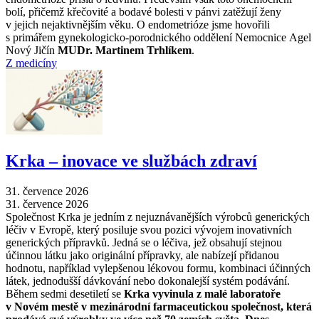
bolí, přičemž křečovité a bodavé bolesti v pánvi zatěžují ženy
v jejich nejaktivnějším věku. O endometrióze jsme hovořili
s primářem gynekologicko-porodnického oddělení Nemocnice Agel
Nový Jičín
MUDr. Martinem Trhlíkem
.
Z medicíny
Krka –⁠ inovace ve službách zdraví
31. července 2026
31. července 2026
Společnost Krka je jedním z nejuznávanějších výrobců generických
léčiv v Evropě, který posiluje svou pozici vývojem inovativních
generických přípravků. Jedná se o léčiva, jež obsahují stejnou
účinnou látku jako originální přípravky, ale nabízejí přidanou
hodnotu, například vylepšenou lékovou formu, kombinaci účinných
látek, jednodušší dávkování nebo dokonalejší systém podávání.
Během sedmi desetiletí se
Krka vyvinula z malé laboratoře
v Novém mestě v mezinárodní farmaceutickou společnost, která