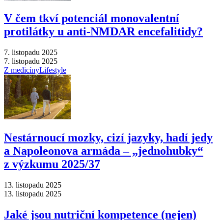
V čem tkví potenciál monovalentní
protilátky u anti-NMDAR encefalitidy?
7. listopadu 2025
7. listopadu 2025
Z medicíny
Lifestyle
Nestárnoucí mozky, cizí jazyky, hadí jedy
a Napoleonova armáda –⁠ „jednohubky“
z výzkumu 2025/37
13. listopadu 2025
13. listopadu 2025
Jaké jsou nutriční kompetence (nejen)