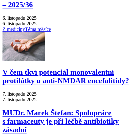
–⁠ 2025/36
6. listopadu 2025
6. listopadu 2025
Z medicíny
Téma měsíce
V čem tkví potenciál monovalentní
protilátky u anti-NMDAR encefalitidy?
7. listopadu 2025
7. listopadu 2025
MUDr. Marek Štefan: Spolupráce
s farmaceuty je při léčbě antibiotiky
zásadní