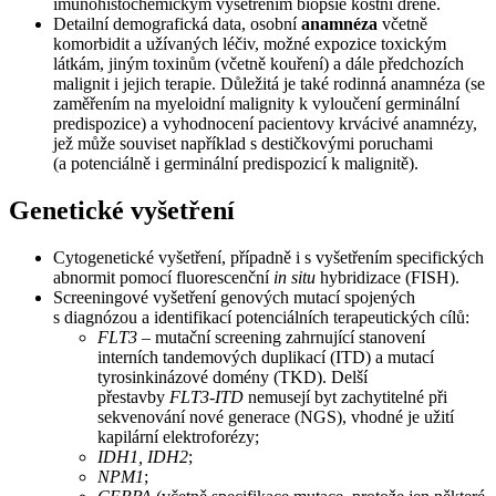
imunohistochemickým vyšetřením biopsie kostní dřeně.
Detailní demografická data, osobní
anamnéza
včetně
komorbidit a užívaných léčiv, možné expozice toxickým
látkám, jiným toxinům (včetně kouření) a dále předchozích
malignit i jejich terapie. Důležitá je také rodinná anamnéza (se
zaměřením na myeloidní malignity k vyloučení germinální
predispozice) a vyhodnocení pacientovy krvácivé anamnézy,
jež může souviset například s destičkovými poruchami
(a potenciálně i germinální predispozicí k malignitě).
Genetické vyšetření
Cytogenetické vyšetření, případně i s vyšetřením specifických
abnormit pomocí fluorescenční
in situ
hybridizace (FISH).
Screeningové vyšetření genových mutací spojených
s diagnózou a identifikací potenciálních terapeutických cílů:
FLT3
–⁠ mutační screening zahrnující stanovení
interních tandemových duplikací (ITD) a mutací
tyrosinkinázové domény (TKD). Delší
přestavby
FLT3-ITD
nemusejí byt zachytitelné při
sekvenování nové generace (NGS), vhodné je užití
kapilární elektroforézy;
IDH1, IDH2
;
NPM1
;