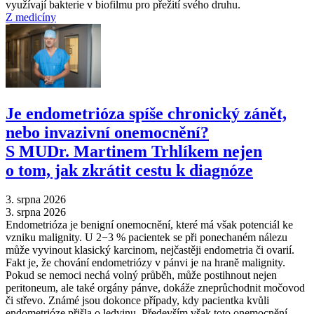
využívají bakterie v biofilmu pro přežití svého druhu.
Z medicíny
Je endometrióza spíše chronický zánět,
nebo invazivní onemocnění?
S MUDr. Martinem Trhlíkem nejen
o tom, jak zkrátit cestu k diagnóze
3. srpna 2026
3. srpna 2026
Endometrióza je benigní onemocnění, které má však potenciál ke
vzniku malignity. U 2−3 % pacientek se při ponechaném nálezu
může vyvinout klasický karcinom, nejčastěji endometria či ovarií.
Fakt je, že chování endometriózy v pánvi je na hraně malignity.
Pokud se nemoci nechá volný průběh, může postihnout nejen
peritoneum, ale také orgány pánve, dokáže zneprůchodnit močovod
či střevo. Známé jsou dokonce případy, kdy pacientka kvůli
endometrióze přišla o ledvinu. Především však toto onemocnění