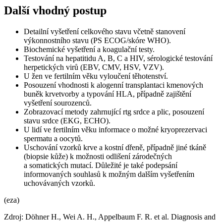
Další vhodný postup
Detailní vyšetření celkového stavu včetně stanovení
výkonnostního stavu (PS ECOG/skóre WHO).
Biochemické vyšetření a koagulační testy.
Testování na hepatitidu A, B, C a HIV, sérologické testování
herpetických virů (EBV, CMV, HSV, VZV).
U žen ve fertilním věku vyloučení těhotenství.
Posouzení vhodnosti k alogenní transplantaci kmenových
buněk krvetvorby a typování HLA, případně zajištění
vyšetření sourozenců.
Zobrazovací metody zahrnující rtg srdce a plic, posouzení
stavu srdce (EKG, ECHO).
U lidí ve fertilním věku informace o možné kryoprezervaci
spermatu a oocytů.
Uschování vzorků krve a kostní dřeně, případně jiné tkáně
(biopsie kůže) k možnosti odlišení zárodečných
a somatických mutací. Důležité je také podepsání
informovaných souhlasů k možným dalším vyšetřením
uchovávaných vzorků.
(eza)
Zdroj: Döhner H., Wei A. H., Appelbaum F. R. et al. Diagnosis and