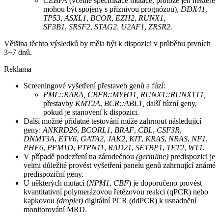
CEBPA
(včetně specifikace mutace, protože jen některé
mohou být spojeny s příznivou prognózou),
DDX41
,
TP53
,
ASXL1
,
BCOR
,
EZH2
,
RUNX1
,
SF3B1
,
SRSF2
,
STAG2
,
U2AF1
,
ZRSR2.
Většina těchto výsledků by měla být k dispozici v průběhu prvních
3−7 dnů.
Reklama
Screeningové vyšetření přestaveb genů a fúzí:
PML::RARA, CBFB::MYH11, RUNX1::RUNX1T1,
přestavby
KMT2A
,
BCR::ABL1,
další fúzní geny,
pokud je stanovení k dispozici.
Další možné přídatné testování může zahrnout následující
geny:
ANKRD26
,
BCORL1
,
BRAF
,
CBL
,
CSF3R
,
DNMT3A
,
ETV6
,
GATA2
,
JAK2
,
KIT
,
KRAS
,
NRAS
,
NF1
,
PHF6
,
PPM1D
,
PTPN11
,
RAD21
,
SETBP1
,
TET2
,
WT1.
V případě podezření na zárodečnou
(germline)
predispozici je
velmi důležité provést vyšetření panelu genů zahrnující známé
predispoziční geny.
U některých mutací (
NPM1
,
CBF
) je doporučeno provést
kvantitativní polymerázovou řetězovou reakci (qPCR) nebo
kapkovou
(droplet)
digitální PCR (ddPCR) k usnadnění
monitorování MRD.