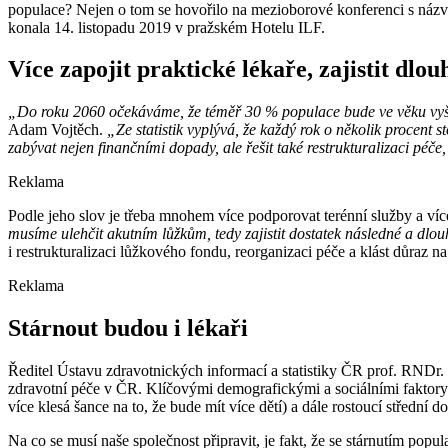
populace? Nejen o tom se hovořilo na mezioborové konferenci s názve
konala 14. listopadu 2019 v pražském Hotelu ILF.
Více zapojit praktické lékaře, zajistit dlo
„Do roku 2060 očekáváme, že téměř 30 % populace bude ve věku vyšším
Adam Vojtěch.
„Ze statistik vyplývá, že každý rok o několik procent s
zabývat nejen finančními dopady, ale řešit také restrukturalizaci péče
Reklama
Podle jeho slov je třeba mnohem více podporovat terénní služby a víc
musíme ulehčit akutním lůžkům, tedy zajistit dostatek následné a dlou
i restrukturalizaci lůžkového fondu, reorganizaci péče a klást důraz n
Reklama
Stárnout budou i lékaři
Ředitel Ústavu zdravotnických informací a statistiky ČR prof. RNDr.
zdravotní péče v ČR. Klíčovými demografickými a sociálními faktory js
více klesá šance na to, že bude mít více dětí) a dále rostoucí střední 
Na co se musí naše společnost připravit, je fakt, že se stárnutím pop