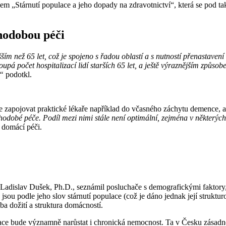
m „Stárnutí populace a jeho dopady na zdravotnictví“, která se pod ta
uhodobou péči
 než 65 let, což je spojeno s řadou oblastí a s nutností přenastavení
toupá počet hospitalizací lidí starších 65 let, a ještě výraznějším způso
,“
podotkl.
e zapojovat praktické lékaře například do včasného záchytu demence, a
hodobé péče. Podíl mezi nimi stále není optimální, zejména v některých
a domácí péči.
 Ladislav Dušek, Ph.D., seznámil posluchače s demografickými faktory,
ou podle jeho slov stárnutí populace (což je dáno jednak její struktur
doba dožití a struktura domácností.
ulace bude významně narůstat i chronická nemocnost. Ta v Česku zásadně