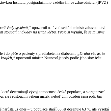
ktovkou Institutu postgraduálního vzdělávání ve zdravotnictví (IPVZ)
 celé řady systémů,“
upozornil na úvod setkání ministr zdravotnictví
bem stoupají i náklady na jejich léčbu. Proto si myslím, že se musíme
le i do péče o pacienty s prediabetem a diabetem.
„Druhá věc je, že
 krajích,“
upozornil ministr. Nutností je tedy podle jeho slov řešit
 které determinují vývoj nemocnosti české populace, a s organizací
ou, ale i rostoucím věkem matek, neboť čím později žena rodí, tím
 narůstá už dnes –⁠ u populace starší 65 let dosahuje 63 %, ale vysoká