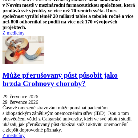
v Novém mestě v mezinárodní farmaceutickou společnost, která
prodává své výrobky ve více než 70 zemích světa. Dnes
společnost vyrábí téměř 20 miliard tablet a tobolek ročně a více
než 800 odborníků se podílí na více než 170 vývojových
projektech.
Z medicíny
Může přerušovaný půst působit jako
brzda Crohnovy choroby?
29. července 2026
29. července 2026
Časově omezené stravování může pomáhat pacientům
s idiopatickým zánětlivým onemocněním střev (IBD). Jsou o tom
přesvědčeni vědci z Calgarské univerzity, kteří ve své pilotní studii
ukázali, jak přerušovaný půst dokázal snížit aktivitu onemocnění
a zlepšit doprovodné příznaky.
Z medicíny