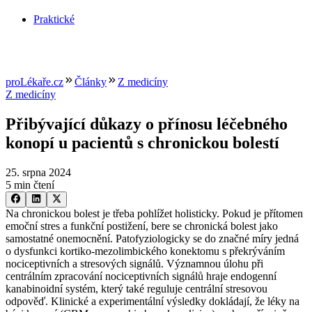
Praktické
proLékaře.cz
Články
Z medicíny
Z medicíny
Přibývající důkazy o přínosu léčebného
konopí u pacientů s chronickou bolestí
25. srpna 2024
5 min čtení
Na chronickou bolest je třeba pohlížet holisticky. Pokud je přítomen
emoční stres a funkční postižení, bere se chronická bolest jako
samostatné onemocnění. Patofyziologicky se do značné míry jedná
o dysfunkci kortiko-mezolimbického konektomu s překrýváním
nociceptivních a stresových signálů. Významnou úlohu při
centrálním zpracování nociceptivních signálů hraje endogenní
kanabinoidní systém, který také reguluje centrální stresovou
odpověď. Klinické a experimentální výsledky dokládají, že léky na