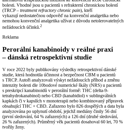
bolesti. Vhodné jsou u pacientů s refrakterní chronickou bolestí
(TRCP –⁠
treatment refractory chronic pain
), kteří
vykazují nedostatečnou odpověď na konvenční analgetika nebo
nemohou konvenční analgetika užívat z důvodu netolerovatelných
2
nežádoucích účinků.
Reklama
Perorální kanabinoidy v reálné praxi
–⁠ dánská retrospektivní studie
V roce 2022 byly publikovány výsledky retrospektivní dánské
studie, která hodnotila účinnost a bezpečnost CBM u pacientů
s TRCP. Autoři analyzovali výskyt nežádoucích příhod a změnu
intenzity bolesti dle 10bodové numerické škály (NRS) u pacientů
s preskripcí kanabinoidů v perorální formě: THC (delta-9-
tetrahydrokanabinol) nebo CBD (kanabidiol) v sublingválních
kapkách či v kapslích v monoterapii nebo kombinovaný přípravek
obsahující THC + CBD. Zařazeno bylo 826 dospělých a data byla
analyzována po uplynutí období, jejichž mediány činily 56 dní
(první sledování, 64 % zařazených) a 126 dní (druhé sledování,
26 % zařazených). Průměrný věk pacientů dosahoval 60 let, 70 %
tvořily ženy.