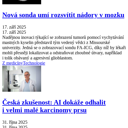
Nová sonda umí rozsvítit nádory v mozku
17. září 2025
17. září 2025
Nadějnou inovaci týkající se zobrazení tumorů pomocí vychytávání
mastných kyselin představil tým vedený vědci z Missourské
univerzity. Jedná se o zobrazovací sondu FA-ICG, díky níž by lékaři
mohli přesněji lokalizovat a odstraňovat zhoubné útvary, například
i tolik obávaný a agresivní glioblastom.
Z medicíny
Technologie
Česká zkušenost: AI dokáže odhalit
i velmi malé karcinomy prsu
31. října 2025
31. října 2025