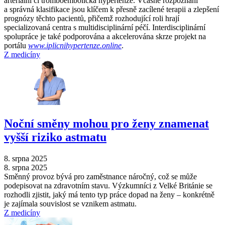
arteriální či tromboembolická hypertenze. Včasné rozpoznání
a správná klasifikace jsou klíčem k přesně zacílené terapii a zlepšení
prognózy těchto pacientů, přičemž rozhodující roli hrají
specializovaná centra s multidisciplinární péčí. Interdisciplinární
spolupráce je také podporována a akcelerována skrze projekt na
portálu
www.iplicnihypertenze.online
.
Z medicíny
Noční směny mohou pro ženy znamenat
vyšší riziko astmatu
8. srpna 2025
8. srpna 2025
Směnný provoz bývá pro zaměstnance náročný, což se může
podepisovat na zdravotním stavu. Výzkumníci z Velké Británie se
rozhodli zjistit, jaký má tento typ práce dopad na ženy –⁠ konkrétně
je zajímala souvislost se vznikem astmatu.
Z medicíny