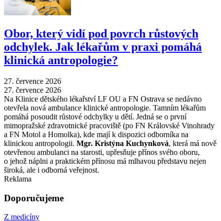
Obor, který vidí pod povrch růstových
odchylek. Jak lékařům v praxi pomáhá
klinická antropologie?
27. července 2026
27. července 2026
Na Klinice dětského lékařství LF OU a FN Ostrava se nedávno
otevřela nová ambulance klinické antropologie. Tamním lékařům
pomáhá posoudit růstové odchylky u dětí. Jedná se o první
mimopražské zdravotnické pracoviště (po FN Královské Vinohrady
a FN Motol a Homolka), kde mají k dispozici odborníka na
klinickou antropologii.
Mgr. Kristýna Kuchynková
, která má nově
otevřenou ambulanci na starosti, upřesňuje přínos svého oboru,
o jehož náplni a praktickém přínosu má mlhavou představu nejen
široká, ale i odborná veřejnost.
Reklama
Doporučujeme
Z medicíny