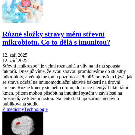
Různé složky stravy mění střevní
mikrobiotu. Co to dělá s imunitou?
12. září 2025
12. září 2025
Střevní „mikrozoo“ je velmi rozmanitá a vliv na ni má spousta
faktorů. Dnes již víme, že svou stravou promlouváme do skladby
mikrobioty, a věnujeme tomu pozornost. Přehlíženo ovšem bývá, jak
se strava odráží na imunomodulační aktivitě bakterií na úrovni
kmene. Různé kmeny stejného druhu, dokonce i tentýž bakteriální
kmen, přitom mohou působit na imunitní systém v závislosti na
prostředí, ve kterém rostou. Na tento fakt upozornila nedávno
publikovaná studie.
Z medicíny
Technologie