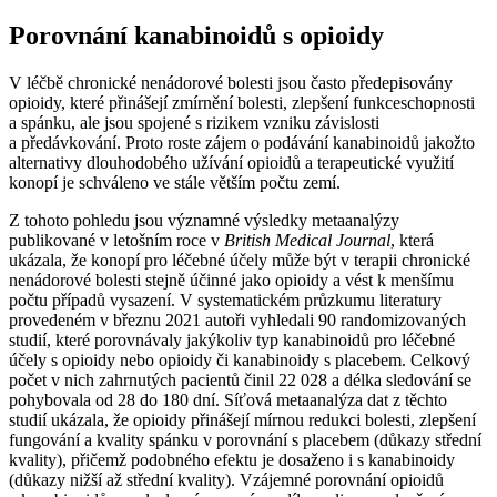
Porovnání kanabinoidů s opioidy
V léčbě chronické nenádorové bolesti jsou často předepisovány
opioidy, které přinášejí zmírnění bolesti, zlepšení funkceschopnosti
a spánku, ale jsou spojené s rizikem vzniku závislosti
a předávkování. Proto roste zájem o podávání kanabinoidů jakožto
alternativy dlouhodobého užívání opioidů a terapeutické využití
konopí je schváleno ve stále větším počtu zemí.
Z tohoto pohledu jsou významné výsledky metaanalýzy
publikované v letošním roce v
British Medical Journal
, která
ukázala, že konopí pro léčebné účely může být v terapii chronické
nenádorové bolesti stejně účinné jako opioidy a vést k menšímu
počtu případů vysazení. V systematickém průzkumu literatury
provedeném v březnu 2021 autoři vyhledali 90 randomizovaných
studií, které porovnávaly jakýkoliv typ kanabinoidů pro léčebné
účely s opioidy nebo opioidy či kanabinoidy s placebem. Celkový
počet v nich zahrnutých pacientů činil 22 028 a délka sledování se
pohybovala od 28 do 180 dní. Síťová metaanalýza dat z těchto
studií ukázala, že opioidy přinášejí mírnou redukci bolesti, zlepšení
fungování a kvality spánku v porovnání s placebem (důkazy střední
kvality), přičemž podobného efektu je dosaženo i s kanabinoidy
(důkazy nižší až střední kvality). Vzájemné porovnání opioidů