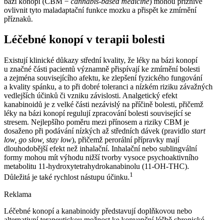
bázi konopí (CBM −⁠
cannabis-based medicine
) mohou příznivě
ovlivnit tyto maladaptační funkce mozku a přispět ke zmírnění
příznaků.
Léčebné konopí v terapii bolesti
Existují klinické důkazy střední kvality, že léky na bázi konopí
u značné části pacientů významně přispívají ke zmírnění bolesti
a zejména souvisejícího afektu, ke zlepšení fyzického fungování
a kvality spánku, a to při dobré toleranci a nízkém riziku závažných
vedlejších účinků či vzniku závislosti. Analgetický efekt
kanabinoidů je z velké části nezávislý na příčině bolesti, přičemž
léky na bázi konopí regulují zpracování bolesti související se
stresem. Nejlepšího poměru mezi přínosem a riziky CBM je
dosaženo při podávání nízkých až středních dávek (pravidlo
start
low, go slow, stay low
), přičemž perorální přípravky mají
dlouhodobější efekt než inhalační. Inhalační nebo sublingvální
formy mohou mít výhodu nižší tvorby vysoce psychoaktivního
metabolitu 11-hydroxytetrahydrokanabinolu (11-OH-THC).
1
Důležitá je také rychlost nástupu účinku.
Reklama
Léčebné konopí a kanabinoidy představují doplňkovou nebo
alternativní terapeutickou možnost ke konvenční léčbě chronické