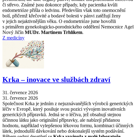
či střevo. Známé jsou dokonce případy, kdy pacientka kvůli
endometrióze přišla o ledvinu. Především však toto onemocnění
bolí, přičemž křečovité a bodavé bolesti v pánvi zatěžují ženy
v jejich nejaktivnějším věku. O endometrióze jsme hovořili
s primářem gynekologicko-porodnického oddělení Nemocnice Agel
Nový Jičín
MUDr. Martinem Trhlíkem
.
Z medicíny
Krka –⁠ inovace ve službách zdraví
31. července 2026
31. července 2026
Společnost Krka je jedním z nejuznávanějších výrobců generických
léčiv v Evropě, který posiluje svou pozici vývojem inovativních
generických přípravků. Jedná se o léčiva, jež obsahují stejnou
účinnou látku jako originální přípravky, ale nabízejí přidanou
hodnotu, například vylepšenou lékovou formu, kombinaci účinných
látek, jednodušší dávkování nebo dokonalejší systém podávání.
Během sedmi desetiletí se
Krka vyvinula z malé laboratoře