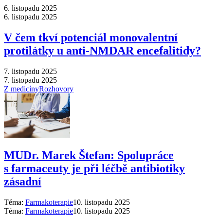
6. listopadu 2025
6. listopadu 2025
V čem tkví potenciál monovalentní
protilátky u anti-NMDAR encefalitidy?
7. listopadu 2025
7. listopadu 2025
Z medicíny
Rozhovory
MUDr. Marek Štefan: Spolupráce
s farmaceuty je při léčbě antibiotiky
zásadní
Téma:
Farmakoterapie
10. listopadu 2025
Téma:
Farmakoterapie
10. listopadu 2025