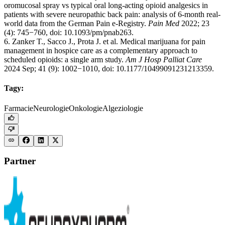
oromucosal spray vs typical oral long-acting opioid analgesics in
patients with severe neuropathic back pain: analysis of 6-month real-
world data from the German Pain e-Registry.
Pain Med
2022; 23
(4): 745−760, doi: 10.1093/pm/pnab263.
6. Zanker T., Sacco J., Prota J. et al. Medical marijuana for pain
management in hospice care as a complementary approach to
scheduled opioids: a single arm study.
Am J Hosp Palliat Care
2024 Sep; 41 (9): 1002−1010, doi: 10.1177/10499091231213359.
Tagy:
Farmacie
Neurologie
Onkologie
Algeziologie
Partner