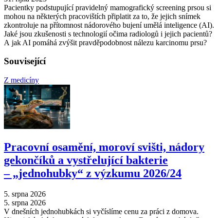
Pacientky podstupující pravidelný mamografický screening prsou si
mohou na některých pracovištích připlatit za to, že jejich snímek
zkontroluje na přítomnost nádorového bujení umělá inteligence (AI).
Jaké jsou zkušenosti s technologií očima radiologů i jejich pacientů?
A jak AI pomáhá zvýšit pravděpodobnost nálezu karcinomu prsu?
Související
Z medicíny
Pracovní osamění, moroví svišti, nádory
gekončíků a vystřelující bakterie
–⁠ „jednohubky“ z výzkumu 2026/24
5. srpna 2026
5. srpna 2026
V dnešních jednohubkách si vyčíslíme cenu za práci z domova.