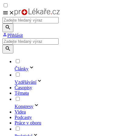
Přihlásit
Články
Vzdělávání
Časopisy
Témata
Kongresy
Videa
Podcasty
Práce v oboru