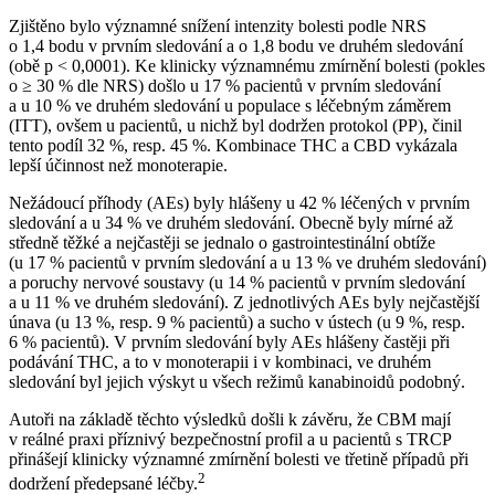
Zjištěno bylo významné snížení intenzity bolesti podle NRS
o 1,4 bodu v prvním sledování a o 1,8 bodu ve druhém sledování
(obě p < 0,0001). Ke klinicky významnému zmírnění bolesti (pokles
o ≥ 30 % dle NRS) došlo u 17 % pacientů v prvním sledování
a u 10 % ve druhém sledování u populace s léčebným záměrem
(ITT), ovšem u pacientů, u nichž byl dodržen protokol (PP), činil
tento podíl 32 %, resp. 45 %. Kombinace THC a CBD vykázala
lepší účinnost než monoterapie.
Nežádoucí příhody (AEs) byly hlášeny u 42 % léčených v prvním
sledování a u 34 % ve druhém sledování. Obecně byly mírné až
středně těžké a nejčastěji se jednalo o gastrointestinální obtíže
(u 17 % pacientů v prvním sledování a u 13 % ve druhém sledování)
a poruchy nervové soustavy (u 14 % pacientů v prvním sledování
a u 11 % ve druhém sledování). Z jednotlivých AEs byly nejčastější
únava (u 13 %, resp. 9 % pacientů) a sucho v ústech (u 9 %, resp.
6 % pacientů). V prvním sledování byly AEs hlášeny častěji při
podávání THC, a to v monoterapii i v kombinaci, ve druhém
sledování byl jejich výskyt u všech režimů kanabinoidů podobný.
Autoři na základě těchto výsledků došli k závěru, že CBM mají
v reálné praxi příznivý bezpečnostní profil a u pacientů s TRCP
přinášejí klinicky významné zmírnění bolesti ve třetině případů při
2
dodržení předepsané léčby.