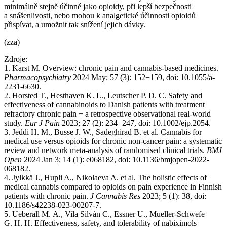
minimálně stejně účinné jako opioidy, při lepší bezpečnosti
a snášenlivosti, nebo mohou k analgetické účinnosti opioidů
přispívat, a umožnit tak snížení jejich dávky.
(zza)
Zdroje:
1. Karst M. Overview: chronic pain and cannabis-based medicines.
Pharmacopsychiatry
2024 May; 57 (3): 152−159, doi: 10.1055/a-
2231-6630.
2. Horsted T., Hesthaven K. L., Leutscher P. D. C. Safety and
effectiveness of cannabinoids to Danish patients with treatment
refractory chronic pain −⁠ a retrospective observational real-world
study.
Eur J Pain
2023; 27 (2): 234−247, doi: 10.1002/ejp.2054.
3. Jeddi H. M., Busse J. W., Sadeghirad B. et al. Cannabis for
medical use versus opioids for chronic non-cancer pain: a systematic
review and network meta-analysis of randomised clinical trials.
BMJ
Open
2024 Jan 3; 14 (1): e068182, doi: 10.1136/bmjopen-2022-
068182.
4. Jylkkä J., Hupli A., Nikolaeva A. et al. The holistic effects of
medical cannabis compared to opioids on pain experience in Finnish
patients with chronic pain.
J Cannabis Res
2023; 5 (1): 38, doi:
10.1186/s42238-023-00207-7.
5. Ueberall M. A., Vila Silván C., Essner U., Mueller-Schwefe
G. H. H. Effectiveness, safety, and tolerability of nabiximols