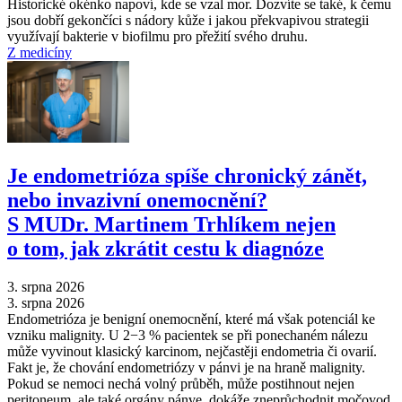
Historické okénko napoví, kde se vzal mor. Dozvíte se také, k čemu
jsou dobří gekončíci s nádory kůže i jakou překvapivou strategii
využívají bakterie v biofilmu pro přežití svého druhu.
Z medicíny
Je endometrióza spíše chronický zánět,
nebo invazivní onemocnění?
S MUDr. Martinem Trhlíkem nejen
o tom, jak zkrátit cestu k diagnóze
3. srpna 2026
3. srpna 2026
Endometrióza je benigní onemocnění, které má však potenciál ke
vzniku malignity. U 2−3 % pacientek se při ponechaném nálezu
může vyvinout klasický karcinom, nejčastěji endometria či ovarií.
Fakt je, že chování endometriózy v pánvi je na hraně malignity.
Pokud se nemoci nechá volný průběh, může postihnout nejen
peritoneum, ale také orgány pánve, dokáže zneprůchodnit močovod