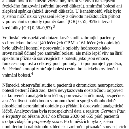
a kanabinoidů nenalezlo významný rozdíl ve vlivu na zlepšení
fyzického fungování (střední úroveň důkazů), zmírnění bolesti ani
zlepšení spánku (nízká úroveň důkazů). U kanabinoidů však bylo
zjištěno nižší riziko vysazení léčby z důvodu nežádoucích příhod
v porovnání s opioidy (poměr šancí [OR] 0,55; 95% interval
3
kredibility [CrI] 0,36–0,83).
Ve finské retrospektivní dotazníkové studii zahrnující pacienty
s chronickou bolestí (40 léčených CBM a 161 léčených opioidy)
bylo užívání konopí v porovnání s opioidy hodnoceno jako
srovnatelně účinné pro zmírnění bolesti, ale mělo lepší vliv na širší
spektrum příznaků souvisejících s bolestí, jako jsou emoce,
funkceschopnost a celkový pocit pohody. To podporuje hypotézu,
že léčebné konopí zmírňuje bolest cestou holistického ovlivnění
4
vnímání bolesti.
Německá observační studie u pacientů s chronickou neuropatickou
bolestí bederní části zad, která nevykazovala dostatečnou odpověď
na konvenční analgetickou léčbu, porovnávala účinnost, bezpečnost
a snášenlivost nabiximolu v oromukózním spreji s dlouhodobě
působícími perorálními opioidy po přidání k dosavadní analgetické
léčbě. Analyzována byla retrospektivní data z registru
German Pain
e-Registry
od března 2017 do března 2020 od 655 párů pacientů
s odpovídajícím
propensity score
. Po 6 měsících byla zjištěna
noninferiorita nabiximolu z hlediska zmírnění příznaků souvisejících