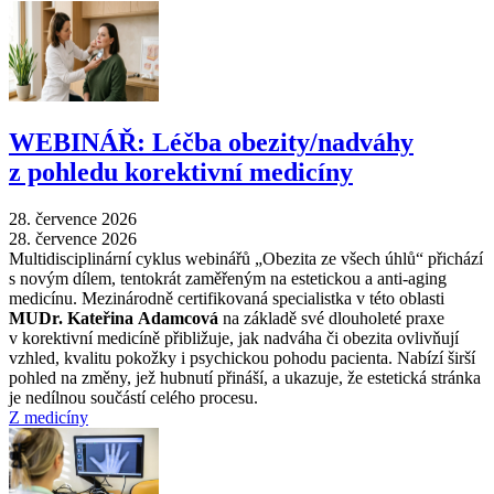
WEBINÁŘ: Léčba obezity/nadváhy
z pohledu korektivní medicíny
28. července 2026
28. července 2026
Multidisciplinární cyklus webinářů „Obezita ze všech úhlů“ přichází
s novým dílem, tentokrát zaměřeným na estetickou a anti-aging
medicínu. Mezinárodně certifikovaná specialistka v této oblasti
MUDr. Kateřina Adamcová
na základě své dlouholeté praxe
v korektivní medicíně přibližuje, jak nadváha či obezita ovlivňují
vzhled, kvalitu pokožky i psychickou pohodu pacienta. Nabízí širší
pohled na změny, jež hubnutí přináší, a ukazuje, že estetická stránka
je nedílnou součástí celého procesu.
Z medicíny