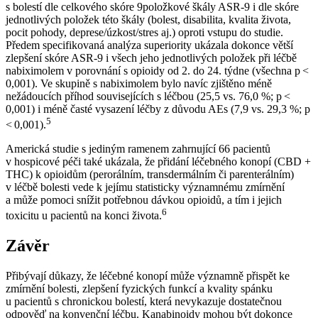
s bolestí dle celkového skóre 9položkové škály ASR-9 i dle skóre
jednotlivých položek této škály (bolest, disabilita, kvalita života,
pocit pohody, deprese/úzkost/stres aj.) oproti vstupu do studie.
Předem specifikovaná analýza superiority ukázala dokonce větší
zlepšení skóre ASR-9 i všech jeho jednotlivých položek při léčbě
nabiximolem v porovnání s opioidy od 2. do 24. týdne (všechna p <
0,001). Ve skupině s nabiximolem bylo navíc zjištěno méně
nežádoucích příhod souvisejících s léčbou (25,5 vs. 76,0 %; p <
0,001) i méně časté vysazení léčby z důvodu AEs (7,9 vs. 29,3 %; p
5
< 0,001).
Americká studie s jediným ramenem zahrnující 66 pacientů
v hospicové péči také ukázala, že přidání léčebného konopí (CBD +
THC) k opioidům (perorálním, transdermálním či parenterálním)
v léčbě bolesti vede k jejímu statisticky významnému zmírnění
a může pomoci snížit potřebnou dávkou opioidů, a tím i jejich
6
toxicitu u pacientů na konci života.
Závěr
Přibývají důkazy, že léčebné konopí může významně přispět ke
zmírnění bolesti, zlepšení fyzických funkcí a kvality spánku
u pacientů s chronickou bolestí, která nevykazuje dostatečnou
odpověď na konvenční léčbu. Kanabinoidy mohou být dokonce