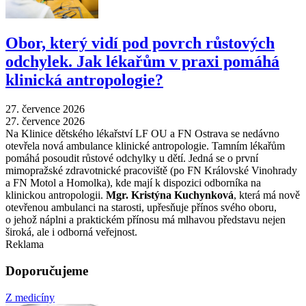
Obor, který vidí pod povrch růstových
odchylek. Jak lékařům v praxi pomáhá
klinická antropologie?
27. července 2026
27. července 2026
Na Klinice dětského lékařství LF OU a FN Ostrava se nedávno
otevřela nová ambulance klinické antropologie. Tamním lékařům
pomáhá posoudit růstové odchylky u dětí. Jedná se o první
mimopražské zdravotnické pracoviště (po FN Královské Vinohrady
a FN Motol a Homolka), kde mají k dispozici odborníka na
klinickou antropologii.
Mgr. Kristýna Kuchynková
, která má nově
otevřenou ambulanci na starosti, upřesňuje přínos svého oboru,
o jehož náplni a praktickém přínosu má mlhavou představu nejen
široká, ale i odborná veřejnost.
Reklama
Doporučujeme
Z medicíny