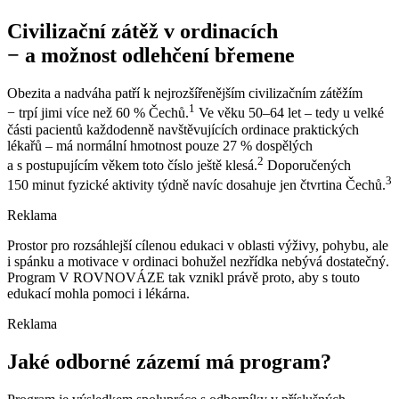
Civilizační zátěž v ordinacích
−⁠ a možnost odlehčení břemene
Obezita a nadváha patří k nejrozšířenějším civilizačním zátěžím
1
−⁠ trpí jimi více než 60 % Čechů.
Ve věku 50–64 let –⁠ tedy u velké
části pacientů každodenně navštěvujících ordinace praktických
lékařů –⁠ má normální hmotnost pouze 27 % dospělých
2
a s postupujícím věkem toto číslo ještě klesá.
Doporučených
3
150 minut fyzické aktivity týdně navíc dosahuje jen čtvrtina Čechů.
Reklama
Prostor pro rozsáhlejší cílenou edukaci v oblasti výživy, pohybu, ale
i spánku a motivace v ordinaci bohužel nezřídka nebývá dostatečný.
Program V ROVNOVÁZE tak vznikl právě proto, aby s touto
edukací mohla pomoci i lékárna.
Reklama
Jaké odborné zázemí má program?