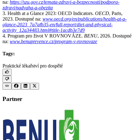
na:
https://szu.gov.cz/temata-zdravi-a-bezpecnosti/podpora-
zdravi/nadvaha-a-obezita
3. Health at a Glance 2023: OECD Indicators.
OECD
, Paris,
2023. Dostupné na:
www.oecd.org/en/publications/health-at-a-
glance-2023_7a7afb35-en/full-report/diet-and-physical-
activity_12a34483.html#title-1acdb3e7d9
4. Program pro život V ROVNOVÁZE.
BENU
, 2026. Dostupné
na:
www.benuprevence.cz/program-v-rovnovaze
Tagy:
Praktické lékařství pro dospělé
Partner