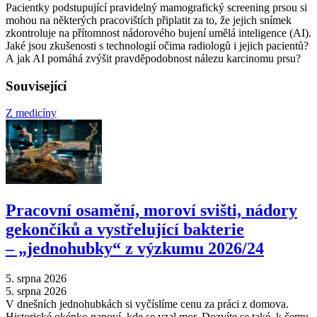
Pacientky podstupující pravidelný mamografický screening prsou si
mohou na některých pracovištích připlatit za to, že jejich snímek
zkontroluje na přítomnost nádorového bujení umělá inteligence (AI).
Jaké jsou zkušenosti s technologií očima radiologů i jejich pacientů?
A jak AI pomáhá zvýšit pravděpodobnost nálezu karcinomu prsu?
Související
Z medicíny
Pracovní osamění, moroví svišti, nádory
gekončíků a vystřelující bakterie
–⁠ „jednohubky“ z výzkumu 2026/24
5. srpna 2026
5. srpna 2026
V dnešních jednohubkách si vyčíslíme cenu za práci z domova.
Historické okénko napoví, kde se vzal mor. Dozvíte se také, k čemu