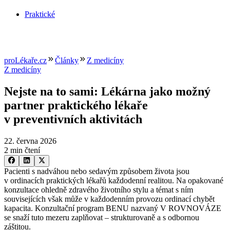
Praktické
proLékaře.cz
Články
Z medicíny
Z medicíny
Nejste na to sami: Lékárna jako možný
partner praktického lékaře
v preventivních aktivitách
22. června 2026
2 min čtení
Pacienti s nadváhou nebo sedavým způsobem života jsou
v ordinacích praktických lékařů každodenní realitou. Na opakované
konzultace ohledně zdravého životního stylu a témat s ním
souvisejících však může v každodenním provozu ordinací chybět
kapacita. Konzultační program BENU nazvaný V ROVNOVÁZE
se snaží tuto mezeru zaplňovat –⁠ strukturovaně a s odbornou
záštitou.