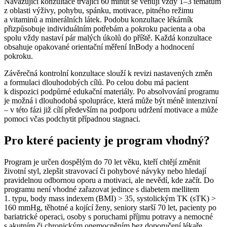
Navazující konzultace trvající 60 minut se věnují vždy 1–3 tématům
z oblasti výživy, pohybu, spánku, motivace, pitného režimu
a vitaminů a minerálních látek. Podobu konzultace lékárník
přizpůsobuje individuálním potřebám a pokroku pacienta a oba
spolu vždy nastaví pár malých úkolů do příště. Každá konzultace
obsahuje opakované orientační měření InBody a hodnocení
pokroku.
Závěrečná kontrolní konzultace slouží k revizi nastavených změn
a formulaci dlouhodobých cílů. Po celou dobu má pacient
k dispozici podpůrné edukační materiály. Po absolvování programu
je možná i dlouhodobá spolupráce, která může být méně intenzivní
–⁠ v této fázi již cílí především na podporu udržení motivace a může
pomoci včas podchytit případnou stagnaci.
Pro které pacienty je program vhodný?
Program je určen dospělým do 70 let věku, kteří chtějí změnit
životní styl, zlepšit stravovací či pohybové návyky nebo hledají
pravidelnou odbornou oporu a motivaci, ale nevědí, kde začít. Do
programu není vhodné zařazovat jedince s diabetem mellitem
1. typu, body mass indexem (BMI) > 35, systolickým TK (sTK) >
160 mmHg, těhotné a kojící ženy, seniory starší 70 let, pacienty po
bariatrické operaci, osoby s poruchami příjmu potravy a nemocné
s akutním či chronickým onemocněním bez doporučení lékaře.