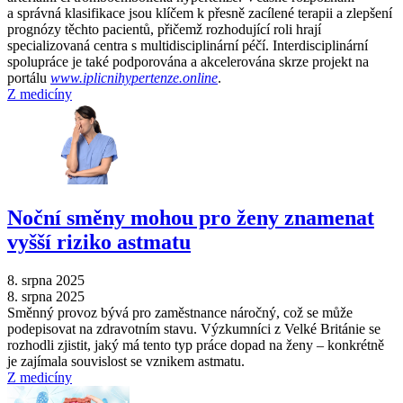
a správná klasifikace jsou klíčem k přesně zacílené terapii a zlepšení
prognózy těchto pacientů, přičemž rozhodující roli hrají
specializovaná centra s multidisciplinární péčí. Interdisciplinární
spolupráce je také podporována a akcelerována skrze projekt na
portálu
www.iplicnihypertenze.online
.
Z medicíny
Noční směny mohou pro ženy znamenat
vyšší riziko astmatu
8. srpna 2025
8. srpna 2025
Směnný provoz bývá pro zaměstnance náročný, což se může
podepisovat na zdravotním stavu. Výzkumníci z Velké Británie se
rozhodli zjistit, jaký má tento typ práce dopad na ženy –⁠ konkrétně
je zajímala souvislost se vznikem astmatu.
Z medicíny