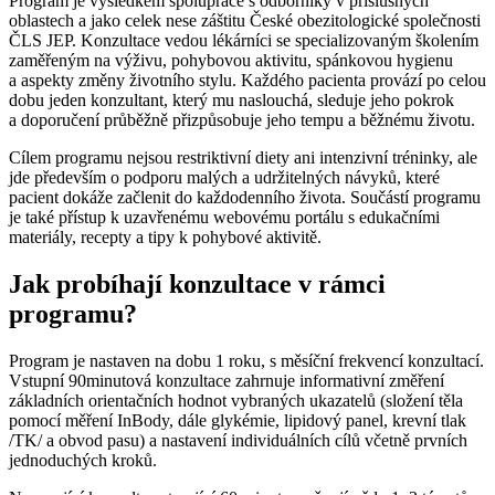
Program je výsledkem spolupráce s odborníky v příslušných
oblastech a jako celek nese záštitu České obezitologické společnosti
ČLS JEP. Konzultace vedou lékárníci se specializovaným školením
zaměřeným na výživu, pohybovou aktivitu, spánkovou hygienu
a aspekty změny životního stylu. Každého pacienta provází po celou
dobu jeden konzultant, který mu naslouchá, sleduje jeho pokrok
a doporučení průběžně přizpůsobuje jeho tempu a běžnému životu.
Cílem programu nejsou restriktivní diety ani intenzivní tréninky, ale
jde především o podporu malých a udržitelných návyků, které
pacient dokáže začlenit do každodenního života. Součástí programu
je také přístup k uzavřenému webovému portálu s edukačními
materiály, recepty a tipy k pohybové aktivitě.
Jak probíhají konzultace v rámci
programu?
Program je nastaven na dobu 1 roku, s měsíční frekvencí konzultací.
Vstupní 90minutová konzultace zahrnuje informativní změření
základních orientačních hodnot vybraných ukazatelů (složení těla
pomocí měření InBody, dále glykémie, lipidový panel, krevní tlak
/TK/ a obvod pasu) a nastavení individuálních cílů včetně prvních
jednoduchých kroků.