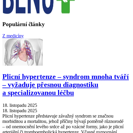
Populární články
Z medicíny
Plicní hypertenze –⁠ syndrom mnoha tváří
–⁠ vyžaduje přesnou diagnostiku
a specializovanou léčbu
18. listopadu 2025
18. listopadu 2025
Plicní hypertenze představuje závažný syndrom se značnou
morbiditou a mortalitou, jehož příčiny bývají poměrně různorodé
–⁠ od onemocnění levého srdce až po vzácné formy, jako je plicní
arteriální či tromboembolická hypertenze. Včasné rozpoznání