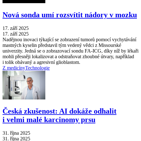
Nová sonda umí rozsvítit nádory v mozku
17. září 2025
17. září 2025
Nadějnou inovaci týkající se zobrazení tumorů pomocí vychytávání
mastných kyselin představil tým vedený vědci z Missourské
univerzity. Jedná se o zobrazovací sondu FA-ICG, díky níž by lékaři
mohli přesněji lokalizovat a odstraňovat zhoubné útvary, například
i tolik obávaný a agresivní glioblastom.
Z medicíny
Technologie
Česká zkušenost: AI dokáže odhalit
i velmi malé karcinomy prsu
31. října 2025
31. října 2025