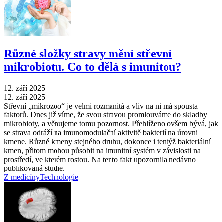
Různé složky stravy mění střevní
mikrobiotu. Co to dělá s imunitou?
12. září 2025
12. září 2025
Střevní „mikrozoo“ je velmi rozmanitá a vliv na ni má spousta
faktorů. Dnes již víme, že svou stravou promlouváme do skladby
mikrobioty, a věnujeme tomu pozornost. Přehlíženo ovšem bývá, jak
se strava odráží na imunomodulační aktivitě bakterií na úrovni
kmene. Různé kmeny stejného druhu, dokonce i tentýž bakteriální
kmen, přitom mohou působit na imunitní systém v závislosti na
prostředí, ve kterém rostou. Na tento fakt upozornila nedávno
publikovaná studie.
Z medicíny
Technologie