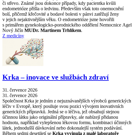
či střevo. Známé jsou dokonce případy, kdy pacientka kvůli
endometrióze přišla o ledvinu. Především však toto onemocnění
bolí, přičemž křečovité a bodavé bolesti v pánvi zatěžují ženy
v jejich nejaktivnějším věku. O endometrióze jsme hovořili
s primářem gynekologicko-porodnického oddělení Nemocnice Agel
Nový Jičín
MUDr. Martinem Trhlíkem
.
Z medicíny
Krka –⁠ inovace ve službách zdraví
31. července 2026
31. července 2026
Společnost Krka je jedním z nejuznávanějších výrobců generických
léčiv v Evropě, který posiluje svou pozici vývojem inovativních
generických přípravků. Jedná se o léčiva, jež obsahují stejnou
účinnou látku jako originální přípravky, ale nabízejí přidanou
hodnotu, například vylepšenou lékovou formu, kombinaci účinných
látek, jednodušší dávkování nebo dokonalejší systém podávání.
Během sedmi desetiletí se
Krka vyvinula z malé laboratoře