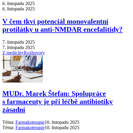
6. listopadu 2025
6. listopadu 2025
V čem tkví potenciál monovalentní
protilátky u anti-NMDAR encefalitidy?
7. listopadu 2025
7. listopadu 2025
Z medicíny
Rozhovory
MUDr. Marek Štefan: Spolupráce
s farmaceuty je při léčbě antibiotiky
zásadní
Téma:
Farmakoterapie
10. listopadu 2025
Téma:
Farmakoterapie
10. listopadu 2025