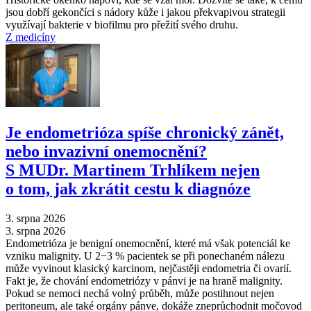
jsou dobří gekončíci s nádory kůže i jakou překvapivou strategii
využívají bakterie v biofilmu pro přežití svého druhu.
Z medicíny
Je endometrióza spíše chronický zánět,
nebo invazivní onemocnění?
S MUDr. Martinem Trhlíkem nejen
o tom, jak zkrátit cestu k diagnóze
3. srpna 2026
3. srpna 2026
Endometrióza je benigní onemocnění, které má však potenciál ke
vzniku malignity. U 2−3 % pacientek se při ponechaném nálezu
může vyvinout klasický karcinom, nejčastěji endometria či ovarií.
Fakt je, že chování endometriózy v pánvi je na hraně malignity.
Pokud se nemoci nechá volný průběh, může postihnout nejen
peritoneum, ale také orgány pánve, dokáže zneprůchodnit močovod