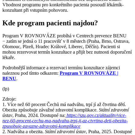
Vhodnost programu pro konkrétního pacienta posoudí lékárník-
konzultant při vstupním pohovoru.
Kde program pacienti najdou?
Program V ROVNOVÁZE probíhá v Centrech prevence BENU
−⁠ zatím se jedná o 11 pracovišť v 8 městech (Praha, Brno, Ostrava,
Olomouc, Plzeň, Hradec Králové, Liberec, Děčín). Pacienti si
mohou rezervovat termín konzultace a přijít bez nutnosti doporučení
lékaře.
Podrobnější informace a rezervaci termínu konzultace zájemci
naleznou pod tímto odkazem:
Program V ROVNOVÁZE |
BENU
.
(lp)
Zdroje:
1. Více než 60 procent Čechů má nadváhu, trpí jí až čtvrtina dětí.
Obezita způsobuje závažné zdravotní komplikace.
Státní zdravotní
ústav
, Praha, 2024. Dostupné na:
https://szu.gov.cz/aktuality/vice-
nez-60-procent-cechu-ma-nadvahu-trpi-ji-az-ctvrtina-deti-obezita-
zpusobuje-zavazne-zdravotni-komplikace
2. Nadváha a obezita.
Státní zdravotní ústav
, Praha, 2025. Dostupné