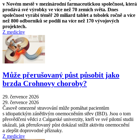
v Novém mestě v mezinárodní farmaceutickou společnost, která
prodává své výrobky ve více než 70 zemích světa. Dnes
společnost vyrábí téměř 20 miliard tablet a tobolek ročně a více
než 800 odborníků se podílí na více než 170 vývojových
projektech.
Z medicíny
Může přerušovaný půst působit jako
brzda Crohnovy choroby?
29. července 2026
29. července 2026
Časově omezené stravování může pomáhat pacientům
s idiopatickým zánětlivým onemocněním střev (IBD). Jsou o tom
přesvědčeni vědci z Calgarské univerzity, kteří ve své pilotní studii
ukázali, jak přerušovaný půst dokázal snížit aktivitu onemocnění
a zlepšit doprovodné příznaky.
Z medicíny